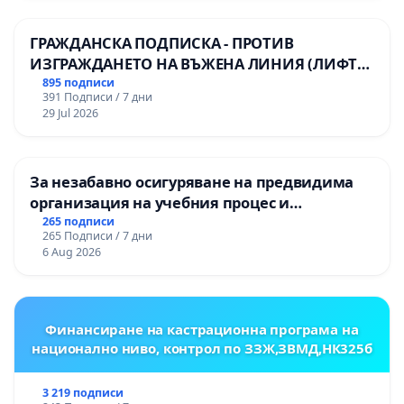
ГРАЖДАНСКА ПОДПИСКА - ПРОТИВ
ИЗГРАЖДАНЕТО НА ВЪЖЕНА ЛИНИЯ (ЛИФТ)
НА ТЕРИТОРИЯТА НА ПРИРОДНА
895 подписи
391 Подписи / 7 дни
ЗАБЕЛЕЖИТЕЛНОСТ „ХЪЛМ НА
29 Jul 2026
ОСВОБОДИТЕЛИТЕ“ (БУНАРДЖИК)
За незабавно осигуряване на предвидима
организация на учебния процес и
гарантиране на правото на равнопоставено
265 подписи
265 Подписи / 7 дни
и качествено образование на учениците от
6 Aug 2026
ОУ „Княз Александър I“ и Хуманитарна
гимназия „
Финансиране на кастрационна програма на
национално ниво, контрол по ЗЗЖ,ЗВМД,НК325б
3 219 подписи