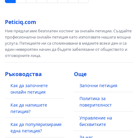
Peticiq.com
Ние предлагаме безплатен хостинг за онлайн петиции. Създайте
професионална онлайн петиция като използвате нашата мощна
услуга. Петициите ни са споменавани в медиите всеки ден и са
един невероятен начин да бъдете забелязани от обществото и
отговорните лица.
Ръководства
Още
Как да започнете
Започни петиция
онлайн петиция
Политика за
Как да напишете
поверителност
петиция?
Управление на
Как да популяризираме
бисквитките
една петиция?
За нас