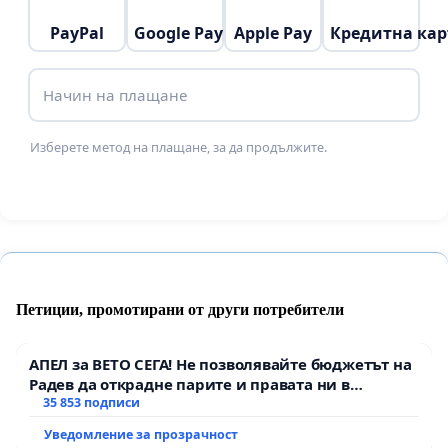
PayPal
Google Pay
Apple Pay
Кредитна кар
Начин на плащане
Изберете метод на плащане, за да продължите.
Петиции, промотирани от други потребители
АПЕЛ за ВЕТО СЕГА! Не позволявайте бюджетът на
Радев да открадне парите и правата ни в
тъмното
35 853 подписи
Уведомление за прозрачност