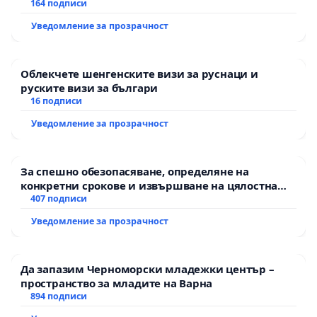
АД и от държавата, че ще се изпълнят всички
164 подписи
екологични норми!
Уведомление за прозрачност
Облекчете шенгенските визи за руснаци и
руските визи за българи
16 подписи
Уведомление за прозрачност
За спешно обезопасяване, определяне на
конкретни срокове и извършване на цялостна
рехабилитация на републиканския път между
407 подписи
пътен възел АМ „Тракия“ - гр. Ихтиман - с.
Уведомление за прозрачност
Мирово - к.к. Момин проход
Да запазим Черноморски младежки център –
пространство за младите на Варна
894 подписи