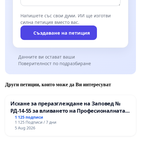
Напишете със свои думи. ИИ ще изготви
силна петиция вместо вас.
Създаване на петиция
Данните ви остават ваши
Поверителност по подразбиране
Други петиции, които може да Ви интересуват
Искане за преразглеждане на Заповед №
РД-14-55 за вливането на Професионалната
гимназия по промишлени технологии в
1 125 подписи
1 125 Подписи / 7 дни
Професионалната гимназия по икономика и
5 Aug 2026
мениджмънт – гр. Пазарджик