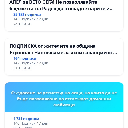
АПЕЛ за ВЕТО СЕГА! Не позволявайте
бюджетът на Радев да открадне парите и
правата ни в тъмното
35 853 подписи
143 Подписи / 7 дни
24 Jul 2026
ПОДПИСКА от жителите на община
Етрополе: Настояваме за ясни гаранции от
“Елаците-МЕД” АД и от държавата, че ще се
164 подписи
142 Подписи / 7 дни
изпълнят всички екологични норми!
31 Jul 2026
Създаване на регистър на лица, на които да не
бъде позволявано да отглеждат домашни
любимци
1 731 подписи
140 Подписи / 7 дни