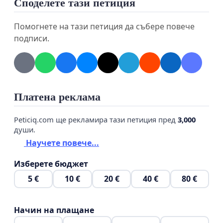
предстоящото увеличение.
Споделете тази петиция
Днес отново апелираме да си отстоим
Помогнете на тази петиция да събере повече
гражданските права и да имаме цена на водата,
подписи.
която отговаря на качеството на предлаганата
ни услуга!
Ще изготвим както в началото на годината
Платена реклама
Становище и заедно с нашата Подписка ще го
внесем до Омбудсмана на Република България и
Peticiq.com ще рекламира тази петиция пред
3,000
КЕВР.
души.
Научете повече...
Не разполагаме с много време. Имаме 14 дневен
Изберете бюджет
срок да обжалваме предстоящото увеличение!
5 €
10 €
20 €
40 €
80 €
Затова моля, подписвайте!
Заедно можем повече!
Начин на плащане