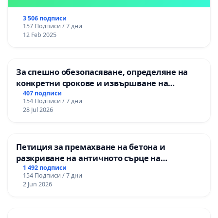
3 506 подписи
157 Подписи / 7 дни
12 Feb 2025
За спешно обезопасяване, определяне на
конкретни срокове и извършване на
цялостна рехабилитация на
407 подписи
154 Подписи / 7 дни
републиканския път между пътен възел АМ
28 Jul 2026
„Тракия“ - гр. Ихтиман - с. Мирово - к.к.
Момин проход
Петиция за премахване на бетона и
разкриване на античното сърце на
Могиланската могила във Враца
1 492 подписи
154 Подписи / 7 дни
2 Jun 2026