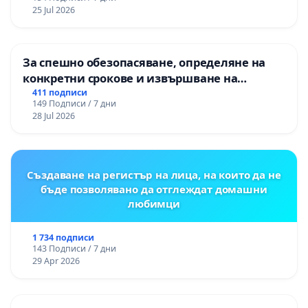
25 Jul 2026
За спешно обезопасяване, определяне на
конкретни срокове и извършване на
цялостна рехабилитация на
411 подписи
149 Подписи / 7 дни
републиканския път между пътен възел АМ
28 Jul 2026
„Тракия“ - гр. Ихтиман - с. Мирово - к.к.
Момин проход
Създаване на регистър на лица, на които да не
бъде позволявано да отглеждат домашни
любимци
1 734 подписи
143 Подписи / 7 дни
29 Apr 2026