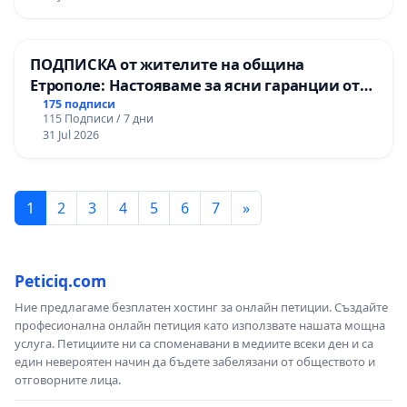
ПОДПИСКА от жителите на община
Етрополе: Настояваме за ясни гаранции от
“Елаците-МЕД” АД и от държавата, че ще се
175 подписи
115 Подписи / 7 дни
изпълнят всички екологични норми!
31 Jul 2026
1
2
3
4
5
6
7
»
Peticiq.com
Ние предлагаме безплатен хостинг за онлайн петиции. Създайте
професионална онлайн петиция като използвате нашата мощна
услуга. Петициите ни са споменавани в медиите всеки ден и са
един невероятен начин да бъдете забелязани от обществото и
отговорните лица.