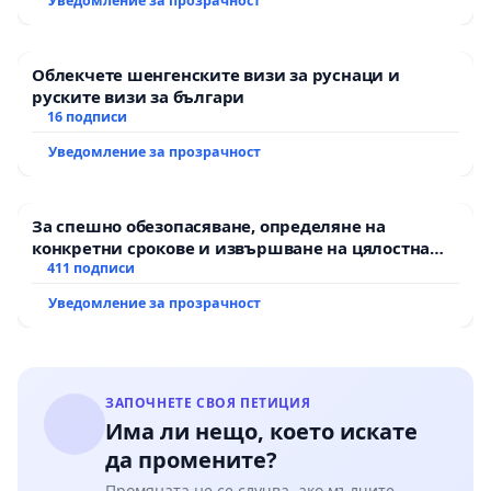
Уведомление за прозрачност
Облекчете шенгенските визи за руснаци и
руските визи за българи
16 подписи
Уведомление за прозрачност
За спешно обезопасяване, определяне на
конкретни срокове и извършване на цялостна
рехабилитация на републиканския път между
411 подписи
пътен възел АМ „Тракия“ - гр. Ихтиман - с.
Уведомление за прозрачност
Мирово - к.к. Момин проход
ЗАПОЧНЕТЕ СВОЯ ПЕТИЦИЯ
Има ли нещо, което искате
да промените?
Промяната не се случва, ако мълчите.