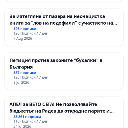
За изтегляне от пазара на неонацистка
книга за "лов на педофили" с участието на
деца
126 подписи
126 Подписи / 7 дни
7 Aug 2026
Петиция против законите "бухалки" в
България
537 подписи
126 Подписи / 7 дни
8 Jul 2026
АПЕЛ за ВЕТО СЕГА! Не позволявайте
бюджетът на Радев да открадне парите и
правата ни в тъмното
35 861 подписи
116 Подписи / 7 дни
24 Jul 2026