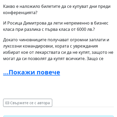
Какво е наложило билетите да се купуват дни преди
конференцията?
И Росица Димитрова да лети непременно в бизнес
класа при разлика с първа класа от 6000 лв.?
Докато чиновниците получават огромни заплати и
луксозни командировки, хората с увреждания
избират кое от лекарствата си да не купят, защото не
могат да си позволят да купят всичките. Защо се
допуска това?
...Покажи повече
Докато социалното министерство отчита луксозни
командировки, родителите на деца с увреждания под
90 процента ТЕЛК събират стотинки за консумативи
за сензори, медицински изделия и други.
Свържете се с автора
Какъв опит има Росица Димитрова с хора с
увреждания или познава повечето от тях само на