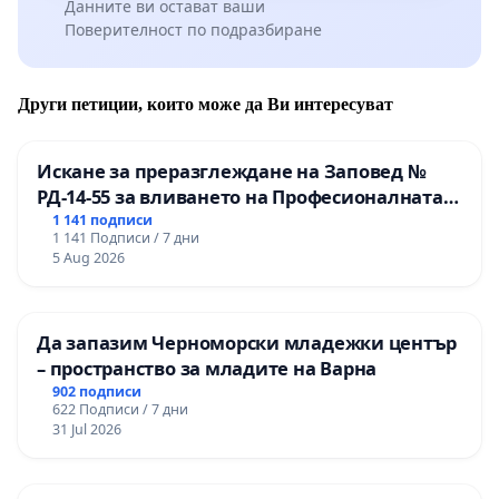
Данните ви остават ваши
Поверителност по подразбиране
Други петиции, които може да Ви интересуват
Искане за преразглеждане на Заповед №
РД-14-55 за вливането на Професионалната
гимназия по промишлени технологии в
1 141 подписи
1 141 Подписи / 7 дни
Професионалната гимназия по икономика и
5 Aug 2026
мениджмънт – гр. Пазарджик
Да запазим Черноморски младежки център
– пространство за младите на Варна
902 подписи
622 Подписи / 7 дни
31 Jul 2026