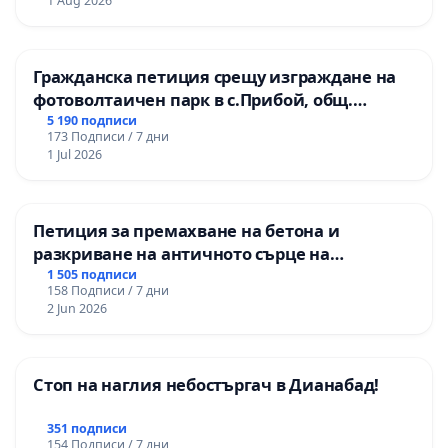
1 Aug 2026
Гражданска петиция срещу изграждане на
фотоволтаичен парк в с.Прибой, общ.
Радомир
5 190 подписи
173 Подписи / 7 дни
1 Jul 2026
Петиция за премахване на бетона и
разкриване на античното сърце на
Могиланската могила във Враца
1 505 подписи
158 Подписи / 7 дни
2 Jun 2026
Стоп на наглия небостъргач в Дианабад!
351 подписи
154 Подписи / 7 дни