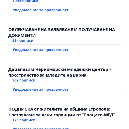
3 255 подписи
Уведомление за прозрачност
ОБЛЕКЧАВАНЕ НА ЗАЯВЯВАНЕ И ПОЛУЧАВАНЕ НА
ДОКУМЕНТИ
38 подписи
Уведомление за прозрачност
Да запазим Черноморски младежки център –
пространство за младите на Варна
902 подписи
Уведомление за прозрачност
ПОДПИСКА от жителите на община Етрополе:
Настояваме за ясни гаранции от “Елаците-МЕД”
АД и от държавата, че ще се изпълнят всички
175 подписи
екологични норми!