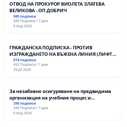
ОТВОД НА ПРОКУРОР ВИОЛЕТА ЗЛАТЕВА
ВЕЛИКОВА - ОП ДОБРИЧ
580 подписи
580 Подписи / 7 дни
6 Aug 2026
ГРАЖДАНСКА ПОДПИСКА - ПРОТИВ
ИЗГРАЖДАНЕТО НА ВЪЖЕНА ЛИНИЯ (ЛИФТ)
НА ТЕРИТОРИЯТА НА ПРИРОДНА
974 подписи
432 Подписи / 7 дни
ЗАБЕЛЕЖИТЕЛНОСТ „ХЪЛМ НА
29 Jul 2026
ОСВОБОДИТЕЛИТЕ“ (БУНАРДЖИК)
За незабавно осигуряване на предвидима
организация на учебния процес и
гарантиране на правото на равнопоставено
298 подписи
298 Подписи / 7 дни
и качествено образование на учениците от
6 Aug 2026
ОУ „Княз Александър I“ и Хуманитарна
гимназия „