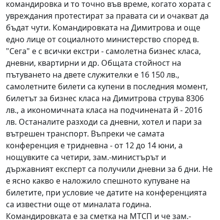
командировка и то точно във време, когато хората с
увреждания протестират за правата си и очакват да
бъдат чути. Командировката на Димитрова и още
едно лице от социалното министерство според в.
"Сега" е с всички екстри - самолетна бизнес класа,
дневни, квартирни и др. Общата стойност на
пътуването на двете служителки е 16 150 лв.,
самолетните билети са купени в последния момент,
билетът за бизнес класа на Димитрова струва 8306
лв., а икономичната класа на подчинената й - 2016
лв. Останалите разходи са дневни, хотел и пари за
вътрешен транспорт. Въпреки че самата
конференция е тридневна - от 12 до 14 юни, а
нощувките са четири, зам.-министърът и
държавният експерт са получили дневни за 6 дни. Не
е ясно какво е наложило спешното купуване на
билетите, при условие че датите на конференцията
са известни още от миналата година.
Командировката е за сметка на МТСП и че зам.-