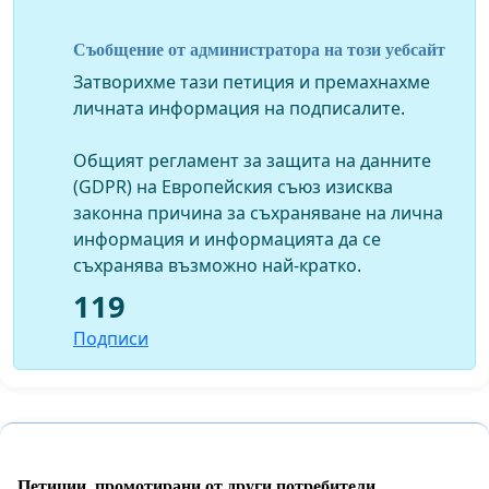
картинка?
Кога социалното министерство ще започне да
Съобщение от администратора на този уебсайт
обсъжда приоритетите си, дейностите си,
Затворихме тази петиция и премахнахме
програмите и индикаторите си, свързани с хората с
личната информация на подписалите.
увреждания, със самите хора с увреждания,
например с организациите на родителите на деца с
Общият регламент за защита на данните
увреждания и на хората с увреждания?
(GDPR) на Европейския съюз изисква
законна причина за съхраняване на лична
информация и информацията да се
съхранява възможно най-кратко.
119
Подписи
Петиции, промотирани от други потребители