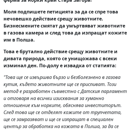
ферма за норки край Стара Загора!
Моля подпишете петицията за да се спре това
нечовешко действие срещу животните.
Бизнесмените смятат да умъртвяват животните
в газова камера и след това да изпращат кожите
им в Полша.
Това е брутално действие срещу животните и
дивата природа, която се унищожава с всеки
изминал ден. По-долу е извадка от статията:
"Това ще се извършва бързо и безболезнено в газова
кутия, където животните ще се приспиват. Този
метод е разработен съвместно с Датския парламент
и отговаря на всички изисквания за хуманно
отношение към норките, обяснява инвеститорът.
След това ще се отделят кожите от трупчетата,
ще се замразяват и ще се изпращат в специален
център за обработка на кожата в Полша, за да се