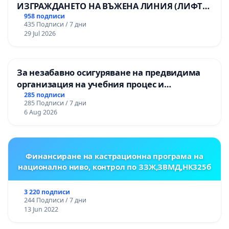
ИЗГРАЖДАНЕТО НА ВЪЖЕНА ЛИНИЯ (ЛИФТ)
НА ТЕРИТОРИЯТА НА ПРИРОДНА
958 подписи
435 Подписи / 7 дни
ЗАБЕЛЕЖИТЕЛНОСТ „ХЪЛМ НА
29 Jul 2026
ОСВОБОДИТЕЛИТЕ“ (БУНАРДЖИК)
За незабавно осигуряване на предвидима
организация на учебния процес и
гарантиране на правото на равнопоставено
285 подписи
285 Подписи / 7 дни
и качествено образование на учениците от
6 Aug 2026
ОУ „Княз Александър I“ и Хуманитарна
гимназия „
Финансиране на кастрационна програма на
национално ниво, контрол по ЗЗЖ,ЗВМД,НК325б
3 220 подписи
244 Подписи / 7 дни
13 Jun 2022