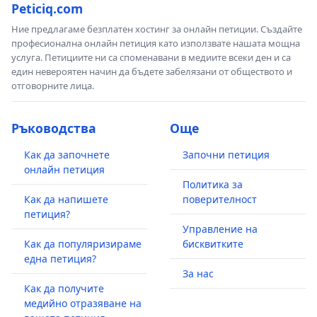
Peticiq.com
Ние предлагаме безплатен хостинг за онлайн петиции. Създайте
професионална онлайн петиция като използвате нашата мощна
услуга. Петициите ни са споменавани в медиите всеки ден и са
един невероятен начин да бъдете забелязани от обществото и
отговорните лица.
Ръководства
Още
Как да започнете
Започни петиция
онлайн петиция
Политика за
Как да напишете
поверителност
петиция?
Управление на
Как да популяризираме
бисквитките
една петиция?
За нас
Как да получите
медийно отразяване на