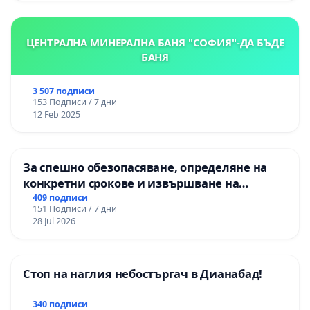
ЦЕНТРАЛНА МИНЕРАЛНА БАНЯ "СОФИЯ"-ДА БЪДЕ
БАНЯ
3 507 подписи
153 Подписи / 7 дни
12 Feb 2025
За спешно обезопасяване, определяне на
конкретни срокове и извършване на
цялостна рехабилитация на
409 подписи
151 Подписи / 7 дни
републиканския път между пътен възел АМ
28 Jul 2026
„Тракия“ - гр. Ихтиман - с. Мирово - к.к.
Момин проход
Стоп на наглия небостъргач в Дианабад!
340 подписи