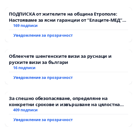
ПОДПИСКА от жителите на община Етрополе:
Настояваме за ясни гаранции от “Елаците-МЕД”
АД и от държавата, че ще се изпълнят всички
169 подписи
екологични норми!
Уведомление за прозрачност
Облекчете шенгенските визи за руснаци и
руските визи за българи
16 подписи
Уведомление за прозрачност
За спешно обезопасяване, определяне на
конкретни срокове и извършване на цялостна
рехабилитация на републиканския път между
409 подписи
пътен възел АМ „Тракия“ - гр. Ихтиман - с.
Уведомление за прозрачност
Мирово - к.к. Момин проход