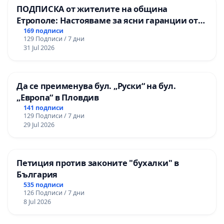
ПОДПИСКА от жителите на община
Етрополе: Настояваме за ясни гаранции от
“Елаците-МЕД” АД и от държавата, че ще се
169 подписи
129 Подписи / 7 дни
изпълнят всички екологични норми!
31 Jul 2026
Да се преименува бул. „Руски“ на бул.
„Европа“ в Пловдив
141 подписи
129 Подписи / 7 дни
29 Jul 2026
Петиция против законите "бухалки" в
България
535 подписи
126 Подписи / 7 дни
8 Jul 2026