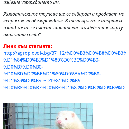
избегне увреждането им.
Животинските трупове ще се събират и предават на
екарисаж за обезвреждане. В тази връзка е направен
извод, че не се очаква значително въздействие върху
околната среда"
Линк към статията:
http://agroplovdiv.bg/37112/%D0%B3%D0%B8%D0%
%D1%84%D0%B5%D1%80%D0%BC%D0%B0-
%D0%B7%D0%B0-
%D0%BD%D0%BE%D1%80%D0%BA%D0%B8-
%D1%89%D0%B5-%D1%81%D0%B5-
%D0%B8%D0%B7%D0%B3%D1%80%D0%B0%D0%B6%D0%