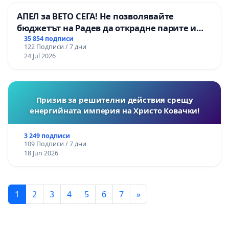
АПЕЛ за ВЕТО СЕГА! Не позволявайте
бюджетът на Радев да открадне парите и
правата ни в тъмното
35 854 подписи
122 Подписи / 7 дни
24 Jul 2026
Призив за решителни действия срещу
енергийната империя на Христо Ковачки!
3 249 подписи
109 Подписи / 7 дни
18 Jun 2026
1
2
3
4
5
6
7
»