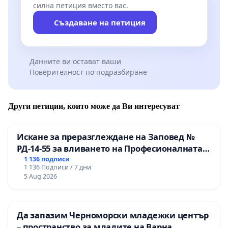
силна петиция вместо вас.
Създаване на петиция
Данните ви остават ваши
Поверителност по подразбиране
Други петиции, които може да Ви интересуват
Искане за преразглеждане на Заповед №
РД-14-55 за вливането на Професионалната
гимназия по промишлени технологии в
1 136 подписи
1 136 Подписи / 7 дни
Професионалната гимназия по икономика и
5 Aug 2026
мениджмънт – гр. Пазарджик
Да запазим Черноморски младежки център
– пространство за младите на Варна