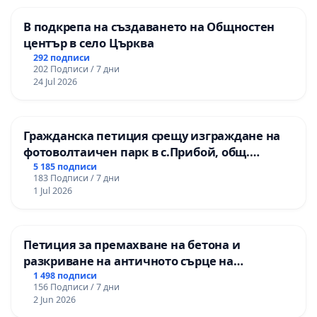
В подкрепа на създаването на Общностен
център в село Църква
292 подписи
202 Подписи / 7 дни
24 Jul 2026
Гражданска петиция срещу изграждане на
фотоволтаичен парк в с.Прибой, общ.
Радомир
5 185 подписи
183 Подписи / 7 дни
1 Jul 2026
Петиция за премахване на бетона и
разкриване на античното сърце на
Могиланската могила във Враца
1 498 подписи
156 Подписи / 7 дни
2 Jun 2026