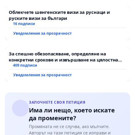
Облекчете шенгенските визи за руснаци и
руските визи за българи
16 подписи
Уведомление за прозрачност
За спешно обезопасяване, определяне на
конкретни срокове и извършване на цялостна
рехабилитация на републиканския път между
409 подписи
пътен възел АМ „Тракия“ - гр. Ихтиман - с.
Уведомление за прозрачност
Мирово - к.к. Момин проход
ЗАПОЧНЕТЕ СВОЯ ПЕТИЦИЯ
Има ли нещо, което искате
да промените?
Промяната не се случва, ако мълчите.
Авторът на тази петиция се изправи и