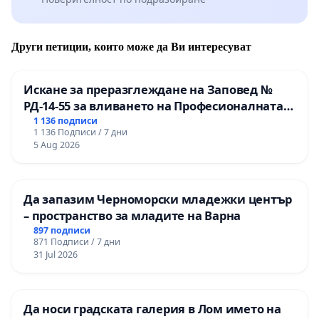
Други петиции, които може да Ви интересуват
Искане за преразглеждане на Заповед №
РД-14-55 за вливането на Професионалната
гимназия по промишлени технологии в
1 136 подписи
1 136 Подписи / 7 дни
Професионалната гимназия по икономика и
5 Aug 2026
мениджмънт – гр. Пазарджик
Да запазим Черноморски младежки център
– пространство за младите на Варна
897 подписи
871 Подписи / 7 дни
31 Jul 2026
Да носи градската галерия в Лом името на