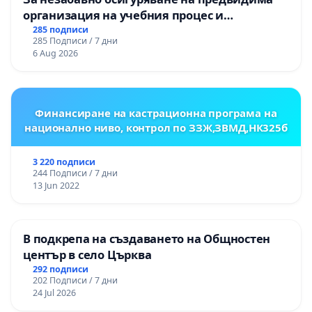
организация на учебния процес и
гарантиране на правото на равнопоставено
285 подписи
285 Подписи / 7 дни
и качествено образование на учениците от
6 Aug 2026
ОУ „Княз Александър I“ и Хуманитарна
гимназия „
Финансиране на кастрационна програма на
национално ниво, контрол по ЗЗЖ,ЗВМД,НК325б
3 220 подписи
244 Подписи / 7 дни
13 Jun 2022
В подкрепа на създаването на Общностен
център в село Църква
292 подписи
202 Подписи / 7 дни
24 Jul 2026