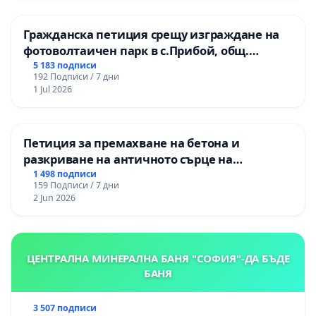
Гражданска петиция срещу изграждане на
фотоволтаичен парк в с.Прибой, общ.
Радомир
5 183 подписи
192 Подписи / 7 дни
1 Jul 2026
Петиция за премахване на бетона и
разкриване на античното сърце на
Могиланската могила във Враца
1 498 подписи
159 Подписи / 7 дни
2 Jun 2026
ЦЕНТРАЛНА МИНЕРАЛНА БАНЯ "СОФИЯ"-ДА БЪДЕ
БАНЯ
3 507 подписи