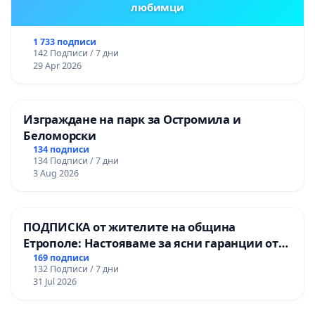
любимци
1 733 подписи
142 Подписи / 7 дни
29 Apr 2026
Изграждане на парк за Остромила и
Беломорски
134 подписи
134 Подписи / 7 дни
3 Aug 2026
ПОДПИСКА от жителите на община
Етрополе: Настояваме за ясни гаранции от
“Елаците-МЕД” АД и от държавата, че ще се
169 подписи
132 Подписи / 7 дни
изпълнят всички екологични норми!
31 Jul 2026