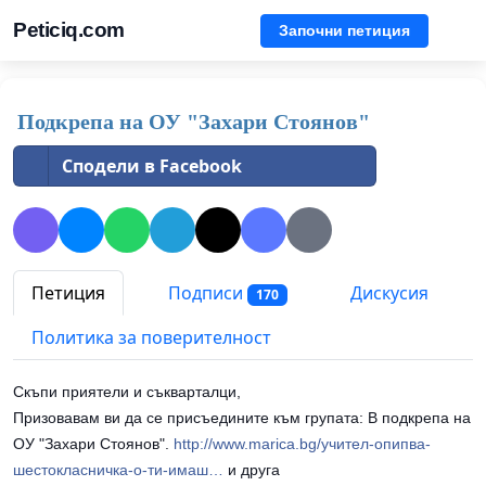
Peticiq.com
Започни петиция
Подкрепа на ОУ "Захари Стоянов"
Сподели в Facebook
Петиция
Подписи
Дискусия
170
Политика за поверителност
Скъпи приятели и съкварталци,
Призовавам ви да се присъедините към групата: В подкрепа на
ОУ "Захари Стоянов".
http://www.marica.bg/учител-опипва-
шестокласничка-о-ти-имаш…
и друга