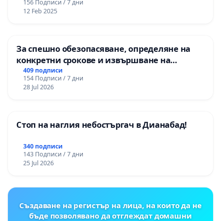
156 Подписи / 7 дни
12 Feb 2025
За спешно обезопасяване, определяне на
конкретни срокове и извършване на
цялостна рехабилитация на
409 подписи
154 Подписи / 7 дни
републиканския път между пътен възел АМ
28 Jul 2026
„Тракия“ - гр. Ихтиман - с. Мирово - к.к.
Момин проход
Стоп на наглия небостъргач в Дианабад!
340 подписи
143 Подписи / 7 дни
25 Jul 2026
Създаване на регистър на лица, на които да не
бъде позволявано да отглеждат домашни