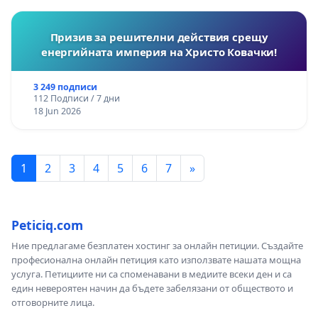
Призив за решителни действия срещу
енергийната империя на Христо Ковачки!
3 249 подписи
112 Подписи / 7 дни
18 Jun 2026
1
2
3
4
5
6
7
»
Peticiq.com
Ние предлагаме безплатен хостинг за онлайн петиции. Създайте
професионална онлайн петиция като използвате нашата мощна
услуга. Петициите ни са споменавани в медиите всеки ден и са
един невероятен начин да бъдете забелязани от обществото и
отговорните лица.