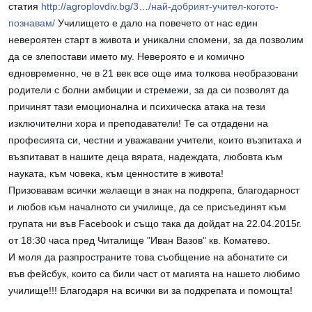
статия
http://agroplovdiv.bg/3…/най-добрият-учител-когото-
познавам/
Училището е дало на повечето от нас един
невероятен старт в живота и уникални спомени, за да позволим
да се злепостави името му. Невероято е и комично
едновременно, че в 21 век все още има толкова необразовани
родители с болни а
мбиции и стремежи, за да си позволят да
причинят тази емоционална и психическа атака на тези
изключителни хора и преподаватели! Те са отдадени на
професията си, честни и уважавани учители, които възпитаха и
възпитават в нашите деца вярата, надеждата, любовта към
науката, към човека, към ценностите в живота!
Призовавам всички желаещи в знак на подкрепа, благодарност
и любов към началното си училище, да се присъединят към
групата ни във Facebook и също така да дойдат на 22.04.2015г.
от 18:30 часа пред Читалище "Иван Вазов" кв. Коматево.
И моля да разпространите това съобщение на абонатите си
във фейсбук, които са били част от магията на нашето любимо
училище!!! Благодаря на всички ви за подкрепата и помощта!