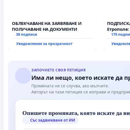
ОБЛЕКЧАВАНЕ НА ЗАЯВЯВАНЕ И
ПОДПИСКА
ПОЛУЧАВАНЕ НА ДОКУМЕНТИ
Етрополе:
38 подписи
гаранции 
170 подп
държавата
Уведомление за прозрачност
Уведомле
всички е
ЗАПОЧНЕТЕ СВОЯ ПЕТИЦИЯ
Има ли нещо, което искате да 
Промяната не се случва, ако мълчите.
Авторът на тази петиция се изправи и предпри
Опишете промяната, която искате да в
Със задвижване от ИИ