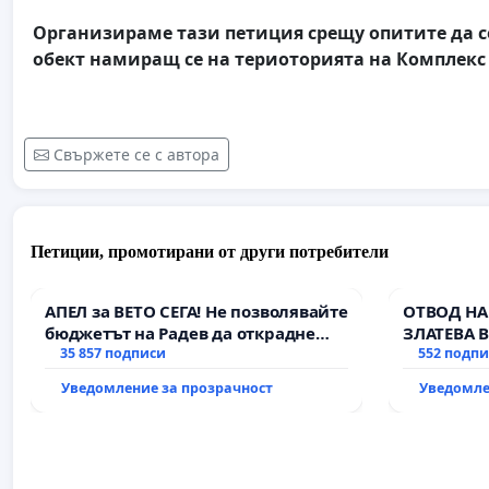
Организираме тази петиция срещу опитите да с
обект намиращ се на териоторията на Комплекс
Свържете се с автора
Петиции, промотирани от други потребители
АПЕЛ за ВЕТО СЕГА! Не позволявайте
ОТВОД НА
бюджетът на Радев да открадне
ЗЛАТЕВА 
парите и правата ни в тъмното
35 857 подписи
552 подп
Уведомление за прозрачност
Уведомле