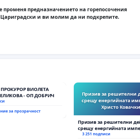
е променя предназначението на горепосочения
 Цариградски и ви молим да ни подкрепите.
 ПРОКУРОР ВИОЛЕТА
Призив за решителни 
ВЕЛИКОВА - ОП ДОБРИЧ
срещу енергийната им
иси
Христо Ковачки
ние за прозрачност
Призив за решителни де
срещу енергийната импе
Христо Ковачки!
3 251 подписи