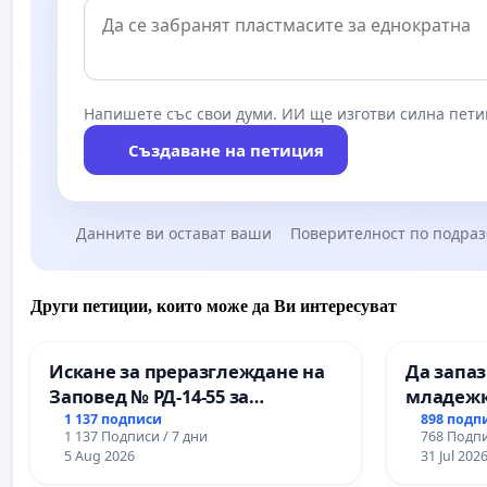
Напишете със свои думи. ИИ ще изготви силна пети
Създаване на петиция
Данните ви остават ваши
Поверителност по подра
Други петиции, които може да Ви интересуват
Искане за преразглеждане на
Да запа
Заповед № РД-14-55 за
младежк
вливането на
простран
1 137 подписи
898 подп
1 137 Подписи / 7 дни
768 Подпи
Професионалната гимназия по
Варна
5 Aug 2026
31 Jul 202
промишлени технологии в