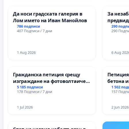
Професионалната гимназия по
икономика и мениджмънт – гр.
Да носи градската галерия в
За незаб
Пазарджик
Лом името на Иван Манойлов
предвид
учебния 
786 подписи
290 подп
407 Подписи / 7 дни
290 Подпи
на право
и качест
ученицит
1 Aug 2026
Александ
6 Aug 202
гимнази
Гражданска петиция срещу
Петиция
изграждане на фотоволтаичен
бетона и
парк в с.Прибой, общ. Радомир
антично
5 185 подписи
1 502 по
178 Подписи / 7 дни
157 Подпи
Могилан
Враца
1 Jul 2026
2 Jun 2026