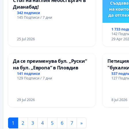
Стоп на наглия небостъргач в
Създава
Дианабад!
на които
342 подписи
да отгл
145 Подписи / 7 дни
1 733 по
142 Подпи
25 Jul 2026
29 Apr 20
Да се преименува бул. „Руски“
Петиция
на бул. „Европа“ в Пловдив
"бухалки
141 подписи
537 подп
129 Подписи / 7 дни
127 Подпи
29 Jul 2026
8 Jul 2026
1
2
3
4
5
6
7
»