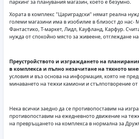
паркинг за планувания магазин, което е безумно.
Хората в комплекс "Цариградски" нямат реална нужд
големи магазини има в изобилие в близост до нас- М
Фантастико, Т-маркет, Лидл, Кауфланд, Карфур. Счит
нужда от спокойно място за живеене, отглеждане на
Преустройството и изграждането на планирания
в комплекса и пълно незачитане на тяхното мн
условия и въз основа на информация, която не пре
минаването на тежки камиони и стълпотворение от 
Нека всички заедно да се противопоставим на изгра
противопоставим на ежедневното движение на тежк
на превръщането на комплекса в нормална за Друж