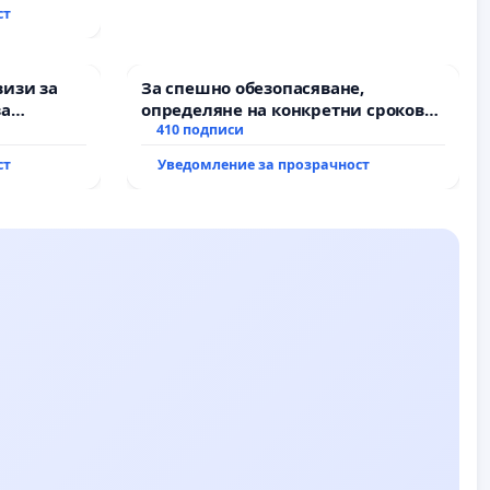
ст
визи за
За спешно обезопасяване,
за
определяне на конкретни срокове
и извършване на цялостна
410 подписи
рехабилитация на
ст
Уведомление за прозрачност
републиканския път между пътен
възел АМ „Тракия“ - гр. Ихтиман - с.
Мирово - к.к. Момин проход