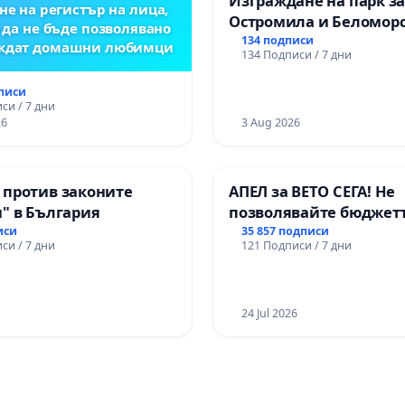
Изграждане на парк з
не на регистър на лица,
Остромила и Беломор
 да не бъде позволявано
134 подписи
еждат домашни любимци
134 Подписи / 7 дни
дписи
си / 7 дни
26
3 Aug 2026
 против законите
АПЕЛ за ВЕТО СЕГА! Не
" в България
позволявайте бюджетъ
Радев да открадне пар
иси
35 857 подписи
си / 7 дни
121 Подписи / 7 дни
правата ни в тъмното
24 Jul 2026