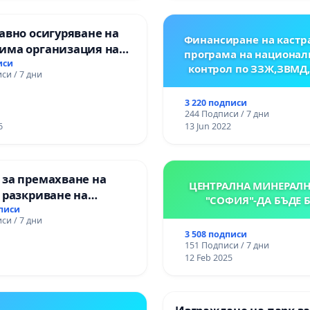
авно осигуряване на
Финансиране на кастр
има организация на
програма на национал
процес и гарантиране
иси
контрол по ЗЗЖ,ЗВМД
си / 7 дни
то на равнопоставено
вено образование на
3 220 подписи
е от ОУ „Княз
244 Подписи / 7 дни
ър I“ и Хуманитарна
6
13 Jun 2022
я „
 за премахване на
ЦЕНТРАЛНА МИНЕРАЛН
 разкриване на
"СОФИЯ"-ДА БЪДЕ 
то сърце на
дписи
си / 7 дни
ската могила във
3 508 подписи
151 Подписи / 7 дни
12 Feb 2025