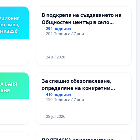
ОСВОБОДИТЕЛИТЕ“
(БУНАРДЖИК)
В подкрепа на създаването на
ационна
Общностен център в село
но ниво,
Църква
294 подписи
,НК325б
204 Подписи / 7 дни
24 Jul 2026
За спешно обезопасяване,
А БАНЯ
определяне на конкретни
БАНЯ
срокове и извършване на
410 подписи
150 Подписи / 7 дни
цялостна рехабилитация на
републиканския път между
пътен възел АМ „Тракия“ - гр.
28 Jul 2026
Ихтиман - с. Мирово - к.к.
Момин проход