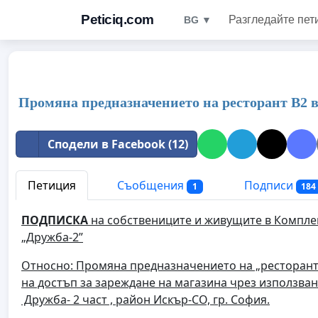
Peticiq.com
Разгледайте пет
BG ▼
Промяна предназначението на ресторант В2 
Сподели в Facebook (12)
Петиция
Съобщения
Подписи
1
184
ПОДПИСКА
на собствениците и живущите
в Комплек
„Дружба-2”
Относно: Промяна предназначението на „ресторант В
на достъп за зареждане на магазина чрез използва
Дружба- 2
част ,
район Искър-СО, гр. София
.