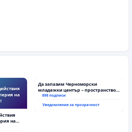
Да запазим Черноморски
действия
младежки център – пространство
перия на
за младите на Варна
898 подписи
!
Уведомление за прозрачност
йствия
рия на