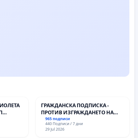
ВИОЛЕТА
ГРАЖДАНСКА ПОДПИСКА -
П
ПРОТИВ ИЗГРАЖДАНЕТО НА
ВЪЖЕНА ЛИНИЯ (ЛИФТ) НА
965 подписи
440 Подписи / 7 дни
ТЕРИТОРИЯТА НА ПРИРОДНА
29 Jul 2026
ЗАБЕЛЕЖИТЕЛНОСТ „ХЪЛМ НА