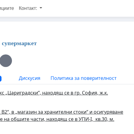
ициите
Контакт:
в супермаркет
Дискусия
Политика за поверителност
с „Цариградски”, находящ се в гр. София, ж.к.
2“, в „магазин за хранителни стоки“ и осигуряване
не на общите части,
находящ се в УПИ-I, кв.30,
м.