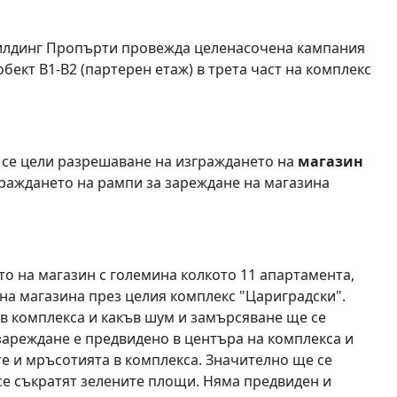
 Билдинг Пропърти провежда целенасочена кампания
бект В1-В2 (партерен етаж) в трета част на комплекс
 се цели разрешаване на изграждането на
магазин
зграждането на рампи за зареждане на магазина
то на магазин с големина колкото 11 апартамента,
на магазина през целия комплекс "Цариградски".
 в комплекса и какъв шум и замърсяване ще се
зареждане е предвидено в центъра на комплекса и
е и мръсотията в комплекса. Значително ще се
се съкратят зелените площи. Няма предвиден и