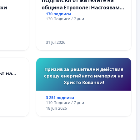
а
ПОДПИСКА от жителите на
ски
община Етрополе: Настояваме
за ясни гаранции от “Елаците-
170 подписи
130 Подписи / 7 дни
МЕД” АД и от държавата, че ще
се изпълнят всички
екологични норми!
31 Jul 2026
Призив за решителни действия
т на
срещу енергийната империя на
ите и
Христо Ковачки!
3 251 подписи
110 Подписи / 7 дни
18 Jun 2026