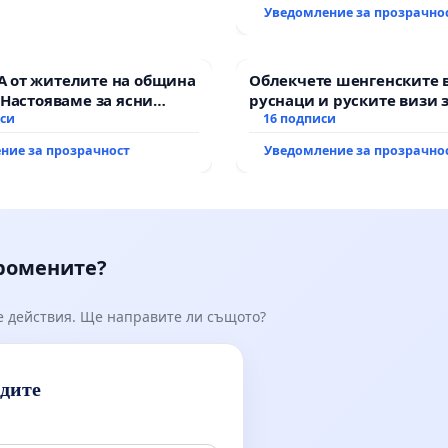
Уведомление за прозрачно
 от жителите на община
Облекчете шенгенските 
 Настояваме за ясни
руснаци и руските визи 
от “Елаците-МЕД” АД и от
иси
българи
16 подписи
, че ще се изпълнят
ние за прозрачност
Уведомление за прозрачно
кологични норми!
промените?
е действия. Ще направите ли същото?
идите