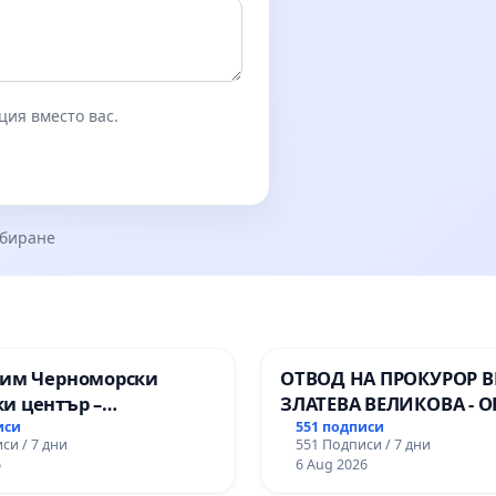
ция вместо вас.
збиране
зим Черноморски
ОТВОД НА ПРОКУРОР 
и център –
ЗЛАТЕВА ВЕЛИКОВА - О
ство за младите на
ДОБРИЧ
иси
551 подписи
си / 7 дни
551 Подписи / 7 дни
6
6 Aug 2026