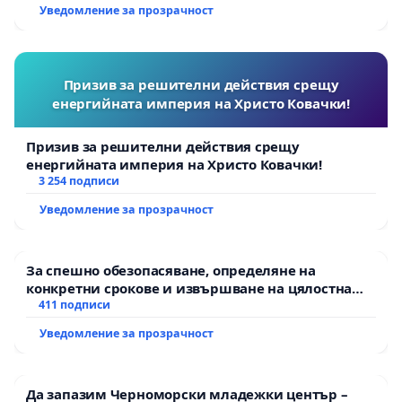
екологични норми!
Уведомление за прозрачност
Призив за решителни действия срещу
енергийната империя на Христо Ковачки!
Призив за решителни действия срещу
енергийната империя на Христо Ковачки!
3 254 подписи
Уведомление за прозрачност
За спешно обезопасяване, определяне на
конкретни срокове и извършване на цялостна
рехабилитация на републиканския път между
411 подписи
пътен възел АМ „Тракия“ - гр. Ихтиман - с.
Уведомление за прозрачност
Мирово - к.к. Момин проход
Да запазим Черноморски младежки център –