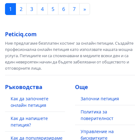
1
2
3
4
5
6
7
»
Peticiq.com
Ние предлагаме безплатен хостинг за онлайн петиции. Създайте
професионална онлайн петиция като използвате нашата мощна
услуга. Петициите ни са споменавани в медиите всеки ден и са
един невероятен начин да бъдете забелязани от обществото и
отговорните лица.
Ръководства
Още
Как да започнете
Започни петиция
онлайн петиция
Политика за
Как да напишете
поверителност
петиция?
Управление на
Как да популяризираме
бисквитките