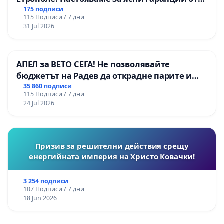
“Елаците-МЕД” АД и от държавата, че ще се
175 подписи
115 Подписи / 7 дни
изпълнят всички екологични норми!
31 Jul 2026
АПЕЛ за ВЕТО СЕГА! Не позволявайте
бюджетът на Радев да открадне парите и
правата ни в тъмното
35 860 подписи
115 Подписи / 7 дни
24 Jul 2026
Призив за решителни действия срещу
енергийната империя на Христо Ковачки!
3 254 подписи
107 Подписи / 7 дни
18 Jun 2026