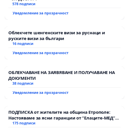
578 подписи
Уведомление за прозрачност
Облекчете шенгенските визи за руснаци и
руските визи за българи
16 подписи
Уведомление за прозрачност
ОБЛЕКЧАВАНЕ НА ЗАЯВЯВАНЕ И ПОЛУЧАВАНЕ НА
ДОКУМЕНТИ
38 подписи
Уведомление за прозрачност
ПОДПИСКА от жителите на община Етрополе:
Настояваме за ясни гаранции от “Елаците-МЕД”
АД и от държавата, че ще се изпълнят всички
175 подписи