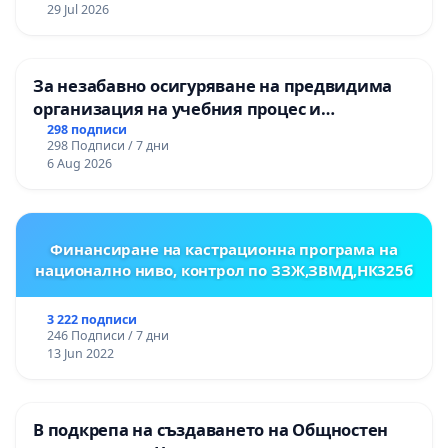
ЗАБЕЛЕЖИТЕЛНОСТ „ХЪЛМ НА
29 Jul 2026
ОСВОБОДИТЕЛИТЕ“ (БУНАРДЖИК)
За незабавно осигуряване на предвидима
организация на учебния процес и
гарантиране на правото на равнопоставено
298 подписи
298 Подписи / 7 дни
и качествено образование на учениците от
6 Aug 2026
ОУ „Княз Александър I“ и Хуманитарна
гимназия „
Финансиране на кастрационна програма на
национално ниво, контрол по ЗЗЖ,ЗВМД,НК325б
3 222 подписи
246 Подписи / 7 дни
13 Jun 2022
В подкрепа на създаването на Общностен