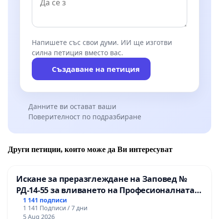
Напишете със свои думи. ИИ ще изготви
силна петиция вместо вас.
Създаване на петиция
Данните ви остават ваши
Поверителност по подразбиране
Други петиции, които може да Ви интересуват
Искане за преразглеждане на Заповед №
РД-14-55 за вливането на Професионалната
гимназия по промишлени технологии в
1 141 подписи
1 141 Подписи / 7 дни
Професионалната гимназия по икономика и
5 Aug 2026