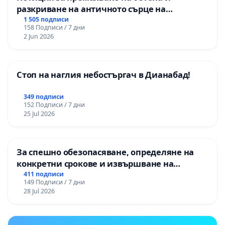
разкриване на античното сърце на
Могиланската могила във Враца
1 505 подписи
158 Подписи / 7 дни
2 Jun 2026
Стоп на наглия небостъргач в Дианабад!
349 подписи
152 Подписи / 7 дни
25 Jul 2026
За спешно обезопасяване, определяне на
конкретни срокове и извършване на
цялостна рехабилитация на
411 подписи
149 Подписи / 7 дни
републиканския път между пътен възел АМ
28 Jul 2026
„Тракия“ - гр. Ихтиман - с. Мирово - к.к.
Момин проход