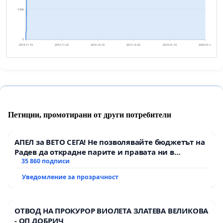
3 396
0
2014-11-10
2015-11-25
2016-12-10
2017-12-25
2019-01-10
2020-01-25
Петиции, промотирани от други потребители
АПЕЛ за ВЕТО СЕГА! Не позволявайте бюджетът на
Радев да открадне парите и правата ни в
тъмното
35 860 подписи
Уведомление за прозрачност
ОТВОД НА ПРОКУРОР ВИОЛЕТА ЗЛАТЕВА ВЕЛИКОВА
- ОП ДОБРИЧ