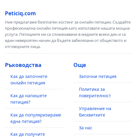
Peticiq.com
Ние предлагаме безплатен хостинг за онлайн петиции. Създайте
професионална онлайн петиция като използвате нашата мощна
услуга. Петициите ни са споменавани в медиите всеки ден и са
един невероятен начин да бъдете забелязани от обществото и
отговорните лица.
Ръководства
Още
Как да започнете
Започни петиция
онлайн петиция
Политика за
Как да напишете
поверителност
петиция?
Управление на
Как да популяризираме
бисквитките
една петиция?
За нас
Как да получите