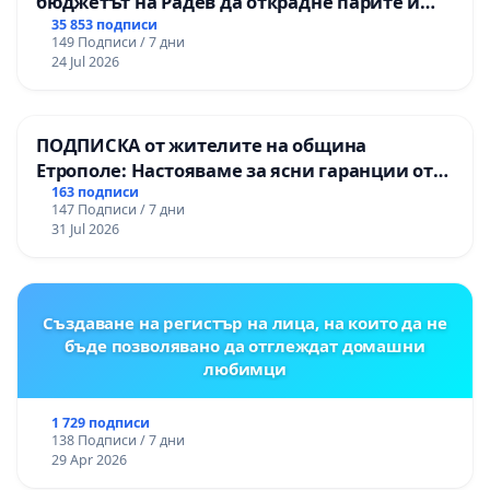
бюджетът на Радев да открадне парите и
правата ни в тъмното
35 853 подписи
149 Подписи / 7 дни
24 Jul 2026
ПОДПИСКА от жителите на община
Етрополе: Настояваме за ясни гаранции от
“Елаците-МЕД” АД и от държавата, че ще се
163 подписи
147 Подписи / 7 дни
изпълнят всички екологични норми!
31 Jul 2026
Създаване на регистър на лица, на които да не
бъде позволявано да отглеждат домашни
любимци
1 729 подписи
138 Подписи / 7 дни
29 Apr 2026