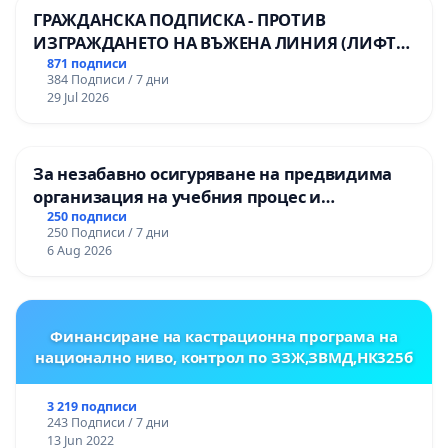
ГРАЖДАНСКА ПОДПИСКА - ПРОТИВ
ИЗГРАЖДАНЕТО НА ВЪЖЕНА ЛИНИЯ (ЛИФТ)
НА ТЕРИТОРИЯТА НА ПРИРОДНА
871 подписи
384 Подписи / 7 дни
ЗАБЕЛЕЖИТЕЛНОСТ „ХЪЛМ НА
29 Jul 2026
ОСВОБОДИТЕЛИТЕ“ (БУНАРДЖИК)
За незабавно осигуряване на предвидима
организация на учебния процес и
гарантиране на правото на равнопоставено
250 подписи
250 Подписи / 7 дни
и качествено образование на учениците от
6 Aug 2026
ОУ „Княз Александър I“ и Хуманитарна
гимназия „
Финансиране на кастрационна програма на
национално ниво, контрол по ЗЗЖ,ЗВМД,НК325б
3 219 подписи
243 Подписи / 7 дни
13 Jun 2022