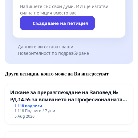
Напишете със свои думи. ИИ ще изготви
силна петиция вместо вас.
Създаване на петиция
Данните ви остават ваши
Поверителност по подразбиране
Други петиции, които може да Ви интересуват
Искане за преразглеждане на Заповед №
РД-14-55 за вливането на Професионалната
гимназия по промишлени технологии в
1 118 подписи
1 118 Подписи / 7 дни
Професионалната гимназия по икономика и
5 Aug 2026
мениджмънт – гр. Пазарджик