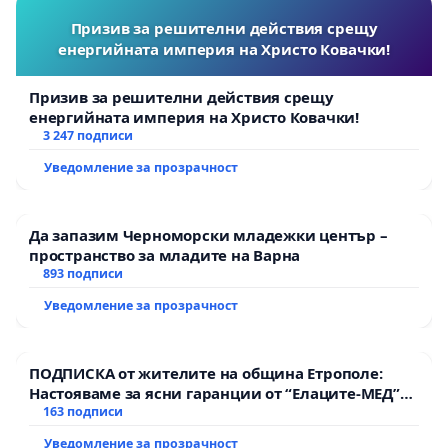
Призив за решителни действия срещу
енергийната империя на Христо Ковачки!
Призив за решителни действия срещу
енергийната империя на Христо Ковачки!
3 247 подписи
Уведомление за прозрачност
Да запазим Черноморски младежки център –
пространство за младите на Варна
893 подписи
Уведомление за прозрачност
ПОДПИСКА от жителите на община Етрополе:
Настояваме за ясни гаранции от “Елаците-МЕД”
АД и от държавата, че ще се изпълнят всички
163 подписи
екологични норми!
Уведомление за прозрачност