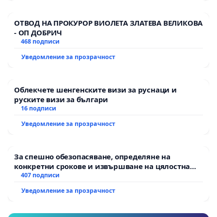
ОТВОД НА ПРОКУРОР ВИОЛЕТА ЗЛАТЕВА ВЕЛИКОВА
- ОП ДОБРИЧ
468 подписи
Уведомление за прозрачност
Облекчете шенгенските визи за руснаци и
руските визи за българи
16 подписи
Уведомление за прозрачност
За спешно обезопасяване, определяне на
конкретни срокове и извършване на цялостна
рехабилитация на републиканския път между
407 подписи
пътен възел АМ „Тракия“ - гр. Ихтиман - с.
Уведомление за прозрачност
Мирово - к.к. Момин проход