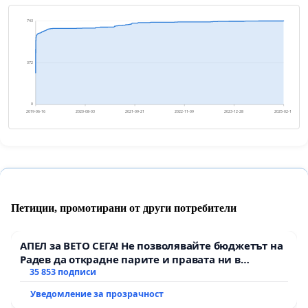
743
372
0
2019-06-16
2020-08-03
2021-09-21
2022-11-09
2023-12-28
2025-02-14
Петиции, промотирани от други потребители
АПЕЛ за ВЕТО СЕГА! Не позволявайте бюджетът на
Радев да открадне парите и правата ни в
тъмното
35 853 подписи
Уведомление за прозрачност