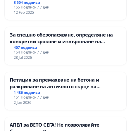
3 504 подписи
155 Подписи / 7 дни
12 Feb 2025
За спешно обезопасяване, определяне на
конкретни срокове и извършване на
цялостна рехабилитация на
407 подписи
154 Подписи / 7 дни
републиканския път между пътен възел АМ
28 Jul 2026
„Тракия“ - гр. Ихтиман - с. Мирово - к.к.
Момин проход
Петиция за премахване на бетона и
разкриване на античното сърце на
Могиланската могила във Враца
1 486 подписи
151 Подписи / 7 дни
2 Jun 2026
АПЕЛ за ВЕТО СЕГА! Не позволявайте