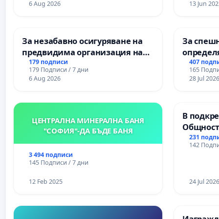
6 Aug 2026
13 Jun 202
За незабавно осигуряване на
За спешн
предвидима организация на
определ
учебния процес и гарантиране
срокове
179 подписи
407 подп
179 Подписи / 7 дни
165 Подпи
на правото на равнопоставено
цялостн
6 Aug 2026
28 Jul 202
и качествено образование на
републи
учениците от ОУ „Княз
пътен въ
Александър I“ и Хуманитарна
Ихтиман -
В подкре
гимназия „
Момин п
ЦЕНТРАЛНА МИНЕРАЛНА БАНЯ
Общност
"СОФИЯ"-ДА БЪДЕ БАНЯ
Църква
231 подп
142 Подпи
3 494 подписи
145 Подписи / 7 дни
12 Feb 2025
24 Jul 202
Изгражда