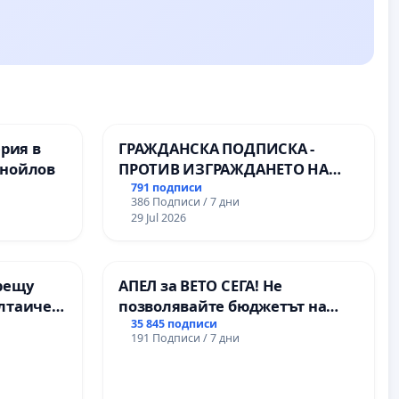
ерия в
ГРАЖДАНСКА ПОДПИСКА -
анойлов
ПРОТИВ ИЗГРАЖДАНЕТО НА
ВЪЖЕНА ЛИНИЯ (ЛИФТ) НА
791 подписи
386 Подписи / 7 дни
ТЕРИТОРИЯТА НА ПРИРОДНА
29 Jul 2026
ЗАБЕЛЕЖИТЕЛНОСТ „ХЪЛМ НА
ОСВОБОДИТЕЛИТЕ“
(БУНАРДЖИК)
рещу
АПЕЛ за ВЕТО СЕГА! Не
олтаичен
позволявайте бюджетът на
 Радомир
Радев да открадне парите и
35 845 подписи
191 Подписи / 7 дни
правата ни в тъмното