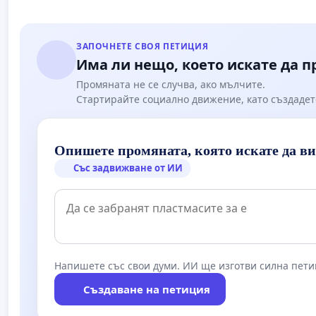
ЗАПОЧНЕТЕ СВОЯ ПЕТИЦИЯ
Има ли нещо, което искате да 
Промяната не се случва, ако мълчите.
Стартирайте социално движение, като създадет
Опишете промяната, която искате да в
Със задвижване от ИИ
Напишете със свои думи. ИИ ще изготви силна пети
Създаване на петиция