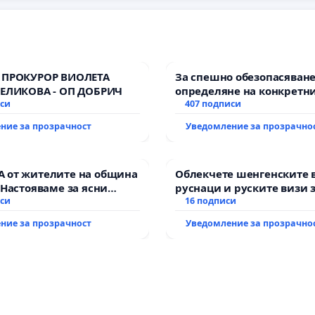
 ПРОКУРОР ВИОЛЕТА
За спешно обезопасяване
ВЕЛИКОВА - ОП ДОБРИЧ
определяне на конкретни
иси
и извършване на цялост
407 подписи
рехабилитация на
ние за прозрачност
Уведомление за прозрачно
републиканския път меж
възел АМ „Тракия“ - гр. И
Мирово - к.к. Момин про
 от жителите на община
Облекчете шенгенските 
 Настояваме за ясни
руснаци и руските визи 
от “Елаците-МЕД” АД и от
иси
българи
16 подписи
, че ще се изпълнят
ние за прозрачност
Уведомление за прозрачно
кологични норми!