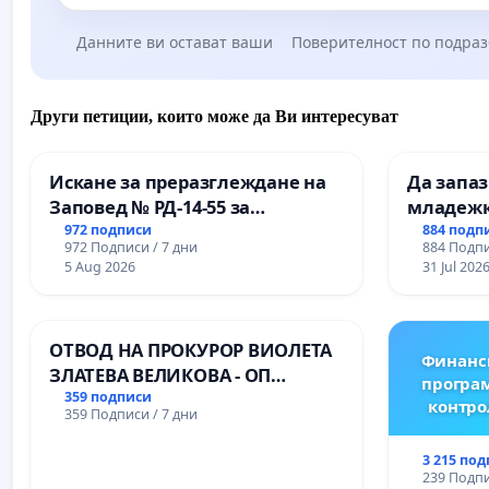
Данните ви остават ваши
Поверителност по подра
Други петиции, които може да Ви интересуват
Искане за преразглеждане на
Да запа
Заповед № РД-14-55 за
младежк
вливането на
простран
972 подписи
884 подп
972 Подписи / 7 дни
884 Подпи
Професионалната гимназия по
Варна
5 Aug 2026
31 Jul 202
промишлени технологии в
Професионалната гимназия по
икономика и мениджмънт – гр.
ОТВОД НА ПРОКУРОР ВИОЛЕТА
Пазарджик
Финанс
ЗЛАТЕВА ВЕЛИКОВА - ОП
програм
ДОБРИЧ
359 подписи
контро
359 Подписи / 7 дни
3 215 по
239 Подпи