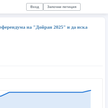
Вход
Започни петиция
еферендума на "Дойран 2025" и да иска