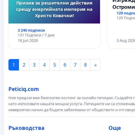
Призив за решителни действия
Остроми
срещу енергийната империя на
129 подп
Христо Ковачки!
129 Подпи
3 240 подписи
131 Подписи / 7 дни
18 Jun 2026
3 Aug 202
1
2
3
4
5
6
7
8
»
Peticiq.com
Ние предлагаме безплатен хостинг за онлайн петиции. Създайте
като използвате нашата мощна услуга. Петициите ни са споменава
невероятен начин да бъдете забелязани от обществото и отговор
Ръководства
Още