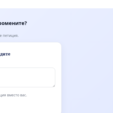
промените?
е петиция.
идите
ция вместо вас.