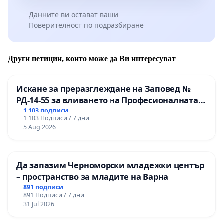
Данните ви остават ваши
Поверителност по подразбиране
Други петиции, които може да Ви интересуват
Искане за преразглеждане на Заповед №
РД-14-55 за вливането на Професионалната
гимназия по промишлени технологии в
1 103 подписи
1 103 Подписи / 7 дни
Професионалната гимназия по икономика и
5 Aug 2026
мениджмънт – гр. Пазарджик
Да запазим Черноморски младежки център
– пространство за младите на Варна
891 подписи
891 Подписи / 7 дни
31 Jul 2026