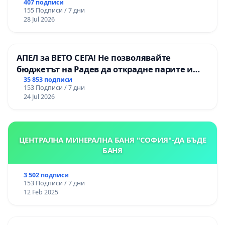
цялостна рехабилитация на
407 подписи
155 Подписи / 7 дни
републиканския път между пътен възел АМ
28 Jul 2026
„Тракия“ - гр. Ихтиман - с. Мирово - к.к.
Момин проход
АПЕЛ за ВЕТО СЕГА! Не позволявайте
бюджетът на Радев да открадне парите и
правата ни в тъмното
35 853 подписи
153 Подписи / 7 дни
24 Jul 2026
ЦЕНТРАЛНА МИНЕРАЛНА БАНЯ "СОФИЯ"-ДА БЪДЕ
БАНЯ
3 502 подписи
153 Подписи / 7 дни
12 Feb 2025