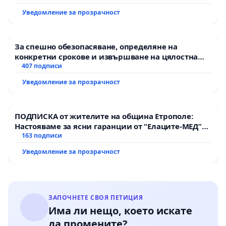
Уведомление за прозрачност
За спешно обезопасяване, определяне на
конкретни срокове и извършване на цялостна
рехабилитация на републиканския път между
407 подписи
пътен възел АМ „Тракия“ - гр. Ихтиман - с.
Уведомление за прозрачност
Мирово - к.к. Момин проход
ПОДПИСКА от жителите на община Етрополе:
Настояваме за ясни гаранции от “Елаците-МЕД”
АД и от държавата, че ще се изпълнят всички
163 подписи
екологични норми!
Уведомление за прозрачност
ЗАПОЧНЕТЕ СВОЯ ПЕТИЦИЯ
Има ли нещо, което искате
да промените?