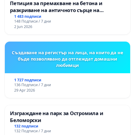
Петиция за премахване на бетона и
разкриване на античното сърце на
Могиланската могила във Враца
1 483 подписи
148 Подписи / 7 дни
2 Jun 2026
Създаване на регистър на лица, на които да не
бъде позволявано да отглеждат домашни
любимци
1 727 подписи
136 Подписи / 7 дни
29 Apr 2026
Изграждане на парк за Остромила и
Беломорски
132 подписи
132 Подписи / 7 дни