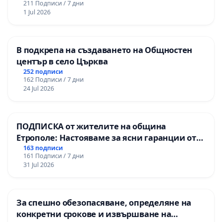
211 Подписи / 7 дни
1 Jul 2026
В подкрепа на създаването на Общностен
център в село Църква
252 подписи
162 Подписи / 7 дни
24 Jul 2026
ПОДПИСКА от жителите на община
Етрополе: Настояваме за ясни гаранции от
“Елаците-МЕД” АД и от държавата, че ще се
163 подписи
161 Подписи / 7 дни
изпълнят всички екологични норми!
31 Jul 2026
За спешно обезопасяване, определяне на
конкретни срокове и извършване на