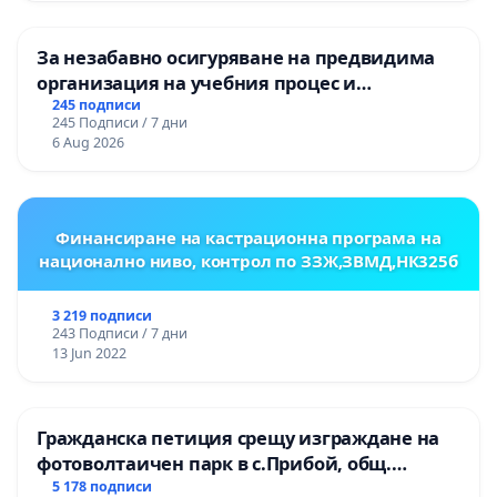
За незабавно осигуряване на предвидима
организация на учебния процес и
гарантиране на правото на равнопоставено
245 подписи
245 Подписи / 7 дни
и качествено образование на учениците от
6 Aug 2026
ОУ „Княз Александър I“ и Хуманитарна
гимназия „
Финансиране на кастрационна програма на
национално ниво, контрол по ЗЗЖ,ЗВМД,НК325б
3 219 подписи
243 Подписи / 7 дни
13 Jun 2022
Гражданска петиция срещу изграждане на
фотоволтаичен парк в с.Прибой, общ.
Радомир
5 178 подписи