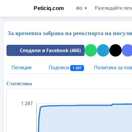
Peticiq.com
Разгледайте пет
BG ▼
За временна забрана на реекспорта на инсу
Сподели в Facebook (466)
Петиция
Подписи
Политика за по
1 287
Статистика
1 287