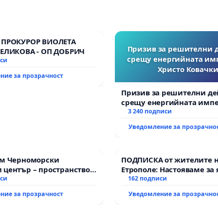
 ПРОКУРОР ВИОЛЕТА
Призив за решителни 
ВЕЛИКОВА - ОП ДОБРИЧ
срещу енергийната им
иси
Христо Ковачки
ние за прозрачност
Призив за решителни де
срещу енергийната импе
Христо Ковачки!
3 240 подписи
Уведомление за прозрачно
им Черноморски
ПОДПИСКА от жителите 
 център – пространство
Етрополе: Настояваме за 
е на Варна
иси
гаранции от “Елаците-МЕД
162 подписи
държавата, че ще се изп
ние за прозрачност
Уведомление за прозрачно
всички екологични норм