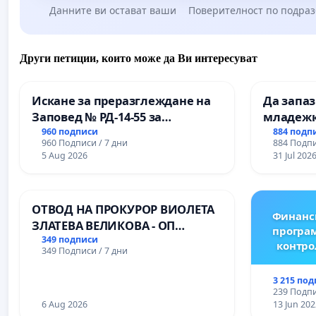
Данните ви остават ваши
Поверителност по подра
Други петиции, които може да Ви интересуват
Искане за преразглеждане на
Да запа
Заповед № РД-14-55 за
младежк
вливането на
простран
960 подписи
884 подп
960 Подписи / 7 дни
884 Подпи
Професионалната гимназия по
Варна
5 Aug 2026
31 Jul 202
промишлени технологии в
Професионалната гимназия по
икономика и мениджмънт – гр.
ОТВОД НА ПРОКУРОР ВИОЛЕТА
Пазарджик
Финанс
ЗЛАТЕВА ВЕЛИКОВА - ОП
програм
ДОБРИЧ
349 подписи
контро
349 Подписи / 7 дни
3 215 по
239 Подпи
6 Aug 2026
13 Jun 202