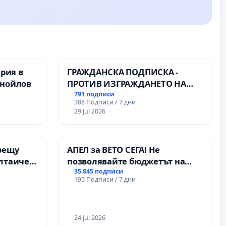
ерия в
ГРАЖДАНСКА ПОДПИСКА -
анойлов
ПРОТИВ ИЗГРАЖДАНЕТО НА
ВЪЖЕНА ЛИНИЯ (ЛИФТ) НА
791 подписи
388 Подписи / 7 дни
ТЕРИТОРИЯТА НА ПРИРОДНА
29 Jul 2026
ЗАБЕЛЕЖИТЕЛНОСТ „ХЪЛМ НА
ОСВОБОДИТЕЛИТЕ“
(БУНАРДЖИК)
рещу
АПЕЛ за ВЕТО СЕГА! Не
олтаичен
позволявайте бюджетът на
 Радомир
Радев да открадне парите и
35 845 подписи
195 Подписи / 7 дни
правата ни в тъмното
24 Jul 2026