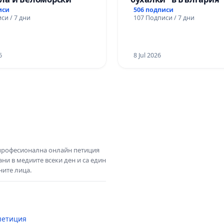
иси
506 подписи
си / 7 дни
107 Подписи / 7 дни
6
8 Jul 2026
 професионална онлайн петиция
ни в медиите всеки ден и са един
ните лица.
петиция