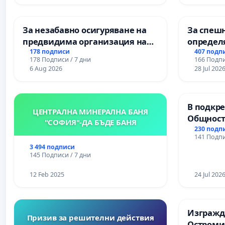
За незабавно осигуряване на
За спешн
предвидима организация на
определ
учебния процес и гарантиране
срокове
178 подписи
407 подп
178 Подписи / 7 дни
166 Подпи
на правото на равнопоставено
цялостн
6 Aug 2026
28 Jul 202
и качествено образование на
републи
учениците от ОУ „Княз
пътен въ
Александър I“ и Хуманитарна
Ихтиман -
В подкре
гимназия „
Момин п
ЦЕНТРАЛНА МИНЕРАЛНА БАНЯ
Общност
"СОФИЯ"-ДА БЪДЕ БАНЯ
Църква
230 подп
141 Подпи
3 494 подписи
145 Подписи / 7 дни
12 Feb 2025
24 Jul 202
Изгражда
Призив за решителни действия
Остроми