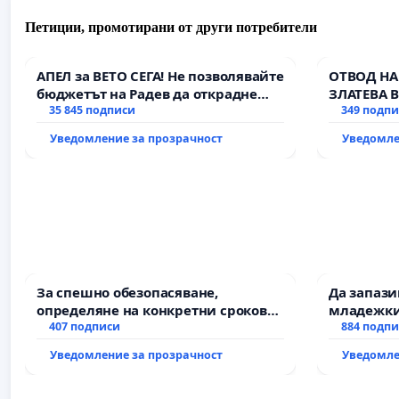
Петиции, промотирани от други потребители
АПЕЛ за ВЕТО СЕГА! Не позволявайте
ОТВОД НА
бюджетът на Радев да открадне
ЗЛАТЕВА 
парите и правата ни в тъмното
35 845 подписи
349 подп
Уведомление за прозрачност
Уведомле
За спешно обезопасяване,
Да запаз
определяне на конкретни срокове
младежки
и извършване на цялостна
407 подписи
за младит
884 подп
рехабилитация на
Уведомление за прозрачност
Уведомле
републиканския път между пътен
възел АМ „Тракия“ - гр. Ихтиман - с.