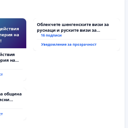
Облекчете шенгенските визи за
действия
руснаци и руските визи за
перия на
българи
16 подписи
!
Уведомление за прозрачност
йствия
рия на
ст
на община
ясни
” АД и от
ълнят
ст
и!