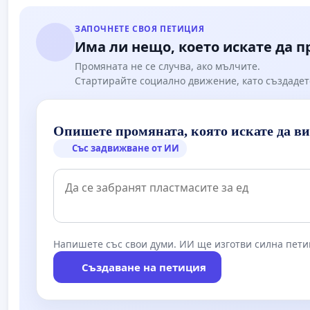
Мирово - к.к. Момин проход
ЗАПОЧНЕТЕ СВОЯ ПЕТИЦИЯ
Има ли нещо, което искате да 
Промяната не се случва, ако мълчите.
Стартирайте социално движение, като създадет
Опишете промяната, която искате да в
Със задвижване от ИИ
Напишете със свои думи. ИИ ще изготви силна пети
Създаване на петиция