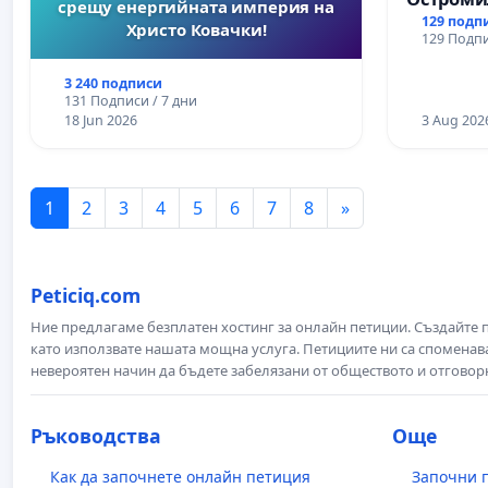
срещу енергийната империя на
129 подп
Христо Ковачки!
129 Подпи
3 240 подписи
131 Подписи / 7 дни
18 Jun 2026
3 Aug 202
1
2
3
4
5
6
7
8
»
Peticiq.com
Ние предлагаме безплатен хостинг за онлайн петиции. Създайте
като използвате нашата мощна услуга. Петициите ни са споменава
невероятен начин да бъдете забелязани от обществото и отговор
Ръководства
Още
Как да започнете онлайн петиция
Започни 