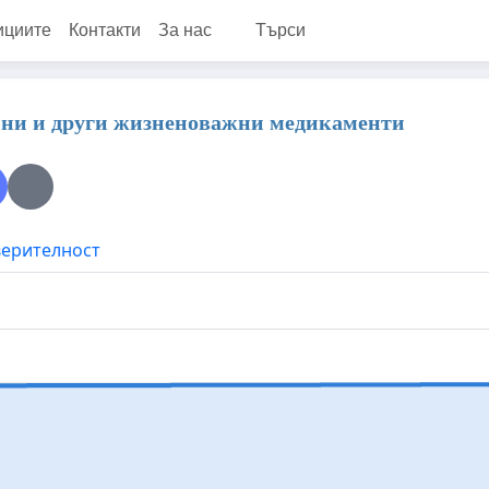
ициите
Контакти
За нас
Търси
лини и други жизненоважни медикаменти
верителност