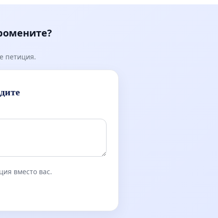
промените?
е петиция.
идите
ция вместо вас.