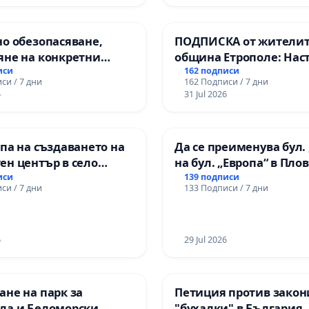
о обезопасяване,
ПОДПИСКА от жителит
яне на конкретни
община Етрополе: Нас
 и извършване на
за ясни гаранции от “Е
иси
162 подписи
си / 7 дни
162 Подписи / 7 дни
а рехабилитация на
МЕД” АД и от държават
6
31 Jul 2026
канския път между
се изпълнят всички
зел АМ „Тракия“ - гр.
екологични норми!
 с. Мирово - к.к.
па на създаването на
Да се преименува бул. 
роход
ен център в село
на бул. „Европа“ в Пло
иси
139 подписи
си / 7 дни
133 Подписи / 7 дни
6
29 Jul 2026
не на парк за
Петиция против закон
ла и Беломорски
"бухалки" в България