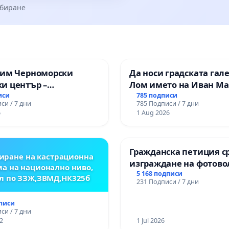
збиране
зим Черноморски
Да носи градската гал
и център –
Лом името на Иван М
ство за младите на
иси
785 подписи
си / 7 дни
785 Подписи / 7 дни
6
1 Aug 2026
Гражданска петиция с
иране на кастрационна
изграждане на фотов
а на национално ниво,
парк в с.Прибой, общ.
5 168 подписи
л по ЗЗЖ,ЗВМД,НК325б
231 Подписи / 7 дни
дписи
си / 7 дни
2
1 Jul 2026