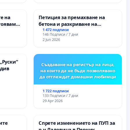
е на
Петиция за премахване на
тояваме
бетона и разкриване на
лаците-
античното сърце на
1 472 подписи
146 Подписи / 7 дни
а, че ще
Могиланската могила във
2 Jun 2026
Враца
„Руски“
Създаване на регистър на лица,
вдив
на които да не бъде позволявано
да отглеждат домашни любимци
1 722 подписи
133 Подписи / 7 дни
29 Apr 2026
ите
Спрете изменението на ПУП за
р-н Ладовица в Перник