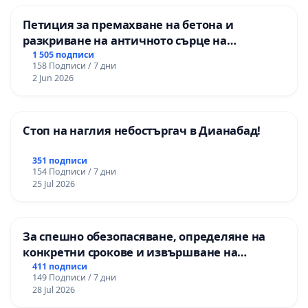
Петиция за премахване на бетона и
разкриване на античното сърце на
Могиланската могила във Враца
1 505 подписи
158 Подписи / 7 дни
2 Jun 2026
Стоп на наглия небостъргач в Дианабад!
351 подписи
154 Подписи / 7 дни
25 Jul 2026
За спешно обезопасяване, определяне на
конкретни срокове и извършване на
цялостна рехабилитация на
411 подписи
149 Подписи / 7 дни
републиканския път между пътен възел АМ
28 Jul 2026
„Тракия“ - гр. Ихтиман - с. Мирово - к.к.