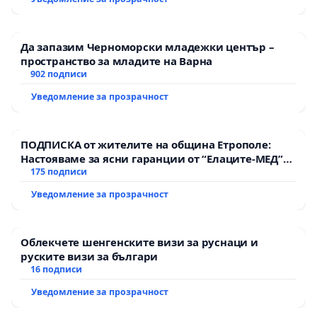
Да запазим Черноморски младежки център –
пространство за младите на Варна
902 подписи
Уведомление за прозрачност
ПОДПИСКА от жителите на община Етрополе:
Настояваме за ясни гаранции от “Елаците-МЕД”
АД и от държавата, че ще се изпълнят всички
175 подписи
екологични норми!
Уведомление за прозрачност
Облекчете шенгенските визи за руснаци и
руските визи за българи
16 подписи
Уведомление за прозрачност