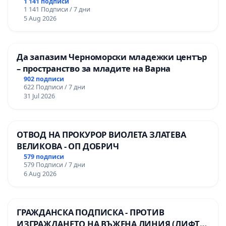
гимназия по промишлени технологии в
1 141 подписи
1 141 Подписи / 7 дни
Професионалната гимназия по икономика и
5 Aug 2026
мениджмънт – гр. Пазарджик
Да запазим Черноморски младежки център
– пространство за младите на Варна
902 подписи
622 Подписи / 7 дни
31 Jul 2026
ОТВОД НА ПРОКУРОР ВИОЛЕТА ЗЛАТЕВА
ВЕЛИКОВА - ОП ДОБРИЧ
579 подписи
579 Подписи / 7 дни
6 Aug 2026
ГРАЖДАНСКА ПОДПИСКА - ПРОТИВ
ИЗГРАЖДАНЕТО НА ВЪЖЕНА ЛИНИЯ (ЛИФТ)