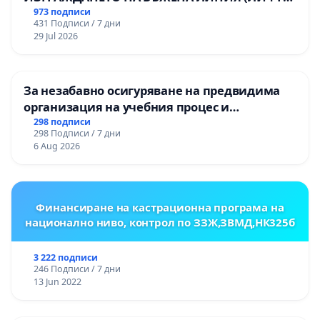
НА ТЕРИТОРИЯТА НА ПРИРОДНА
973 подписи
431 Подписи / 7 дни
ЗАБЕЛЕЖИТЕЛНОСТ „ХЪЛМ НА
29 Jul 2026
ОСВОБОДИТЕЛИТЕ“ (БУНАРДЖИК)
За незабавно осигуряване на предвидима
организация на учебния процес и
гарантиране на правото на равнопоставено
298 подписи
298 Подписи / 7 дни
и качествено образование на учениците от
6 Aug 2026
ОУ „Княз Александър I“ и Хуманитарна
гимназия „
Финансиране на кастрационна програма на
национално ниво, контрол по ЗЗЖ,ЗВМД,НК325б
3 222 подписи
246 Подписи / 7 дни
13 Jun 2022