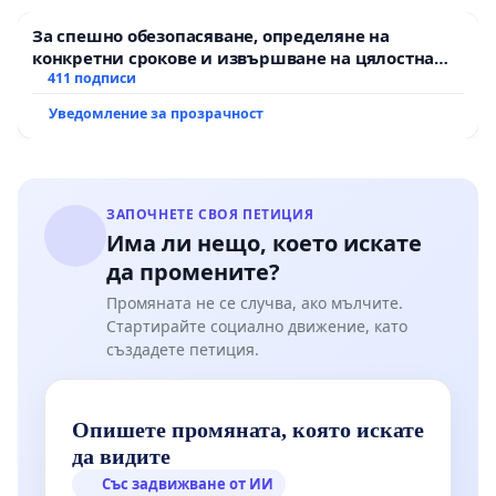
За спешно обезопасяване, определяне на
конкретни срокове и извършване на цялостна
рехабилитация на републиканския път между
411 подписи
пътен възел АМ „Тракия“ - гр. Ихтиман - с.
Уведомление за прозрачност
Мирово - к.к. Момин проход
ЗАПОЧНЕТЕ СВОЯ ПЕТИЦИЯ
Има ли нещо, което искате
да промените?
Промяната не се случва, ако мълчите.
Стартирайте социално движение, като
създадете петиция.
Опишете промяната, която искате
да видите
Със задвижване от ИИ