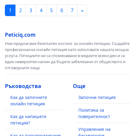
1
2
3
4
5
6
7
»
Peticiq.com
Ние предлагаме безплатен хостинг за онлайн петиции. Създайте
професионална онлайн петиция като използвате нашата мощна
услуга. Петициите ни са споменавани в медиите всеки ден и са
един невероятен начин да бъдете забелязани от обществото и
отговорните лица.
Ръководства
Още
Как да започнете
Започни петиция
онлайн петиция
Политика за
Как да напишете
поверителност
петиция?
Управление на
Как да популяризираме
бисквитките