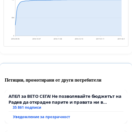
394
0
2016-09-05
2016-10-07
2016-11-08
2016-12-10
2017-01-11
2017-02-12
Петиции, промотирани от други потребители
АПЕЛ за ВЕТО СЕГА! Не позволявайте бюджетът на
Радев да открадне парите и правата ни в
тъмното
35 861 подписи
Уведомление за прозрачност