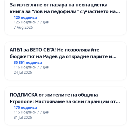
За изтегляне от пазара на неонацистка
книга за "лов на педофили" с участието на
деца
125 подписи
125 Подписи / 7 дни
7 Aug 2026
АПЕЛ за ВЕТО СЕГА! Не позволявайте
бюджетът на Радев да открадне парите и
правата ни в тъмното
35 861 подписи
116 Подписи / 7 дни
24 Jul 2026
ПОДПИСКА от жителите на община
Етрополе: Настояваме за ясни гаранции от
“Елаците-МЕД” АД и от държавата, че ще се
175 подписи
115 Подписи / 7 дни
изпълнят всички екологични норми!
31 Jul 2026