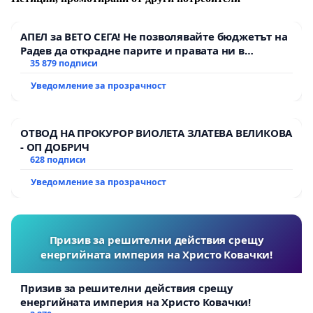
Българско дружество по психодрама и групова
АПЕЛ за ВЕТО СЕГА! Не позволявайте бюджетът на
терапия
Радев да открадне парите и правата ни в
тъмното
35 879 подписи
Психотерапевтичен институт по социална екология
на личността (ПИСЕЛ)
Уведомление за прозрачност
Национална асоциация "Подкрепа за кърмене"
ОТВОД НА ПРОКУРОР ВИОЛЕТА ЗЛАТЕВА ВЕЛИКОВА
Фондация "Същност"
- ОП ДОБРИЧ
628 подписи
Сдружение "Родилница"
Уведомление за прозрачност
Сдружение "Център за образователни инициативи"
Списание "9 месеца"
Призив за решителни действия срещу
енергийната империя на Христо Ковачки!
Призив за решителни действия срещу
енергийната империя на Христо Ковачки!