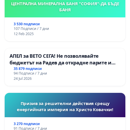
ЦЕНТРАЛНА МИНЕРАЛНА БАНЯ "СОФИЯ"-ДА БЪДЕ
БАНЯ
3 530 подписи
107 Подписи / 7 дни
12 Feb 2025
АПЕЛ за ВЕТО СЕГА! Не позволявайте
бюджетът на Радев да открадне парите и
правата ни в тъмното
35 879 подписи
94 Подписи / 7 дни
24 Jul 2026
Призив за решителни действия срещу
енергийната империя на Христо Ковачки!
3 270 подписи
91 Подписи / 7 дни