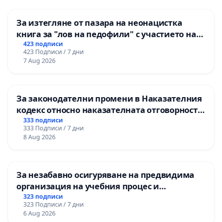
За изтегляне от пазара на неонацистка
книга за "лов на педофили" с участието на
деца
423 подписи
423 Подписи / 7 дни
7 Aug 2026
За законодателни промени в Наказателния
кодекс относно наказателната отговорност
на непълнолетните при особено тежки
333 подписи
333 Подписи / 7 дни
умишлени престъпления
8 Aug 2026
За незабавно осигуряване на предвидима
организация на учебния процес и
гарантиране на правото на равнопоставено
323 подписи
323 Подписи / 7 дни
и качествено образование на учениците от
6 Aug 2026
ОУ „Княз Александър I“ и Хуманитарна