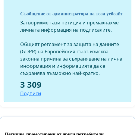
значително по-малко депресивни и тревожни
разстройства и по-бързо възстановяване.
Съобщение от администратора на този уебсайт
Вярваме, че ще предприемете необходимите стъпки
Затворихме тази петиция и премахнахме
за промяна на нормативната уредба в най-кратък
личната информация на подписалите.
срок.
Общият регламент за защита на данните
Български хелзинкски комитет
(GDPR) на Европейския съюз изисква
законна причина за съхраняване на лична
Фондация "Макове за Мери"
информация и информацията да се
Сдружение "Естествено"
съхранява възможно най-кратко.
3 309
Фондация "Родители за родители"
Подписи
Асоциация "Родители"
Фондация "Асоциация Анимус"
Алианс на българските акушерки
Асоциация на българските дули
Петиции, промотирани от други потребители