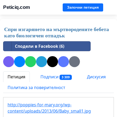
Peticiq.com
Започни петиция
Спри изгарянето на мъртвородените бебета
като биологичен отпадък
Сподели в Facebook (6)
Петиция
Подписи
Дискусия
3 309
Политика за поверителност
http://poppies-for-mary.org/wp-
content/uploads/2013/06/Baby_small1.jpg