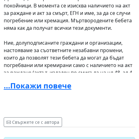
покойници. В момента се изисква наличието на акт
за раждане и акт за смърт, ЕГН и име, за да се случи
погребение или кремация. Мъртвородените бебета
няма как да получат всички тези документи.
Ние, долуподписаните граждани и организации,
настояваме за съответните незабавни промени,
които да позволят тези бебета да могат да бъдат
погребвани или кремирани само с наличието на акт
за раждане (актът, издаден по смисъла на чл.48, ал.4
изречение последно от Закона за гражданската
...Покажи повече
регистрация).
Редица международни изследвания категорично
доказват изключителната важност на сбогуването с
починалото дете за траурния процес на родителите.
Свържете се с автора
При родители, които са получили възможност да
погребат или кремират бебето си, се наблюдават