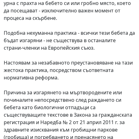
урна с прахта на бебето си или гробно място, което
да посещават - изключително важен момент от
процеса на скърбене.
Подобна нехуманна практика - всички тези бебета да
бъдат изгаряни - не съществува в останалите
страни-членки на Европейския съюз.
Настоявам за незабавното преустановяване на тази
жестока практика, посредством съответната
нормативна реформа.
Причина за изгарянето на мъртвородените или
починалите непосредствено след раждането си
бебета като биологични отпадъци са
съществуващите текстове в Закона за гражданската
регистрация и Наредба № 2 от 21 април 2011 г. за
здравните изисквания към гробищни паркове
(гробища) и погребването и пренасянето на