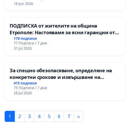
18 Jun 2026
ПОДПИСКА от жителите на община
Етрополе: Настояваме за ясни гаранции от
“Елаците-МЕД” АД и от държавата, че ще се
178 подписи
77 Подписи / 7 дни
изпълнят всички екологични норми!
31 Jul 2026
За спешно обезопасяване, определяне на
конкретни срокове и извършване на
цялостна рехабилитация на
415 подписи
75 Подписи / 7 дни
републиканския път между пътен възел АМ
28 Jul 2026
„Тракия“ - гр. Ихтиман - с. Мирово - к.к.
Момин проход
1
2
3
4
5
6
7
»