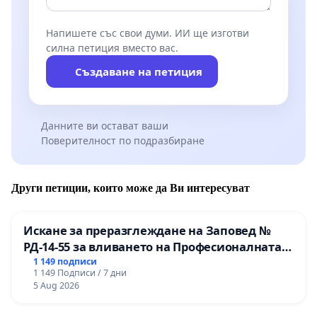
Напишете със свои думи. ИИ ще изготви
силна петиция вместо вас.
Създаване на петиция
Данните ви остават ваши
Поверителност по подразбиране
Други петиции, които може да Ви интересуват
Искане за преразглеждане на Заповед №
РД-14-55 за вливането на Професионалната
гимназия по промишлени технологии в
1 149 подписи
1 149 Подписи / 7 дни
Професионалната гимназия по икономика и
5 Aug 2026
мениджмънт – гр. Пазарджик