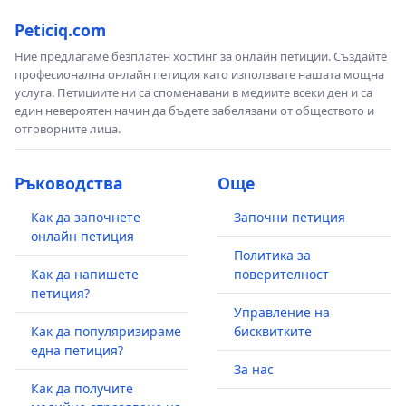
Peticiq.com
Ние предлагаме безплатен хостинг за онлайн петиции. Създайте
професионална онлайн петиция като използвате нашата мощна
услуга. Петициите ни са споменавани в медиите всеки ден и са
един невероятен начин да бъдете забелязани от обществото и
отговорните лица.
Ръководства
Още
Как да започнете
Започни петиция
онлайн петиция
Политика за
Как да напишете
поверителност
петиция?
Управление на
Как да популяризираме
бисквитките
една петиция?
За нас
Как да получите