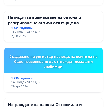
Петиция за премахване на бетона и
разкриване на античното сърце на
Могиланската могила във Враца
1 534 подписи
159 Подписи / 7 дни
2 Jun 2026
Създаване на регистър на лица, на които да не
бъде позволявано да отглеждат домашни
любимци
1 736 подписи
145 Подписи / 7 дни
29 Apr 2026
Изграждане на парк за Остромила и