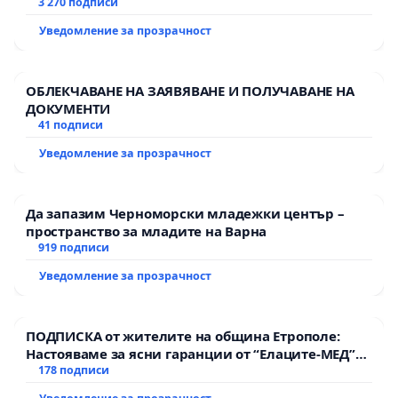
3 270 подписи
Уведомление за прозрачност
ОБЛЕКЧАВАНЕ НА ЗАЯВЯВАНЕ И ПОЛУЧАВАНЕ НА
ДОКУМЕНТИ
41 подписи
Уведомление за прозрачност
Да запазим Черноморски младежки център –
пространство за младите на Варна
919 подписи
Уведомление за прозрачност
ПОДПИСКА от жителите на община Етрополе:
Настояваме за ясни гаранции от “Елаците-МЕД”
АД и от държавата, че ще се изпълнят всички
178 подписи
екологични норми!