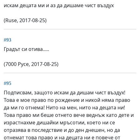
искам децата ми и аз да дишаме чист въздух
(Ruse, 2017-08-25)
#93
Градът си отива.....
(7000 Русе, 2017-08-25)
#95
Подписвам, защото искам да дишам чист въздух!
Това е мое право по рождение и никой няма право
да ми го отнема! Нито на мен, нито на децата ни!
Това право ми беше отнето вече веднъж като дете и
израстнахме дишайки мръсотии, което ни се
отразява в последствие и до ден днешен, но да
отнемат това право и на децата ни е повече от