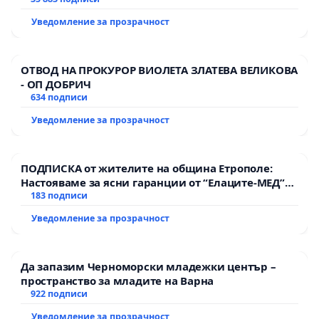
тъмното
Уведомление за прозрачност
ОТВОД НА ПРОКУРОР ВИОЛЕТА ЗЛАТЕВА ВЕЛИКОВА
- ОП ДОБРИЧ
634 подписи
Уведомление за прозрачност
ПОДПИСКА от жителите на община Етрополе:
Настояваме за ясни гаранции от “Елаците-МЕД”
АД и от държавата, че ще се изпълнят всички
183 подписи
екологични норми!
Уведомление за прозрачност
Да запазим Черноморски младежки център –
пространство за младите на Варна
922 подписи
Уведомление за прозрачност