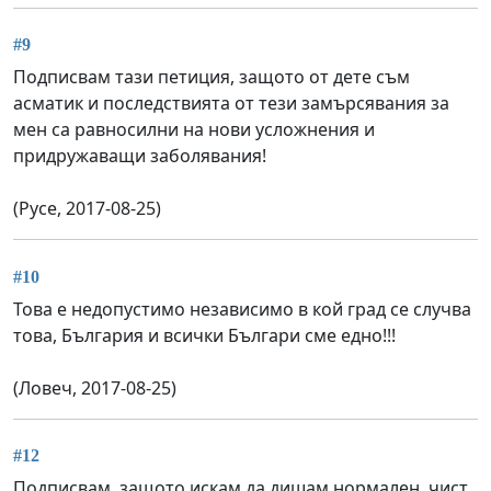
#9
Подписвам тази петиция, защото от дете съм
асматик и последствията от тези замърсявания за
мен са равносилни на нови усложнения и
придружаващи заболявания!
(Русе, 2017-08-25)
#10
Това е недопустимо независимо в кой град се случва
това, България и всички Българи сме едно!!!
(Ловеч, 2017-08-25)
#12
Подписвам, защото искам да дишам нормален, чист