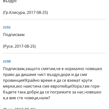
въздух!
(Гр.Клисура, 2017-08-25)
#191
Подписвам
(Русе, 2017-08-25)
#199
Подписвам,защото смятам,че е нормално човешко
право да дишаме чист въздух,дори и да сме
провинция!Крайно време е да се вземат крути
мерки,ако наистина сме европейци!Хора,там горе-
бъдете така добри да се погрижите за нас,човешко
е,а вие сте човеци,нали?