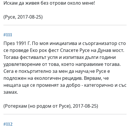
Искам да живея без отрови около мене!
(Русе, 2017-08-25)
#111
През 1991 Г. По моя инициатива и съорганизатор сто
се проведе Еко рок фест Спасете Русе на Дунав мост.
Тогава фестивалът успя и изпитвах дълги години
удовлетворение от това, което направихме тогава.
Сега е покъртително за мен да науча,че Русе е
подложен на екологичен рецидив. Вярвам, че
нещата ще се променят за добро - категорично и със
замах.
(Ротерхам (но родом от Русе), 2017-08-25)
#112