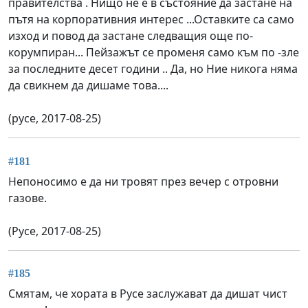
правителства . Нищо не е в състояние да застане на
пътя на корпоративния интерес ...Оставките са само
изход и повод да застане следващия още по-
корумпиран... Пейзажът се променя само към по -зле
за последните десет години .. Да, но Ние никога няма
да свикнем да дишаме това....
(русе, 2017-08-25)
#181
Непоносимо е да ни тровят през вечер с отровни
газове.
(Русе, 2017-08-25)
#185
Смятам, че хората в Русе заслужават да дишат чист