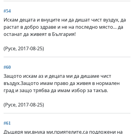
#54
Искам децата и внуците ни да дишат чист вуздух, да
растат в добро здраве и не на последно място... да
останат да живеят в България!
(Русе, 2017-08-25)
#60
Защото искам аз и децата ми да дишаме чист
въздух.Защото имам право да живея в нормален
град и защо трябва да имам избор за такъв.
(Русе, 2017-08-25)
#61
Дъщеря ми,внука ми,приятелите,са подложени на