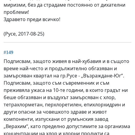
миризми, без да страдаме постоянно от дихателни
проблеми!
Здравето преди всичко!
(Русе, 2017-08-25)
#149
Подписвам, защото живея в най-хубавия и в същото
време най-често и продължително обгазяван и
замърсяван квартал на гр.Русе - „Възраждане-Юг”.
Подписвам, защото съм съвременник и съм
преживяла ужаса на 10-те години, в които градът ни
беше обгазяван и въздухът замърсяван с хлор,
тетрахлорметан, перхлоретилен, епихлорхидрин и
други опасни за човешкото здраве и живот
компоненти, изпускани от румънския завод
„Верахим“, като пределно допустимите за организма
концентрации на хлор и хлорни продукти са