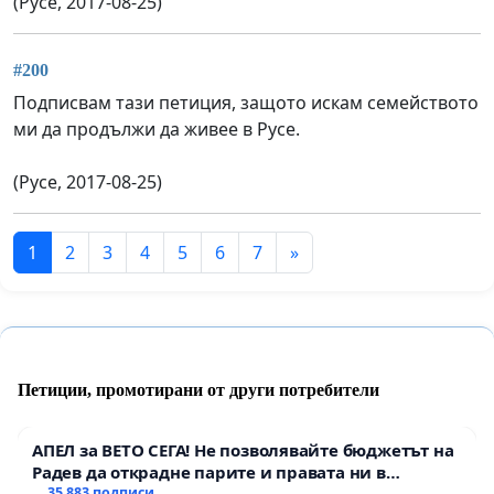
(Русе, 2017-08-25)
#200
Подписвам тази петиция, защото искам семейството
ми да продължи да живее в Русе.
(Русе, 2017-08-25)
1
2
3
4
5
6
7
»
Петиции, промотирани от други потребители
АПЕЛ за ВЕТО СЕГА! Не позволявайте бюджетът на
Радев да открадне парите и правата ни в
35 883 подписи