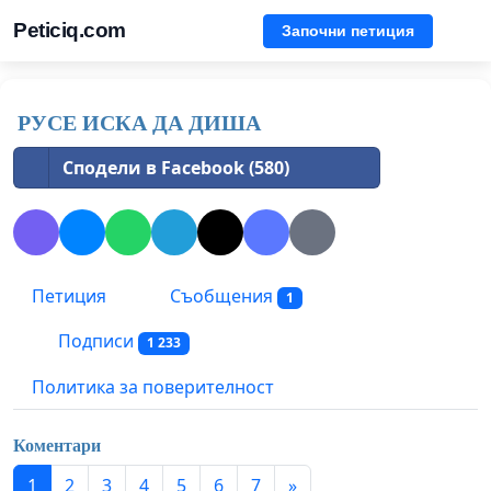
Peticiq.com
Започни петиция
РУСЕ ИСКА ДА ДИША
Сподели в Facebook (580)
Петиция
Съобщения
1
Подписи
1 233
Политика за поверителност
Коментари
1
2
3
4
5
6
7
»