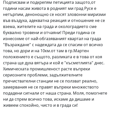
Подписвам и подкрепям петицията защото,от
години насам живота в родният ми град Русе е
нетърпим, денонощно се носят зловонни миризми
във въздуха, адекватна реакция и отношение не се
взема, жителите на града и околоградието сме
буквално тровени и отчаяни! Преди година се
изнесохме от най-обгазяваният квартал на града
"Възраждане" с надеждата да се спасим от всичко
това, но дори и на 10км.от там в гр.Мартен
положението е същото, разликата е в това от коя
страна ще духа вятъра и кой е "късметлията" днес.
Химическата промишленост расте въпреки
сериозните проблеми, задължителните
пречиствателни станции не се ползват реално,
замервания не се правят въпреки множеството
подадени сигнали от наша страна. Моля, помогнете
ни да спрем всичко това, искаме да дишаме и
живеем спокойно, чисто и в града си!