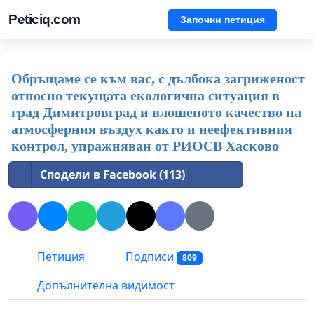
Peticiq.com
Започни петиция
Обръщаме се към вас, с дълбока загриженост
относно текущата екологична ситуация в
град Димитровград и влошеното качество на
атмосферния въздух както и неефективния
контрол, упражняван от РИОСВ Хасково
Сподели в Facebook (113)
Петиция
Подписи
809
Допълнителна видимост