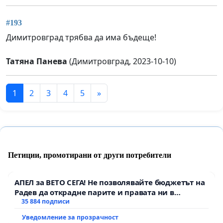
#193
Димитровград трябва да има бъдеще!
Татяна Панева
(Димитровград, 2023-10-10)
1
2
3
4
5
»
Петиции, промотирани от други потребители
АПЕЛ за ВЕТО СЕГА! Не позволявайте бюджетът на
Радев да открадне парите и правата ни в
тъмното
35 884 подписи
Уведомление за прозрачност