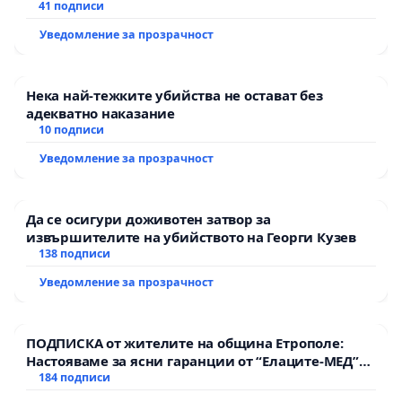
41 подписи
Уведомление за прозрачност
Нека най-тежките убийства не остават без
адекватно наказание
10 подписи
Уведомление за прозрачност
Да се осигури доживотен затвор за
извършителите на убийството на Георги Кузев
138 подписи
Уведомление за прозрачност
ПОДПИСКА от жителите на община Етрополе:
Настояваме за ясни гаранции от “Елаците-МЕД”
АД и от държавата, че ще се изпълнят всички
184 подписи
екологични норми!