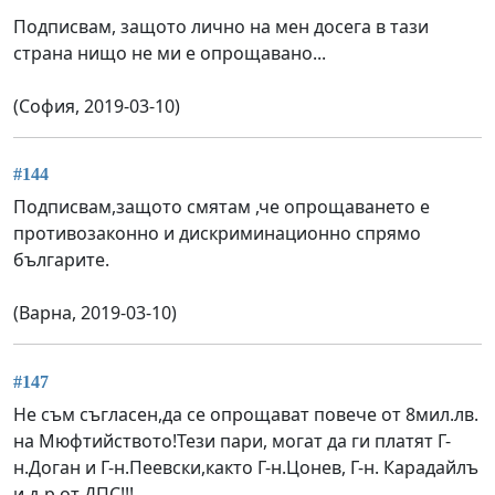
Подписвам, защото лично на мен досега в тази
страна нищо не ми е опрощавано...
(София, 2019-03-10)
#144
Подписвам,защото смятам ,че опрощаването е
противозаконно и дискриминационно спрямо
българите.
(Варна, 2019-03-10)
#147
Не съм съгласен,да се опрощават повече от 8мил.лв.
на Мюфтийството!Тези пари, могат да ги платят Г-
н.Доган и Г-н.Пеевски,както Г-н.Цонев, Г-н. Карадайлъ
и д-р.от ДПС!!!