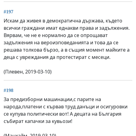
#197
Искам да живея в демократична държава, където
всички граждани имат еднакви права и задължения.
Вярвам, че не е нормално да се опрощават
задължения на вероизповеданията и това да се
решава толкова бързо, а в същия момент майките а
деца с увреждания да протестират с месеци.
(Плевен, 2019-03-10)
#198
За предизборни машинации,с парите на
народа,платени с кървав труд данъци и осигуровки
се купува политически вот! А децата на България
събират капачки за кувьози!
(Манхайм, 2019-03-10)