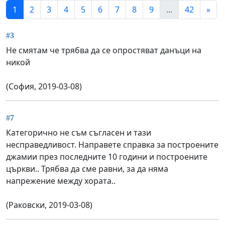
1
2
3
4
5
6
7
8
9
...
42
»
#3
Не смятам че трябва да се опростяват данъци на
никой
(София, 2019-03-08)
#7
Категорично не съм съгласен и тази
несправедливост. Направете справка за построените
джамии през последните 10 години и построените
църкви.. Трябва да сме равни, за да няма
напрежение между хората..
(Раковски, 2019-03-08)