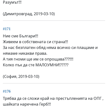
Разумът!!!
(Димитровград, 2019-03-10)
#171
Ние сме Българи!!!
Живеем в собствената си страна!!!
За нас безплатен обяд няма всичко си плащаме и
нямаме никакви права.
А тия гноми ще им се опрощава???!!!!
Колко пък да сте МАЛОУМНИ!?????
(София, 2019-03-10)
#176
Трябва да се сложи край на престъпленията на ОПГ ,
шайката наречена Герб!!!