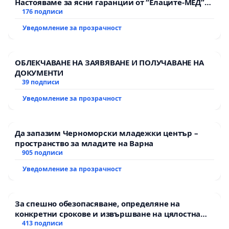
Настояваме за ясни гаранции от “Елаците-МЕД”
АД и от държавата, че ще се изпълнят всички
176 подписи
екологични норми!
Уведомление за прозрачност
ОБЛЕКЧАВАНЕ НА ЗАЯВЯВАНЕ И ПОЛУЧАВАНЕ НА
ДОКУМЕНТИ
39 подписи
Уведомление за прозрачност
Да запазим Черноморски младежки център –
пространство за младите на Варна
905 подписи
Уведомление за прозрачност
За спешно обезопасяване, определяне на
конкретни срокове и извършване на цялостна
рехабилитация на републиканския път между
413 подписи