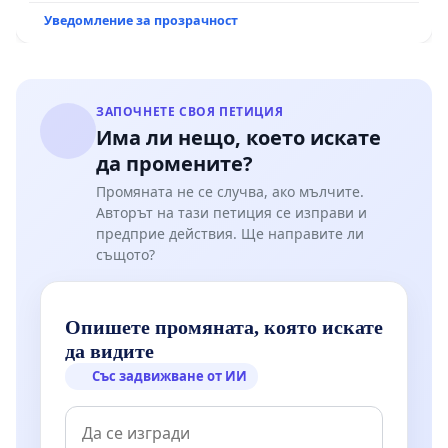
пътен възел АМ „Тракия“ - гр. Ихтиман - с.
Уведомление за прозрачност
Мирово - к.к. Момин проход
ЗАПОЧНЕТЕ СВОЯ ПЕТИЦИЯ
Има ли нещо, което искате
да промените?
Промяната не се случва, ако мълчите.
Авторът на тази петиция се изправи и
предприе действия. Ще направите ли
същото?
Опишете промяната, която искате
да видите
Със задвижване от ИИ