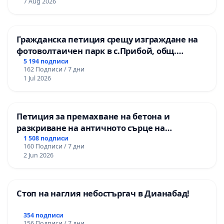
7 Aug 2026
Гражданска петиция срещу изграждане на
фотоволтаичен парк в с.Прибой, общ.
Радомир
5 194 подписи
162 Подписи / 7 дни
1 Jul 2026
Петиция за премахване на бетона и
разкриване на античното сърце на
Могиланската могила във Враца
1 508 подписи
160 Подписи / 7 дни
2 Jun 2026
Стоп на наглия небостъргач в Дианабад!
354 подписи
156 Подписи / 7 дни