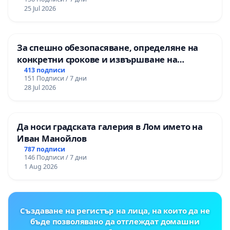
25 Jul 2026
За спешно обезопасяване, определяне на
конкретни срокове и извършване на
цялостна рехабилитация на
413 подписи
151 Подписи / 7 дни
републиканския път между пътен възел АМ
28 Jul 2026
„Тракия“ - гр. Ихтиман - с. Мирово - к.к.
Момин проход
Да носи градската галерия в Лом името на
Иван Манойлов
787 подписи
146 Подписи / 7 дни
1 Aug 2026
Създаване на регистър на лица, на които да не
бъде позволявано да отглеждат домашни