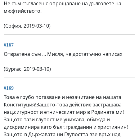
Не съм съгласен с опрощаване на дълговете на
мюфтийството.
(София, 2019-03-10)
#167
Отвратена съм ... Мисля, че достатъчно написах
(Бургас, 2019-03-10)
#169
Това е грубо погазване и незачитане на нашата
Конституция!Защото-това действие застрашава
нац.сигурност и етническият мир в Родината ми!
Защото тази глупост ме унижава, обижда и
дискриминира като бълг.гражданин и християнин!
Защото-в Държавата ни Глупостта взе връх над