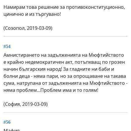
Намирам това решение за противоконституционно,
цинично и из търгувано!
(Созопол, 2019-03-09)
#54
Амнистирането на задълженията на Мюфтийството
е крайно недемократичен акт, потъпкващ по грозен
начин българския народ! За гладните ни баби и
болни деца - няма пари, но за опрощаване на такава
сума, натрупана от задълженията на Мюфтийството -
няма проблем...Проблем има и то голям!
(София, 2019-03-09)
#56
Мафия