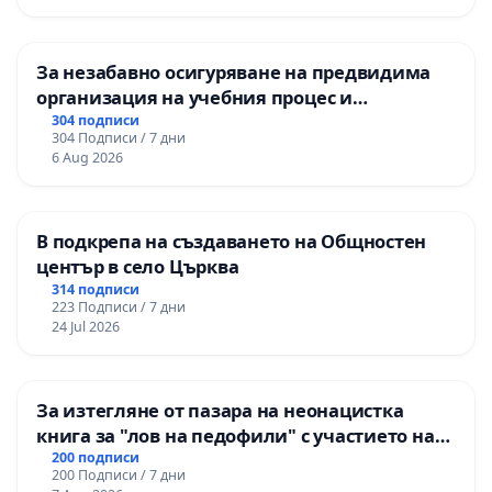
ОСВОБОДИТЕЛИТЕ“ (БУНАРДЖИК)
За незабавно осигуряване на предвидима
организация на учебния процес и
гарантиране на правото на равнопоставено
304 подписи
304 Подписи / 7 дни
и качествено образование на учениците от
6 Aug 2026
ОУ „Княз Александър I“ и Хуманитарна
гимназия „
В подкрепа на създаването на Общностен
център в село Църква
314 подписи
223 Подписи / 7 дни
24 Jul 2026
За изтегляне от пазара на неонацистка
книга за "лов на педофили" с участието на
деца
200 подписи
200 Подписи / 7 дни