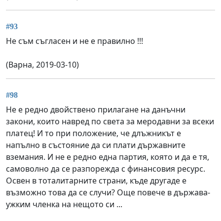
#93
Не съм съгласен и не е правилно !!!
(Варна, 2019-03-10)
#98
Не е редно двойствено прилагане на данъчни
закони, които навред по света за меродавни за всеки
платец! И то при положение, че длъжникът е
напълно в състояние да си плати държавните
вземания. И не е редно една партия, която и да е тя,
самоволно да се разпорежда с финансовия ресурс.
Освен в тоталитарните страни, къде другаде е
възможно това да се случи? Още повече в държава-
ужким членка на нещото си ...