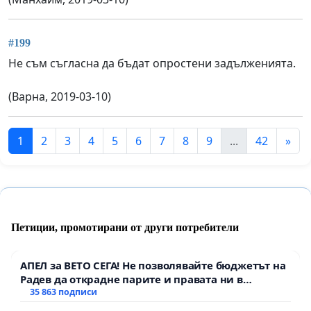
#199
Не съм съгласна да бъдат опростени задълженията.
(Варна, 2019-03-10)
1
2
3
4
5
6
7
8
9
...
42
»
Петиции, промотирани от други потребители
АПЕЛ за ВЕТО СЕГА! Не позволявайте бюджетът на
Радев да открадне парите и правата ни в
тъмното
35 863 подписи