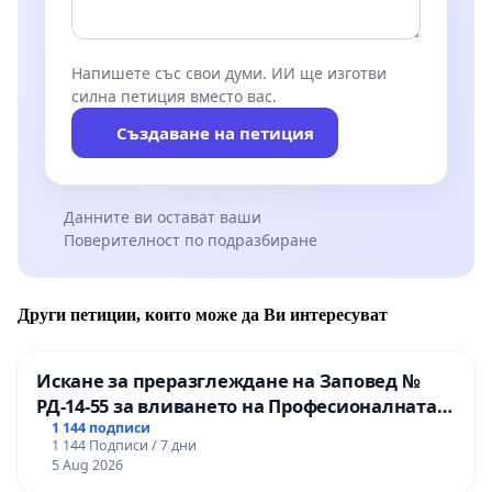
Напишете със свои думи. ИИ ще изготви
силна петиция вместо вас.
Създаване на петиция
Данните ви остават ваши
Поверителност по подразбиране
Други петиции, които може да Ви интересуват
Искане за преразглеждане на Заповед №
РД-14-55 за вливането на Професионалната
гимназия по промишлени технологии в
1 144 подписи
1 144 Подписи / 7 дни
Професионалната гимназия по икономика и
5 Aug 2026
мениджмънт – гр. Пазарджик