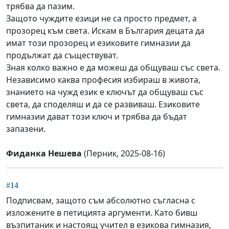
трябва да пазим.
Защото чуждите езици не са просто предмет, а
прозорец към света. Искам в България децата да
имат този прозорец и езиковите гимназии да
продължат да съществуват.
Зная колко важно е да можеш да общуваш със света.
Независимо каква професия избираш в живота,
знанието на чужд език е ключът да общуваш със
света, да споделяш и да се развиваш. Езиковите
гимназии дават този ключ и трябва да бъдат
запазени.
Фиданка Нешева
(Перник, 2025-08-16)
#14
Подписвам, защото съм абсолютно съгласна с
изложените в петицията аргументи. Като бивш
възпитаник и настоящ учител в езикова гимназия,