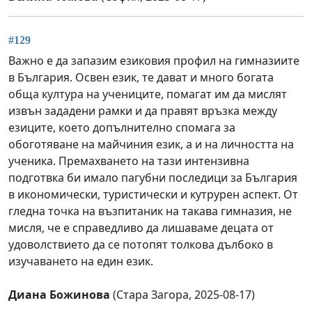
#129
Важно е да запазим езиковия профил на гимназиите
в България. Освен език, те дават и много богата
обща култура на учениците, помагат им да мислят
извън зададени рамки и да правят връзка между
езиците, което допълнително спомага за
обоготяване на майчиния език, а и на личността на
ученика. Премахването на тази интензивна
подготвка би имало пагубни последици за България
в икономически, туристически и кутрурен аспект. От
гледна точка на възпитаник на такава гимназия, не
мисля, че е справедливо да лишаваме децата от
удоволствието да се потопят толкова дълбоко в
изучаването на един език.
Диана Божинова
(Стара Загора, 2025-08-17)