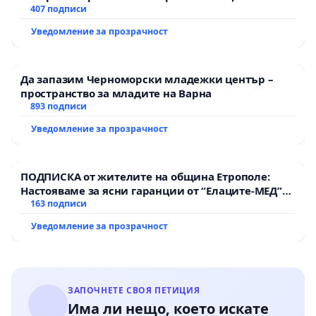
рехабилитация на републиканския път между
407 подписи
пътен възел АМ „Тракия“ - гр. Ихтиман - с.
Уведомление за прозрачност
Мирово - к.к. Момин проход
Да запазим Черноморски младежки център –
пространство за младите на Варна
893 подписи
Уведомление за прозрачност
ПОДПИСКА от жителите на община Етрополе:
Настояваме за ясни гаранции от “Елаците-МЕД”
АД и от държавата, че ще се изпълнят всички
163 подписи
екологични норми!
Уведомление за прозрачност
ЗАПОЧНЕТЕ СВОЯ ПЕТИЦИЯ
Има ли нещо, което искате