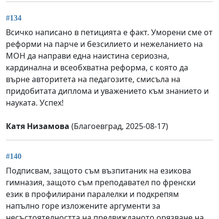
#134
Всичко написано в петицията е факт. Уморени сме от
реформи на парче и безсилието и нежеланието на
МОН да направи една наистина сериозна,
кардинална и всеобхватна реформа, с която да
върне авторитета на педагозите, смисъла на
придобитата диплома и уважението към знанието и
науката. Успех!
Катя Низамова
(Благоевград, 2025-08-17)
#140
Подписвам, защото съм възпитаник на езикова
гимназия, защото съм преподавател по френски
език в профилирани паралелки и подкрепям
напълно горе изложените аргументи за
несъстоятелността на предвижданото орязване на