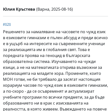
Юлия Кръстева
(Варна, 2025-08-16)
#121
Решението за намаляване на часовете по чужд език
в езиковите гимназии е пълен абсурд и преди всичко
е в ущърб на интересите на съвременните ученици
за реализацията им в глобалния свят. Това е
поредната проява на геноцид в българската
образователна система. Изучаването на чужди
езици, а не на математиката открива възможни за
реализацията на младите хора. Промените, които
МОН готви, не би трябвало да засягат настоящия
хорариум часове по чужд език в езиковите гимназии,
а по-скоро - да се осъвременят и актуализират
учебните програми по всички предмети, за да бъде
образованието ни в крак с изискванията на
реалността, в която живеем. Въвеждането на повече