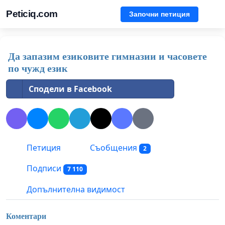
Peticiq.com
Започни петиция
Да запазим езиковите гимназии и часовете
по чужд език
Сподели в Facebook
Петиция
Съобщения
2
Подписи
7 110
Допълнителна видимост
Коментари