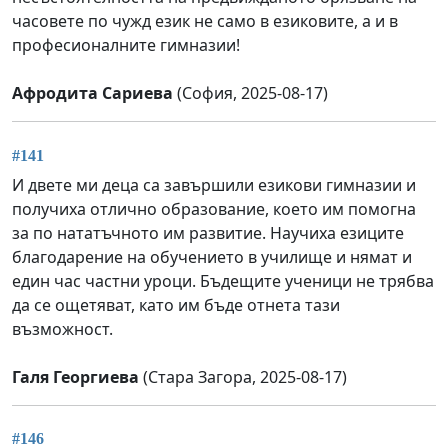
часовете по чужд език не само в езиковите, а и в
професионалните гимназии!
Афродита Сариева
(София, 2025-08-17)
#141
И двете ми деца са завършили езикови гимназии и
получиха отлично образование, което им помогна
за по нататъчното им развитие. Научиха езиците
благодарение на обучението в училище и нямат и
един час частни уроци. Бъдещите ученици не трябва
да се ощетяват, като им бъде отнета тази
възможност.
Галя Георгиева
(Стара Загора, 2025-08-17)
#146