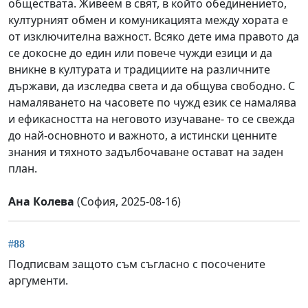
обществата. Живеем в свят, в който обединението,
културният обмен и комуникацията между хората е
от изключителна важност. Всяко дете има правото да
се докосне до един или повече чужди езици и да
вникне в културата и традициите на различните
държави, да изследва света и да общува свободно. С
намаляването на часовете по чужд език се намалява
и ефикасността на неговото изучаване- то се свежда
до най-основното и важното, а истински ценните
знания и тяхното задълбочаване остават на заден
план.
Ана Колева
(София, 2025-08-16)
#88
Подписвам защото съм съгласно с посочените
аргументи.