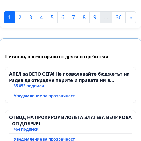
1
2
3
4
5
6
7
8
9
...
36
»
Петиции, промотирани от други потребители
АПЕЛ за ВЕТО СЕГА! Не позволявайте бюджетът на
Радев да открадне парите и правата ни в
тъмното
35 853 подписи
Уведомление за прозрачност
ОТВОД НА ПРОКУРОР ВИОЛЕТА ЗЛАТЕВА ВЕЛИКОВА
- ОП ДОБРИЧ
464 подписи
Уведомление за прозрачност