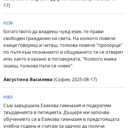
17)
#158
Богатството да владееш чужд език, те прави
свободен гражданин на света. На колкото повече
езици говориш и четеш, толкова повече "прозорци"
по пътя към познанието и общуването ти се отварят
или, както е казано в поговорката, "Колкото езика
знаеш, толкова пъти си човек".
Августина Василева
(София, 2025-08-17)
#163
Съм завършила Езикова гимназия и подкрепям
твърденията в петицията. Дъщеря ми започва
обучението си в Езикова гимназия в предстоящата
учебна година и считам за удачно да получи