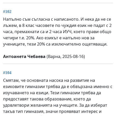
#102
Напълно съм съгласна с написаното. И нека да не се
лъжем, в 8 клас часовете по чуждия език не падат с 2
часа, премахнати са и 2 часа ИУЧ, което прави общо
четири т.е. 20%. Ако езикът е напълно нов за
учениците, тези 20% са изключително ощетяващи.
Антоанета Чебаева
(Варна, 2025-08-16)
#104
Смятам, че основната насока на развитие на
езиковите гимназии трябва да е обвързана именно с
изучаването на езици. Тези гимназии трябва да
предоставят такова образование, което да
удовлетвори желанията на учещите. За да изберат
такъв тип гимназия, значи проявяват интерес и