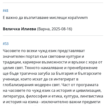
#41
Е важно да възпитаваме мислещи хора!vvwm
Величка Илиева
(Варна, 2025-08-16)
#53
Часовете по всеки чужд език представляват
значителен портал към световни култури и
традиции, кариерни възможности и връзки с хора от
целия свят. Тяхното намаляване и пренебрежение
ще бъде трагична загуба за България и българските
ученици, които искат да се интегрират в
глобализирания модерен свят. Част от програмата
на часовете по чужд език са история и цивилизация,
литература, философия и етика, култура, лингвистика
и история на езика - изключително важни предмети