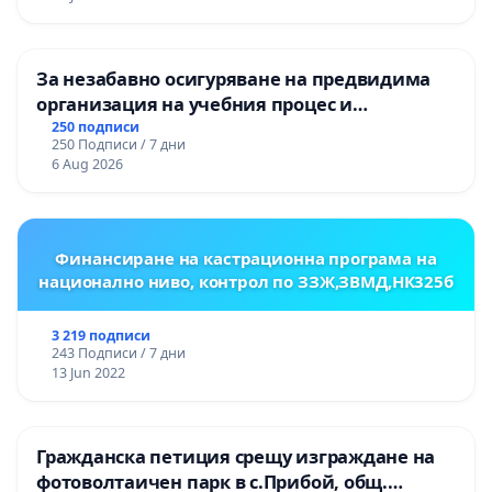
ОСВОБОДИТЕЛИТЕ“ (БУНАРДЖИК)
За незабавно осигуряване на предвидима
организация на учебния процес и
гарантиране на правото на равнопоставено
250 подписи
250 Подписи / 7 дни
и качествено образование на учениците от
6 Aug 2026
ОУ „Княз Александър I“ и Хуманитарна
гимназия „
Финансиране на кастрационна програма на
национално ниво, контрол по ЗЗЖ,ЗВМД,НК325б
3 219 подписи
243 Подписи / 7 дни
13 Jun 2022
Гражданска петиция срещу изграждане на
фотоволтаичен парк в с.Прибой, общ.