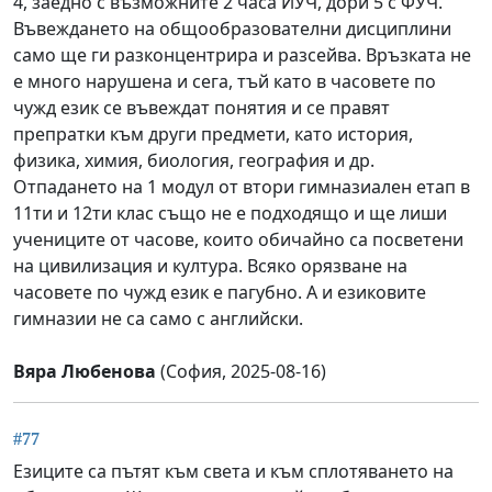
4, заедно с възможните 2 часа ИУЧ, дори 5 с ФУЧ.
Въвеждането на общообразователни дисциплини
само ще ги разконцентрира и разсейва. Връзката не
е много нарушена и сега, тъй като в часовете по
чужд език се въвеждат понятия и се правят
препратки към други предмети, като история,
физика, химия, биология, география и др.
Отпадането на 1 модул от втори гимназиален етап в
11ти и 12ти клас също не е подходящо и ще лиши
учениците от часове, които обичайно са посветени
на цивилизация и култура. Всяко орязване на
часовете по чужд език е пагубно. А и езиковите
гимназии не са само с английски.
Вяра Любенова
(София, 2025-08-16)
#77
Езиците са пътят към света и към сплотяването на