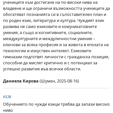
учениците към достигане на по-високи нива на
владеене и ще ограничи възможността учениците да
обогатяват познанията си в съпоставителен план и
по роден език, литература и култура. Чуждият език
развива не само езиковите и комуникатовните
умения, а също и когнитивните, социалните,
междукултурните и междуличностни умения –
ключови за всяка професия и за живота в епохата на
технологии и изкуствен интелект. Езиковите
гимназии подготвят личности с гражданска позиция,
способни да мислят критично и с потенциал за
успешно развитие във всички области.
Даниела Кирова
(Шумен, 2025-08-16)
#120
Обучението по чужди езици трябва да запази високо
ниво