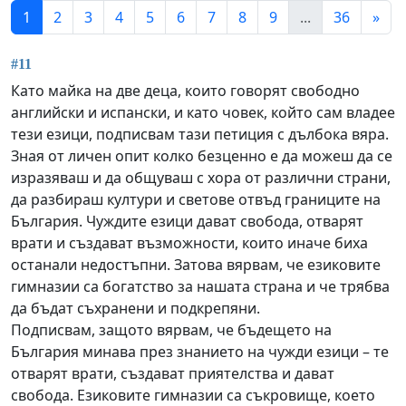
1
2
3
4
5
6
7
8
9
...
36
»
#11
Като майка на две деца, които говорят свободно
английски и испански, и като човек, който сам владее
тези езици, подписвам тази петиция с дълбока вяра.
Зная от личен опит колко безценно е да можеш да се
изразяваш и да общуваш с хора от различни страни,
да разбираш култури и светове отвъд границите на
България. Чуждите езици дават свобода, отварят
врати и създават възможности, които иначе биха
останали недостъпни. Затова вярвам, че езиковите
гимназии са богатство за нашата страна и че трябва
да бъдат съхранени и подкрепяни.
Подписвам, защото вярвам, че бъдещето на
България минава през знанието на чужди езици – те
отварят врати, създават приятелства и дават
свобода. Езиковите гимназии са съкровище, което