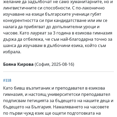
желание да задълбочат не само хуманитарните, но и
лингвистичните си способности. С по-лаконично
изучаване на езици българските ученици губят
конкурентността си при кандидатстване или им се
налага да прибягват до допълнителни уроци и
часове. Като лауреат за 3 година в езикова гимназия
държа да отбележа, че съм най-благодарна точно за
шанса да изучавам в дълбочини езика, който съм
избрала.
Бояна Кирова
(София, 2025-08-16)
#118
Като бивш възпитаник и преподавател в езикова
гимназия, и настоящ университетски преподавател
подписвам петицията за бъдещето на нашите деца и
бъдещето на България. Намаляването на часовете
по първи чужд език ще ощети подготовката на