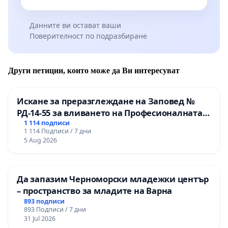
Данните ви остават ваши
Поверителност по подразбиране
Други петиции, които може да Ви интересуват
Искане за преразглеждане на Заповед №
РД-14-55 за вливането на Професионалната
гимназия по промишлени технологии в
1 114 подписи
1 114 Подписи / 7 дни
Професионалната гимназия по икономика и
5 Aug 2026
мениджмънт – гр. Пазарджик
Да запазим Черноморски младежки център
– пространство за младите на Варна
893 подписи
893 Подписи / 7 дни
31 Jul 2026