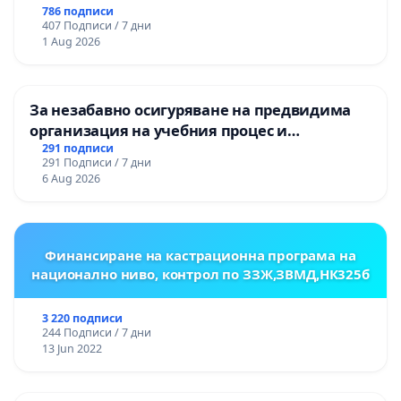
786 подписи
407 Подписи / 7 дни
1 Aug 2026
За незабавно осигуряване на предвидима
организация на учебния процес и
гарантиране на правото на равнопоставено
291 подписи
291 Подписи / 7 дни
и качествено образование на учениците от
6 Aug 2026
ОУ „Княз Александър I“ и Хуманитарна
гимназия „
Финансиране на кастрационна програма на
национално ниво, контрол по ЗЗЖ,ЗВМД,НК325б
3 220 подписи
244 Подписи / 7 дни
13 Jun 2022