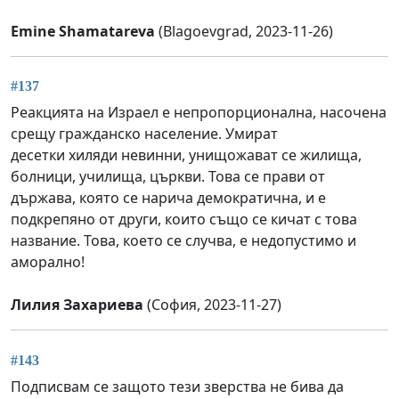
Emine Shamatareva
(Blagoevgrad, 2023-11-26)
#137
Реакцията на Израел е непропорционална, насочена
срещу гражданско население. Умират
десетки хиляди невинни, унищожават се жилища,
болници, училища, църкви. Това се прави от
държава, която се нарича демократична, и е
подкрепяно от други, които също се кичат с това
название. Това, което се случва, е недопустимо и
аморално!
Лилия Захариева
(София, 2023-11-27)
#143
Подписвам се защото тези зверства не бива да