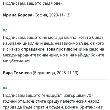
Подписвам, защото съм човек.
Ирина Борова
(София, 2023-11-13)
#2
Подписвам, защото не мога да мълча, когато биват
избивани цивилни и деца, независимо къде, от кого
и с какво оправдание. Това противоречи не само на
международните конвенции, но и на най-дълбоките
ми убеждения.
Вяра Тимчева
(Берковица, 2023-11-13)
#4
Подписвам защото геноцидът, извършван 70+
години от ционистите срещу палестинския народ
трябва да бъде спрат и осъден. Всички британски и