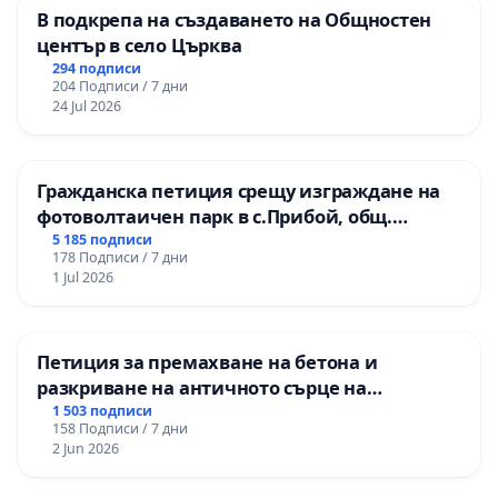
В подкрепа на създаването на Общностен
център в село Църква
294 подписи
204 Подписи / 7 дни
24 Jul 2026
Гражданска петиция срещу изграждане на
фотоволтаичен парк в с.Прибой, общ.
Радомир
5 185 подписи
178 Подписи / 7 дни
1 Jul 2026
Петиция за премахване на бетона и
разкриване на античното сърце на
Могиланската могила във Враца
1 503 подписи
158 Подписи / 7 дни
2 Jun 2026