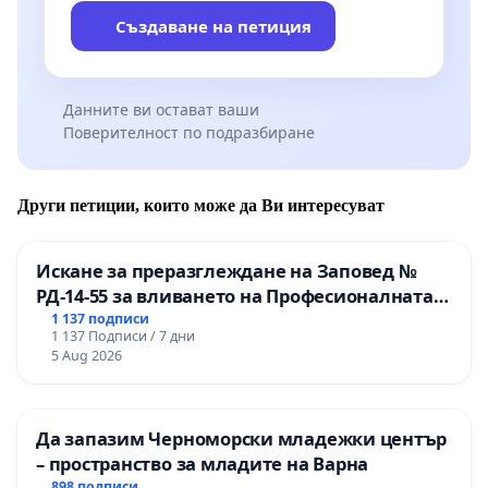
Създаване на петиция
Данните ви остават ваши
Поверителност по подразбиране
Други петиции, които може да Ви интересуват
Искане за преразглеждане на Заповед №
РД-14-55 за вливането на Професионалната
гимназия по промишлени технологии в
1 137 подписи
1 137 Подписи / 7 дни
Професионалната гимназия по икономика и
5 Aug 2026
мениджмънт – гр. Пазарджик
Да запазим Черноморски младежки център
– пространство за младите на Варна
898 подписи