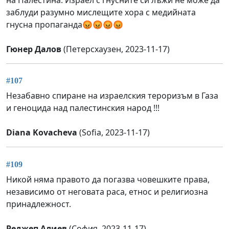
на Палестина. Израел с гнусните си лъжи не може да
заблуди разумно мислещите хора с медийната
гнусна пропаганда😡😡😡😡
Гюнер Далов
(Петерсхаузен, 2023-11-17)
#107
Незабавно спиране на израелския тероризъм в Газа
и геноцида над палестинския народ !!!
Diana Kovacheva
(Sofia, 2023-11-17)
#109
Никой няма правото да погазва човешките права,
независимо от неговата раса, етнос и религиозна
принадлежност.
Реджеп Алиев
(София, 2023-11-17)