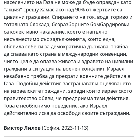
населението на Газа не може да бъде оправдан като
"акция" срещу Хамас ако над 90% от жертвите са
цивилни граждани. Спирането на ток, вода, гориво и
тоталната блокада, безразборните бомбардировки
са колективно наказание, което е напълно
несъвместимо със задълженията, които една,
обявила себе си за демократична държава, трябва
да спазва като страна в международни конвенции,
чиято цел е да опазва живота и здравето на цивилни
граждани в ситуация на военен конфликт. Израел
незабавно трябва да прекрати военните действия в
Газа. Подобни действия застрашават и оцеляването
на израелските граждани, заради които израелското
правителство обяви, че предприема тези действия.
Това е необяснимо поведение, ако Израел
действително иска да освободи своите съграждани.
Виктор Лилов
(София, 2023-11-13)