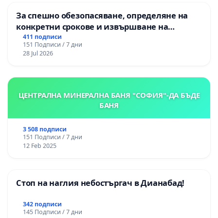
За спешно обезопасяване, определяне на
конкретни срокове и извършване на
цялостна рехабилитация на
411 подписи
151 Подписи / 7 дни
републиканския път между пътен възел АМ
28 Jul 2026
„Тракия“ - гр. Ихтиман - с. Мирово - к.к.
Момин проход
ЦЕНТРАЛНА МИНЕРАЛНА БАНЯ "СОФИЯ"-ДА БЪДЕ
БАНЯ
3 508 подписи
151 Подписи / 7 дни
12 Feb 2025
Стоп на наглия небостъргач в Дианабад!
342 подписи
145 Подписи / 7 дни