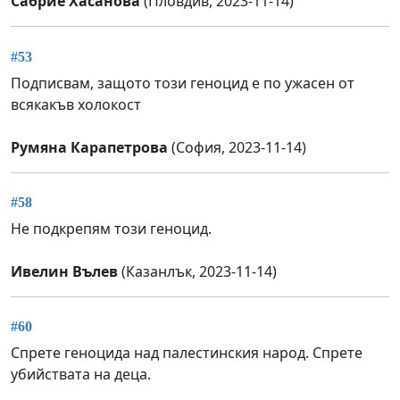
Сабрие Хасанова
(Пловдив, 2023-11-14)
#53
Подписвам, защото този геноцид е по ужасен от
всякакъв холокост
Румяна Карапетрова
(София, 2023-11-14)
#58
Не подкрепям този геноцид.
Ивелин Вълев
(Казанлък, 2023-11-14)
#60
Спрете геноцида над палестинския народ. Спрете
убийствата на деца.