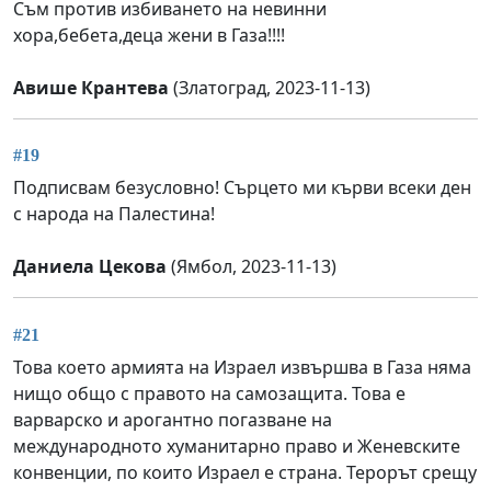
Съм против избиването на невинни
хора,бебета,деца жени в Газа!!!!
Авише Крантева
(Златоград, 2023-11-13)
#19
Подписвам безусловно! Сърцето ми кърви всеки ден
с народа на Палестина!
Даниела Цекова
(Ямбол, 2023-11-13)
#21
Това което армията на Израел извършва в Газа няма
нищо общо с правото на самозащита. Това е
варварско и арогантно погазване на
международното хуманитарно право и Женевските
конвенции, по които Израел е страна. Терорът срещу