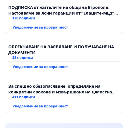
ПОДПИСКА от жителите на община Етрополе:
Настояваме за ясни гаранции от “Елаците-МЕД”
АД и от държавата, че ще се изпълнят всички
170 подписи
екологични норми!
Уведомление за прозрачност
ОБЛЕКЧАВАНЕ НА ЗАЯВЯВАНЕ И ПОЛУЧАВАНЕ НА
ДОКУМЕНТИ
38 подписи
Уведомление за прозрачност
За спешно обезопасяване, определяне на
конкретни срокове и извършване на цялостна
рехабилитация на републиканския път между
411 подписи
пътен възел АМ „Тракия“ - гр. Ихтиман - с.
Уведомление за прозрачност
Мирово - к.к. Момин проход