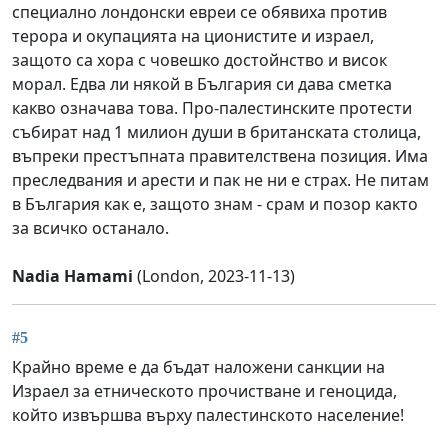
специално лондонски евреи се обявиха против
терора и окупацията на ционистите и израел,
защото са хора с човешко достойнство и висок
морал. Едва ли някой в България си дава сметка
какво означава това. Про-палестинските протести
събират над 1 милион души в британската столица,
въпреки престъпната правителствена позиция. Има
преследвания и арести и пак не ни е страх. Не питам
в България как е, защото знам - срам и позор както
за всичко останало.
Nadia Hamami
(London, 2023-11-13)
#5
Крайно време е да бъдат наложени санкции на
Израел за етническото прочистване и геноцида,
който извършва върху палестинското население!