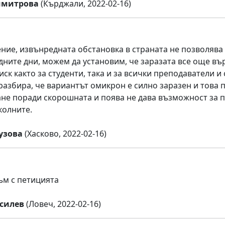
имитрова
(Кърджали, 2022-02-16)
ние, извънредната обстановка в страната не позволява
дните дни, можем да установим, че заразата все още въ
иск както за студенти, така и за всички преподаватели
 разбира, че вариантът омикрон е силно заразен и това 
не поради скорошната и поява не дава възможност за п
колните.
узова
(Хасково, 2022-02-16)
ъм с петицията
силев
(Ловеч, 2022-02-16)