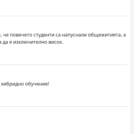
 че повечето студенти са напуснали общежитията, а
 да е изключително висок.
 хибридно обучение!