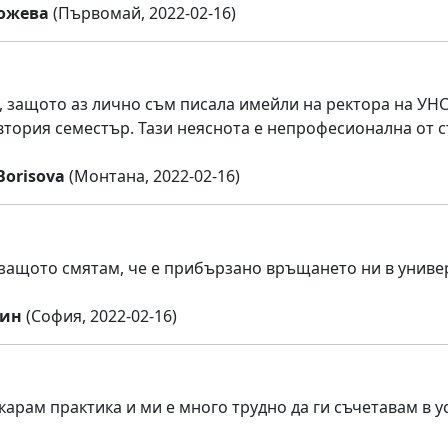
ожева
(Първомай, 2022-02-16)
 защото аз лично съм писала имейли на ректора на УНС
тория семестър. Тази неяснота е непрофесионална от с
Borisova
(Монтана, 2022-02-16)
защото смятам, че е прибързано връщането ни в униве
син
(София, 2022-02-16)
карам практика и ми е много трудно да ги съчетавам в 