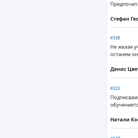
Предпочита
Стефан Ге
#118
Не желая у
останем он
Денис Цве
#121
Подписвам,
обучението
Натали Ко