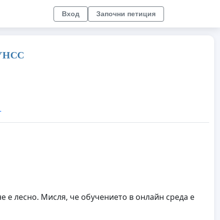
Вход
Започни петиция
 УНСС
т
не е лесно. Мисля, че обучението в онлайн среда е