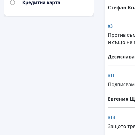
Кредитна карта
Стефан Ко
#3
Против съм
и също не 
Десислава
#11
Подписвам,
Евгения Щ
#14
Защото тря