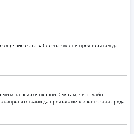
се още високата заболеваемост и предпочитам да
 ми и на всички околни. Смятам, че онлайн
 възпрепятствани да продължим в електронна среда.