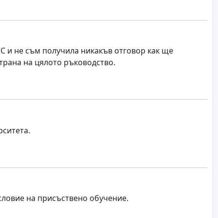
С и не съм получила никакъв отговор как ще
трана на цялото ръководство.
рситета.
условие на присъствено обучение.