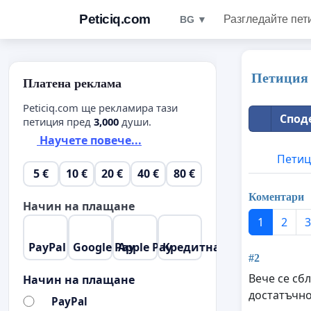
Peticiq.com
Разгледайте пет
BG ▼
Петиция 
Платена реклама
Peticiq.com ще рекламира тази
Споде
петиция пред
3,000
души.
Научете повече...
Петиц
5 €
10 €
20 €
40 €
80 €
Коментари
Начин на плащане
1
2
3
PayPal
Google Pay
Apple Pay
Кредитна карта
#2
Вече се сб
Начин на плащане
достатъчно
PayPal