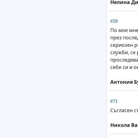
Нелина Д
#59
По мое мне
през после
сериозен р
служби, се
проследява
себе си и о
Антония Б
#71
Съгласен с
Никола Ва