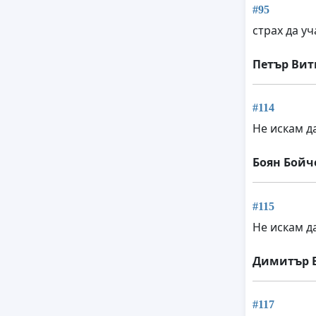
#95
страх да уч
Петър Вит
#114
Не искам д
Боян Бойч
#115
Не искам д
Димитър 
#117