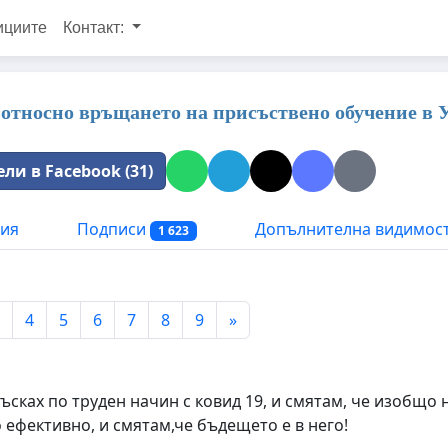
ициите
Контакт:
относно връщането на присъствено обучение в
ли в Facebook (31)
ия
Подписи
Допълнителна видимос
1 623
4
5
6
7
8
9
»
лъсках по труден начин с ковид 19, и смятам, че изобщо 
 ефективно, и смятам,че бъдещето е в него!