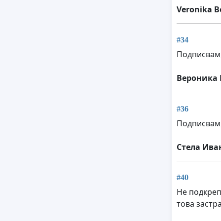
Veronika B
#34
Подписвам,
Вероника 
#36
Подписвам,
Стела Ива
#40
Не подкреп
това застр