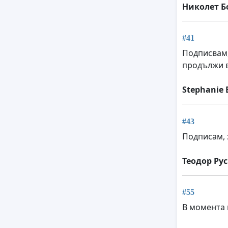
Николет Б
#41
Подписвам,
продължи в
Stephanie 
#43
Подписам, 
Теодор Ру
#55
В момента 