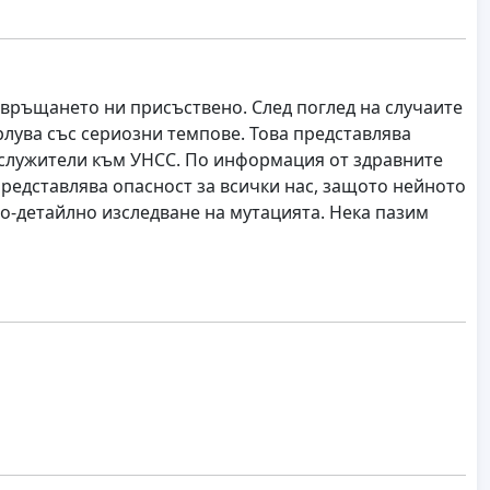
 връщането ни присъствено. След поглед на случаите
рлува със сериозни темпове. Това представлява
 и служители към УНСС. По информация от здравните
представлява опасност за всички нас, защото нейното
о-детайлно изследване на мутацията. Нека пазим