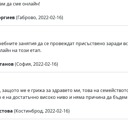
м да сме онлайн!
оргиев
(Габрово, 2022-02-16)
чебните занятия да се провеждат присъствено заради в
лайн на този етап.
танов
(София, 2022-02-16)
 защото ме е грижа за здравето ми, това на семейството
 е на достатъчно високо ниво и няма причина да бъдем
стова
(Костинброд, 2022-02-16)