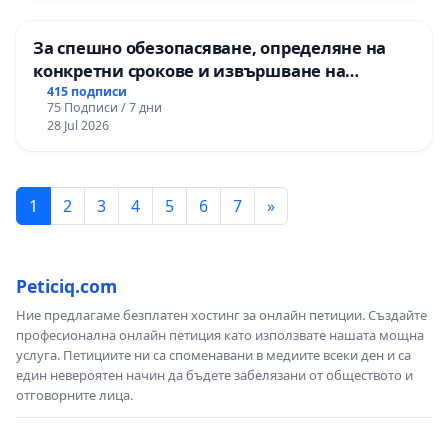
За спешно обезопасяване, определяне на
конкретни срокове и извършване на
цялостна рехабилитация на
415 подписи
75 Подписи / 7 дни
републиканския път между пътен възел АМ
28 Jul 2026
„Тракия“ - гр. Ихтиман - с. Мирово - к.к.
Момин проход
1
2
3
4
5
6
7
»
Peticiq.com
Ние предлагаме безплатен хостинг за онлайн петиции. Създайте
професионална онлайн петиция като използвате нашата мощна
услуга. Петициите ни са споменавани в медиите всеки ден и са
един невероятен начин да бъдете забелязани от обществото и
отговорните лица.