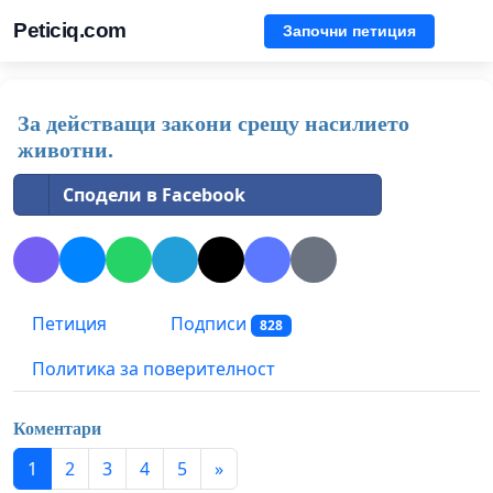
Peticiq.com
Започни петиция
За действащи закони срещу насилието
животни.
Сподели в Facebook
Петиция
Подписи
828
Политика за поверителност
Коментари
1
2
3
4
5
»