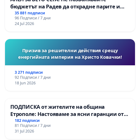
бюджетът на Радев да открадне парите и
правата ни в тъмното
35 881 подписи
96 Подписи / 7 дни
24 Jul 2026
Призив за решителни действия срещу
енергийната империя на Христо Ковачки!
3 271 подписи
92 Подписи / 7 дни
18 Jun 2026
ПОДПИСКА от жителите на община
Етрополе: Настояваме за ясни гаранции от
“Елаците-МЕД” АД и от държавата, че ще се
182 подписи
81 Подписи / 7 дни
изпълнят всички екологични норми!
31 Jul 2026