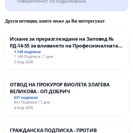
Поверителност по подразбиране
Други петиции, които може да Ви интересуват
Искане за преразглеждане на Заповед №
РД-14-55 за вливането на Професионалната
гимназия по промишлени технологии в
1 149 подписи
1 149 Подписи / 7 дни
Професионалната гимназия по икономика и
5 Aug 2026
мениджмънт – гр. Пазарджик
ОТВОД НА ПРОКУРОР ВИОЛЕТА ЗЛАТЕВА
ВЕЛИКОВА - ОП ДОБРИЧ
631 подписи
631 Подписи / 7 дни
6 Aug 2026
ГРАЖДАНСКА ПОДПИСКА - ПРОТИВ