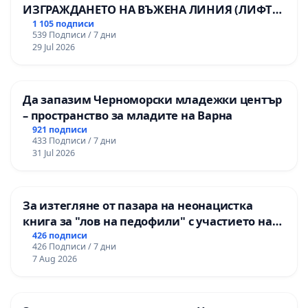
ИЗГРАЖДАНЕТО НА ВЪЖЕНА ЛИНИЯ (ЛИФТ)
НА ТЕРИТОРИЯТА НА ПРИРОДНА
1 105 подписи
539 Подписи / 7 дни
ЗАБЕЛЕЖИТЕЛНОСТ „ХЪЛМ НА
29 Jul 2026
ОСВОБОДИТЕЛИТЕ“ (БУНАРДЖИК)
Да запазим Черноморски младежки център
– пространство за младите на Варна
921 подписи
433 Подписи / 7 дни
31 Jul 2026
За изтегляне от пазара на неонацистка
книга за "лов на педофили" с участието на
деца
426 подписи
426 Подписи / 7 дни
7 Aug 2026