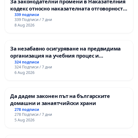
За законодателни промени в Наказателния
кодекс относно наказателната отговорност
на непълнолетните при особено тежки
339 подписи
339 Подписи / 7 дни
умишлени престъпления
8 Aug 2026
За незабавно осигуряване на предвидима
организация на учебния процес и
гарантиране на правото на равнопоставено
324 подписи
324 Подписи / 7 дни
и качествено образование на учениците от
6 Aug 2026
ОУ „Княз Александър I“ и Хуманитарна
гимназия „
Да дадем законен път на българските
домашни и занаятчийски храни
278 подписи
278 Подписи / 7 дни
5 Aug 2026