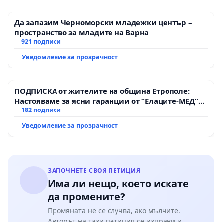
Да запазим Черноморски младежки център –
пространство за младите на Варна
921 подписи
Уведомление за прозрачност
ПОДПИСКА от жителите на община Етрополе:
Настояваме за ясни гаранции от “Елаците-МЕД”
АД и от държавата, че ще се изпълнят всички
182 подписи
екологични норми!
Уведомление за прозрачност
ЗАПОЧНЕТЕ СВОЯ ПЕТИЦИЯ
Има ли нещо, което искате
да промените?
Промяната не се случва, ако мълчите.
Авторът на тази петиция се изправи и