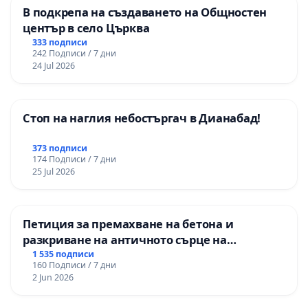
В подкрепа на създаването на Общностен
център в село Църква
333 подписи
242 Подписи / 7 дни
24 Jul 2026
Стоп на наглия небостъргач в Дианабад!
373 подписи
174 Подписи / 7 дни
25 Jul 2026
Петиция за премахване на бетона и
разкриване на античното сърце на
Могиланската могила във Враца
1 535 подписи
160 Подписи / 7 дни
2 Jun 2026