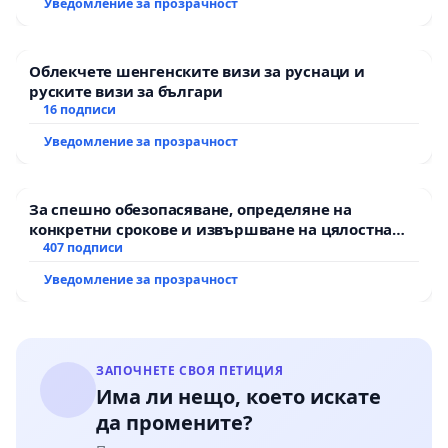
Уведомление за прозрачност
Облекчете шенгенските визи за руснаци и
руските визи за българи
16 подписи
Уведомление за прозрачност
За спешно обезопасяване, определяне на
конкретни срокове и извършване на цялостна
рехабилитация на републиканския път между
407 подписи
пътен възел АМ „Тракия“ - гр. Ихтиман - с.
Уведомление за прозрачност
Мирово - к.к. Момин проход
ЗАПОЧНЕТЕ СВОЯ ПЕТИЦИЯ
Има ли нещо, което искате
да промените?