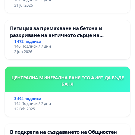
изпълнят всички екологични норми!
31 Jul 2026
Петиция за премахване на бетона и
разкриване на античното сърце на
Могиланската могила във Враца
1 472 подписи
146 Подписи / 7 дни
2 Jun 2026
ЦЕНТРАЛНА МИНЕРАЛНА БАНЯ "СОФИЯ"-ДА БЪДЕ
БАНЯ
3 494 подписи
145 Подписи / 7 дни
12 Feb 2025
В подкрепа на създаването на Общностен