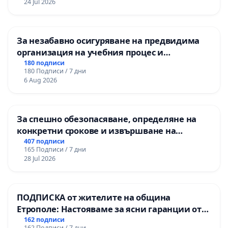
24 Jul 2026
За незабавно осигуряване на предвидима
организация на учебния процес и
гарантиране на правото на равнопоставено
180 подписи
180 Подписи / 7 дни
и качествено образование на учениците от
6 Aug 2026
ОУ „Княз Александър I“ и Хуманитарна
гимназия „
За спешно обезопасяване, определяне на
конкретни срокове и извършване на
цялостна рехабилитация на
407 подписи
165 Подписи / 7 дни
републиканския път между пътен възел АМ
28 Jul 2026
„Тракия“ - гр. Ихтиман - с. Мирово - к.к.
Момин проход
ПОДПИСКА от жителите на община
Етрополе: Настояваме за ясни гаранции от
“Елаците-МЕД” АД и от държавата, че ще се
162 подписи
162 Подписи / 7 дни