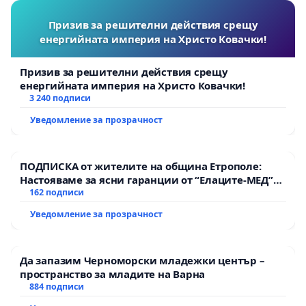
Призив за решителни действия срещу
енергийната империя на Христо Ковачки!
Призив за решителни действия срещу
енергийната империя на Христо Ковачки!
3 240 подписи
Уведомление за прозрачност
ПОДПИСКА от жителите на община Етрополе:
Настояваме за ясни гаранции от “Елаците-МЕД”
АД и от държавата, че ще се изпълнят всички
162 подписи
екологични норми!
Уведомление за прозрачност
Да запазим Черноморски младежки център –
пространство за младите на Варна
884 подписи