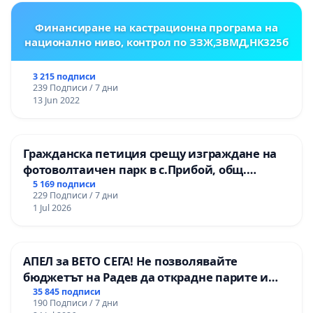
Финансиране на кастрационна програма на
национално ниво, контрол по ЗЗЖ,ЗВМД,НК325б
3 215 подписи
239 Подписи / 7 дни
13 Jun 2022
Гражданска петиция срещу изграждане на
фотоволтаичен парк в с.Прибой, общ.
Радомир
5 169 подписи
229 Подписи / 7 дни
1 Jul 2026
АПЕЛ за ВЕТО СЕГА! Не позволявайте
бюджетът на Радев да открадне парите и
правата ни в тъмното
35 845 подписи
190 Подписи / 7 дни