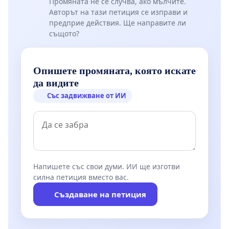
Промяната не се случва, ако мълчите.
Авторът на тази петиция се изправи и
предприе действия. Ще направите ли
същото?
Опишете промяната, която искате
да видите
Със задвижване от ИИ
Напишете със свои думи. ИИ ще изготви
силна петиция вместо вас.
Създаване на петиция