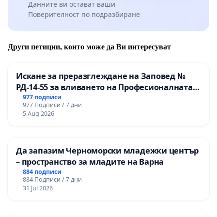
Данните ви остават ваши
Поверителност по подразбиране
Други петиции, които може да Ви интересуват
Искане за преразглеждане на Заповед №
РД-14-55 за вливането на Професионалната
гимназия по промишлени технологии в
977 подписи
977 Подписи / 7 дни
Професионалната гимназия по икономика и
5 Aug 2026
мениджмънт – гр. Пазарджик
Да запазим Черноморски младежки център
– пространство за младите на Варна
884 подписи
884 Подписи / 7 дни
31 Jul 2026