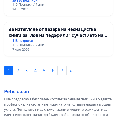
правата ни в тъмното
35 860 подписи
115 Подписи / 7 дни
24 Jul 2026
За изтегляне от пазара на неонацистка
книга за "лов на педофили" с участието на
деца
113 подписи
113 Подписи / 7 дни
7 Aug 2026
1
2
3
4
5
6
7
»
Peticiq.com
Ние предлагаме безплатен хостинг за онлайн петиции. Създайте
професионална онлайн петиция като използвате нашата мощна
услуга. Петициите ни са споменавани в медиите всеки ден и са
един невероятен начин да бъдете забелязани от обществото и