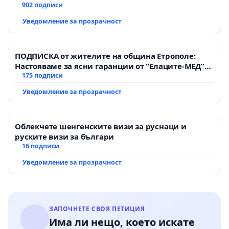
902 подписи
Уведомление за прозрачност
ПОДПИСКА от жителите на община Етрополе:
Настояваме за ясни гаранции от “Елаците-МЕД”
АД и от държавата, че ще се изпълнят всички
175 подписи
екологични норми!
Уведомление за прозрачност
Облекчете шенгенските визи за руснаци и
руските визи за българи
16 подписи
Уведомление за прозрачност
ЗАПОЧНЕТЕ СВОЯ ПЕТИЦИЯ
Има ли нещо, което искате