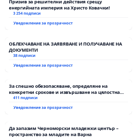
Призив за решителни действия срещу
енергийната империя на Христо Ковачки!
3 254 подписи
Уведомление за прозрачност
ОБЛЕКЧАВАНЕ НА ЗАЯВЯВАНЕ И ПОЛУЧАВАНЕ НА
ДОКУМЕНТИ
38 подписи
Уведомление за прозрачност
За спешно обезопасяване, определяне на
конкретни срокове и извършване на цялостна
рехабилитация на републиканския път между
411 подписи
пътен възел АМ „Тракия“ - гр. Ихтиман - с.
Уведомление за прозрачност
Мирово - к.к. Момин проход
Да запазим Черноморски младежки център –
пространство за младите на Варна