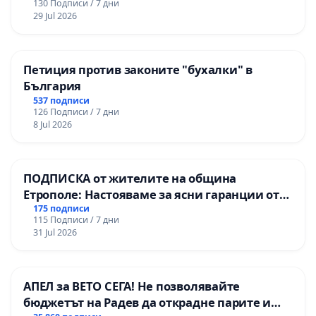
130 Подписи / 7 дни
29 Jul 2026
Петиция против законите "бухалки" в
България
537 подписи
126 Подписи / 7 дни
8 Jul 2026
ПОДПИСКА от жителите на община
Етрополе: Настояваме за ясни гаранции от
“Елаците-МЕД” АД и от държавата, че ще се
175 подписи
115 Подписи / 7 дни
изпълнят всички екологични норми!
31 Jul 2026
АПЕЛ за ВЕТО СЕГА! Не позволявайте
бюджетът на Радев да открадне парите и