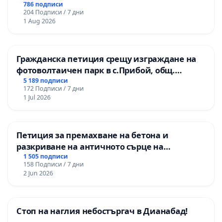
786 подписи
204 Подписи / 7 дни
1 Aug 2026
Гражданска петиция срещу изграждане на
фотоволтаичен парк в с.Прибой, общ.
Радомир
5 189 подписи
172 Подписи / 7 дни
1 Jul 2026
Петиция за премахване на бетона и
разкриване на античното сърце на
Могиланската могила във Враца
1 505 подписи
158 Подписи / 7 дни
2 Jun 2026
Стоп на наглия небостъргач в Дианабад!