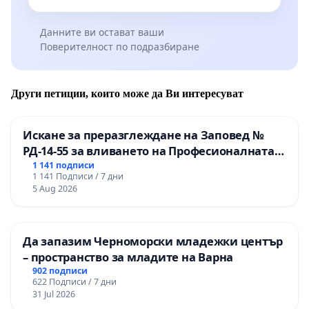
Данните ви остават ваши
Поверителност по подразбиране
Други петиции, които може да Ви интересуват
Искане за преразглеждане на Заповед №
РД-14-55 за вливането на Професионалната
гимназия по промишлени технологии в
1 141 подписи
1 141 Подписи / 7 дни
Професионалната гимназия по икономика и
5 Aug 2026
мениджмънт – гр. Пазарджик
Да запазим Черноморски младежки център
– пространство за младите на Варна
902 подписи
622 Подписи / 7 дни
31 Jul 2026