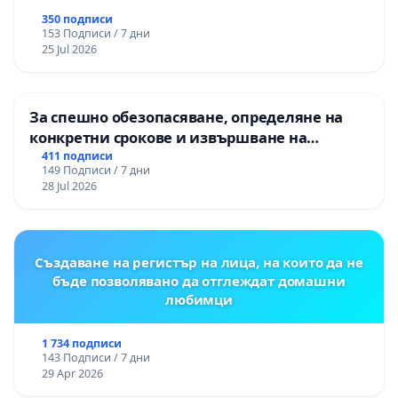
350 подписи
153 Подписи / 7 дни
25 Jul 2026
За спешно обезопасяване, определяне на
конкретни срокове и извършване на
цялостна рехабилитация на
411 подписи
149 Подписи / 7 дни
републиканския път между пътен възел АМ
28 Jul 2026
„Тракия“ - гр. Ихтиман - с. Мирово - к.к.
Момин проход
Създаване на регистър на лица, на които да не
бъде позволявано да отглеждат домашни
любимци
1 734 подписи
143 Подписи / 7 дни
29 Apr 2026