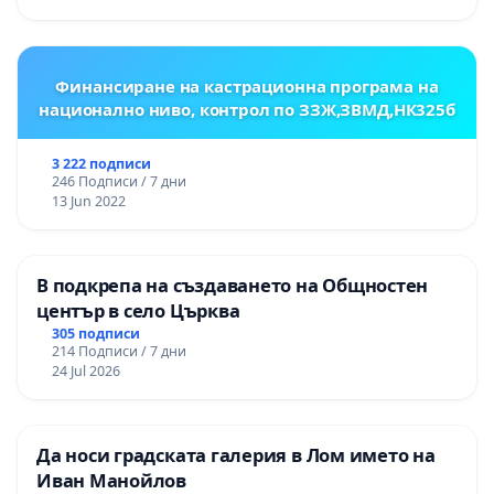
ОУ „Княз Александър I“ и Хуманитарна
гимназия „
Финансиране на кастрационна програма на
национално ниво, контрол по ЗЗЖ,ЗВМД,НК325б
3 222 подписи
246 Подписи / 7 дни
13 Jun 2022
В подкрепа на създаването на Общностен
център в село Църква
305 подписи
214 Подписи / 7 дни
24 Jul 2026
Да носи градската галерия в Лом името на
Иван Манойлов