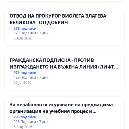
ОТВОД НА ПРОКУРОР ВИОЛЕТА ЗЛАТЕВА
ВЕЛИКОВА - ОП ДОБРИЧ
579 подписи
579 Подписи / 7 дни
6 Aug 2026
ГРАЖДАНСКА ПОДПИСКА - ПРОТИВ
ИЗГРАЖДАНЕТО НА ВЪЖЕНА ЛИНИЯ (ЛИФТ)
НА ТЕРИТОРИЯТА НА ПРИРОДНА
971 подписи
429 Подписи / 7 дни
ЗАБЕЛЕЖИТЕЛНОСТ „ХЪЛМ НА
29 Jul 2026
ОСВОБОДИТЕЛИТЕ“ (БУНАРДЖИК)
За незабавно осигуряване на предвидима
организация на учебния процес и
гарантиране на правото на равнопоставено
298 подписи
298 Подписи / 7 дни
и качествено образование на учениците от
6 Aug 2026