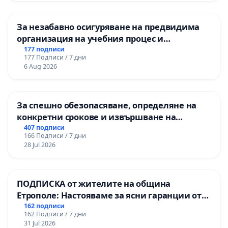
За незабавно осигуряване на предвидима
организация на учебния процес и
гарантиране на правото на равнопоставено
177 подписи
177 Подписи / 7 дни
и качествено образование на учениците от
6 Aug 2026
ОУ „Княз Александър I“ и Хуманитарна
гимназия „
За спешно обезопасяване, определяне на
конкретни срокове и извършване на
цялостна рехабилитация на
407 подписи
166 Подписи / 7 дни
републиканския път между пътен възел АМ
28 Jul 2026
„Тракия“ - гр. Ихтиман - с. Мирово - к.к.
Момин проход
ПОДПИСКА от жителите на община
Етрополе: Настояваме за ясни гаранции от
“Елаците-МЕД” АД и от държавата, че ще се
162 подписи
162 Подписи / 7 дни
изпълнят всички екологични норми!
31 Jul 2026