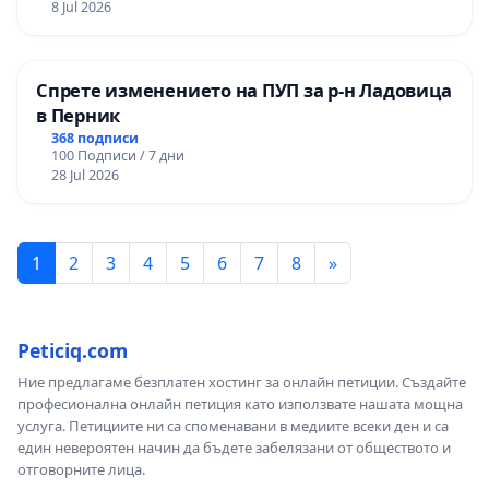
8 Jul 2026
Спрете изменението на ПУП за р-н Ладовица
в Перник
368 подписи
100 Подписи / 7 дни
28 Jul 2026
1
2
3
4
5
6
7
8
»
Peticiq.com
Ние предлагаме безплатен хостинг за онлайн петиции. Създайте
професионална онлайн петиция като използвате нашата мощна
услуга. Петициите ни са споменавани в медиите всеки ден и са
един невероятен начин да бъдете забелязани от обществото и
отговорните лица.