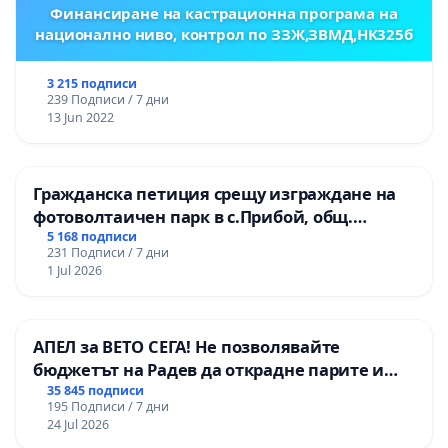
Финансиране на кастрационна програма на
национално ниво, контрол по ЗЗЖ,ЗВМД,НК325б
3 215 подписи
239 Подписи / 7 дни
13 Jun 2022
Гражданска петиция срещу изграждане на
фотоволтаичен парк в с.Прибой, общ.
Радомир
5 168 подписи
231 Подписи / 7 дни
1 Jul 2026
АПЕЛ за ВЕТО СЕГА! Не позволявайте
бюджетът на Радев да открадне парите и
правата ни в тъмното
35 845 подписи
195 Подписи / 7 дни
24 Jul 2026