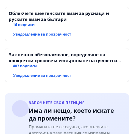
Облекчете шенгенските визи за руснаци и
руските визи за българи
16 подписи
Уведомление за прозрачност
За спешно обезопасяване, определяне на
конкретни срокове и извършване на цялостна
рехабилитация на републиканския път между
407 подписи
пътен възел АМ „Тракия“ - гр. Ихтиман - с.
Уведомление за прозрачност
Мирово - к.к. Момин проход
ЗАПОЧНЕТЕ СВОЯ ПЕТИЦИЯ
Има ли нещо, което искате
да промените?
Промяната не се случва, ако мълчите.
Авторът на тази петиция се изправи и