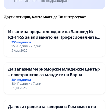
Поверителност по подразбиране
Други петиции, които може да Ви интересуват
Искане за преразглеждане на Заповед №
РД-14-55 за вливането на Професионалната
гимназия по промишлени технологии в
955 подписи
955 Подписи / 7 дни
Професионалната гимназия по икономика и
5 Aug 2026
мениджмънт – гр. Пазарджик
Да запазим Черноморски младежки център
– пространство за младите на Варна
884 подписи
884 Подписи / 7 дни
31 Jul 2026
Да носи градската галерия в Лом името на