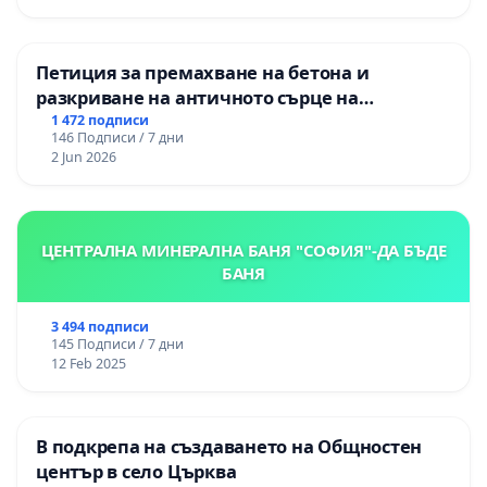
Петиция за премахване на бетона и
разкриване на античното сърце на
Могиланската могила във Враца
1 472 подписи
146 Подписи / 7 дни
2 Jun 2026
ЦЕНТРАЛНА МИНЕРАЛНА БАНЯ "СОФИЯ"-ДА БЪДЕ
БАНЯ
3 494 подписи
145 Подписи / 7 дни
12 Feb 2025
В подкрепа на създаването на Общностен
център в село Църква