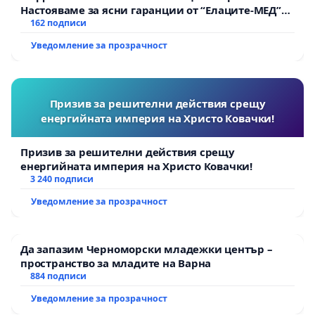
Настояваме за ясни гаранции от “Елаците-МЕД”
АД и от държавата, че ще се изпълнят всички
162 подписи
екологични норми!
Уведомление за прозрачност
Призив за решителни действия срещу
енергийната империя на Христо Ковачки!
Призив за решителни действия срещу
енергийната империя на Христо Ковачки!
3 240 подписи
Уведомление за прозрачност
Да запазим Черноморски младежки център –
пространство за младите на Варна
884 подписи
Уведомление за прозрачност