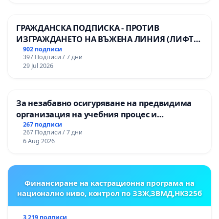
ГРАЖДАНСКА ПОДПИСКА - ПРОТИВ
ИЗГРАЖДАНЕТО НА ВЪЖЕНА ЛИНИЯ (ЛИФТ)
НА ТЕРИТОРИЯТА НА ПРИРОДНА
902 подписи
397 Подписи / 7 дни
ЗАБЕЛЕЖИТЕЛНОСТ „ХЪЛМ НА
29 Jul 2026
ОСВОБОДИТЕЛИТЕ“ (БУНАРДЖИК)
За незабавно осигуряване на предвидима
организация на учебния процес и
гарантиране на правото на равнопоставено
267 подписи
267 Подписи / 7 дни
и качествено образование на учениците от
6 Aug 2026
ОУ „Княз Александър I“ и Хуманитарна
гимназия „
Финансиране на кастрационна програма на
национално ниво, контрол по ЗЗЖ,ЗВМД,НК325б
3 219 подписи