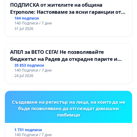
ПОДПИСКА от жителите на община
Етрополе: Настояваме за ясни гаранции от
“Елаците-МЕД” АД и от държавата, че ще се
164 подписи
140 Подписи / 7 дни
изпълнят всички екологични норми!
31 Jul 2026
АПЕЛ за ВЕТО СЕГА! Не позволявайте
бюджетът на Радев да открадне парите и
правата ни в тъмното
35 853 подписи
140 Подписи / 7 дни
24 Jul 2026
Създаване на регистър на лица, на които да не
бъде позволявано да отглеждат домашни
любимци
1 731 подписи
140 Подписи / 7 дни