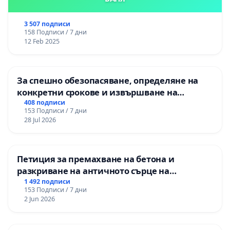
3 507 подписи
158 Подписи / 7 дни
12 Feb 2025
За спешно обезопасяване, определяне на
конкретни срокове и извършване на
цялостна рехабилитация на
408 подписи
153 Подписи / 7 дни
републиканския път между пътен възел АМ
28 Jul 2026
„Тракия“ - гр. Ихтиман - с. Мирово - к.к.
Момин проход
Петиция за премахване на бетона и
разкриване на античното сърце на
Могиланската могила във Враца
1 492 подписи
153 Подписи / 7 дни
2 Jun 2026