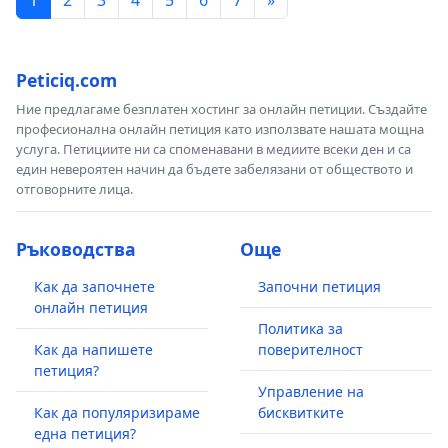
1
2
3
4
5
6
7
»
Peticiq.com
Ние предлагаме безплатен хостинг за онлайн петиции. Създайте
професионална онлайн петиция като използвате нашата мощна
услуга. Петициите ни са споменавани в медиите всеки ден и са
един невероятен начин да бъдете забелязани от обществото и
отговорните лица.
Ръководства
Още
Как да започнете
Започни петиция
онлайн петиция
Политика за
Как да напишете
поверителност
петиция?
Управление на
Как да популяризираме
бисквитките
една петиция?