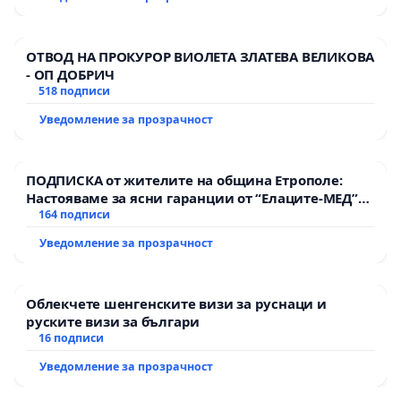
ОТВОД НА ПРОКУРОР ВИОЛЕТА ЗЛАТЕВА ВЕЛИКОВА
- ОП ДОБРИЧ
518 подписи
Уведомление за прозрачност
ПОДПИСКА от жителите на община Етрополе:
Настояваме за ясни гаранции от “Елаците-МЕД”
АД и от държавата, че ще се изпълнят всички
164 подписи
екологични норми!
Уведомление за прозрачност
Облекчете шенгенските визи за руснаци и
руските визи за българи
16 подписи
Уведомление за прозрачност