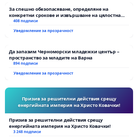
За спешно обезопасяване, определяне на
конкретни срокове и извършване на цялостна
рехабилитация на републиканския път между
408 подписи
пътен възел АМ „Тракия“ - гр. Ихтиман - с.
Уведомление за прозрачност
Мирово - к.к. Момин проход
Да запазим Черноморски младежки център –
пространство за младите на Варна
894 подписи
Уведомление за прозрачност
Призив за решителни действия срещу
енергийната империя на Христо Ковачки!
Призив за решителни действия срещу
енергийната империя на Христо Ковачки!
3 248 подписи