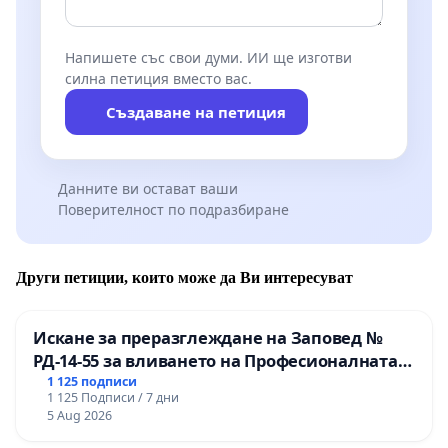
Напишете със свои думи. ИИ ще изготви
силна петиция вместо вас.
Създаване на петиция
Данните ви остават ваши
Поверителност по подразбиране
Други петиции, които може да Ви интересуват
Искане за преразглеждане на Заповед №
РД-14-55 за вливането на Професионалната
гимназия по промишлени технологии в
1 125 подписи
1 125 Подписи / 7 дни
Професионалната гимназия по икономика и
5 Aug 2026
мениджмънт – гр. Пазарджик