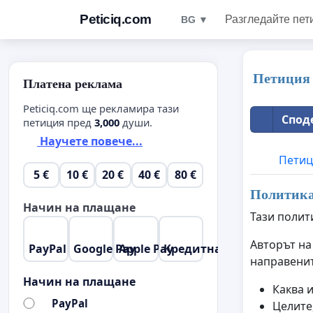
Peticiq.com
Разгледайте пет
BG ▼
Петиция 
Платена реклама
Peticiq.com ще рекламира тази
Спод
петиция пред
3,000
души.
Научете повече...
Петиц
5 €
10 €
20 €
40 €
80 €
Политика 
Начин на плащане
Тази полит
Авторът на
PayPal
Google Pay
Apple Pay
Кредитна карта
направенит
Начин на плащане
Каква 
PayPal
Целите,