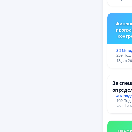
ЗАБЕЛЕ
ОСВОБО
(БУНАР
Финанс
програ
контр
3 215 п
239 Подп
13 Jun 2
За спеш
опреде
срокове
407 под
169 Подп
цялост
28 Jul 20
републ
пътен в
Ихтиман 
Момин 
ЦЕНТР