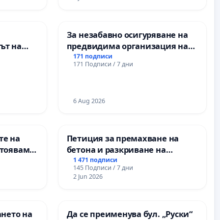
За незабавно осигуряване на
ът на
предвидима организация на
рите и
учебния процес и гарантиране
171 подписи
171 Подписи / 7 дни
на правото на равнопоставено
и качествено образование на
учениците от ОУ „Княз
Александър I“ и Хуманитарна
6 Aug 2026
гимназия „
те на
Петиция за премахване на
стояваме
бетона и разкриване на
Елаците-
античното сърце на
1 471 подписи
145 Подписи / 7 дни
та, че ще
Могиланската могила във
2 Jun 2026
Враца
ането на
Да се преименува бул. „Руски“