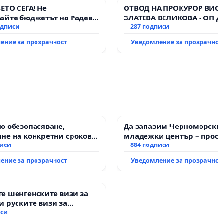
ВЕТО СЕГА! Не
ОТВОД НА ПРОКУРОР ВИ
айте бюджетът на Радев
ЗЛАТЕВА ВЕЛИКОВА - ОП
дне парите и правата ни в
одписи
287 подписи
ение за прозрачност
Уведомление за прозрачн
о обезопасяване,
Да запазим Черноморск
не на конкретни срокове
младежки център – прос
ване на цялостна
писи
за младите на Варна
884 подписи
итация на
ение за прозрачност
Уведомление за прозрачн
канския път между пътен
 „Тракия“ - гр. Ихтиман -
о - к.к. Момин проход
е шенгенските визи за
и руските визи за
иси