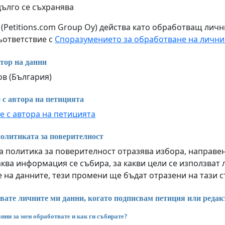
дълго се съхранява
m (Petitions.com Group Oy) действа като обработващ лич
съответствие с
Споразумението за обработване на лични
тор на данни
ов (България)
 с автора на петицията
е с автора на петицията
олитиката за поверителност
 политика за поверителност отразява избора, направен 
ква информация се събира, за какви цели се използват 
 на данните, тези промени ще бъдат отразени на тази 
вате личните ми данни, когато подписвам петиция или редак
нни за мен обработвате и как ги събирате?