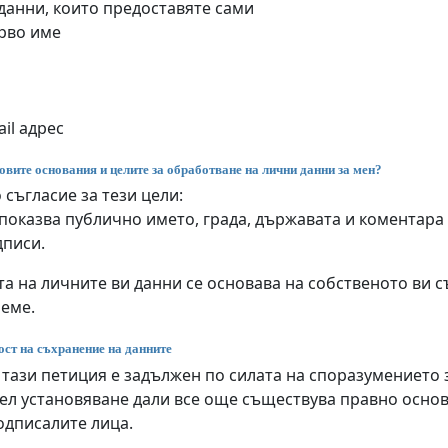
данни, които предоставяте сами
рво име
il адрес
овите основания и целите за обработване на лични данни за мен?
 съгласие за тези цели:
показва публично името, града, държавата и коментара
дписи.
а на личните ви данни се основава на собственото ви съ
реме.
ст на съхранение на данните
 тази петиция е задължен по силата на споразумението
цел установяване дали все още съществува правно осн
одписалите лица.