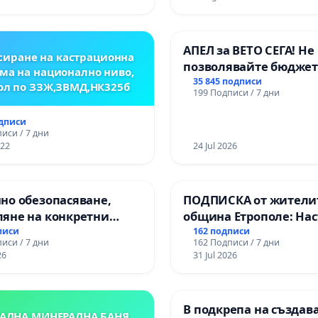
ЖИТЕЛНОСТ „ХЪЛМ НА
ДИТЕЛИТЕ“
ДЖИК)
АПЕЛ за ВЕТО СЕГА! Не
иране на кастрационна
позволявайте бюджет
ма на национално ниво,
Радев да открадне па
35 845 подписи
ол по ЗЗЖ,ЗВМД,НК325б
199 Подписи / 7 дни
правата ни в тъмното
одписи
иси / 7 дни
022
24 Jul 2026
но обезопасяване,
ПОДПИСКА от жители
ляне на конкретни
община Етрополе: На
 и извършване на
за ясни гаранции от “
писи
162 подписи
иси / 7 дни
162 Подписи / 7 дни
на рехабилитация на
МЕД” АД и от държава
26
31 Jul 2026
иканския път между
се изпълнят всички
ъзел АМ „Тракия“ - гр.
екологични норми!
- с. Мирово - к.к.
В подкрепа на създав
проход
АЛНА МИНЕРАЛНА БАНЯ