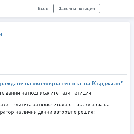
Вход
Започни петиция
и
т
граждане на околовръстен път на Кърджали
"
те данни на подписалите тази петиция.
тази политика за поверителност въз основа на
ратор на лични данни авторът е решил: