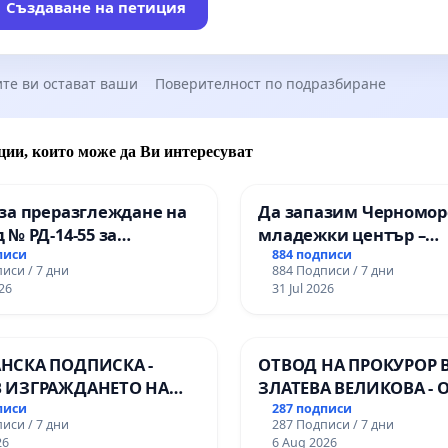
Създаване на петиция
те ви остават ваши
Поверителност по подразбиране
ции, които може да Ви интересуват
за преразглеждане на
Да запазим Черномор
 № РД-14-55 за
младежки център –
ето на
пространство за млад
писи
884 подписи
иси / 7 дни
884 Подписи / 7 дни
ионалната гимназия по
Варна
26
31 Jul 2026
лени технологии в
ионалната гимназия по
ика и мениджмънт –
НСКА ПОДПИСКА -
ОТВОД НА ПРОКУРОР 
арджик
 ИЗГРАЖДАНЕТО НА
ЗЛАТЕВА ВЕЛИКОВА - 
 ЛИНИЯ (ЛИФТ) НА
ДОБРИЧ
писи
287 подписи
иси / 7 дни
287 Подписи / 7 дни
РИЯТА НА ПРИРОДНА
26
6 Aug 2026