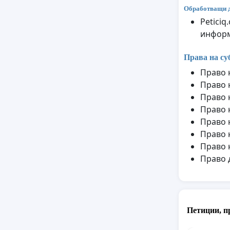
Обработващи 
Petici
информ
Права на су
Право 
Право 
Право 
Право 
Право 
Право 
Право 
Право 
Петиции, п