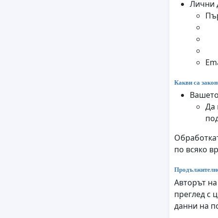
Лични 
Пъ
Ema
Какви са закон
Вашето
Да 
по
Обработкат
по всяко в
Продължително
Авторът на
преглед с 
данни на п