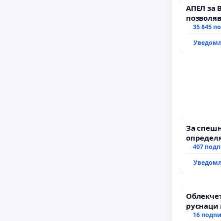
АПЕЛ за 
позволяв
да откра
35 845 п
тъмното
Уведомл
За спешн
определя
и извърш
407 под
рехабил
Уведомл
републи
възел АМ
с. Миров
Облекчет
руснаци 
българи
16 подп