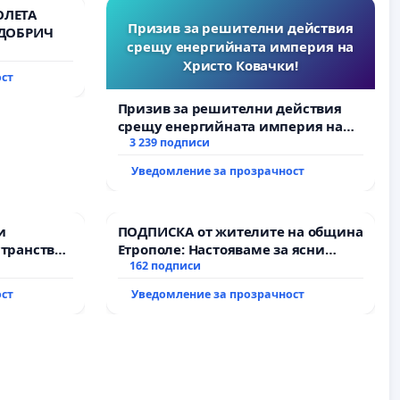
ОЛЕТА
Призив за решителни действия
 ДОБРИЧ
срещу енергийната империя на
Христо Ковачки!
ост
Призив за решителни действия
срещу енергийната империя на
Христо Ковачки!
3 239 подписи
Уведомление за прозрачност
и
ПОДПИСКА от жителите на община
транство
Етрополе: Настояваме за ясни
гаранции от “Елаците-МЕД” АД и от
162 подписи
държавата, че ще се изпълнят
ост
Уведомление за прозрачност
всички екологични норми!