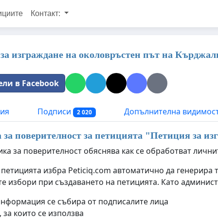
ициите
Контакт:
за изграждане на околовръстен път на Кърджал
ели в Facebook
ия
Подписи
Допълнителна видимос
2 020
за поверителност за петицията "
Петиция за из
ика за поверителност обяснява как се обработват лични
 петицията избра Peticiq.com автоматично да генерира 
е избори при създаването на петицията. Като админист
информация се събира от подписалите лица
 за които се използва