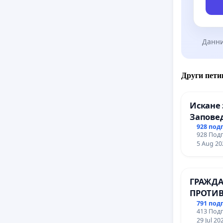
Данни
Други пети
Искане 
Заповед
вливан
928 под
928 Подп
Профес
5 Aug 20
промиш
Профес
иконом
ГРАЖДА
гр. Паз
ПРОТИВ
ВЪЖЕНА
791 под
413 Подп
ТЕРИТО
29 Jul 20