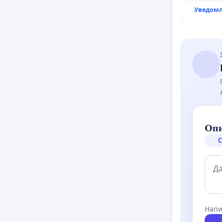
Уведомл
Опи
С
Напи