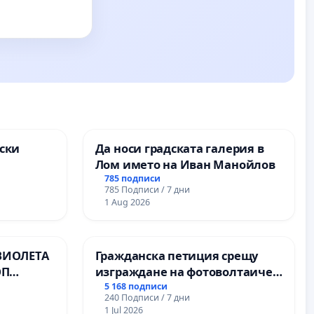
ски
Да носи градската галерия в
Лом името на Иван Манойлов
ите на
785 подписи
785 Подписи / 7 дни
1 Aug 2026
ВИОЛЕТА
Гражданска петиция срещу
ОП
изграждане на фотоволтаичен
парк в с.Прибой, общ. Радомир
5 168 подписи
240 Подписи / 7 дни
1 Jul 2026