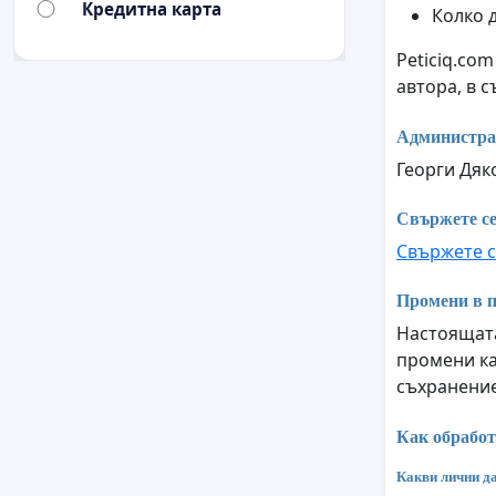
Кредитна карта
Колко 
Peticiq.co
автора, в 
Администра
Георги Дяк
Свържете се
Свържете с
Промени в п
Настоящата
промени ка
съхранение
Как обработ
Какви лични да