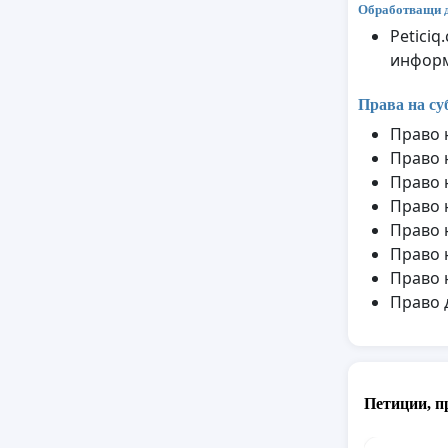
Обработващи 
Petici
информ
Права на су
Право 
Право 
Право 
Право 
Право 
Право 
Право 
Право 
Петиции, п