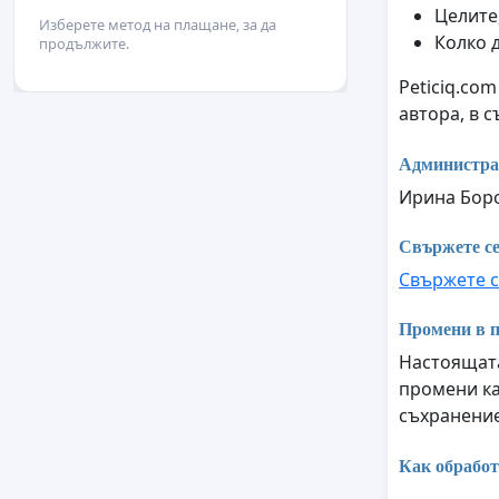
Целите,
Изберете метод на плащане, за да
Колко 
продължите.
Peticiq.co
автора, в 
Администра
Ирина Бор
Свържете се
Свържете с
Промени в п
Настоящата
промени ка
съхранение
Как обработ