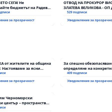
ВЕТО СЕГА! Не
ОТВОД НА ПРОКУРОР ВИ
айте бюджетът на Радев
ЗЛАТЕВА ВЕЛИКОВА - ОП
дне парите и правата ни в
одписи
529 подписи
ение за прозрачност
Уведомление за прозрачн
А от жителите на община
За спешно обезопасяван
: Настояваме за ясни
определяне на конкретн
 от “Елаците-МЕД” АД и от
писи
и извършване на цялост
409 подписи
а, че ще се изпълнят
рехабилитация на
ение за прозрачност
Уведомление за прозрачн
кологични норми!
републиканския път ме
възел АМ „Тракия“ - гр. 
с. Мирово - к.к. Момин п
зим Черноморски
 център – пространство
те на Варна
писи