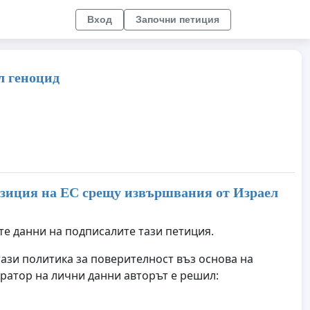
Вход
Започни петиция
л геноцид
озиция на ЕС срещу извършвания от Израел
те данни на подписалите тази петиция.
тази политика за поверителност въз основа на
ратор на лични данни авторът е решил: