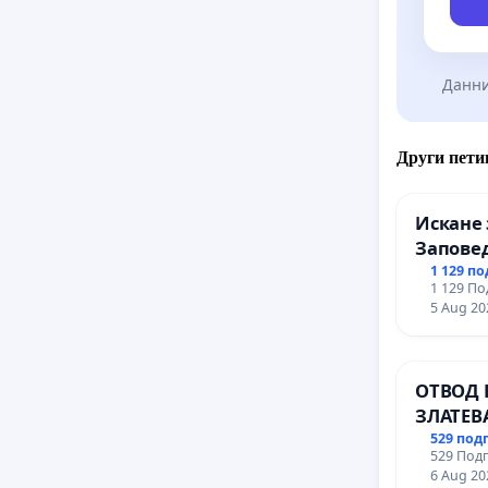
Данни
Други пети
Искане 
Заповед
вливан
1 129 п
1 129 По
Профес
5 Aug 20
промиш
Профес
иконом
ОТВОД 
гр. Паз
ЗЛАТЕВ
ДОБРИ
529 под
529 Подп
6 Aug 20