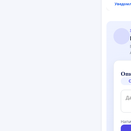
Уведомл
Опи
С
Напи