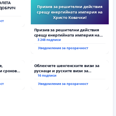
ОЛЕТА
Призив за решителни действия
 ДОБРИЧ
срещу енергийната империя на
Христо Ковачки!
ост
Призив за решителни действия
срещу енергийната империя на
Христо Ковачки!
3 248 подписи
Уведомление за прозрачност
е,
Облекчете шенгенските визи за
и срокове
руснаци и руските визи за
на
българи
16 подписи
ост
Уведомление за прозрачност
жду пътен
Ихтиман -
роход