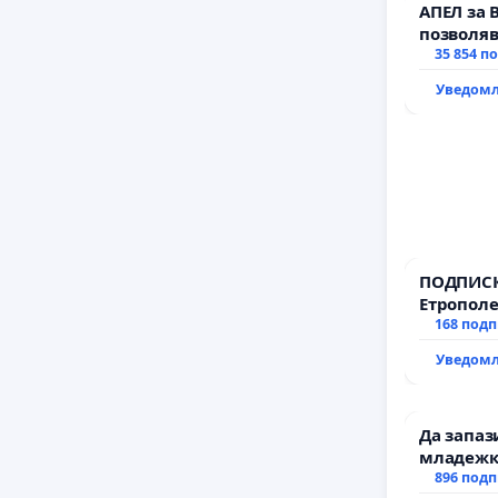
АПЕЛ за 
позволяв
да откра
35 854 п
тъмното
Уведомл
ПОДПИСК
Етрополе
гаранции
168 под
държават
Уведомл
всички е
Да запа
младежки
за млади
896 под