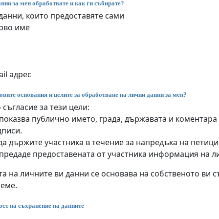
нни за мен обработвате и как ги събирате?
данни, които предоставяте сами
рво име
il адрес
овите основания и целите за обработване на лични данни за мен?
 съгласие за тези цели:
показва публично името, града, държавата и коментара
дписи.
да държите участника в течение за напредъка на петиц
 предаде предоставената от участника информация на л
а на личните ви данни се основава на собственото ви съ
реме.
ст на съхранение на данните