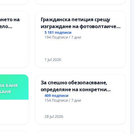
ХЪЛМ НА
и качествено образование на
учениците от ОУ „Княз
Александър I“ и Хуманитарна
ането на
Гражданска петиция срещу
гимназия „
ело
изграждане на фотоволтаичен
парк в с.Прибой, общ. Радомир
5 181 подписи
194 Подписи / 7 дни
1 Jul 2026
За спешно обезопасяване,
НА БАНЯ
определяне на конкретни
БАНЯ
срокове и извършване на
409 подписи
154 Подписи / 7 дни
цялостна рехабилитация на
републиканския път между
пътен възел АМ „Тракия“ - гр.
28 Jul 2026
Ихтиман - с. Мирово - к.к.
Момин проход