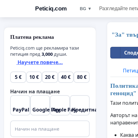
Peticiq.com
Разгледайте пет
BG ▼
"За" твъ
Платена реклама
Peticiq.com ще рекламира тази
Спод
петиция пред
3,000
души.
Научете повече...
Петиц
5 €
10 €
20 €
40 €
80 €
Политика 
Начин на плащане
геноцид
"
Тази полит
PayPal
Google Pay
Apple Pay
Кредитна карта
Авторът на
направенит
Начин на плащане
Каква 