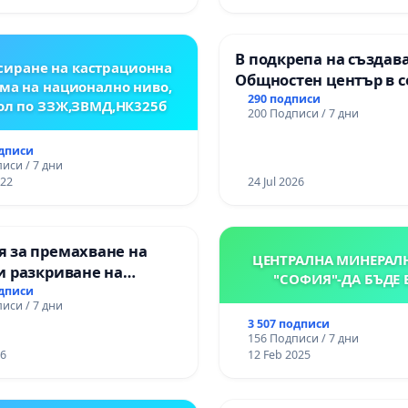
ЗАБЕЛЕЖИТЕЛНОСТ „
ОСВОБОДИТЕЛИТЕ“
(БУНАРДЖИК)
В подкрепа на създав
иране на кастрационна
Общностен център в с
ма на национално ниво,
Църква
290 подписи
ол по ЗЗЖ,ЗВМД,НК325б
200 Подписи / 7 дни
одписи
иси / 7 дни
022
24 Jul 2026
 за премахване на
ЦЕНТРАЛНА МИНЕРАЛ
и разкриване на
"СОФИЯ"-ДА БЪДЕ 
то сърце на
одписи
иси / 7 дни
нската могила във
3 507 подписи
156 Подписи / 7 дни
26
12 Feb 2025