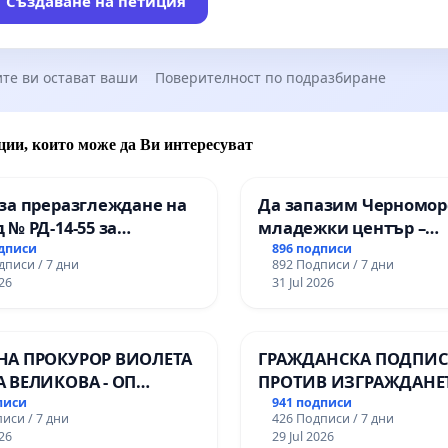
Създаване на петиция
те ви остават ваши
Поверителност по подразбиране
ции, които може да Ви интересуват
за преразглеждане на
Да запазим Черномор
 № РД-14-55 за
младежки център –
ето на
пространство за млад
одписи
896 подписи
дписи / 7 дни
892 Подписи / 7 дни
ионалната гимназия по
Варна
26
31 Jul 2026
лени технологии в
ионалната гимназия по
ика и мениджмънт –
НА ПРОКУРОР ВИОЛЕТА
ГРАЖДАНСКА ПОДПИСК
арджик
А ВЕЛИКОВА - ОП
ПРОТИВ ИЗГРАЖДАНЕ
Ч
ВЪЖЕНА ЛИНИЯ (ЛИФТ
писи
941 подписи
иси / 7 дни
426 Подписи / 7 дни
ТЕРИТОРИЯТА НА ПР
26
29 Jul 2026