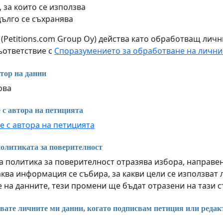
 за които се използва
дълго се съхранява
m (Petitions.com Group Oy) действа като обработващ лич
съответствие с
Споразумението за обработване на лични
тор на данни
ова
 с автора на петицията
е с автора на петицията
олитиката за поверителност
 политика за поверителност отразява избора, направен 
ква информация се събира, за какви цели се използват 
 на данните, тези промени ще бъдат отразени на тази 
вате личните ми данни, когато подписвам петиция или редак