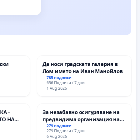
ски
Да носи градската галерия в
Лом името на Иван Манойлов
ите на
785 подписи
656 Подписи / 7 дни
1 Aug 2026
А -
За незабавно осигуряване на
ТО НА
предвидима организация на
) НА
учебния процес и гарантиране
279 подписи
279 Подписи / 7 дни
ИРОДНА
на правото на равнопоставено
6 Aug 2026