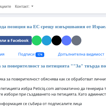
ициите
Контакт:
рда позиция на ЕС срещу извършвания от Израе
ели в Facebook
ия
Подписи
Допълнителна видимост
174
за поверителност за петицията "
"За" твърда п
ика за поверителност обяснява как се обработват лични
 петицията избра Peticiq.com автоматично да генерира 
е избори при създаването на петицията. Като админист
информация се събира от подписалите лица