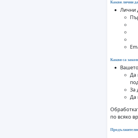
Какви лични да
Лични 
Пъ
Ema
Какви са закон
Вашето
Да 
по
За 
Да
Обработкат
по всяко в
Продължително