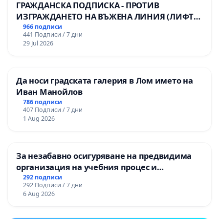
ГРАЖДАНСКА ПОДПИСКА - ПРОТИВ
ИЗГРАЖДАНЕТО НА ВЪЖЕНА ЛИНИЯ (ЛИФТ)
НА ТЕРИТОРИЯТА НА ПРИРОДНА
966 подписи
441 Подписи / 7 дни
ЗАБЕЛЕЖИТЕЛНОСТ „ХЪЛМ НА
29 Jul 2026
ОСВОБОДИТЕЛИТЕ“ (БУНАРДЖИК)
Да носи градската галерия в Лом името на
Иван Манойлов
786 подписи
407 Подписи / 7 дни
1 Aug 2026
За незабавно осигуряване на предвидима
организация на учебния процес и
гарантиране на правото на равнопоставено
292 подписи
292 Подписи / 7 дни
и качествено образование на учениците от
6 Aug 2026
ОУ „Княз Александър I“ и Хуманитарна
гимназия „