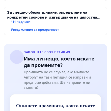
За спешно обезопасяване, определяне на
конкретни срокове и извършване на цялостна
рехабилитация на републиканския път между
411 подписи
пътен възел АМ „Тракия“ - гр. Ихтиман - с.
Уведомление за прозрачност
Мирово - к.к. Момин проход
ЗАПОЧНЕТЕ СВОЯ ПЕТИЦИЯ
Има ли нещо, което искате
да промените?
Промяната не се случва, ако мълчите.
Авторът на тази петиция се изправи и
предприе действия. Ще направите ли
същото?
Опишете промяната, която искате