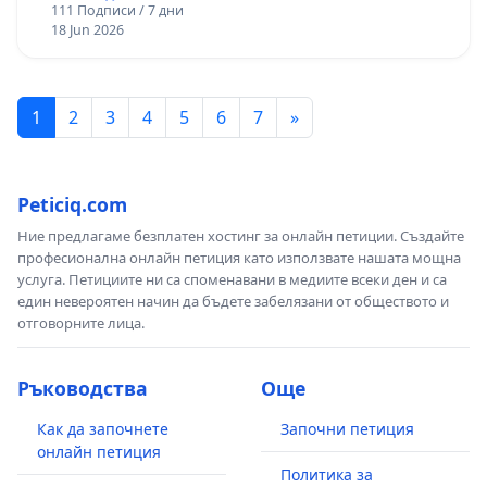
111 Подписи / 7 дни
18 Jun 2026
1
2
3
4
5
6
7
»
Peticiq.com
Ние предлагаме безплатен хостинг за онлайн петиции. Създайте
професионална онлайн петиция като използвате нашата мощна
услуга. Петициите ни са споменавани в медиите всеки ден и са
един невероятен начин да бъдете забелязани от обществото и
отговорните лица.
Ръководства
Още
Как да започнете
Започни петиция
онлайн петиция
Политика за