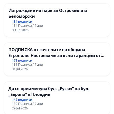
Изграждане на парк за Остромила и
Беломорски
134 подписи
134 Подписи / 7 дни
3 Aug 2026
ПОДПИСКА от жителите на община
Етрополе: Настояваме за ясни гаранции от
“Елаците-МЕД” АД и от държавата, че ще се
171 подписи
131 Подписи / 7 дни
изпълнят всички екологични норми!
31 Jul 2026
Да се преименува бул. „Руски“ на бул.
„Европа“ в Пловдив
142 подписи
130 Подписи / 7 дни
29 Jul 2026