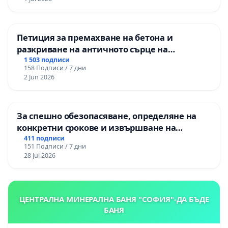
Петиция за премахване на бетона и
разкриване на античното сърце на
Могиланската могила във Враца
1 503 подписи
158 Подписи / 7 дни
2 Jun 2026
За спешно обезопасяване, определяне на
конкретни срокове и извършване на
цялостна рехабилитация на
411 подписи
151 Подписи / 7 дни
републиканския път между пътен възел АМ
28 Jul 2026
„Тракия“ - гр. Ихтиман - с. Мирово - к.к.
Момин проход
ЦЕНТРАЛНА МИНЕРАЛНА БАНЯ "СОФИЯ"-ДА БЪДЕ
БАНЯ