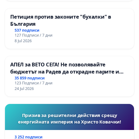
Петиция против законите "бухалки" в
България
537 подписи
127 Подписи / 7 дни
8 Jul 2026
АПЕЛ за ВЕТО СЕГА! Не позволявайте
бюджетът на Радев да открадне парите и
правата ни в тъмното
35 859 подписи
123 Подписи / 7 дни
24 Jul 2026
Призив за решителни действия срещу
енергийната империя на Христо Ковачки!
3 252 подписи