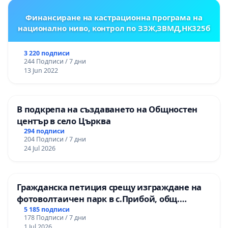
Финансиране на кастрационна програма на
национално ниво, контрол по ЗЗЖ,ЗВМД,НК325б
3 220 подписи
244 Подписи / 7 дни
13 Jun 2022
В подкрепа на създаването на Общностен
център в село Църква
294 подписи
204 Подписи / 7 дни
24 Jul 2026
Гражданска петиция срещу изграждане на
фотоволтаичен парк в с.Прибой, общ.
Радомир
5 185 подписи
178 Подписи / 7 дни
1 Jul 2026