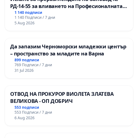
РД-14-55 за вливането на Професионалната
гимназия по промишлени технологии в
1 140 подписи
1 140 Подписи / 7 дни
Професионалната гимназия по икономика и
5 Aug 2026
мениджмънт – гр. Пазарджик
Да запазим Черноморски младежки център
– пространство за младите на Варна
899 подписи
769 Подписи / 7 дни
31 Jul 2026
ОТВОД НА ПРОКУРОР ВИОЛЕТА ЗЛАТЕВА
ВЕЛИКОВА - ОП ДОБРИЧ
553 подписи
553 Подписи / 7 дни
6 Aug 2026