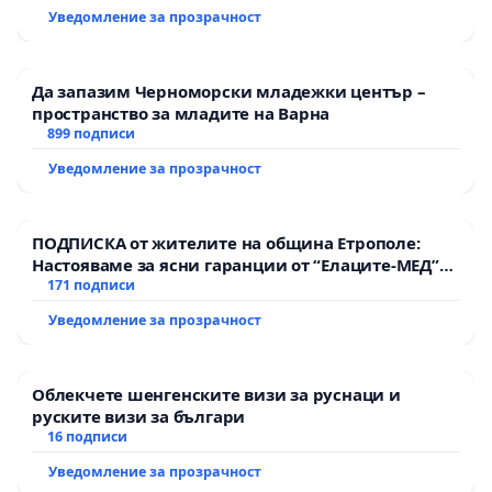
Уведомление за прозрачност
Да запазим Черноморски младежки център –
пространство за младите на Варна
899 подписи
Уведомление за прозрачност
ПОДПИСКА от жителите на община Етрополе:
Настояваме за ясни гаранции от “Елаците-МЕД”
АД и от държавата, че ще се изпълнят всички
171 подписи
екологични норми!
Уведомление за прозрачност
Облекчете шенгенските визи за руснаци и
руските визи за българи
16 подписи
Уведомление за прозрачност