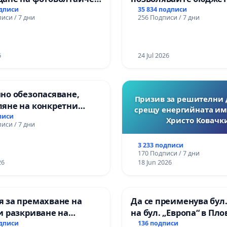
с.Прибой, общ. Радомир
Радев да открадне па
одписи
35 834 подписи
иси / 7 дни
256 Подписи / 7 дни
правата ни в тъмното
6
24 Jul 2026
но обезопасяване,
Призив за решителни 
ляне на конкретни
срещу енергийната им
 и извършване на
писи
Христо Ковачки
иси / 7 дни
на рехабилитация на
иканския път между
3 233 подписи
ъзел АМ „Тракия“ - гр.
170 Подписи / 7 дни
- с. Мирово - к.к.
26
18 Jun 2026
проход
 за премахване на
Да се преименува бул.
и разкриване на
на бул. „Европа“ в Пл
то сърце на
одписи
136 подписи