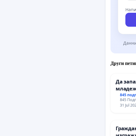
Напи
Данни
Други пети
Да зап
младеж
простра
845 под
845 Подп
Варна
31 Jul 20
Гражда
изграж