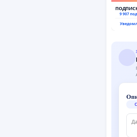
ПОДПИСК
9 907 по
Уведомл
Опи
С