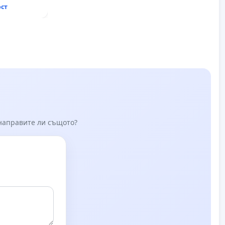
ост
 направите ли същото?