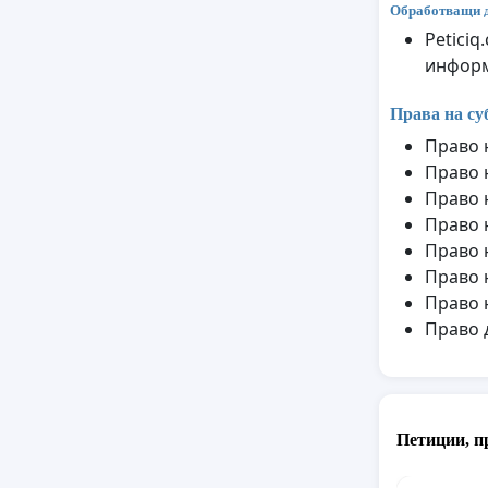
Обработващи 
Petici
информ
Права на су
Право 
Право 
Право 
Право 
Право 
Право 
Право 
Право 
Петиции, п