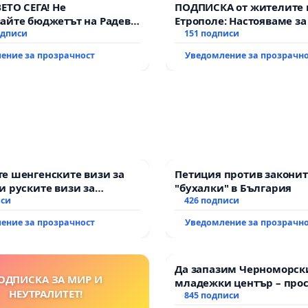
ВЕТО СЕГА! Не
ПОДПИСКА от жителите 
айте бюджетът на Радев
Етрополе: Настояваме за
дне парите и правата ни в
одписи
гаранции от “Елаците-МЕ
151 подписи
държавата, че ще се из
ение за прозрачност
Уведомление за прозрачн
всички екологични нор
е шенгенските визи за
Петиция против законит
и руските визи за
"бухалки" в България
иси
426 подписи
ение за прозрачност
Уведомление за прозрачн
Да запазим Черноморск
ОДПИСКА ЗА МИР И
младежки център – прос
НЕУТРАЛИТЕТ!
за младите на Варна
845 подписи