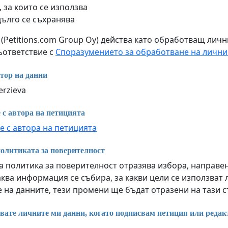
 за които се използва
дълго се съхранява
m (Petitions.com Group Oy) действа като обработващ лич
съответствие с
Споразумението за обработване на лични
тор на данни
erzieva
 с автора на петицията
е с автора на петицията
олитиката за поверителност
 политика за поверителност отразява избора, направен 
ква информация се събира, за какви цели се използват 
 на данните, тези промени ще бъдат отразени на тази 
вате личните ми данни, когато подписвам петиция или редак