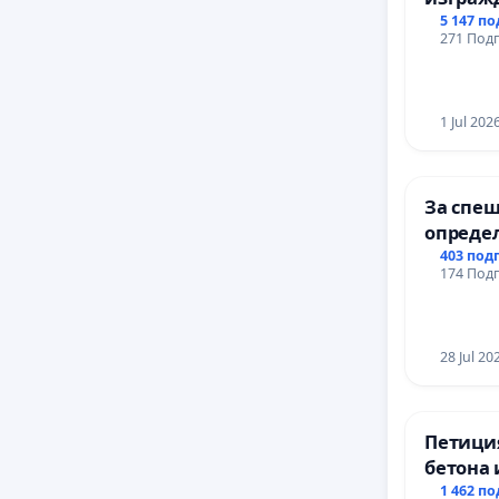
парк в 
5 147 п
271 Подп
1 Jul 202
За спеш
опреде
срокове
403 под
174 Подп
цялост
републ
пътен в
Ихтиман 
28 Jul 20
Момин 
Петиция
бетона 
антично
1 462 п