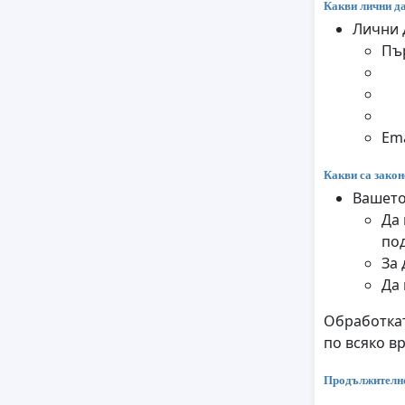
Какви лични да
Лични 
Пъ
Ema
Какви са закон
Вашето
Да 
по
За 
Да
Обработкат
по всяко в
Продължително