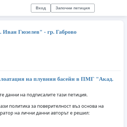
Вход
Започни петиция
 Иван Гюзелев" - гр. Габрово
плоатация на плувния басейн в ПМГ "Акад.
те данни на подписалите тази петиция.
тази политика за поверителност въз основа на
ратор на лични данни авторът е решил: