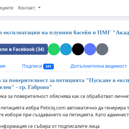
ициите
Контакт:
в експлоатация на плувния басейн в ПМГ "Акад.
ли в Facebook (34)
ия
Подписи
Допълнителна видимост
341
за поверителност за петицията "
Пускане в екс
лев" - гр. Габрово
"
ика за поверителност обяснява как се обработват лични
 петицията избра Peticiq.com автоматично да генерира 
е избори при създаването на петицията. Като админист
информация се събира от подписалите лица