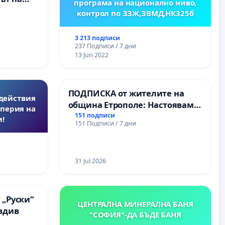
програма на национално ниво,
рите и
контрол по ЗЗЖ,ЗВМД,НК325б
3 213 подписи
237 Подписи / 7 дни
13 Jun 2022
ПОДПИСКА от жителите на
действия
община Етрополе: Настояваме
перия на
за ясни гаранции от “Елаците-
151 подписи
!
151 Подписи / 7 дни
МЕД” АД и от държавата, че ще
се изпълнят всички
екологични норми!
31 Jul 2026
 „Руски“
ЦЕНТРАЛНА МИНЕРАЛНА БАНЯ
овдив
"СОФИЯ"-ДА БЪДЕ БАНЯ