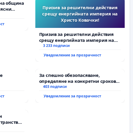
на община
Призив за решителни действия
 ясни
срещу енергийната империя на
Д” АД и от
Христо Ковачки!
пълнят
ост
ми!
Призив за решителни действия
срещу енергийната империя на
Христо Ковачки!
3 233 подписи
Уведомление за прозрачност
е
За спешно обезопасяване,
определяне на конкретни срокове
и извършване на цялостна
403 подписи
рехабилитация на
ост
Уведомление за прозрачност
републиканския път между пътен
възел АМ „Тракия“ - гр. Ихтиман -
с. Мирово - к.к. Момин проход
и
транство