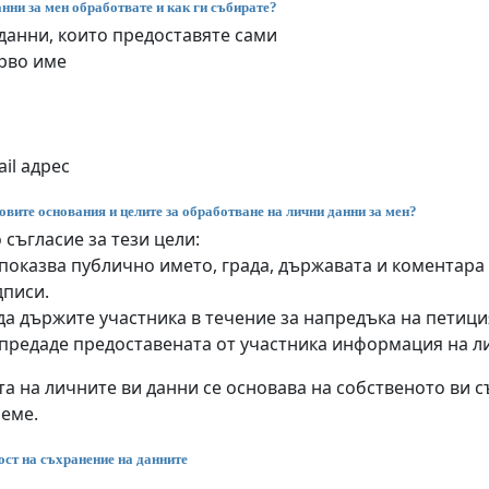
нни за мен обработвате и как ги събирате?
данни, които предоставяте сами
рво име
il адрес
овите основания и целите за обработване на лични данни за мен?
 съгласие за тези цели:
показва публично името, града, държавата и коментара
дписи.
да държите участника в течение за напредъка на петиц
 предаде предоставената от участника информация на л
а на личните ви данни се основава на собственото ви съ
реме.
ст на съхранение на данните