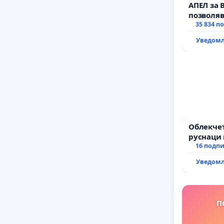
АПЕЛ за 
позволяв
да откра
35 834 п
тъмното
Уведомл
Облекчет
руснаци 
българи
16 подп
Уведомл
П