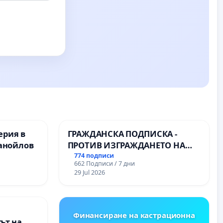
ерия в
ГРАЖДАНСКА ПОДПИСКА -
анойлов
ПРОТИВ ИЗГРАЖДАНЕТО НА
ВЪЖЕНА ЛИНИЯ (ЛИФТ) НА
774 подписи
662 Подписи / 7 дни
ТЕРИТОРИЯТА НА ПРИРОДНА
29 Jul 2026
ЗАБЕЛЕЖИТЕЛНОСТ „ХЪЛМ НА
ОСВОБОДИТЕЛИТЕ“
(БУНАРДЖИК)
Финансиране на кастрационна
ът на