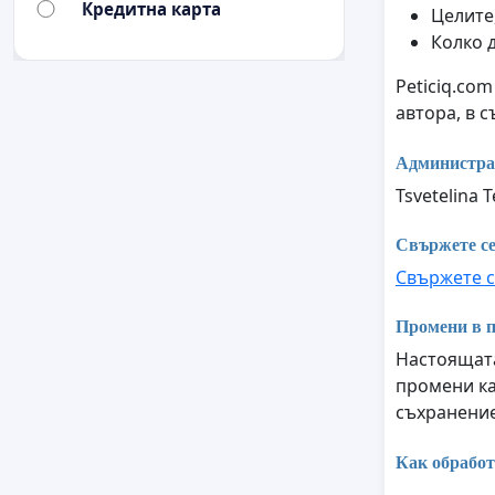
Кредитна карта
Целите,
Колко 
Peticiq.co
автора, в 
Администра
Tsvetelina T
Свържете се
Свържете с
Промени в п
Настоящата
промени ка
съхранение
Как обработ