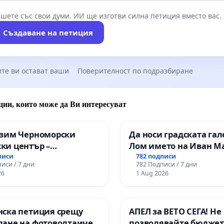
шете със свои думи. ИИ ще изготви силна петиция вместо вас.
Създаване на петиция
те ви остават ваши
Поверителност по подразбиране
ции, които може да Ви интересуват
азим Черноморски
Да носи градската гал
ки център –
Лом името на Иван М
нство за младите на
писи
782 подписи
иси / 7 дни
782 Подписи / 7 дни
26
1 Aug 2026
нска петиция срещу
АПЕЛ за ВЕТО СЕГА! Не
дане на фотоволтаичен
позволявайте бюджет