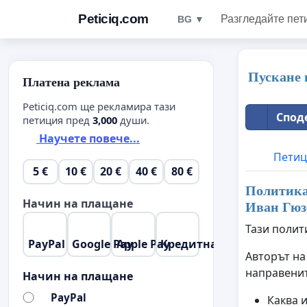
Peticiq.com
Разгледайте пет
BG ▼
Пускане 
Платена реклама
Peticiq.com ще рекламира тази
Споде
петиция пред
3,000
души.
Научете повече...
Петиц
5 €
10 €
20 €
40 €
80 €
Политика 
Начин на плащане
Иван Гюзе
Тази полит
PayPal
Google Pay
Apple Pay
Кредитна карта
Авторът на
направенит
Начин на плащане
PayPal
Каква 