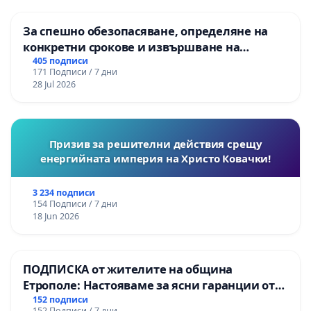
За спешно обезопасяване, определяне на
конкретни срокове и извършване на
цялостна рехабилитация на
405 подписи
171 Подписи / 7 дни
републиканския път между пътен възел АМ
28 Jul 2026
„Тракия“ - гр. Ихтиман - с. Мирово - к.к.
Момин проход
Призив за решителни действия срещу
енергийната империя на Христо Ковачки!
3 234 подписи
154 Подписи / 7 дни
18 Jun 2026
ПОДПИСКА от жителите на община
Етрополе: Настояваме за ясни гаранции от
“Елаците-МЕД” АД и от държавата, че ще се
152 подписи
152 Подписи / 7 дни