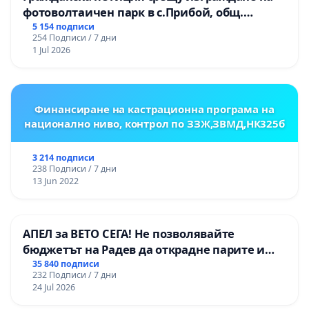
фотоволтаичен парк в с.Прибой, общ.
Радомир
5 154 подписи
254 Подписи / 7 дни
1 Jul 2026
Финансиране на кастрационна програма на
национално ниво, контрол по ЗЗЖ,ЗВМД,НК325б
3 214 подписи
238 Подписи / 7 дни
13 Jun 2022
АПЕЛ за ВЕТО СЕГА! Не позволявайте
бюджетът на Радев да открадне парите и
правата ни в тъмното
35 840 подписи
232 Подписи / 7 дни
24 Jul 2026