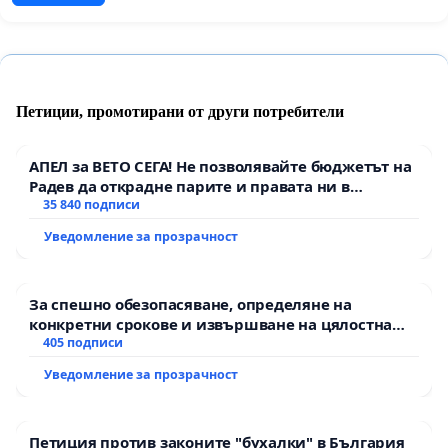
Петиции, промотирани от други потребители
АПЕЛ за ВЕТО СЕГА! Не позволявайте бюджетът на
Радев да открадне парите и правата ни в
тъмното
35 840 подписи
Уведомление за прозрачност
За спешно обезопасяване, определяне на
конкретни срокове и извършване на цялостна
рехабилитация на републиканския път между
405 подписи
пътен възел АМ „Тракия“ - гр. Ихтиман - с.
Уведомление за прозрачност
Мирово - к.к. Момин проход
Петиция против законите "бухалки" в България