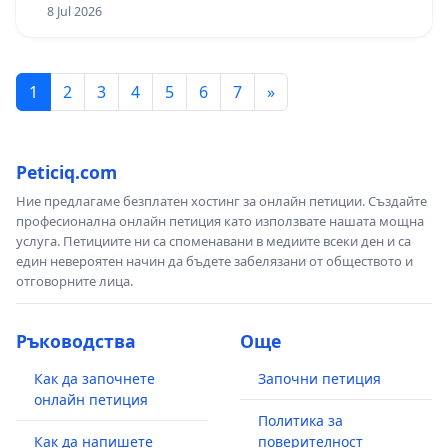
8 Jul 2026
1
2
3
4
5
6
7
»
Peticiq.com
Ние предлагаме безплатен хостинг за онлайн петиции. Създайте
професионална онлайн петиция като използвате нашата мощна
услуга. Петициите ни са споменавани в медиите всеки ден и са
един невероятен начин да бъдете забелязани от обществото и
отговорните лица.
Ръководства
Още
Как да започнете
Започни петиция
онлайн петиция
Политика за
Как да напишете
поверителност