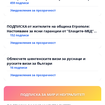
459 подписи
Уведомление за прозрачност
ПОДПИСКА от жителите на община Етрополе:
Настояваме за ясни гаранции от “Елаците-МЕД”
АД и от държавата, че ще се изпълнят всички
152 подписи
екологични норми!
Уведомление за прозрачност
Облекчете шенгенските визи за руснаци и
руските визи за българи
16 подписи
Уведомление за прозрачност
ПОДПИСКА ЗА МИР И НЕУТРАЛИТЕТ!