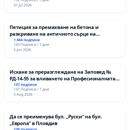
изпълнят всички екологични норми!
31 Jul 2026
Петиция за премахване на бетона и
разкриване на античното сърце на
Могиланската могила във Враца
1 464 подписи
143 Подписи / 7 дни
2 Jun 2026
Искане за преразглеждане на Заповед №
РД-14-55 за вливането на Професионалната
гимназия по промишлени технологии в
137 подписи
137 Подписи / 7 дни
Професионалната гимназия по икономика и
5 Aug 2026
мениджмънт – гр. Пазарджик
Да се преименува бул. „Руски“ на бул.
„Европа“ в Пловдив
138 подписи