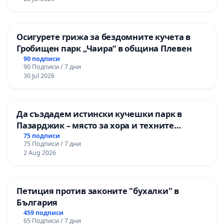
Осигурете грижа за бездомните кучета в
Гробищен парк „Чаира“ в община Плевен
90 подписи
90 Подписи / 7 дни
30 Jul 2026
Да създадем истински кучешки парк в
Пазарджик – място за хора и техните
любимци
75 подписи
75 Подписи / 7 дни
2 Aug 2026
Петиция против законите "бухалки" в
България
459 подписи
65 Подписи / 7 дни