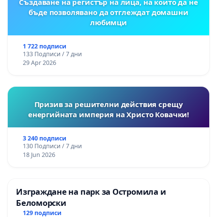
Създаване на регистър на лица, на които да не
бъде позволявано да отглеждат домашни
любимци
1 722 подписи
133 Подписи / 7 дни
29 Apr 2026
Призив за решителни действия срещу
енергийната империя на Христо Ковачки!
3 240 подписи
130 Подписи / 7 дни
18 Jun 2026
Изграждане на парк за Остромила и
Беломорски
129 подписи