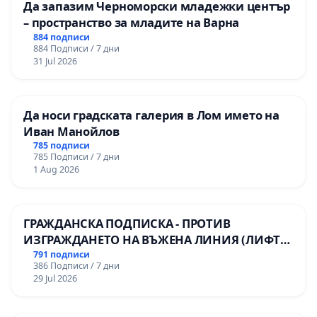
Да запазим Черноморски младежки център
– пространство за младите на Варна
884 подписи
884 Подписи / 7 дни
31 Jul 2026
Да носи градската галерия в Лом името на
Иван Манойлов
785 подписи
785 Подписи / 7 дни
1 Aug 2026
ГРАЖДАНСКА ПОДПИСКА - ПРОТИВ
ИЗГРАЖДАНЕТО НА ВЪЖЕНА ЛИНИЯ (ЛИФТ)
НА ТЕРИТОРИЯТА НА ПРИРОДНА
791 подписи
386 Подписи / 7 дни
ЗАБЕЛЕЖИТЕЛНОСТ „ХЪЛМ НА
29 Jul 2026
ОСВОБОДИТЕЛИТЕ“ (БУНАРДЖИК)