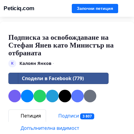
Peticiq.com
Започни петиция
Подписка за освобождаване на
Стефан Янев като Министър на
отбраната
Калоян Янков
·
К
Сподели в Facebook (779)
Петиция
Подписи
3 807
Допълнителна видимост