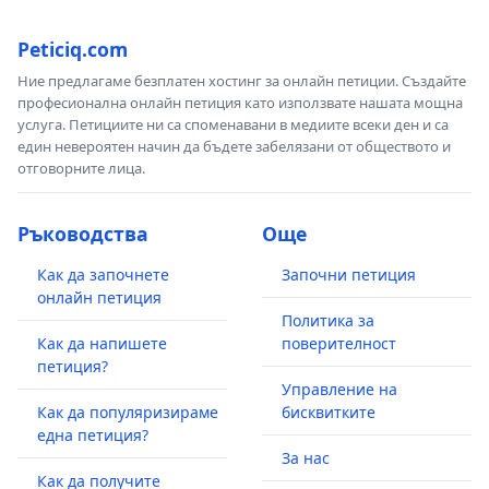
Peticiq.com
Ние предлагаме безплатен хостинг за онлайн петиции. Създайте
професионална онлайн петиция като използвате нашата мощна
услуга. Петициите ни са споменавани в медиите всеки ден и са
един невероятен начин да бъдете забелязани от обществото и
отговорните лица.
Ръководства
Още
Как да започнете
Започни петиция
онлайн петиция
Политика за
Как да напишете
поверителност
петиция?
Управление на
Как да популяризираме
бисквитките
една петиция?
За нас
Как да получите