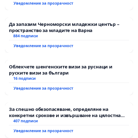
екологични норми!
Уведомление за прозрачност
Да запазим Черноморски младежки център –
пространство за младите на Варна
884 подписи
Уведомление за прозрачност
Облекчете шенгенските визи за руснаци и
руските визи за българи
16 подписи
Уведомление за прозрачност
За спешно обезопасяване, определяне на
конкретни срокове и извършване на цялостна
рехабилитация на републиканския път между
407 подписи
пътен възел АМ „Тракия“ - гр. Ихтиман - с.
Уведомление за прозрачност
Мирово - к.к. Момин проход