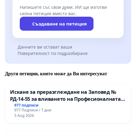
Напишете със свои думи. ИИ ще изготви
силна петиция вместо вас.
Създаване на петиция
Данните ви остават ваши
Поверителност по подразбиране
Други петиции, които може да Ви интересуват
Искане за преразглеждане на Заповед №
РД-14-55 за вливането на Професионалната
гимназия по промишлени технологии в
977 подписи
977 Подписи / 7 дни
Професионалната гимназия по икономика и
5 Aug 2026
мениджмънт – гр. Пазарджик