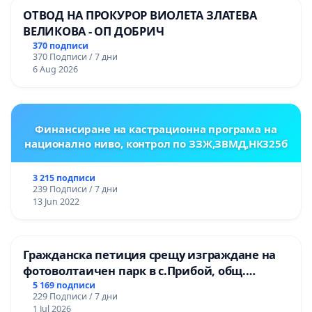
ОТВОД НА ПРОКУРОР ВИОЛЕТА ЗЛАТЕВА
ВЕЛИКОВА - ОП ДОБРИЧ
370 подписи
370 Подписи / 7 дни
6 Aug 2026
Финансиране на кастрационна програма на
национално ниво, контрол по ЗЗЖ,ЗВМД,НК325б
3 215 подписи
239 Подписи / 7 дни
13 Jun 2022
Гражданска петиция срещу изграждане на
фотоволтаичен парк в с.Прибой, общ.
Радомир
5 169 подписи
229 Подписи / 7 дни
1 Jul 2026