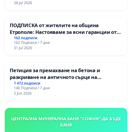
републиканския път между пътен възел АМ
28 Jul 2026
„Тракия“ - гр. Ихтиман - с. Мирово - к.к.
Момин проход
ПОДПИСКА от жителите на община
Етрополе: Настояваме за ясни гаранции от
“Елаците-МЕД” АД и от държавата, че ще се
162 подписи
162 Подписи / 7 дни
изпълнят всички екологични норми!
31 Jul 2026
Петиция за премахване на бетона и
разкриване на античното сърце на
Могиланската могила във Враца
1 472 подписи
146 Подписи / 7 дни
2 Jun 2026
ЦЕНТРАЛНА МИНЕРАЛНА БАНЯ "СОФИЯ"-ДА БЪДЕ
БАНЯ