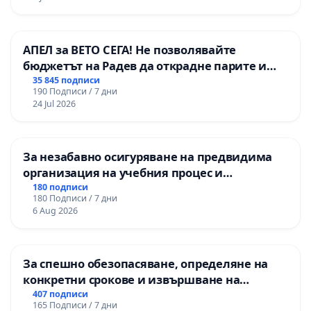
АПЕЛ за ВЕТО СЕГА! Не позволявайте
бюджетът на Радев да открадне парите и
правата ни в тъмното
35 845 подписи
190 Подписи / 7 дни
24 Jul 2026
За незабавно осигуряване на предвидима
организация на учебния процес и
гарантиране на правото на равнопоставено
180 подписи
180 Подписи / 7 дни
и качествено образование на учениците от
6 Aug 2026
ОУ „Княз Александър I“ и Хуманитарна
гимназия „
За спешно обезопасяване, определяне на
конкретни срокове и извършване на
цялостна рехабилитация на
407 подписи
165 Подписи / 7 дни