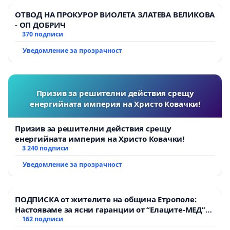
имаше време да докаже, че е такъв министър, и
ОТВОД НА ПРОКУРОР ВИОЛЕТА ЗЛАТЕВА ВЕЛИКОВА
за съжаление, не успя. Време е да си ходи.
- ОП ДОБРИЧ
370 подписи
Мануела Малеева,
Уведомление за прозрачност
Калоян Янков
Призив за решителни действия срещу
енергийната империя на Христо Ковачки!
Призив за решителни действия срещу
енергийната империя на Христо Ковачки!
3 240 подписи
Уведомление за прозрачност
ПОДПИСКА от жителите на община Етрополе:
Настояваме за ясни гаранции от “Елаците-МЕД”
АД и от държавата, че ще се изпълнят всички
162 подписи