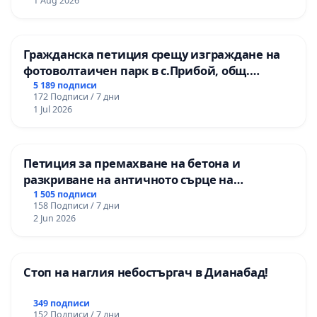
1 Aug 2026
Гражданска петиция срещу изграждане на
фотоволтаичен парк в с.Прибой, общ.
Радомир
5 189 подписи
172 Подписи / 7 дни
1 Jul 2026
Петиция за премахване на бетона и
разкриване на античното сърце на
Могиланската могила във Враца
1 505 подписи
158 Подписи / 7 дни
2 Jun 2026
Стоп на наглия небостъргач в Дианабад!
349 подписи
152 Подписи / 7 дни