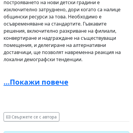
построяването на нови детски градини е
изключително затруднено, дори когато са налице
общински ресурси за това. Необходимо е
осъвременяване на стандартите. Гъвкавите
решения, включително разкриване на филиали,
конвертиране и надграждане на съществуващи
помещения, и делегиране на алтернативни
доставчици, ще позволят навременна реакция на
локални демографски тенденции.
...Покажи повече
3
. Настояваме за премахване на финансовите
бариери при записването в детски градини и за
уеднаквяване на изискванията за медицински
тестове за записване на децата в детски градини
(според Наредба 3 от 5.02.2007 на МЗ), както и
Свържете се с автора
пълното им покриване от НЗОК. Искаме
тестовете да могат да се извършват в населеното