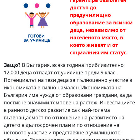
гарантира безплат
ен
достъп до
предучилищно
образование за всички
деца, независимо от
населеното място, в
което живеят и от
социалния им статус.
Защо?
В България, всяка година приблизително
12,000 деца отпадат от училище преди 9 клас.
Потенциалът на тези деца за пълноценно участие в
икономиката е силно намален. Икономиката на
България има нужда от образовани граждани, за да
постигне значими темпове на растеж. Инвестициите
в ранното детско развитие са с най-голяма
възвращаемост по отношение на развитието на
детето в дългосрочен план и по отношение на
неговото участие и представяне в училищното