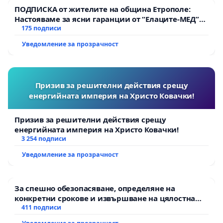
ПОДПИСКА от жителите на община Етрополе:
Настояваме за ясни гаранции от “Елаците-МЕД”
АД и от държавата, че ще се изпълнят всички
175 подписи
екологични норми!
Уведомление за прозрачност
Призив за решителни действия срещу
енергийната империя на Христо Ковачки!
Призив за решителни действия срещу
енергийната империя на Христо Ковачки!
3 254 подписи
Уведомление за прозрачност
За спешно обезопасяване, определяне на
конкретни срокове и извършване на цялостна
рехабилитация на републиканския път между
411 подписи
пътен възел АМ „Тракия“ - гр. Ихтиман - с.