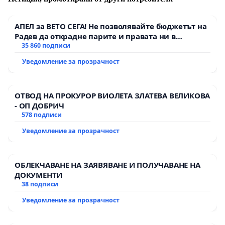
удостоверения за семейно състояние, както и за
учебни материали и пособия за 3 и 4 годишните,
добавят към финансовата тежест на най-бедните
АПЕЛ за ВЕТО СЕГА! Не позволявайте бюджетът на
семейства, много от които се затрудняват да
Радев да открадне парите и правата ни в
тъмното
35 860 подписи
обличат и изхранват децата си.
Уведомление за прозрачност
ОТВОД НА ПРОКУРОР ВИОЛЕТА ЗЛАТЕВА ВЕЛИКОВА
- ОП ДОБРИЧ
578 подписи
Уведомление за прозрачност
ОБЛЕКЧАВАНЕ НА ЗАЯВЯВАНЕ И ПОЛУЧАВАНЕ НА
ДОКУМЕНТИ
38 подписи
Уведомление за прозрачност