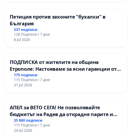
Петиция против законите "бухалки" в
България
537 подписи
126 Подписи / 7 дни
8 Jul 2026
ПОДПИСКА от жителите на община
Етрополе: Настояваме за ясни гаранции от
“Елаците-МЕД” АД и от държавата, че ще се
175 подписи
115 Подписи / 7 дни
изпълнят всички екологични норми!
31 Jul 2026
АПЕЛ за ВЕТО СЕГА! Не позволявайте
бюджетът на Радев да открадне парите и
правата ни в тъмното
35 860 подписи
115 Подписи / 7 дни
24 Jul 2026