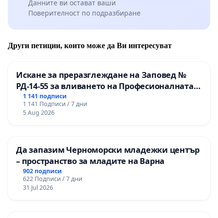
Данните ви остават ваши
Поверителност по подразбиране
Други петиции, които може да Ви интересуват
Искане за преразглеждане на Заповед №
РД-14-55 за вливането на Професионалната
гимназия по промишлени технологии в
1 141 подписи
1 141 Подписи / 7 дни
Професионалната гимназия по икономика и
5 Aug 2026
мениджмънт – гр. Пазарджик
Да запазим Черноморски младежки център
– пространство за младите на Варна
902 подписи
622 Подписи / 7 дни
31 Jul 2026