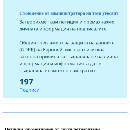
място, в което се намира детската градина.
Таксите за удостоверения (за семеен статус),
Съобщение от администратора на този уебсайт
когато се издават за целите за записване на дете
в детска градина, трябва да отпаднат.
Затворихме тази петиция и премахнахме
Настояваме за забрана за изискване на
личната информация на подписалите.
допълнителни документи при записване (в
някои общини в момента се изисква копие от
Общият регламент за защита на данните
граждански/трудови договори на родителите).
(GDPR) на Европейския съюз изисква
законна причина за съхраняване на лична
Защо?
Към момента съществуват множество
информация и информацията да се
различни практики и изисквания за записване на
съхранява възможно най-кратко.
деца в детски градини. Задължителите медицински
197
тестове са безплатни в много малко на брой
общини; в редица населени места няма лаборатории
Подписи
и изследванията са свързани с непосилни разходи за
транспорт. Изследванията трябва да бъдат
повторени след обезпаразитяване, каквото често е
необходимо при деца, живеещи в нищета.
Допълнителните разходи за издаване на
Петиции, промотирани от други потребители