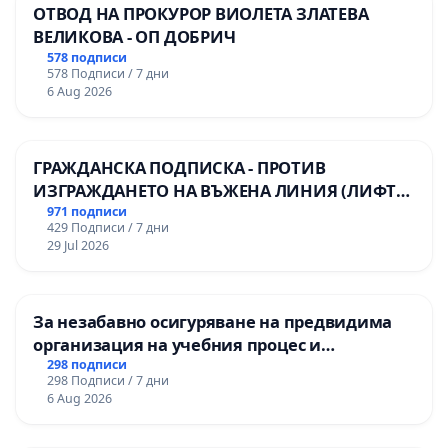
ОТВОД НА ПРОКУРОР ВИОЛЕТА ЗЛАТЕВА
ВЕЛИКОВА - ОП ДОБРИЧ
578 подписи
578 Подписи / 7 дни
6 Aug 2026
ГРАЖДАНСКА ПОДПИСКА - ПРОТИВ
ИЗГРАЖДАНЕТО НА ВЪЖЕНА ЛИНИЯ (ЛИФТ)
НА ТЕРИТОРИЯТА НА ПРИРОДНА
971 подписи
429 Подписи / 7 дни
ЗАБЕЛЕЖИТЕЛНОСТ „ХЪЛМ НА
29 Jul 2026
ОСВОБОДИТЕЛИТЕ“ (БУНАРДЖИК)
За незабавно осигуряване на предвидима
организация на учебния процес и
гарантиране на правото на равнопоставено
298 подписи
298 Подписи / 7 дни
и качествено образование на учениците от
6 Aug 2026
ОУ „Княз Александър I“ и Хуманитарна
гимназия „