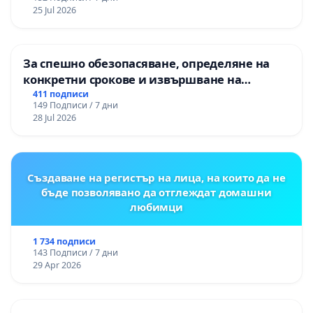
25 Jul 2026
За спешно обезопасяване, определяне на
конкретни срокове и извършване на
цялостна рехабилитация на
411 подписи
149 Подписи / 7 дни
републиканския път между пътен възел АМ
28 Jul 2026
„Тракия“ - гр. Ихтиман - с. Мирово - к.к.
Момин проход
Създаване на регистър на лица, на които да не
бъде позволявано да отглеждат домашни
любимци
1 734 подписи
143 Подписи / 7 дни
29 Apr 2026