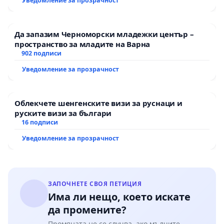
Уведомление за прозрачност
Мирово - к.к. Момин проход
Да запазим Черноморски младежки център –
пространство за младите на Варна
902 подписи
Уведомление за прозрачност
Облекчете шенгенските визи за руснаци и
руските визи за българи
16 подписи
Уведомление за прозрачност
ЗАПОЧНЕТЕ СВОЯ ПЕТИЦИЯ
Има ли нещо, което искате
да промените?
Промяната не се случва, ако мълчите.