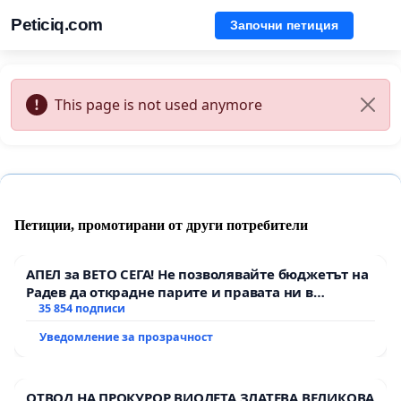
Peticiq.com
Започни петиция
This page is not used anymore
Петиции, промотирани от други потребители
АПЕЛ за ВЕТО СЕГА! Не позволявайте бюджетът на
Радев да открадне парите и правата ни в
тъмното
35 854 подписи
Уведомление за прозрачност
ОТВОД НА ПРОКУРОР ВИОЛЕТА ЗЛАТЕВА ВЕЛИКОВА