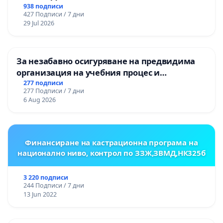
НА ТЕРИТОРИЯТА НА ПРИРОДНА
938 подписи
427 Подписи / 7 дни
ЗАБЕЛЕЖИТЕЛНОСТ „ХЪЛМ НА
29 Jul 2026
ОСВОБОДИТЕЛИТЕ“ (БУНАРДЖИК)
За незабавно осигуряване на предвидима
организация на учебния процес и
гарантиране на правото на равнопоставено
277 подписи
277 Подписи / 7 дни
и качествено образование на учениците от
6 Aug 2026
ОУ „Княз Александър I“ и Хуманитарна
гимназия „
Финансиране на кастрационна програма на
национално ниво, контрол по ЗЗЖ,ЗВМД,НК325б
3 220 подписи
244 Подписи / 7 дни
13 Jun 2022