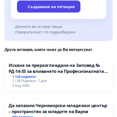
Създаване на петиция
Данните ви остават ваши
Поверителност по подразбиране
Други петиции, които може да Ви интересуват
Искане за преразглеждане на Заповед №
РД-14-55 за вливането на Професионалната
гимназия по промишлени технологии в
1 128 подписи
1 128 Подписи / 7 дни
Професионалната гимназия по икономика и
5 Aug 2026
мениджмънт – гр. Пазарджик
Да запазим Черноморски младежки център
– пространство за младите на Варна
894 подписи