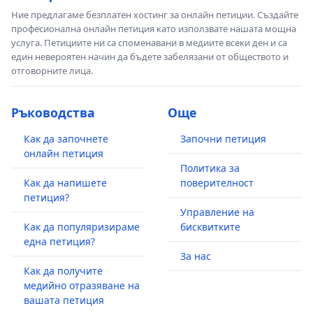
Ние предлагаме безплатен хостинг за онлайн петиции. Създайте
професионална онлайн петиция като използвате нашата мощна
услуга. Петициите ни са споменавани в медиите всеки ден и са
един невероятен начин да бъдете забелязани от обществото и
отговорните лица.
Ръководства
Още
Как да започнете
Започни петиция
онлайн петиция
Политика за
Как да напишете
поверителност
петиция?
Управление на
Как да популяризираме
бисквитките
една петиция?
За нас
Как да получите
медийно отразяване на
вашата петиция