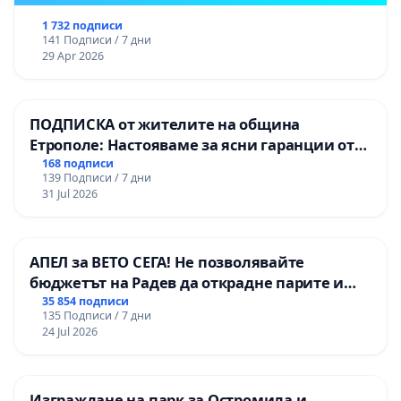
1 732 подписи
141 Подписи / 7 дни
29 Apr 2026
ПОДПИСКА от жителите на община
Етрополе: Настояваме за ясни гаранции от
“Елаците-МЕД” АД и от държавата, че ще се
168 подписи
139 Подписи / 7 дни
изпълнят всички екологични норми!
31 Jul 2026
АПЕЛ за ВЕТО СЕГА! Не позволявайте
бюджетът на Радев да открадне парите и
правата ни в тъмното
35 854 подписи
135 Подписи / 7 дни
24 Jul 2026
Изграждане на парк за Остромила и