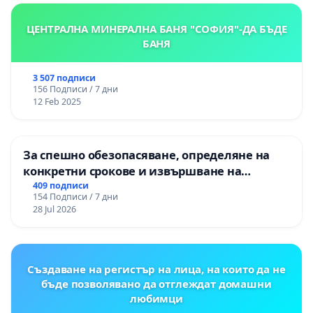
ЦЕНТРАЛНА МИНЕРАЛНА БАНЯ "СОФИЯ"-ДА БЪДЕ
БАНЯ
3 507 подписи
156 Подписи / 7 дни
12 Feb 2025
За спешно обезопасяване, определяне на
конкретни срокове и извършване на
цялостна рехабилитация на
409 подписи
154 Подписи / 7 дни
републиканския път между пътен възел АМ
28 Jul 2026
„Тракия“ - гр. Ихтиман - с. Мирово - к.к.
Момин проход
Създаване на регистър на лица, на които да не
бъде позволявано да отглеждат домашни
любимци