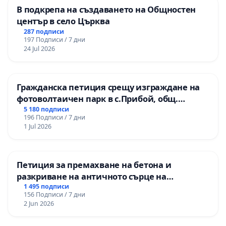
В подкрепа на създаването на Общностен
център в село Църква
287 подписи
197 Подписи / 7 дни
24 Jul 2026
Гражданска петиция срещу изграждане на
фотоволтаичен парк в с.Прибой, общ.
Радомир
5 180 подписи
196 Подписи / 7 дни
1 Jul 2026
Петиция за премахване на бетона и
разкриване на античното сърце на
Могиланската могила във Враца
1 495 подписи
156 Подписи / 7 дни
2 Jun 2026