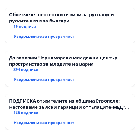
Облекчете шенгенските визи за руснаци и
руските визи за българи
16 подписи
Уведомление за прозрачност
Да запазим Черноморски младежки център –
пространство за младите на Варна
894 подписи
Уведомление за прозрачност
ПОДПИСКА от жителите на община Етрополе:
Настояваме за ясни гаранции от “Елаците-МЕД”
АД и от държавата, че ще се изпълнят всички
168 подписи
екологични норми!
Уведомление за прозрачност