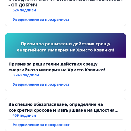
- ОП ДОБРИЧ
524 подписи
Уведомление за прозрачност
Призив за решителни действия срещу
енергийната империя на Христо Ковачки!
Призив за решителни действия срещу
енергийната империя на Христо Ковачки!
3 248 подписи
Уведомление за прозрачност
За спешно обезопасяване, определяне на
конкретни срокове и извършване на цялостна
рехабилитация на републиканския път между
409 подписи
пътен възел АМ „Тракия“ - гр. Ихтиман - с.
Уведомление за прозрачност
Мирово - к.к. Момин проход