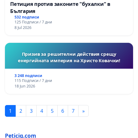
Петиция против законите "бухалки" в
България
532 подписи
125 Подписи / 7 дни
8 Jul 2026
Призив за решителни действия срещу
енергийната империя на Христо Ковачки!
3 248 подписи
115 Подписи / 7 дни
18 Jun 2026
1
2
3
4
5
6
7
»
Peticiq.com