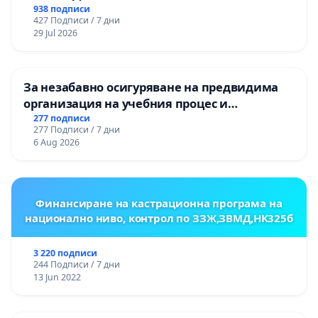
НА ТЕРИТОРИЯТА НА ПРИРОДНА
938 подписи
427 Подписи / 7 дни
ЗАБЕЛЕЖИТЕЛНОСТ „ХЪЛМ НА
29 Jul 2026
ОСВОБОДИТЕЛИТЕ“ (БУНАРДЖИК)
За незабавно осигуряване на предвидима
организация на учебния процес и
гарантиране на правото на равнопоставено
277 подписи
277 Подписи / 7 дни
и качествено образование на учениците от
6 Aug 2026
ОУ „Княз Александър I“ и Хуманитарна
гимназия „
Финансиране на кастрационна програма на
национално ниво, контрол по ЗЗЖ,ЗВМД,НК325б
3 220 подписи
244 Подписи / 7 дни
13 Jun 2022