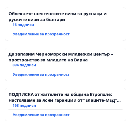
Облекчете шенгенските визи за руснаци и
руските визи за българи
16 подписи
Уведомление за прозрачност
Да запазим Черноморски младежки център –
пространство за младите на Варна
894 подписи
Уведомление за прозрачност
ПОДПИСКА от жителите на община Етрополе:
Настояваме за ясни гаранции от “Елаците-МЕД”
АД и от държавата, че ще се изпълнят всички
168 подписи
екологични норми!
Уведомление за прозрачност