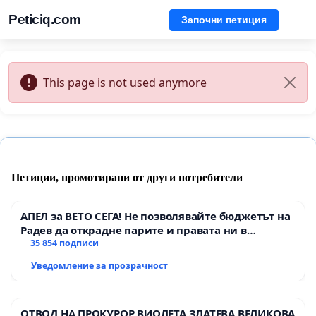
Peticiq.com
Започни петиция
This page is not used anymore
Петиции, промотирани от други потребители
АПЕЛ за ВЕТО СЕГА! Не позволявайте бюджетът на
Радев да открадне парите и правата ни в
тъмното
35 854 подписи
Уведомление за прозрачност
ОТВОД НА ПРОКУРОР ВИОЛЕТА ЗЛАТЕВА ВЕЛИКОВА