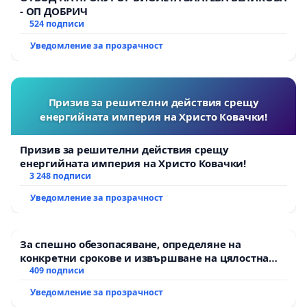
- ОП ДОБРИЧ
524 подписи
Уведомление за прозрачност
Призив за решителни действия срещу
енергийната империя на Христо Ковачки!
Призив за решителни действия срещу
енергийната империя на Христо Ковачки!
3 248 подписи
Уведомление за прозрачност
За спешно обезопасяване, определяне на
конкретни срокове и извършване на цялостна
рехабилитация на републиканския път между
409 подписи
пътен възел АМ „Тракия“ - гр. Ихтиман - с.
Уведомление за прозрачност
Мирово - к.к. Момин проход