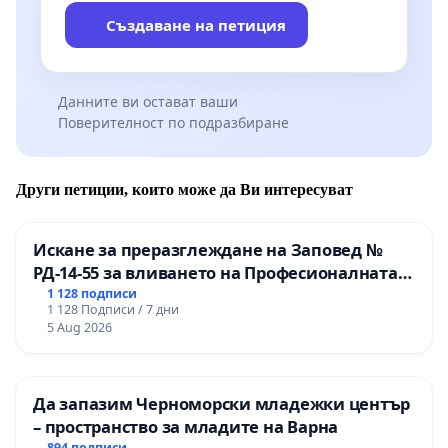
Създаване на петиция
Данните ви остават ваши
Поверителност по подразбиране
Други петиции, които може да Ви интересуват
Искане за преразглеждане на Заповед №
РД-14-55 за вливането на Професионалната
гимназия по промишлени технологии в
1 128 подписи
1 128 Подписи / 7 дни
Професионалната гимназия по икономика и
5 Aug 2026
мениджмънт – гр. Пазарджик
Да запазим Черноморски младежки център
– пространство за младите на Варна
894 подписи