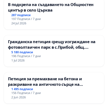
В подкрепа на създаването на Общностен
център в село Църква
287 подписи
197 Подписи / 7 дни
24 Jul 2026
Гражданска петиция срещу изграждане на
фотоволтаичен парк в с.Прибой, общ.
Радомир
5 180 подписи
196 Подписи / 7 дни
1 Jul 2026
Петиция за премахване на бетона и
разкриване на античното сърце на
Могиланската могила във Враца
1 495 подписи
156 Подписи / 7 дни
2 Jun 2026