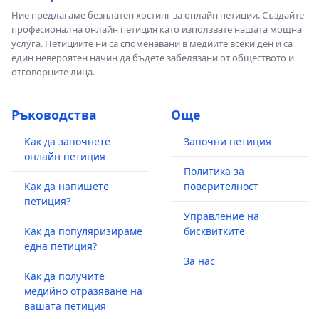
Ние предлагаме безплатен хостинг за онлайн петиции. Създайте
професионална онлайн петиция като използвате нашата мощна
услуга. Петициите ни са споменавани в медиите всеки ден и са
един невероятен начин да бъдете забелязани от обществото и
отговорните лица.
Ръководства
Още
Как да започнете
Започни петиция
онлайн петиция
Политика за
Как да напишете
поверителност
петиция?
Управление на
Как да популяризираме
бисквитките
една петиция?
За нас
Как да получите
медийно отразяване на
вашата петиция