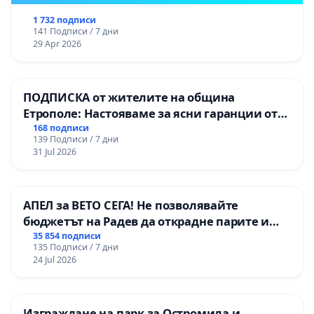
1 732 подписи
141 Подписи / 7 дни
29 Apr 2026
ПОДПИСКА от жителите на община
Етрополе: Настояваме за ясни гаранции от
“Елаците-МЕД” АД и от държавата, че ще се
168 подписи
139 Подписи / 7 дни
изпълнят всички екологични норми!
31 Jul 2026
АПЕЛ за ВЕТО СЕГА! Не позволявайте
бюджетът на Радев да открадне парите и
правата ни в тъмното
35 854 подписи
135 Подписи / 7 дни
24 Jul 2026
Изграждане на парк за Остромила и