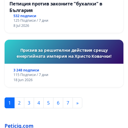
Петиция против законите "бухалки" в
България
532 подписи
125 Подписи / 7 дни
8 Jul 2026
Призив за решителни действия срещу
енергийната империя на Христо Ковачки!
3 248 подписи
115 Подписи / 7 дни
18 Jun 2026
1
2
3
4
5
6
7
»
Peticiq.com