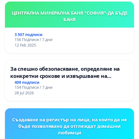
ЦЕНТРАЛНА МИНЕРАЛНА БАНЯ "СОФИЯ"-ДА БЪДЕ
БАНЯ
3 507 подписи
156 Подписи / 7 дни
12 Feb 2025
За спешно обезопасяване, определяне на
конкретни срокове и извършване на
цялостна рехабилитация на
409 подписи
154 Подписи / 7 дни
републиканския път между пътен възел АМ
28 Jul 2026
„Тракия“ - гр. Ихтиман - с. Мирово - к.к.
Момин проход
Създаване на регистър на лица, на които да не
бъде позволявано да отглеждат домашни
любимци