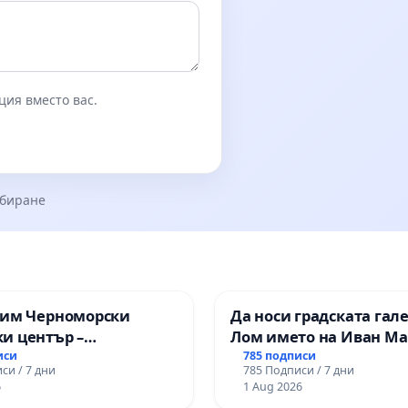
ция вместо вас.
збиране
зим Черноморски
Да носи градската гал
и център –
Лом името на Иван М
ство за младите на
иси
785 подписи
си / 7 дни
785 Подписи / 7 дни
6
1 Aug 2026