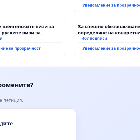
Уведомление за прозрачно
 шенгенските визи за
За спешно обезопасяване
 руските визи за
определяне на конкретни
си
и извършване на цялост
407 подписи
рехабилитация на
ние за прозрачност
Уведомление за прозрачно
републиканския път меж
възел АМ „Тракия“ - гр. И
Мирово - к.к. Момин про
промените?
е петиция.
идите