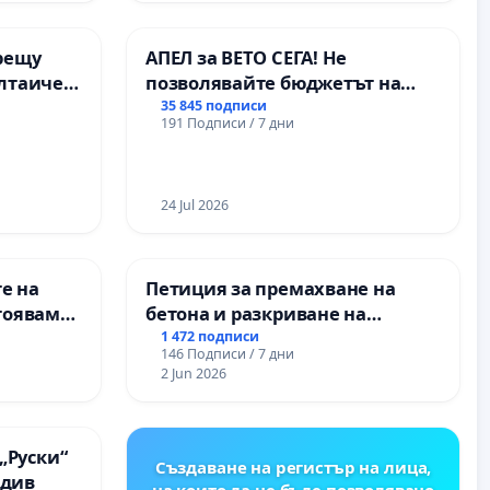
ОСВОБОДИТЕЛИТЕ“
(БУНАРДЖИК)
рещу
АПЕЛ за ВЕТО СЕГА! Не
олтаичен
позволявайте бюджетът на
 Радомир
Радев да открадне парите и
35 845 подписи
191 Подписи / 7 дни
правата ни в тъмното
24 Jul 2026
е на
Петиция за премахване на
тояваме
бетона и разкриване на
лаците-
античното сърце на
1 472 подписи
146 Подписи / 7 дни
а, че ще
Могиланската могила във
2 Jun 2026
Враца
„Руски“
Създаване на регистър на лица,
вдив
на които да не бъде позволявано