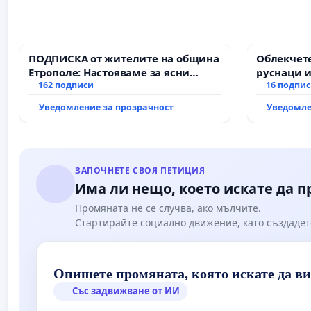
ПОДПИСКА от жителите на община
Облекчете
Етрополе: Настояваме за ясни
руснаци и
гаранции от “Елаците-МЕД” АД и от
162 подписи
българи
16 подпи
държавата, че ще се изпълнят
Уведомление за прозрачност
Уведомле
всички екологични норми!
ЗАПОЧНЕТЕ СВОЯ ПЕТИЦИЯ
Има ли нещо, което искате да 
Промяната не се случва, ако мълчите.
Стартирайте социално движение, като създадет
Опишете промяната, която искате да в
Със задвижване от ИИ