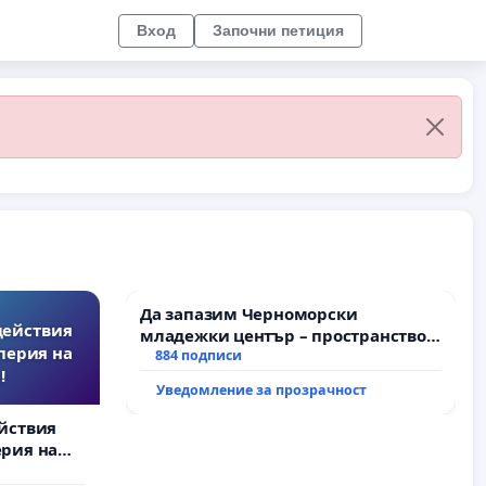
Вход
Започни петиция
Да запазим Черноморски
действия
младежки център – пространство
перия на
за младите на Варна
884 подписи
!
Уведомление за прозрачност
йствия
рия на