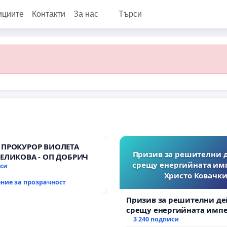
ициите
Контакти
За нас
Търси
 ПРОКУРОР ВИОЛЕТА
Призив за решителни 
ВЕЛИКОВА - ОП ДОБРИЧ
срещу енергийната им
иси
Христо Ковачки
ние за прозрачност
Призив за решителни де
срещу енергийната импе
Христо Ковачки!
3 240 подписи