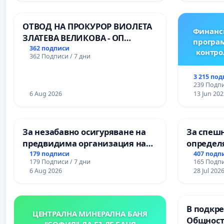
Професионалната гимназия по
икономика и мениджмънт – гр.
ОТВОД НА ПРОКУРОР ВИОЛЕТА
Пазарджик
Финанс
ЗЛАТЕВА ВЕЛИКОВА - ОП
програм
ДОБРИЧ
362 подписи
контро
362 Подписи / 7 дни
3 215 по
239 Подпи
6 Aug 2026
13 Jun 202
За незабавно осигуряване на
За спешн
предвидима организация на
определ
учебния процес и гарантиране
срокове
179 подписи
407 подп
179 Подписи / 7 дни
165 Подпи
на правото на равнопоставено
цялостн
6 Aug 2026
28 Jul 202
и качествено образование на
републи
учениците от ОУ „Княз
пътен въ
Александър I“ и Хуманитарна
Ихтиман -
В подкре
гимназия „
Момин п
ЦЕНТРАЛНА МИНЕРАЛНА БАНЯ
Общност
"СОФИЯ"-ДА БЪДЕ БАНЯ