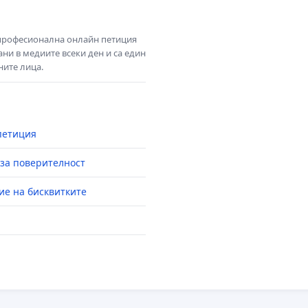
 професионална онлайн петиция
ни в медиите всеки ден и са един
ните лица.
петиция
за поверителност
ие на бисквитките