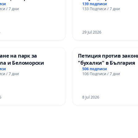
иси
139 подписи
си / 7 дни
133 Подписи / 7 дни
6
29 Jul 2026
не на парк за
Петиция против закон
ла и Беломорски
"бухалки" в България
иси
506 подписи
си / 7 дни
106 Подписи / 7 дни
6
8 Jul 2026