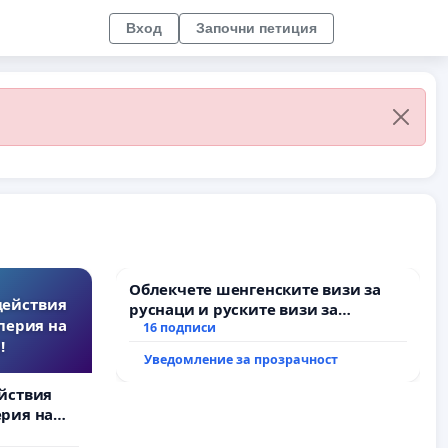
Вход
Започни петиция
Облекчете шенгенските визи за
действия
руснаци и руските визи за
перия на
българи
16 подписи
!
Уведомление за прозрачност
йствия
рия на