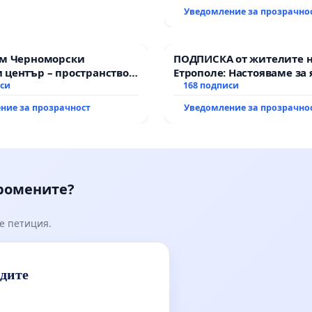
Уведомление за прозрачно
им Черноморски
ПОДПИСКА от жителите 
 център – пространство
Етрополе: Настояваме за 
е на Варна
иси
гаранции от “Елаците-МЕД
168 подписи
държавата, че ще се изп
ние за прозрачност
Уведомление за прозрачно
всички екологични норм
промените?
е петиция.
идите