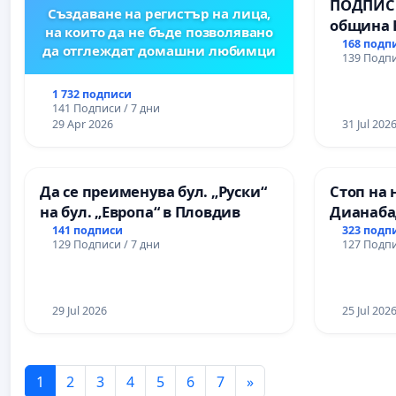
ПОДПИСК
Създаване на регистър на лица,
община 
на които да не бъде позволявано
за ясни 
168 подп
да отглеждат домашни любимци
139 Подпи
МЕД” АД 
се изпъ
1 732 подписи
екологи
141 Подписи / 7 дни
29 Apr 2026
31 Jul 202
Да се преименува бул. „Руски“
Стоп на 
на бул. „Европа“ в Пловдив
Дианаба
141 подписи
323 подп
129 Подписи / 7 дни
127 Подпи
29 Jul 2026
25 Jul 202
1
2
3
4
5
6
7
»