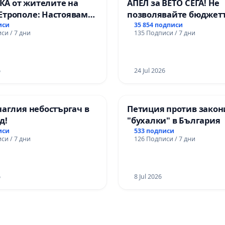
А от жителите на
АПЕЛ за ВЕТО СЕГА! Не
Етрополе: Настояваме
позволявайте бюджетъ
гаранции от “Елаците-
Радев да открадне пар
иси
35 854 подписи
си / 7 дни
135 Подписи / 7 дни
и от държавата, че ще
правата ни в тъмното
лнят всички
чни норми!
6
24 Jul 2026
наглия небостъргач в
Петиция против закон
д!
"бухалки" в България
иси
533 подписи
си / 7 дни
126 Подписи / 7 дни
6
8 Jul 2026