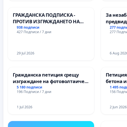
Професионалната гимназия по
икономика и мениджмънт – гр.
ГРАЖДАНСКА ПОДПИСКА -
За незаб
Пазарджик
ПРОТИВ ИЗГРАЖДАНЕТО НА
предвид
ВЪЖЕНА ЛИНИЯ (ЛИФТ) НА
учебния 
938 подписи
277 подп
427 Подписи / 7 дни
277 Подпи
ТЕРИТОРИЯТА НА ПРИРОДНА
на право
ЗАБЕЛЕЖИТЕЛНОСТ „ХЪЛМ НА
и качест
ОСВОБОДИТЕЛИТЕ“
ученицит
(БУНАРДЖИК)
29 Jul 2026
Александ
6 Aug 202
гимнази
Гражданска петиция срещу
Петиция
изграждане на фотоволтаичен
бетона и
парк в с.Прибой, общ. Радомир
антично
5 180 подписи
1 495 по
196 Подписи / 7 дни
156 Подпи
Могилан
Враца
1 Jul 2026
2 Jun 2026