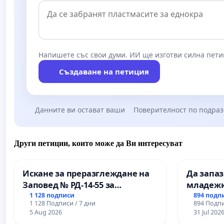
Напишете със свои думи. ИИ ще изготви силна пети
Създаване на петиция
Данните ви остават ваши
Поверителност по подра
Други петиции, които може да Ви интересуват
Искане за преразглеждане на
Да запа
Заповед № РД-14-55 за
младежк
вливането на
простран
1 128 подписи
894 подп
1 128 Подписи / 7 дни
894 Подпи
Професионалната гимназия по
Варна
5 Aug 2026
31 Jul 202
промишлени технологии в