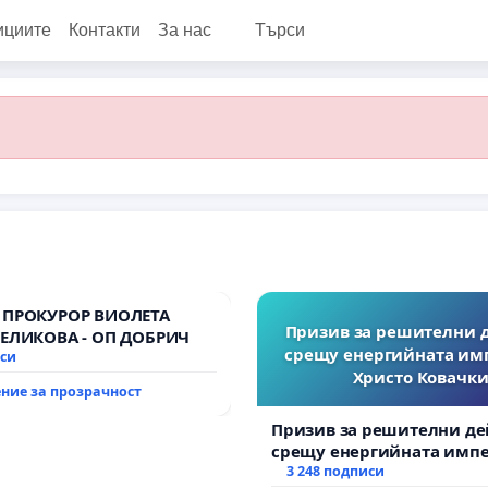
ициите
Контакти
За нас
Търси
 ПРОКУРОР ВИОЛЕТА
Призив за решителни 
ВЕЛИКОВА - ОП ДОБРИЧ
срещу енергийната им
иси
Христо Ковачки
ние за прозрачност
Призив за решителни де
срещу енергийната импе
Христо Ковачки!
3 248 подписи