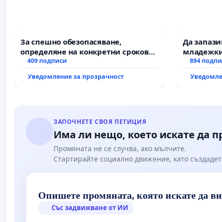
За спешно обезопасяване,
Да запаз
определяне на конкретни срокове
младежки
и извършване на цялостна
409 подписи
за младит
894 подп
рехабилитация на
Уведомление за прозрачност
Уведомле
републиканския път между пътен
възел АМ „Тракия“ - гр. Ихтиман - с.
Мирово - к.к. Момин проход
ЗАПОЧНЕТЕ СВОЯ ПЕТИЦИЯ
Има ли нещо, което искате да 
Промяната не се случва, ако мълчите.
Стартирайте социално движение, като създадет
Опишете промяната, която искате да в
Със задвижване от ИИ