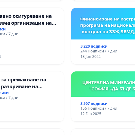
авно осигуряване на
Финансиране на кастр
има организация на
програма на национал
процес и гарантиране
иси
контрол по ЗЗЖ,ЗВМД
си / 7 дни
то на равнопоставено
вено образование на
3 220 подписи
е от ОУ „Княз
244 Подписи / 7 дни
ър I“ и Хуманитарна
6
13 Jun 2022
я „
 за премахване на
ЦЕНТРАЛНА МИНЕРАЛН
 разкриване на
"СОФИЯ"-ДА БЪДЕ 
то сърце на
дписи
си / 7 дни
ската могила във
3 507 подписи
156 Подписи / 7 дни
12 Feb 2025