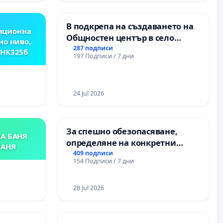
В подкрепа на създаването на
ационна
Общностен център в село
но ниво,
Църква
287 подписи
,НК325б
197 Подписи / 7 дни
24 Jul 2026
За спешно обезопасяване,
А БАНЯ
определяне на конкретни
БАНЯ
срокове и извършване на
409 подписи
154 Подписи / 7 дни
цялостна рехабилитация на
републиканския път между
пътен възел АМ „Тракия“ - гр.
28 Jul 2026
Ихтиман - с. Мирово - к.к.
Момин проход