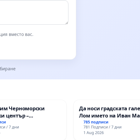
ция вместо вас.
збиране
зим Черноморски
Да носи градската гал
и център –
Лом името на Иван М
ство за младите на
иси
785 подписи
си / 7 дни
781 Подписи / 7 дни
6
1 Aug 2026