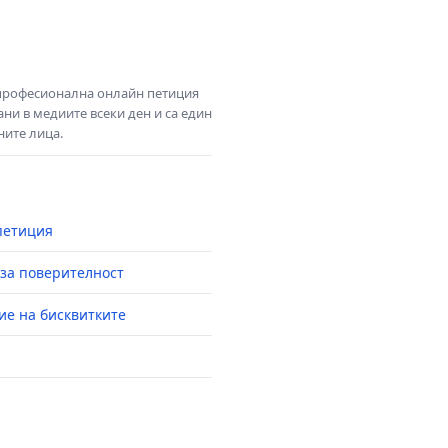
 професионална онлайн петиция
ни в медиите всеки ден и са един
ните лица.
петиция
за поверителност
ие на бисквитките