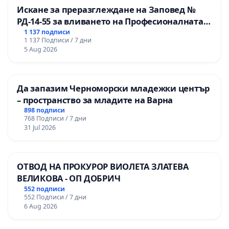
Искане за преразглеждане на Заповед №
РД-14-55 за вливането на Професионалната
гимназия по промишлени технологии в
1 137 подписи
1 137 Подписи / 7 дни
Професионалната гимназия по икономика и
5 Aug 2026
мениджмънт – гр. Пазарджик
Да запазим Черноморски младежки център
– пространство за младите на Варна
898 подписи
768 Подписи / 7 дни
31 Jul 2026
ОТВОД НА ПРОКУРОР ВИОЛЕТА ЗЛАТЕВА
ВЕЛИКОВА - ОП ДОБРИЧ
552 подписи
552 Подписи / 7 дни
6 Aug 2026