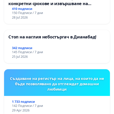
конкретни срокове и извършване на
цялостна рехабилитация на
410 подписи
150 Подписи / 7 дни
републиканския път между пътен възел АМ
28 Jul 2026
„Тракия“ - гр. Ихтиман - с. Мирово - к.к.
Момин проход
Стоп на наглия небостъргач в Дианабад!
342 подписи
145 Подписи / 7 дни
25 Jul 2026
Създаване на регистър на лица, на които да не
бъде позволявано да отглеждат домашни
любимци
1 733 подписи
142 Подписи / 7 дни
29 Apr 2026