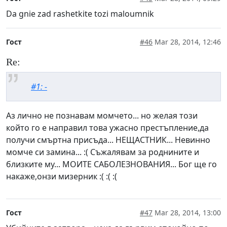
Da gnie zad rashetkite tozi maloumnik
Гост
#46
Mar 28, 2014, 12:46
Re:
#1: -
Аз лично не познавам момчето... но желая този
който го е направил това ужасно престъпление,да
получи смъртна присъда... НЕЩАСТНИК... Невинно
момче си замина... :( Съжалявам за роднините и
близките му... МОИТЕ САБОЛЕЗНОВАНИЯ... Бог ще го
накаже,онзи мизерник :( :( :(
Гост
#47
Mar 28, 2014, 13:00