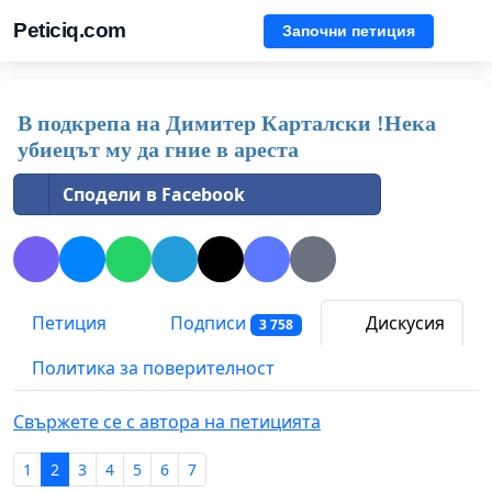
Peticiq.com
Започни петиция
В подкрепа на Димитер Карталски !Нека
убиецът му да гние в ареста
Сподели в Facebook
Петиция
Подписи
Дискусия
3 758
Политика за поверителност
Свържете се с автора на петицията
1
2
3
4
5
6
7