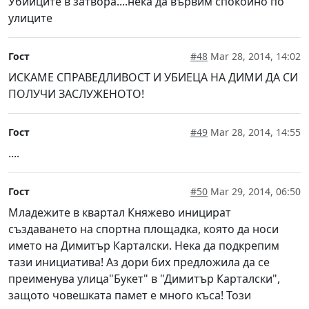
Убийците в затвора....нека да вървим спокойно по
улиците
Гост
#48
Mar 28, 2014, 14:02
ИСКАМЕ СПРАВЕДЛИВОСТ И УБИЕЦА НА ДИМИ ДА СИ
ПОЛУЧИ ЗАСЛУЖЕНОТО!
Гост
#49
Mar 28, 2014, 14:55
....
Гост
#50
Mar 29, 2014, 06:50
Младежите в квартал Княжево иницират
създаването на спортна площадка, която да носи
името на Димитър Карталски. Нека да подкрепим
тази инициатива! Аз дори бих предложила да се
преименува улица"Букет" в "Димитър Карталски",
защото човешката памет е много къса! Този