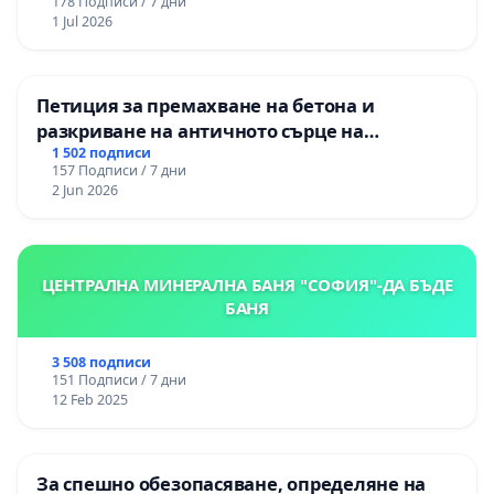
178 Подписи / 7 дни
1 Jul 2026
Петиция за премахване на бетона и
разкриване на античното сърце на
Могиланската могила във Враца
1 502 подписи
157 Подписи / 7 дни
2 Jun 2026
ЦЕНТРАЛНА МИНЕРАЛНА БАНЯ "СОФИЯ"-ДА БЪДЕ
БАНЯ
3 508 подписи
151 Подписи / 7 дни
12 Feb 2025
За спешно обезопасяване, определяне на