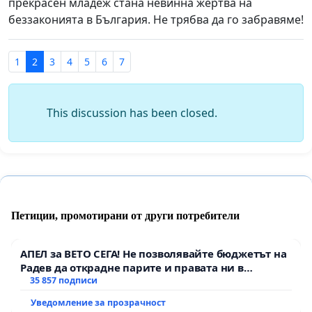
прекрасен младеж стана невинна жертва на
беззаконията в България. Не трябва да го забравяме!
1
2
3
4
5
6
7
This discussion has been closed.
Петиции, промотирани от други потребители
АПЕЛ за ВЕТО СЕГА! Не позволявайте бюджетът на
Радев да открадне парите и правата ни в
тъмното
35 857 подписи
Уведомление за прозрачност