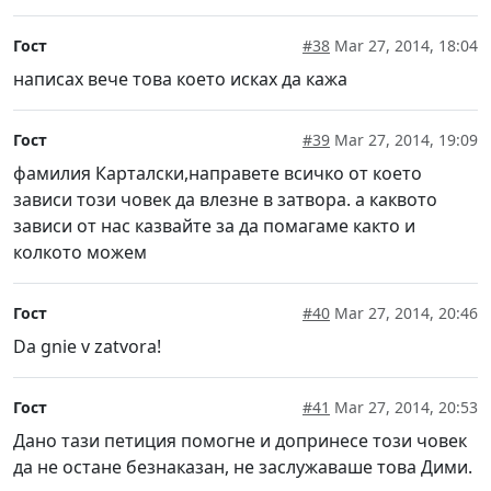
Гост
#38
Mar 27, 2014, 18:04
написах вече това което исках да кажа
Гост
#39
Mar 27, 2014, 19:09
фамилия Карталски,направете всичко от което
зависи този човек да влезне в затвора. а каквото
зависи от нас казвайте за да помагаме както и
колкото можем
Гост
#40
Mar 27, 2014, 20:46
Da gnie v zatvora!
Гост
#41
Mar 27, 2014, 20:53
Дано тази петиция помогне и допринесе този човек
да не остане безнаказан, не заслужаваше това Дими.