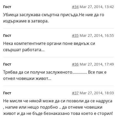
Гост
#34
Mar 27, 2014, 13:42
Убиеца заслужава смъртна присъда.Не ние да го
издържаме в затвора.
Гост
#35
Mar 27, 2014, 16:55
Нека компетентните органи поне веднъж си
свършат работата...
Гост
#36
Mar 27, 2014, 17:49
Трябва да си получи заслуженото.............. Все пак е
отнел човешки живот...
Гост
#37
Mar 27, 2014, 18:03
Не мисля че някой може да си позволи да се надруса
, напие или нещо подобно .. да отнеме човешки
живот и да не бъде безнаказано това което е сторил!