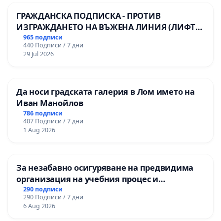
ГРАЖДАНСКА ПОДПИСКА - ПРОТИВ
ИЗГРАЖДАНЕТО НА ВЪЖЕНА ЛИНИЯ (ЛИФТ)
НА ТЕРИТОРИЯТА НА ПРИРОДНА
965 подписи
440 Подписи / 7 дни
ЗАБЕЛЕЖИТЕЛНОСТ „ХЪЛМ НА
29 Jul 2026
ОСВОБОДИТЕЛИТЕ“ (БУНАРДЖИК)
Да носи градската галерия в Лом името на
Иван Манойлов
786 подписи
407 Подписи / 7 дни
1 Aug 2026
За незабавно осигуряване на предвидима
организация на учебния процес и
гарантиране на правото на равнопоставено
290 подписи
290 Подписи / 7 дни
и качествено образование на учениците от
6 Aug 2026
ОУ „Княз Александър I“ и Хуманитарна