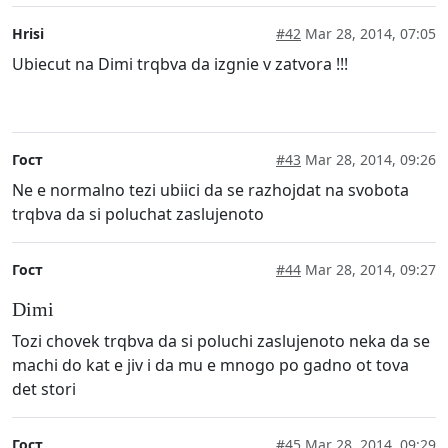
Hrisi
#42
Mar 28, 2014, 07:05
Ubiecut na Dimi trqbva da izgnie v zatvora !!!
Гост
#43
Mar 28, 2014, 09:26
Ne e normalno tezi ubiici da se razhojdat na svobota
trqbva da si poluchat zaslujenoto
Гост
#44
Mar 28, 2014, 09:27
Dimi
Tozi chovek trqbva da si poluchi zaslujenoto neka da se
machi do kat e jiv i da mu e mnogo po gadno ot tova
det stori
Гост
#45
Mar 28, 2014, 09:29