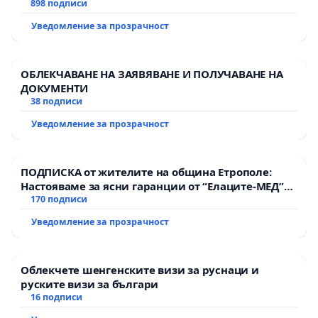
898 подписи
Уведомление за прозрачност
ОБЛЕКЧАВАНЕ НА ЗАЯВЯВАНЕ И ПОЛУЧАВАНЕ НА
ДОКУМЕНТИ
38 подписи
Уведомление за прозрачност
ПОДПИСКА от жителите на община Етрополе:
Настояваме за ясни гаранции от “Елаците-МЕД”
АД и от държавата, че ще се изпълнят всички
170 подписи
екологични норми!
Уведомление за прозрачност
Облекчете шенгенските визи за руснаци и
руските визи за българи
16 подписи