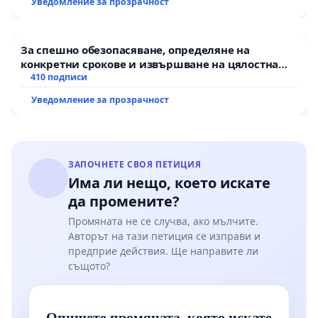
Уведомление за прозрачност
За спешно обезопасяване, определяне на
конкретни срокове и извършване на цялостна
рехабилитация на републиканския път между
410 подписи
пътен възел АМ „Тракия“ - гр. Ихтиман - с.
Уведомление за прозрачност
Мирово - к.к. Момин проход
ЗАПОЧНЕТЕ СВОЯ ПЕТИЦИЯ
Има ли нещо, което искате
да промените?
Промяната не се случва, ако мълчите.
Авторът на тази петиция се изправи и
предприе действия. Ще направите ли
същото?
Опишете промяната, която искате