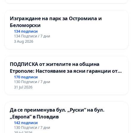
Изграждане на парк за Остромила и
Беломорски
134 подписи
134 Подписи / 7 дни
3 Aug 2026
ПОДПИСКА от жителите на община
Етрополе: Настояваме за ясни гаранции от
“Елаците-МЕД” АД и от държавата, че ще се
170 подписи
130 Подписи / 7 дни
изпълнят всички екологични норми!
31 Jul 2026
Да се преименува бул. „Руски“ на бул.
„Европа“ в Пловдив
142 подписи
130 Подписи / 7 дни
29 Jul 2026