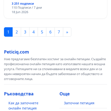
3 251 подписи
110 Подписи / 7 дни
18 Jun 2026
1
2
3
4
5
6
7
»
Peticiq.com
Ние предлагаме безплатен хостинг за онлайн петиции. Създайте
професионална онлайн петиция като използвате нашата мощна
услуга. Петициите ни са споменавани в медиите всеки ден и са
един невероятен начин да бъдете забелязани от обществото и
отговорните лица.
Ръководства
Още
Как да започнете
Започни петиция
онлайн петиция