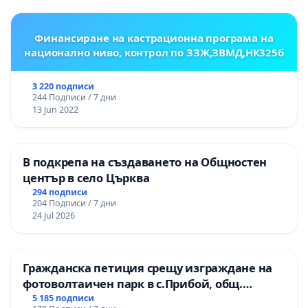
гимназия „
Финансиране на кастрационна програма на
национално ниво, контрол по ЗЗЖ,ЗВМД,НК325б
3 220 подписи
244 Подписи / 7 дни
13 Jun 2022
В подкрепа на създаването на Общностен
център в село Църква
294 подписи
204 Подписи / 7 дни
24 Jul 2026
Гражданска петиция срещу изграждане на
фотоволтаичен парк в с.Прибой, общ.
Радомир
5 185 подписи