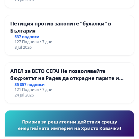
Петиция против законите "бухалки" в
България
537 подписи
127 Подписи / 7 дни
8 Jul 2026
АПЕЛ за ВЕТО СЕГА! Не позволявайте
бюджетът на Радев да открадне парите и
правата ни в тъмното
35 857 подписи
121 Подписи / 7 дни
24 Jul 2026
Призив за решителни действия срещу
енергийната империя на Христо Ковачки!