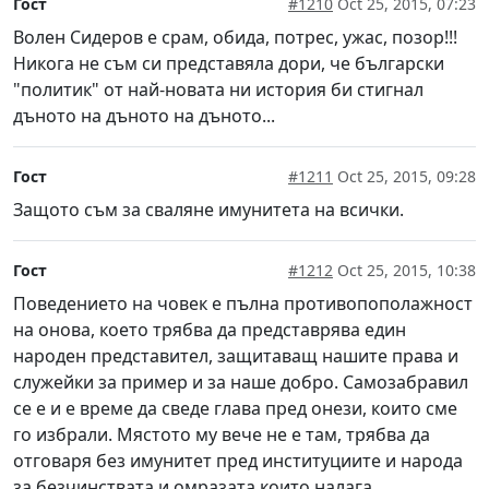
Гост
#1210
Oct 25, 2015, 07:23
Волен Сидеров е срам, обида, потрес, ужас, позор!!!
Никога не съм си представяла дори, че български
"политик" от най-новата ни история би стигнал
дъното на дъното на дъното...
Гост
#1211
Oct 25, 2015, 09:28
Защото съм за сваляне имунитета на всички.
Гост
#1212
Oct 25, 2015, 10:38
Поведението на човек е пълна противопополажност
на онова, което трябва да представрява един
народен представител, защитаващ нашите права и
служейки за пример и за наше добро. Самозабравил
се е и е време да сведе глава пред онези, които сме
го избрали. Мястото му вече не е там, трябва да
отговаря без имунитет пред институциите и народа
за безчинствата и омразата,които налага.