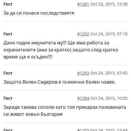
Гост
#1201
Oct 23, 2015, 15:38
За да си понесе последствиятя
Гост
#1202
Oct 24, 2015, 07:18
Дано падне имунитета му!!! Ще има работа за
охранителите (ама за кратко) защото след кратко
време ще е осъден!!!!
Гост
#1203
Oct 24, 2015, 07:42
Защото Волен Сидеров е психично болен човек.
Гост
#1204
Oct 24, 2015, 10:02
Заради такива сополи като тоя прекарах половината
си живот извън България
Гост
#1205
Oct 24, 2015, 15:43