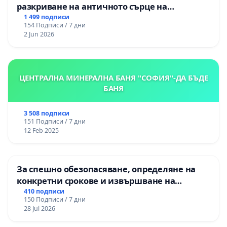
разкриване на античното сърце на
Могиланската могила във Враца
1 499 подписи
154 Подписи / 7 дни
2 Jun 2026
ЦЕНТРАЛНА МИНЕРАЛНА БАНЯ "СОФИЯ"-ДА БЪДЕ
БАНЯ
3 508 подписи
151 Подписи / 7 дни
12 Feb 2025
За спешно обезопасяване, определяне на
конкретни срокове и извършване на
цялостна рехабилитация на
410 подписи
150 Подписи / 7 дни
републиканския път между пътен възел АМ
28 Jul 2026
„Тракия“ - гр. Ихтиман - с. Мирово - к.к.