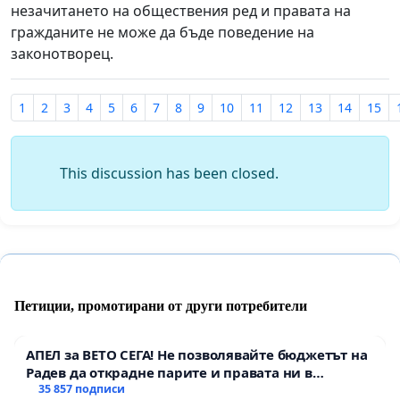
незачитането на обществения ред и правата на
гражданите не може да бъде поведение на
законотворец.
1
2
3
4
5
6
7
8
9
10
11
12
13
14
15
This discussion has been closed.
Петиции, промотирани от други потребители
АПЕЛ за ВЕТО СЕГА! Не позволявайте бюджетът на
Радев да открадне парите и правата ни в
тъмното
35 857 подписи