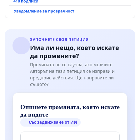
рехабилитация на републиканския път между
410 подписи
пътен възел АМ „Тракия“ - гр. Ихтиман - с.
Уведомление за прозрачност
Мирово - к.к. Момин проход
ЗАПОЧНЕТЕ СВОЯ ПЕТИЦИЯ
Има ли нещо, което искате
да промените?
Промяната не се случва, ако мълчите.
Авторът на тази петиция се изправи и
предприе действия. Ще направите ли
същото?
Опишете промяната, която искате
да видите
Със задвижване от ИИ