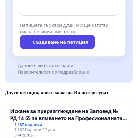
Напишете със свои думи. ИИ ще изготви
силна петиция вместо вас.
Създаване на петиция
Данните ви остават ваши
Поверителност по подразбиране
Други петиции, които може да Ви интересуват
Искане за преразглеждане на Заповед №
РД-14-55 за вливането на Професионалната
гимназия по промишлени технологии в
1 137 подписи
1 137 Подписи / 7 дни
Професионалната гимназия по икономика и
5 Aug 2026