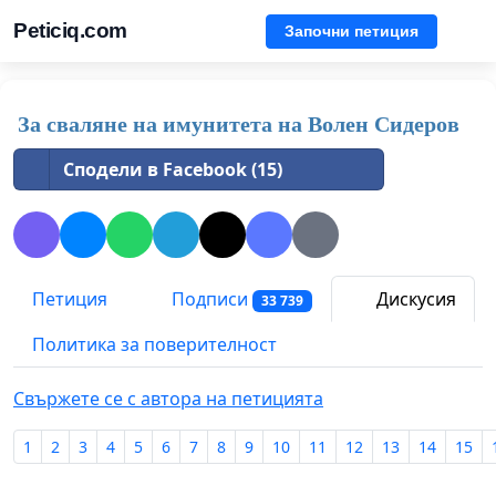
Peticiq.com
Започни петиция
За сваляне на имунитета на Волен Сидеров
Сподели в Facebook (15)
Петиция
Подписи
Дискусия
33 739
Политика за поверителност
Свържете се с автора на петицията
1
2
3
4
5
6
7
8
9
10
11
12
13
14
15