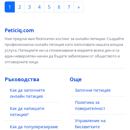
1
2
3
4
5
6
7
»
Peticiq.com
Ние предлагаме безплатен хостинг за онлайн петиции. Създайте
професионална онлайн петиция като използвате нашата мощна
услуга. Петициите ни са споменавани в медиите всеки ден и са
един невероятен начин да бъдете забелязани от обществото и
отговорните лица.
Ръководства
Още
Как да започнете
Започни петиция
онлайн петиция
Политика за
Как да напишете
поверителност
петиция?
Управление на
Как да популяризираме
бисквитките