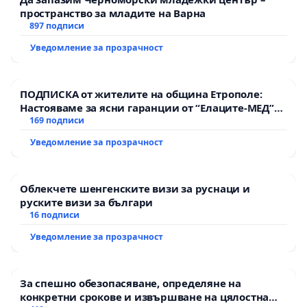
пространство за младите на Варна
897 подписи
Уведомление за прозрачност
ПОДПИСКА от жителите на община Етрополе:
Настояваме за ясни гаранции от “Елаците-МЕД”
АД и от държавата, че ще се изпълнят всички
169 подписи
екологични норми!
Уведомление за прозрачност
Облекчете шенгенските визи за руснаци и
руските визи за българи
16 подписи
Уведомление за прозрачност
За спешно обезопасяване, определяне на
конкретни срокове и извършване на цялостна