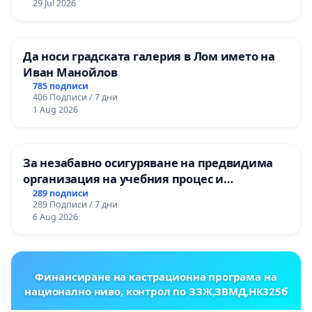
29 Jul 2026
ОСВОБОДИТЕЛИТЕ“ (БУНАРДЖИК)
Да носи градската галерия в Лом името на
Иван Манойлов
785 подписи
406 Подписи / 7 дни
1 Aug 2026
За незабавно осигуряване на предвидима
организация на учебния процес и
гарантиране на правото на равнопоставено
289 подписи
289 Подписи / 7 дни
и качествено образование на учениците от
6 Aug 2026
ОУ „Княз Александър I“ и Хуманитарна
гимназия „
Финансиране на кастрационна програма на
национално ниво, контрол по ЗЗЖ,ЗВМД,НК325б