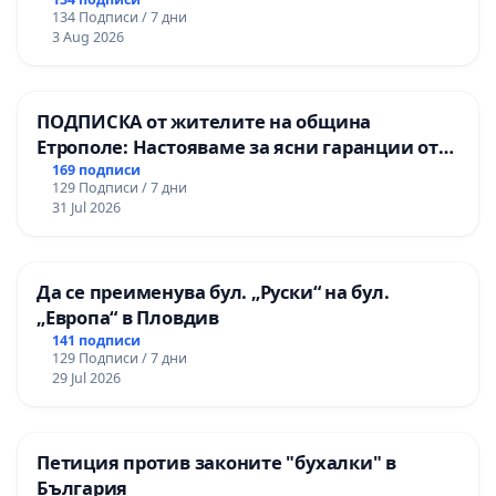
134 Подписи / 7 дни
3 Aug 2026
ПОДПИСКА от жителите на община
Етрополе: Настояваме за ясни гаранции от
“Елаците-МЕД” АД и от държавата, че ще се
169 подписи
129 Подписи / 7 дни
изпълнят всички екологични норми!
31 Jul 2026
Да се преименува бул. „Руски“ на бул.
„Европа“ в Пловдив
141 подписи
129 Подписи / 7 дни
29 Jul 2026
Петиция против законите "бухалки" в
България