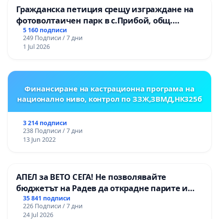
Гражданска петиция срещу изграждане на
фотоволтаичен парк в с.Прибой, общ.
Радомир
5 160 подписи
249 Подписи / 7 дни
1 Jul 2026
Финансиране на кастрационна програма на
национално ниво, контрол по ЗЗЖ,ЗВМД,НК325б
3 214 подписи
238 Подписи / 7 дни
13 Jun 2022
АПЕЛ за ВЕТО СЕГА! Не позволявайте
бюджетът на Радев да открадне парите и
правата ни в тъмното
35 841 подписи
226 Подписи / 7 дни
24 Jul 2026