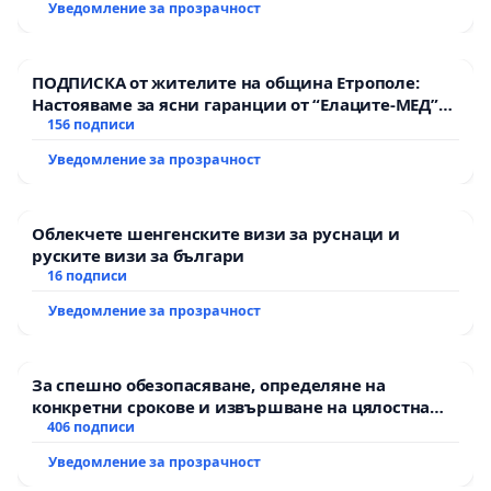
Уведомление за прозрачност
ПОДПИСКА от жителите на община Етрополе:
Настояваме за ясни гаранции от “Елаците-МЕД”
АД и от държавата, че ще се изпълнят всички
156 подписи
екологични норми!
Уведомление за прозрачност
Облекчете шенгенските визи за руснаци и
руските визи за българи
16 подписи
Уведомление за прозрачност
За спешно обезопасяване, определяне на
конкретни срокове и извършване на цялостна
рехабилитация на републиканския път между
406 подписи
пътен възел АМ „Тракия“ - гр. Ихтиман - с.
Уведомление за прозрачност
Мирово - к.к. Момин проход