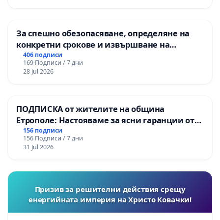
За спешно обезопасяване, определяне на
конкретни срокове и извършване на
цялостна рехабилитация на
406 подписи
169 Подписи / 7 дни
републиканския път между пътен възел АМ
28 Jul 2026
„Тракия“ - гр. Ихтиман - с. Мирово - к.к.
Момин проход
ПОДПИСКА от жителите на община
Етрополе: Настояваме за ясни гаранции от
“Елаците-МЕД” АД и от държавата, че ще се
156 подписи
156 Подписи / 7 дни
изпълнят всички екологични норми!
31 Jul 2026
Призив за решителни действия срещу
енергийната империя на Христо Ковачки!