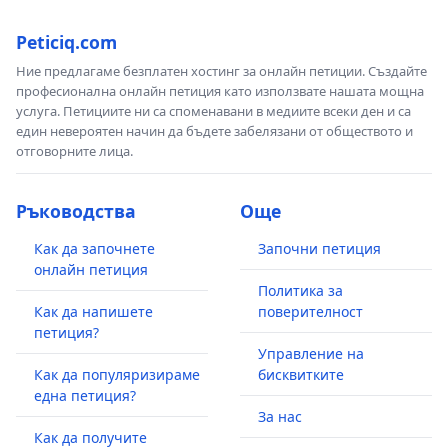
Peticiq.com
Ние предлагаме безплатен хостинг за онлайн петиции. Създайте
професионална онлайн петиция като използвате нашата мощна
услуга. Петициите ни са споменавани в медиите всеки ден и са
един невероятен начин да бъдете забелязани от обществото и
отговорните лица.
Ръководства
Още
Как да започнете
Започни петиция
онлайн петиция
Политика за
Как да напишете
поверителност
петиция?
Управление на
Как да популяризираме
бисквитките
една петиция?
За нас
Как да получите