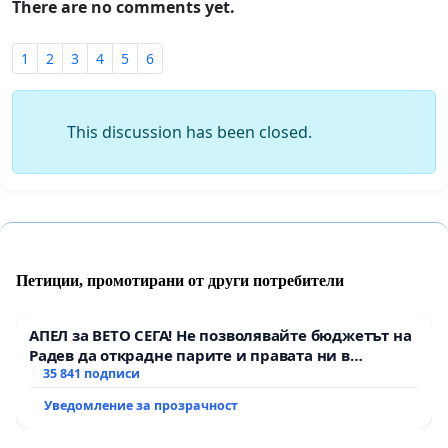
There are no comments yet.
1
2
3
4
5
6
This discussion has been closed.
Петиции, промотирани от други потребители
АПЕЛ за ВЕТО СЕГА! Не позволявайте бюджетът на
Радев да открадне парите и правата ни в
тъмното
35 841 подписи
Уведомление за прозрачност