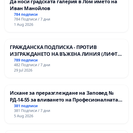
Да носи градската галерия в Лом името на
Иван Манойлов
784 подписи
784 Подписи / 7 дни
1 Aug 2026
ГРАЖДАНСКА ПОДПИСКА - ПРОТИВ
ИЗГРАЖДАНЕТО НА ВЪЖЕНА ЛИНИЯ (ЛИФТ)
НА ТЕРИТОРИЯТА НА ПРИРОДНА
789 подписи
482 Подписи / 7 дни
ЗАБЕЛЕЖИТЕЛНОСТ „ХЪЛМ НА
29 Jul 2026
ОСВОБОДИТЕЛИТЕ“ (БУНАРДЖИК)
Искане за преразглеждане на Заповед №
РД-14-55 за вливането на Професионалната
гимназия по промишлени технологии в
381 подписи
381 Подписи / 7 дни
Професионалната гимназия по икономика и
5 Aug 2026
мениджмънт – гр. Пазарджик