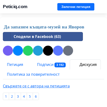
Peticiq.com
Започни петиция
Да запазим къщата-музей на Яворов
Сподели в Facebook (63)
Петиция
Подписи
Дискусия
3 192
Политика за поверителност
Свържете се с автора на петицията
1
2
3
4
5
6