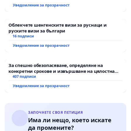
екологични норми!
Уведомление за прозрачност
Облекчете шенгенските визи за руснаци и
руските визи за българи
16 подписи
Уведомление за прозрачност
За спешно обезопасяване, определяне на
конкретни срокове и извършване на цялостна
рехабилитация на републиканския път между
407 подписи
пътен възел АМ „Тракия“ - гр. Ихтиман - с.
Уведомление за прозрачност
Мирово - к.к. Момин проход
ЗАПОЧНЕТЕ СВОЯ ПЕТИЦИЯ
Има ли нещо, което искате
да промените?