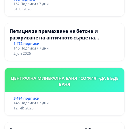
162 Подписи / 7 дни
изпълнят всички екологични норми!
31 Jul 2026
Петиция за премахване на бетона и
разкриване на античното сърце на
Могиланската могила във Враца
1 472 подписи
146 Подписи / 7 дни
2 Jun 2026
ЦЕНТРАЛНА МИНЕРАЛНА БАНЯ "СОФИЯ"-ДА БЪДЕ
БАНЯ
3 494 подписи
145 Подписи / 7 дни
12 Feb 2025