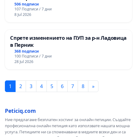
506 подписи
107 Подписи / 7 дни
8 Jul 2026
Спрете изменението на ПУП за р-н Ладовица
в Перник
368 подписи
100 Подписи / 7 дни
28 Jul 2026
1
2
3
4
5
6
7
8
»
Peticiq.com
Ние предлагаме безплатен хостинг за онлайн петиции. Създайте
професионална онлайн петиция като използвате нашата мощна
услуга. Петициите ни са споменавани в медиите всеки ден и са