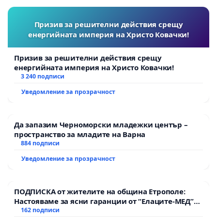
Призив за решителни действия срещу
енергийната империя на Христо Ковачки!
Призив за решителни действия срещу
енергийната империя на Христо Ковачки!
3 240 подписи
Уведомление за прозрачност
Да запазим Черноморски младежки център –
пространство за младите на Варна
884 подписи
Уведомление за прозрачност
ПОДПИСКА от жителите на община Етрополе:
Настояваме за ясни гаранции от “Елаците-МЕД”
АД и от държавата, че ще се изпълнят всички
162 подписи