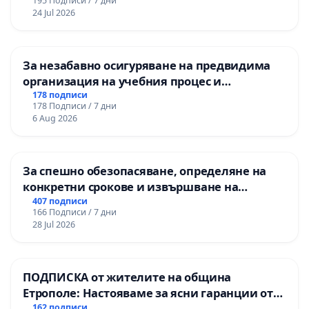
195 Подписи / 7 дни
24 Jul 2026
За незабавно осигуряване на предвидима
организация на учебния процес и
гарантиране на правото на равнопоставено
178 подписи
178 Подписи / 7 дни
и качествено образование на учениците от
6 Aug 2026
ОУ „Княз Александър I“ и Хуманитарна
гимназия „
За спешно обезопасяване, определяне на
конкретни срокове и извършване на
цялостна рехабилитация на
407 подписи
166 Подписи / 7 дни
републиканския път между пътен възел АМ
28 Jul 2026
„Тракия“ - гр. Ихтиман - с. Мирово - к.к.
Момин проход
ПОДПИСКА от жителите на община
Етрополе: Настояваме за ясни гаранции от
“Елаците-МЕД” АД и от държавата, че ще се
162 подписи