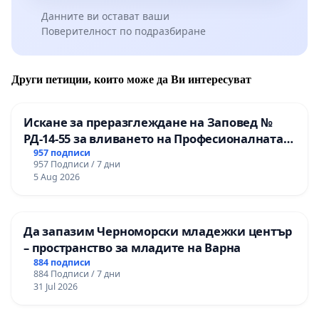
Данните ви остават ваши
Поверителност по подразбиране
Други петиции, които може да Ви интересуват
Искане за преразглеждане на Заповед №
РД-14-55 за вливането на Професионалната
гимназия по промишлени технологии в
957 подписи
957 Подписи / 7 дни
Професионалната гимназия по икономика и
5 Aug 2026
мениджмънт – гр. Пазарджик
Да запазим Черноморски младежки център
– пространство за младите на Варна
884 подписи
884 Подписи / 7 дни
31 Jul 2026