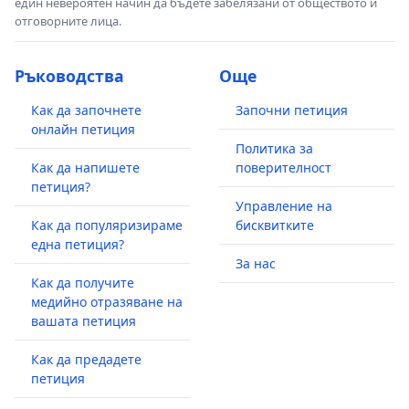
един невероятен начин да бъдете забелязани от обществото и
отговорните лица.
Ръководства
Още
Как да започнете
Започни петиция
онлайн петиция
Политика за
Как да напишете
поверителност
петиция?
Управление на
Как да популяризираме
бисквитките
една петиция?
За нас
Как да получите
медийно отразяване на
вашата петиция
Как да предадете
петиция