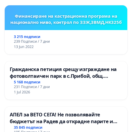
Финансиране на кастрационна програма на
национално ниво, контрол по ЗЗЖ,ЗВМД,НК325б
3 215 подписи
239 Подписи / 7 дни
13 Jun 2022
Гражданска петиция срещу изграждане на
фотоволтаичен парк в с.Прибой, общ.
Радомир
5 168 подписи
231 Подписи / 7 дни
1 Jul 2026
АПЕЛ за ВЕТО СЕГА! Не позволявайте
бюджетът на Радев да открадне парите и
правата ни в тъмното
35 845 подписи