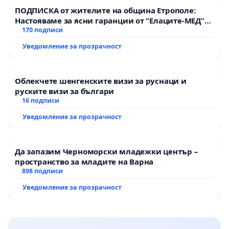
ПОДПИСКА от жителите на община Етрополе:
Настояваме за ясни гаранции от “Елаците-МЕД”
АД и от държавата, че ще се изпълнят всички
170 подписи
екологични норми!
Уведомление за прозрачност
Облекчете шенгенските визи за руснаци и
руските визи за българи
16 подписи
Уведомление за прозрачност
Да запазим Черноморски младежки център –
пространство за младите на Варна
898 подписи
Уведомление за прозрачност