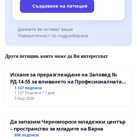
Създаване на петиция
Данните ви остават ваши
Поверителност по подразбиране
Други петиции, които може да Ви интересуват
Искане за преразглеждане на Заповед №
РД-14-55 за вливането на Професионалната
гимназия по промишлени технологии в
1 137 подписи
1 137 Подписи / 7 дни
Професионалната гимназия по икономика и
5 Aug 2026
мениджмънт – гр. Пазарджик
Да запазим Черноморски младежки център
– пространство за младите на Варна
898 подписи