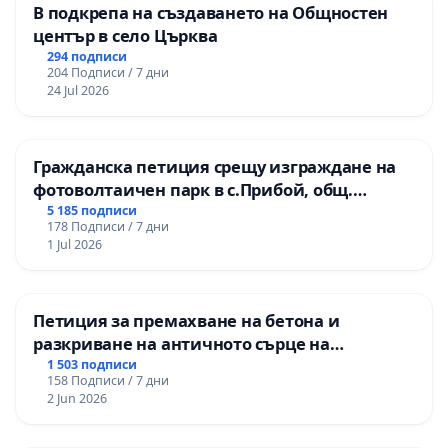
В подкрепа на създаването на Общностен
център в село Църква
294 подписи
204 Подписи / 7 дни
24 Jul 2026
Гражданска петиция срещу изграждане на
фотоволтаичен парк в с.Прибой, общ.
Радомир
5 185 подписи
178 Подписи / 7 дни
1 Jul 2026
Петиция за премахване на бетона и
разкриване на античното сърце на
Могиланската могила във Враца
1 503 подписи
158 Подписи / 7 дни
2 Jun 2026