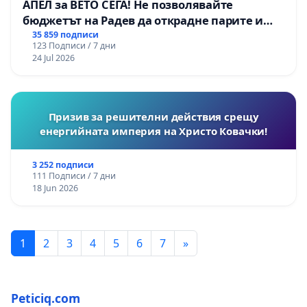
АПЕЛ за ВЕТО СЕГА! Не позволявайте
бюджетът на Радев да открадне парите и
правата ни в тъмното
35 859 подписи
123 Подписи / 7 дни
24 Jul 2026
Призив за решителни действия срещу
енергийната империя на Христо Ковачки!
3 252 подписи
111 Подписи / 7 дни
18 Jun 2026
1
2
3
4
5
6
7
»
Peticiq.com