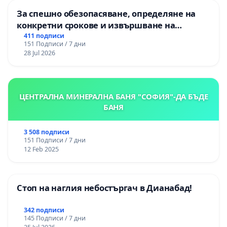
За спешно обезопасяване, определяне на
конкретни срокове и извършване на
цялостна рехабилитация на
411 подписи
151 Подписи / 7 дни
републиканския път между пътен възел АМ
28 Jul 2026
„Тракия“ - гр. Ихтиман - с. Мирово - к.к.
Момин проход
ЦЕНТРАЛНА МИНЕРАЛНА БАНЯ "СОФИЯ"-ДА БЪДЕ
БАНЯ
3 508 подписи
151 Подписи / 7 дни
12 Feb 2025
Стоп на наглия небостъргач в Дианабад!
342 подписи
145 Подписи / 7 дни