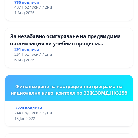
786 подписи
407 Подписи / 7 дни
1 Aug 2026
За незабавно осигуряване на предвидима
организация на учебния процес и
гарантиране на правото на равнопоставено
291 подписи
291 Подписи / 7 дни
и качествено образование на учениците от
6 Aug 2026
ОУ „Княз Александър I“ и Хуманитарна
гимназия „
Финансиране на кастрационна програма на
национално ниво, контрол по ЗЗЖ,ЗВМД,НК325б
3 220 подписи
244 Подписи / 7 дни
13 Jun 2022