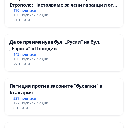
Етрополе: Настояваме за ясни гаранции от
“Елаците-МЕД” АД и от държавата, че ще се
170 подписи
130 Подписи / 7 дни
изпълнят всички екологични норми!
31 Jul 2026
Да се преименува бул. „Руски“ на бул.
„Европа“ в Пловдив
142 подписи
130 Подписи / 7 дни
29 Jul 2026
Петиция против законите "бухалки" в
България
537 подписи
127 Подписи / 7 дни
8 Jul 2026