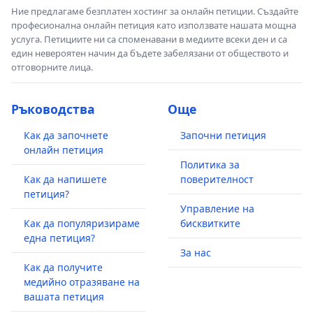
Ние предлагаме безплатен хостинг за онлайн петиции. Създайте
професионална онлайн петиция като използвате нашата мощна
услуга. Петициите ни са споменавани в медиите всеки ден и са
един невероятен начин да бъдете забелязани от обществото и
отговорните лица.
Ръководства
Още
Как да започнете
Започни петиция
онлайн петиция
Политика за
Как да напишете
поверителност
петиция?
Управление на
Как да популяризираме
бисквитките
една петиция?
За нас
Как да получите
медийно отразяване на
вашата петиция