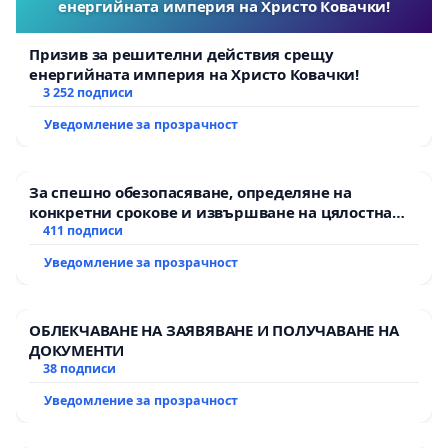
енергийната империя на Христо Ковачки!
Призив за решителни действия срещу
енергийната империя на Христо Ковачки!
3 252 подписи
Уведомление за прозрачност
За спешно обезопасяване, определяне на
конкретни срокове и извършване на цялостна
рехабилитация на републиканския път между
411 подписи
пътен възел АМ „Тракия“ - гр. Ихтиман - с.
Уведомление за прозрачност
Мирово - к.к. Момин проход
ОБЛЕКЧАВАНЕ НА ЗАЯВЯВАНЕ И ПОЛУЧАВАНЕ НА
ДОКУМЕНТИ
38 подписи
Уведомление за прозрачност