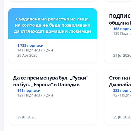
ПОДПИСК
Създаване на регистър на лица,
община 
на които да не бъде позволявано
за ясни 
168 подп
да отглеждат домашни любимци
139 Подпи
МЕД” АД 
се изпъ
1 732 подписи
екологи
141 Подписи / 7 дни
29 Apr 2026
31 Jul 202
Да се преименува бул. „Руски“
Стоп на 
на бул. „Европа“ в Пловдив
Дианаба
141 подписи
323 подп
129 Подписи / 7 дни
127 Подпи
29 Jul 2026
25 Jul 202