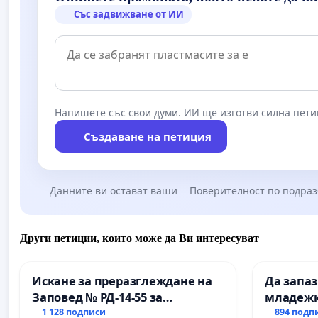
Със задвижване от ИИ
Напишете със свои думи. ИИ ще изготви силна пети
Създаване на петиция
Данните ви остават ваши
Поверителност по подра
Други петиции, които може да Ви интересуват
Искане за преразглеждане на
Да запа
Заповед № РД-14-55 за
младежк
вливането на
простран
1 128 подписи
894 подп