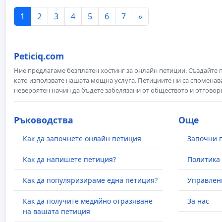
1
2
3
4
5
6
7
»
Peticiq.com
Ние предлагаме безплатен хостинг за онлайн петиции. Създайте
като използвате нашата мощна услуга. Петициите ни са споменава
невероятен начин да бъдете забелязани от обществото и отговор
Ръководства
Още
Как да започнете онлайн петиция
Започни 
Как да напишете петиция?
Политика 
Как да популяризираме една петиция?
Управлен
Как да получите медийно отразяване
За нас
на вашата петиция