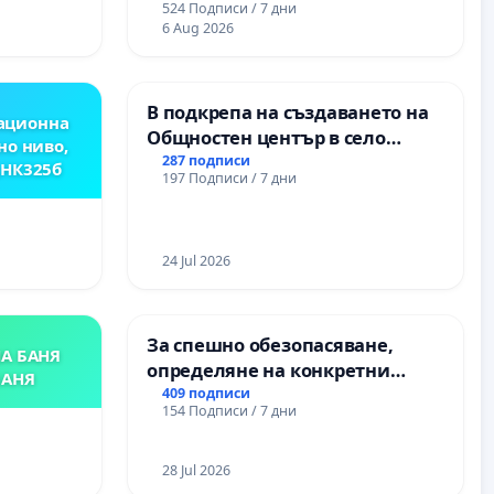
524 Подписи / 7 дни
6 Aug 2026
В подкрепа на създаването на
ационна
Общностен център в село
но ниво,
Църква
287 подписи
,НК325б
197 Подписи / 7 дни
24 Jul 2026
За спешно обезопасяване,
А БАНЯ
определяне на конкретни
БАНЯ
срокове и извършване на
409 подписи
154 Подписи / 7 дни
цялостна рехабилитация на
републиканския път между
пътен възел АМ „Тракия“ - гр.
28 Jul 2026