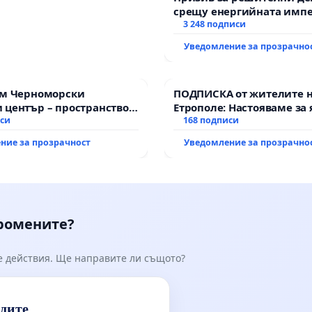
срещу енергийната импе
Христо Ковачки!
3 248 подписи
Уведомление за прозрачно
им Черноморски
ПОДПИСКА от жителите 
 център – пространство
Етрополе: Настояваме за 
е на Варна
иси
гаранции от “Елаците-МЕД
168 подписи
държавата, че ще се изп
ние за прозрачност
Уведомление за прозрачно
всички екологични норм
промените?
е действия. Ще направите ли същото?
идите