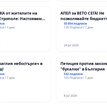
А от жителите на
АПЕЛ за ВЕТО СЕГА! Не
Етрополе: Настояваме
позволявайте бюджетъ
гаранции от “Елаците-
Радев да открадне пар
иси
35 854 подписи
си / 7 дни
135 Подписи / 7 дни
и от държавата, че ще
правата ни в тъмното
лнят всички
чни норми!
6
24 Jul 2026
наглия небостъргач в
Петиция против закон
д!
"бухалки" в България
иси
532 подписи
си / 7 дни
125 Подписи / 7 дни
6
8 Jul 2026