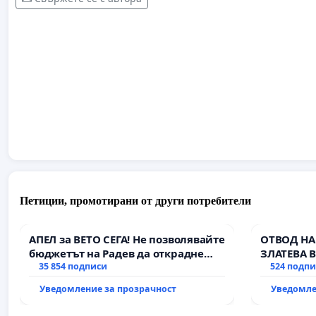
Петиции, промотирани от други потребители
АПЕЛ за ВЕТО СЕГА! Не позволявайте
ОТВОД НА
бюджетът на Радев да открадне
ЗЛАТЕВА 
парите и правата ни в тъмното
35 854 подписи
524 подп
Уведомление за прозрачност
Уведомле