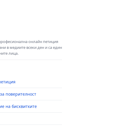
 професионална онлайн петиция
ни в медиите всеки ден и са един
ните лица.
петиция
за поверителност
ие на бисквитките