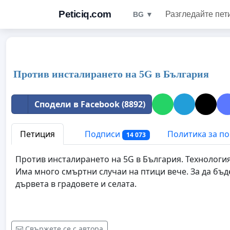
Peticiq.com
Разгледайте пет
BG ▼
Против инсталирането на 5G в България
Сподели в Facebook (8892)
Петиция
Подписи
Политика за п
14 073
Против инсталирането на 5G в България. Технологият
Има много смъртни случаи на птици вече. За да бъд
дървета в градовете и селата.
Свържете се с автора