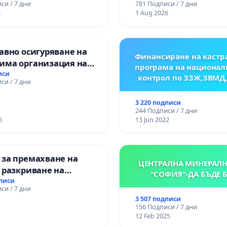
си / 7 дни
781 Подписи / 7 дни
6
1 Aug 2026
авно осигуряване на
Финансиране на кастр
има организация на
програма на национал
процес и гарантиране
иси
контрол по ЗЗЖ,ЗВМД
си / 7 дни
то на равнопоставено
вено образование на
3 220 подписи
е от ОУ „Княз
244 Подписи / 7 дни
ър I“ и Хуманитарна
6
13 Jun 2022
я „
 за премахване на
ЦЕНТРАЛНА МИНЕРАЛН
 разкриване на
"СОФИЯ"-ДА БЪДЕ 
то сърце на
дписи
си / 7 дни
ската могила във
3 507 подписи
156 Подписи / 7 дни
12 Feb 2025