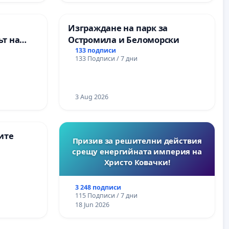
Ихтиман - с. Мирово - к.к.
Момин проход
Изграждане на парк за
т на
Остромила и Беломорски
ите и
133 подписи
133 Подписи / 7 дни
3 Aug 2026
ите
Призив за решителни действия
срещу енергийната империя на
Христо Ковачки!
3 248 подписи
115 Подписи / 7 дни
18 Jun 2026