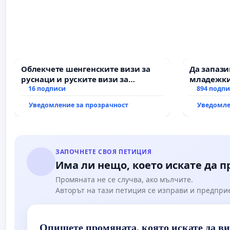
Облекчете шенгенските визи за
Да запаз
руснаци и руските визи за
младежки
българи
16 подписи
за младит
894 подп
Уведомление за прозрачност
Уведомле
ЗАПОЧНЕТЕ СВОЯ ПЕТИЦИЯ
Има ли нещо, което искате да 
Промяната не се случва, ако мълчите.
Авторът на тази петиция се изправи и предпри
Опишете промяната, която искате да в