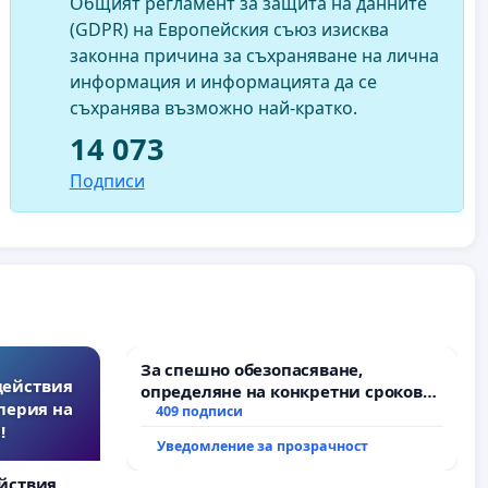
Общият регламент за защита на данните
(GDPR) на Европейския съюз изисква
законна причина за съхраняване на лична
информация и информацията да се
съхранява възможно най-кратко.
14 073
Подписи
За спешно обезопасяване,
действия
определяне на конкретни срокове
перия на
и извършване на цялостна
409 подписи
!
рехабилитация на
Уведомление за прозрачност
републиканския път между пътен
възел АМ „Тракия“ - гр. Ихтиман - с.
йствия