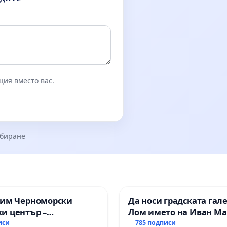
ция вместо вас.
збиране
зим Черноморски
Да носи градската гал
и център –
Лом името на Иван М
ство за младите на
иси
785 подписи