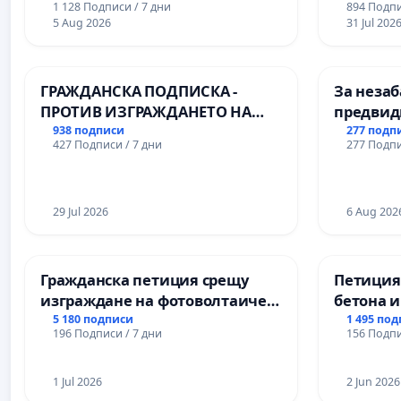
1 128 Подписи / 7 дни
894 Подпи
Професионалната гимназия по
Варна
5 Aug 2026
31 Jul 202
промишлени технологии в
Професионалната гимназия по
икономика и мениджмънт – гр.
ГРАЖДАНСКА ПОДПИСКА -
За незаб
Пазарджик
ПРОТИВ ИЗГРАЖДАНЕТО НА
предвид
ВЪЖЕНА ЛИНИЯ (ЛИФТ) НА
учебния 
938 подписи
277 подп
427 Подписи / 7 дни
277 Подпи
ТЕРИТОРИЯТА НА ПРИРОДНА
на право
ЗАБЕЛЕЖИТЕЛНОСТ „ХЪЛМ НА
и качест
ОСВОБОДИТЕЛИТЕ“
ученицит
(БУНАРДЖИК)
29 Jul 2026
Александ
6 Aug 202
гимнази
Гражданска петиция срещу
Петиция
изграждане на фотоволтаичен
бетона и
парк в с.Прибой, общ. Радомир
антично
5 180 подписи
1 495 по
196 Подписи / 7 дни
156 Подпи
Могилан
Враца
1 Jul 2026
2 Jun 2026