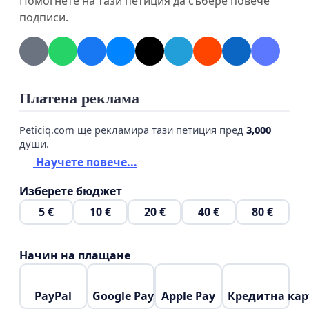
Помогнете на тази петиция да събере повече
защитник на вота!
подписи.
Платена реклама
Peticiq.com ще рекламира тази петиция пред
3,000
души.
Научете повече...
Изберете бюджет
5 €
10 €
20 €
40 €
80 €
Начин на плащане
PayPal
Google Pay
Apple Pay
Кредитна кар