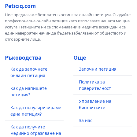
Peticiq.com
Ние предлагаме безплатен хостинг за онлайн петиции. Създайте
професионална онлайн петиция като използвате нашата мощна
услуга. Петициите ни са споменавани в медиите всеки ден и са
един невероятен начин да бъдете забелязани от обществото и
отговорните лица.
Ръководства
Още
Как да започнете
Започни петиция
онлайн петиция
Политика за
Как да напишете
поверителност
петиция?
Управление на
Как да популяризираме
бисквитките
една петиция?
За нас
Как да получите
медийно отразяване на