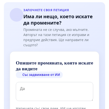
ЗАПОЧНЕТЕ СВОЯ ПЕТИЦИЯ
Има ли нещо, което искате
да промените?
Промяната не се случва, ако мълчите.
Авторът на тази петиция се изправи и
предприе действия. Ще направите ли
същото?
Опишете промяната, която искате
да видите
Със задвижване от ИИ
Напишете със свои думи. ИИ ще изготви