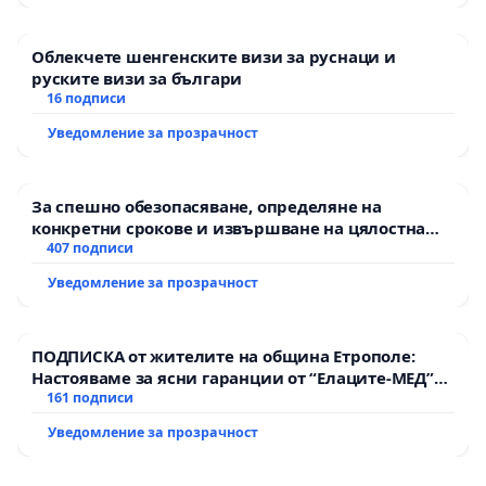
Облекчете шенгенските визи за руснаци и
руските визи за българи
16 подписи
Уведомление за прозрачност
За спешно обезопасяване, определяне на
конкретни срокове и извършване на цялостна
рехабилитация на републиканския път между
407 подписи
пътен възел АМ „Тракия“ - гр. Ихтиман - с.
Уведомление за прозрачност
Мирово - к.к. Момин проход
ПОДПИСКА от жителите на община Етрополе:
Настояваме за ясни гаранции от “Елаците-МЕД”
АД и от държавата, че ще се изпълнят всички
161 подписи
екологични норми!
Уведомление за прозрачност