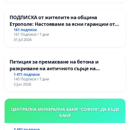
гимназия „
ПОДПИСКА от жителите на община
Етрополе: Настояваме за ясни гаранции от
“Елаците-МЕД” АД и от държавата, че ще се
161 подписи
161 Подписи / 7 дни
изпълнят всички екологични норми!
31 Jul 2026
Петиция за премахване на бетона и
разкриване на античното сърце на
Могиланската могила във Враца
1 471 подписи
145 Подписи / 7 дни
2 Jun 2026
ЦЕНТРАЛНА МИНЕРАЛНА БАНЯ "СОФИЯ"-ДА БЪДЕ
БАНЯ
3 492 подписи