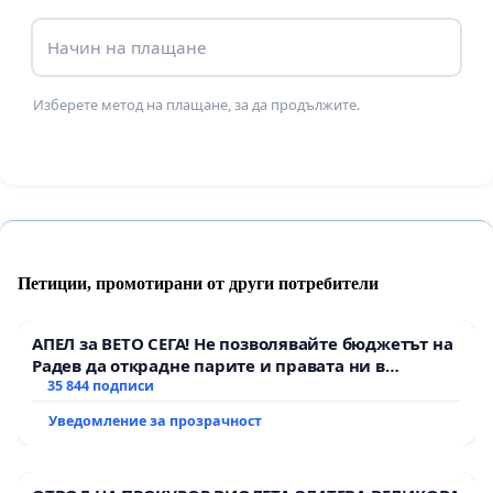
Начин на плащане
Изберете метод на плащане, за да продължите.
Петиции, промотирани от други потребители
АПЕЛ за ВЕТО СЕГА! Не позволявайте бюджетът на
Радев да открадне парите и правата ни в
тъмното
35 844 подписи
Уведомление за прозрачност