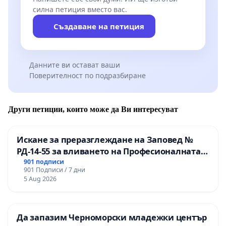
силна петиция вместо вас.
Създаване на петиция
Данните ви остават ваши
Поверителност по подразбиране
Други петиции, които може да Ви интересуват
Искане за преразглеждане на Заповед №
РД-14-55 за вливането на Професионалната
гимназия по промишлени технологии в
901 подписи
901 Подписи / 7 дни
Професионалната гимназия по икономика и
5 Aug 2026
мениджмънт – гр. Пазарджик
Да запазим Черноморски младежки център