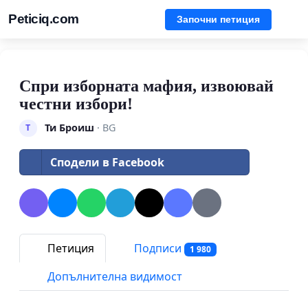
Peticiq.com
Започни петиция
Спри изборната мафия, извоювай
честни избори!
Ти Броиш
· BG
Т
Сподели в Facebook
Петиция
Подписи
1 980
Допълнителна видимост