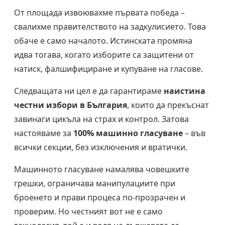
От площада извоювахме първата победа –
свалихме правителството на задкулисието. Това
обаче е само началото. Истинската промяна
идва тогава, когато изборите са защитени от
натиск, фалшифициране и купуване на гласове.
Следващата ни цел е да гарантираме
наистина
честни избори в България
, които да прекъснат
завинаги цикъла на страх и контрол. Затова
настояваме за
100% машинно гласуване
– във
всички секции, без изключения и вратички.
Машинното гласуване намалява човешките
грешки, ограничава манипулациите при
броенето и прави процеса по-прозрачен и
проверим. Но честният вот не е само