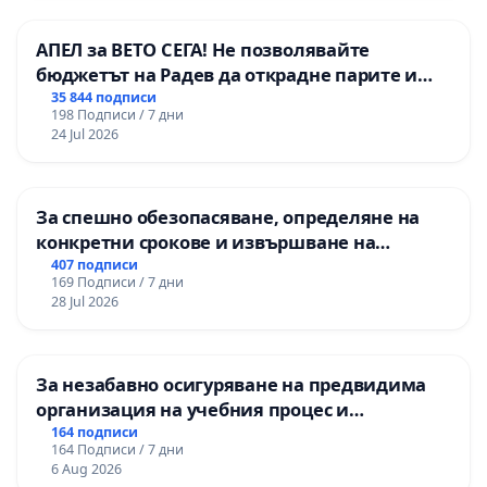
АПЕЛ за ВЕТО СЕГА! Не позволявайте
бюджетът на Радев да открадне парите и
правата ни в тъмното
35 844 подписи
198 Подписи / 7 дни
24 Jul 2026
За спешно обезопасяване, определяне на
конкретни срокове и извършване на
цялостна рехабилитация на
407 подписи
169 Подписи / 7 дни
републиканския път между пътен възел АМ
28 Jul 2026
„Тракия“ - гр. Ихтиман - с. Мирово - к.к.
Момин проход
За незабавно осигуряване на предвидима
организация на учебния процес и
гарантиране на правото на равнопоставено
164 подписи
164 Подписи / 7 дни
и качествено образование на учениците от
6 Aug 2026
ОУ „Княз Александър I“ и Хуманитарна