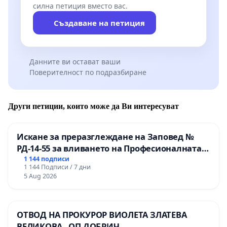
силна петиция вместо вас.
Създаване на петиция
Данните ви остават ваши
Поверителност по подразбиране
Други петиции, които може да Ви интересуват
Искане за преразглеждане на Заповед №
РД-14-55 за вливането на Професионалната
гимназия по промишлени технологии в
1 144 подписи
1 144 Подписи / 7 дни
Професионалната гимназия по икономика и
5 Aug 2026
мениджмънт – гр. Пазарджик
ОТВОД НА ПРОКУРОР ВИОЛЕТА ЗЛАТЕВА
ВЕЛИКОВА - ОП ДОБРИЧ