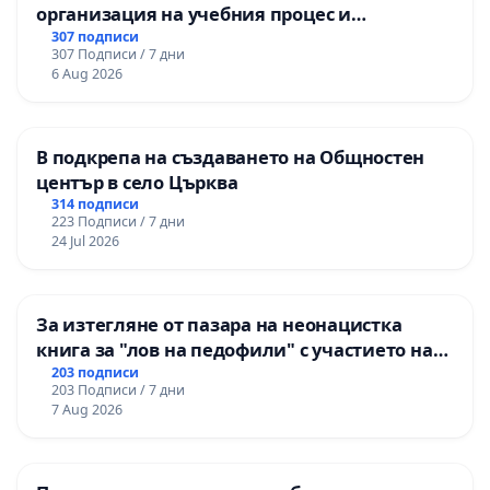
организация на учебния процес и
гарантиране на правото на равнопоставено
307 подписи
307 Подписи / 7 дни
и качествено образование на учениците от
6 Aug 2026
ОУ „Княз Александър I“ и Хуманитарна
гимназия „
В подкрепа на създаването на Общностен
център в село Църква
314 подписи
223 Подписи / 7 дни
24 Jul 2026
За изтегляне от пазара на неонацистка
книга за "лов на педофили" с участието на
деца
203 подписи
203 Подписи / 7 дни
7 Aug 2026