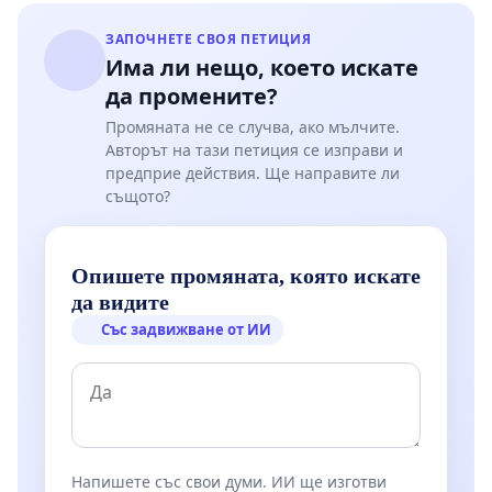
писмено (вкл. на официалния електронен адрес
ЗАПОЧНЕТЕ СВОЯ ПЕТИЦИЯ
на Доставчика/Работодателя по МЛП) отсъствие
Има ли нещо, което искате
от населеното място и дома - основно работно
да промените?
място за Личния асистент, до 1/3 (една трета) от
Промяната не се случва, ако мълчите.
определения брой часове за предоставяне на
Авторът на тази петиция се изправи и
предприе действия. Ще направите ли
лична помощ по МЛП в един календарен месец.
същото?
При заявено такова отсъствие за повече от два
дни, следва да се посочи и адресът, на който
потребителят и асистентът ще може да бъдат
Опишете промяната, която искате
да видите
открити и евентуално посетени от местен
Със задвижване от ИИ
мобилен екип - отново след предварителна
уговорка по телефона.
Напишете със свои думи. ИИ ще изготви