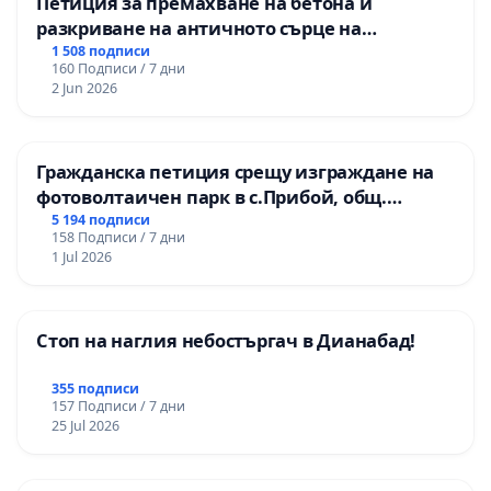
Петиция за премахване на бетона и
разкриване на античното сърце на
Могиланската могила във Враца
1 508 подписи
160 Подписи / 7 дни
2 Jun 2026
Гражданска петиция срещу изграждане на
фотоволтаичен парк в с.Прибой, общ.
Радомир
5 194 подписи
158 Подписи / 7 дни
1 Jul 2026
Стоп на наглия небостъргач в Дианабад!
355 подписи
157 Подписи / 7 дни
25 Jul 2026