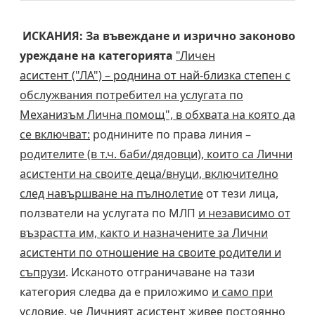
ИСКАНИЯ: За въвеждане и изрично законово
уреждане на категорията
"Личен
асистент ("ЛА") – роднина от най-близка степен с
обслужвания потребител на услугата по
Механизъм Лична помощ", в обхвата на която да
се включват:
роднините по права линия –
родителите (в т.ч. баби/дядовци), които са Лични
асистенти на своите деца/внуци, включително
след навършване на пълнолетие
от тези лица,
ползватели на услугата по МЛП
и независимо от
възрастта им, както и назначените за Лични
асистенти по отношение на своите родители и
съпрузи
. Исканото отграничаване на тази
категория следва да е приложимо
и само при
условие, че Личният асистент живее постоянно