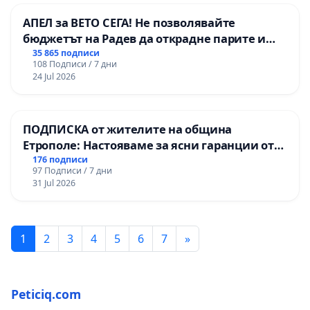
АПЕЛ за ВЕТО СЕГА! Не позволявайте
бюджетът на Радев да открадне парите и
правата ни в тъмното
35 865 подписи
108 Подписи / 7 дни
24 Jul 2026
ПОДПИСКА от жителите на община
Етрополе: Настояваме за ясни гаранции от
“Елаците-МЕД” АД и от държавата, че ще се
176 подписи
97 Подписи / 7 дни
изпълнят всички екологични норми!
31 Jul 2026
1
2
3
4
5
6
7
»
Peticiq.com