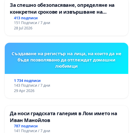
За спешно обезопасяване, определяне на
конкретни срокове и извършване на
цялостна рехабилитация на
413 подписи
151 Подписи / 7 дни
републиканския път между пътен възел АМ
28 Jul 2026
„Тракия“ - гр. Ихтиман - с. Мирово - к.к.
Момин проход
Създаване на регистър на лица, на които да не
бъде позволявано да отглеждат домашни
любимци
1 734 подписи
143 Подписи / 7 дни
29 Apr 2026
Да носи градската галерия в Лом името на
Иван Манойлов
787 подписи
141 Подписи / 7 дни