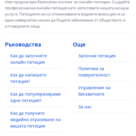
Ние предлагаме безплатен хостинг за онлайн петиции. Създайте
професионална онлайн петиция като използвате нашата мощна
услуга. Петициите ни са споменавани в медиите всеки ден и са
един невероятен начин да бъдете забелязани от обществото и
отговорните лица.
Ръководства
Още
Как да започнете
Започни петиция
онлайн петиция
Политика за
Как да напишете
поверителност
петиция?
Управление на
Как да популяризираме
бисквитките
една петиция?
За нас
Как да получите
медийно отразяване на
вашата петиция