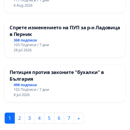
111 Подписи / 7 дни
и качествено образование на учениците от
6 Aug 2026
ОУ „Княз Александър I“ и Хуманитарна
гимназия „
Спрете изменението на ПУП за р-н Ладовица
в Перник
368 подписи
103 Подписи / 7 дни
28 Jul 2026
Петиция против законите "бухалки" в
България
498 подписи
102 Подписи / 7 дни
8 Jul 2026
1
2
3
4
5
6
7
»