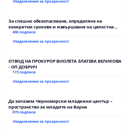
Уведомление за прозрачност
За спешно обезопасяване, определяне на
конкретни срокове и извършване на цялостна
рехабилитация на републиканския път между
406 подписи
пътен възел АМ „Тракия“ - гр. Ихтиман - с.
Уведомление за прозрачност
Мирово - к.к. Момин проход
ОТВОД НА ПРОКУРОР ВИОЛЕТА ЗЛАТЕВА ВЕЛИКОВА
- ОП ДОБРИЧ
173 подписи
Уведомление за прозрачност
Да запазим Черноморски младежки център –
пространство за младите на Варна
870 подписи
Уведомление за прозрачност