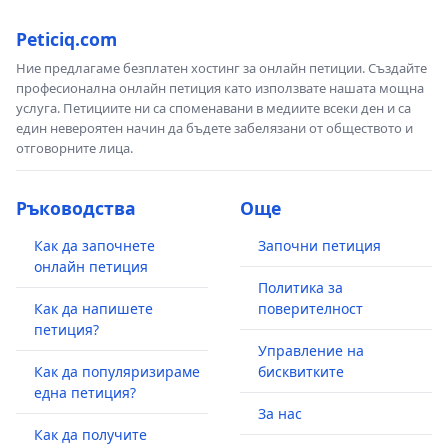
Peticiq.com
Ние предлагаме безплатен хостинг за онлайн петиции. Създайте
професионална онлайн петиция като използвате нашата мощна
услуга. Петициите ни са споменавани в медиите всеки ден и са
един невероятен начин да бъдете забелязани от обществото и
отговорните лица.
Ръководства
Още
Как да започнете
Започни петиция
онлайн петиция
Политика за
Как да напишете
поверителност
петиция?
Управление на
Как да популяризираме
бисквитките
една петиция?
За нас
Как да получите