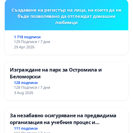
Създаване на регистър на лица, на които да не
бъде позволявано да отглеждат домашни
любимци
1 718 подписи
129 Подписи / 7 дни
29 Apr 2026
Изграждане на парк за Остромила и
Беломорски
128 подписи
128 Подписи / 7 дни
3 Aug 2026
За незабавно осигуряване на предвидима
организация на учебния процес и
гарантиране на правото на равнопоставено
111 подписи