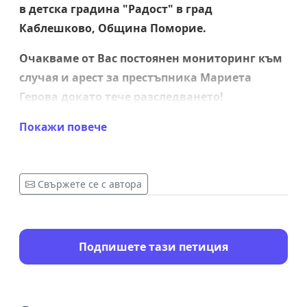
в детска градина "Радост" в град
Каблешково, Община Поморие.
Очакваме от Вас постоянен мониторинг към
случая и арест за престъпника Мариета
Герова докато тече разследването!
Настояваме за най-строгото възможно
Покажи повече
наказание!
Във ваши ръце е да ни докажете, че има
Свържете се с автора
държава, закон и справедливост!
Благодарим!
Подпишете тази петиция