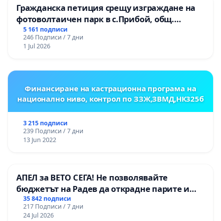
Гражданска петиция срещу изграждане на
фотоволтаичен парк в с.Прибой, общ.
Радомир
5 161 подписи
246 Подписи / 7 дни
1 Jul 2026
Финансиране на кастрационна програма на
национално ниво, контрол по ЗЗЖ,ЗВМД,НК325б
3 215 подписи
239 Подписи / 7 дни
13 Jun 2022
АПЕЛ за ВЕТО СЕГА! Не позволявайте
бюджетът на Радев да открадне парите и
правата ни в тъмното
35 842 подписи
217 Подписи / 7 дни
24 Jul 2026