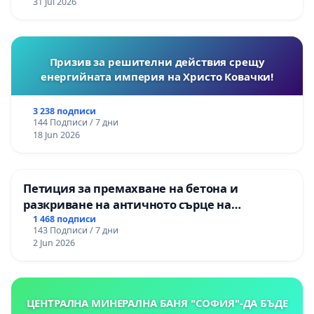
31 Jul 2026
Призив за решителни действия срещу
енергийната империя на Христо Ковачки!
3 238 подписи
144 Подписи / 7 дни
18 Jun 2026
Петиция за премахване на бетона и
разкриване на античното сърце на
Могиланската могила във Враца
1 468 подписи
143 Подписи / 7 дни
2 Jun 2026
ЦЕНТРАЛНА МИНЕРАЛНА БАНЯ "СОФИЯ"-ДА БЪДЕ