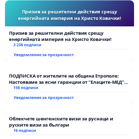
Призив за решителни действия срещу
енергийната империя на Христо Ковачки!
Призив за решителни действия срещу
енергийната империя на Христо Ковачки!
3 238 подписи
Уведомление за прозрачност
ПОДПИСКА от жителите на община Етрополе:
Настояваме за ясни гаранции от “Елаците-МЕД”
АД и от държавата, че ще се изпълнят всички
158 подписи
екологични норми!
Уведомление за прозрачност
Облекчете шенгенските визи за руснаци и
руските визи за българи
16 подписи