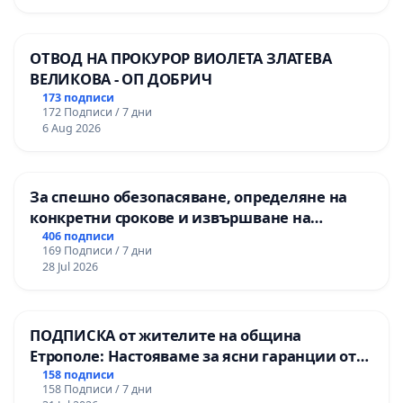
ОТВОД НА ПРОКУРОР ВИОЛЕТА ЗЛАТЕВА
ВЕЛИКОВА - ОП ДОБРИЧ
173 подписи
172 Подписи / 7 дни
6 Aug 2026
За спешно обезопасяване, определяне на
конкретни срокове и извършване на
цялостна рехабилитация на
406 подписи
169 Подписи / 7 дни
републиканския път между пътен възел АМ
28 Jul 2026
„Тракия“ - гр. Ихтиман - с. Мирово - к.к.
Момин проход
ПОДПИСКА от жителите на община
Етрополе: Настояваме за ясни гаранции от
“Елаците-МЕД” АД и от държавата, че ще се
158 подписи
158 Подписи / 7 дни
изпълнят всички екологични норми!