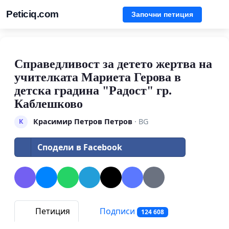
Peticiq.com
Започни петиция
Справедливост за детето жертва на
учителката Мариета Герова в
детска градина "Радост" гр.
Каблешково
Красимир Петров Петров
· BG
К
Сподели в Facebook
Петиция
Подписи
124 608