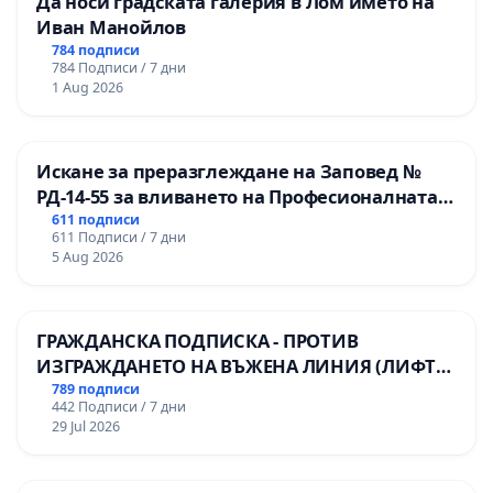
Да носи градската галерия в Лом името на
Иван Манойлов
784 подписи
784 Подписи / 7 дни
1 Aug 2026
Искане за преразглеждане на Заповед №
РД-14-55 за вливането на Професионалната
гимназия по промишлени технологии в
611 подписи
611 Подписи / 7 дни
Професионалната гимназия по икономика и
5 Aug 2026
мениджмънт – гр. Пазарджик
ГРАЖДАНСКА ПОДПИСКА - ПРОТИВ
ИЗГРАЖДАНЕТО НА ВЪЖЕНА ЛИНИЯ (ЛИФТ)
НА ТЕРИТОРИЯТА НА ПРИРОДНА
789 подписи
442 Подписи / 7 дни
ЗАБЕЛЕЖИТЕЛНОСТ „ХЪЛМ НА
29 Jul 2026
ОСВОБОДИТЕЛИТЕ“ (БУНАРДЖИК)