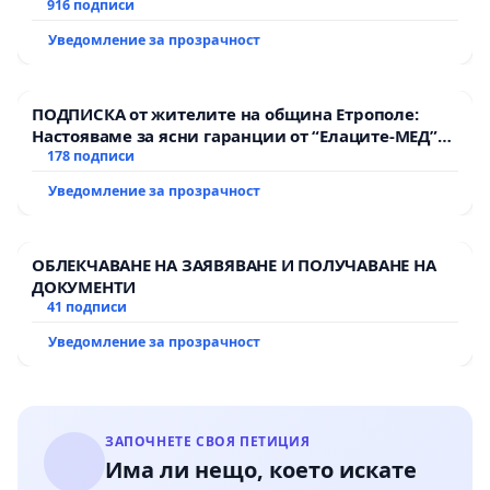
916 подписи
Уведомление за прозрачност
ПОДПИСКА от жителите на община Етрополе:
Настояваме за ясни гаранции от “Елаците-МЕД”
АД и от държавата, че ще се изпълнят всички
178 подписи
екологични норми!
Уведомление за прозрачност
ОБЛЕКЧАВАНЕ НА ЗАЯВЯВАНЕ И ПОЛУЧАВАНЕ НА
ДОКУМЕНТИ
41 подписи
Уведомление за прозрачност
ЗАПОЧНЕТЕ СВОЯ ПЕТИЦИЯ
Има ли нещо, което искате