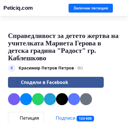
Peticiq.com
Започни петиция
Справедливост за детето жертва на
учителката Мариета Герова в
детска градина "Радост" гр.
Каблешково
Красимир Петров Петров
· BG
К
Сподели в Facebook
Петиция
Подписи
124 608