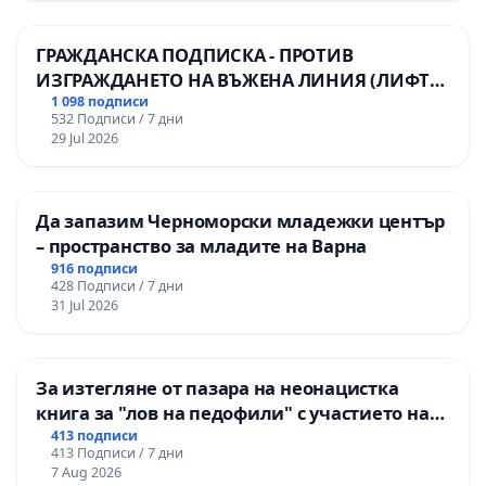
ГРАЖДАНСКА ПОДПИСКА - ПРОТИВ
ИЗГРАЖДАНЕТО НА ВЪЖЕНА ЛИНИЯ (ЛИФТ)
НА ТЕРИТОРИЯТА НА ПРИРОДНА
1 098 подписи
532 Подписи / 7 дни
ЗАБЕЛЕЖИТЕЛНОСТ „ХЪЛМ НА
29 Jul 2026
ОСВОБОДИТЕЛИТЕ“ (БУНАРДЖИК)
Да запазим Черноморски младежки център
– пространство за младите на Варна
916 подписи
428 Подписи / 7 дни
31 Jul 2026
За изтегляне от пазара на неонацистка
книга за "лов на педофили" с участието на
деца
413 подписи
413 Подписи / 7 дни
7 Aug 2026