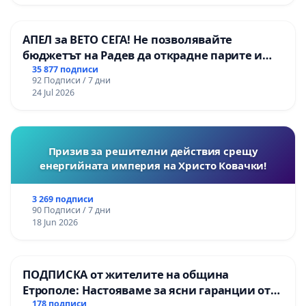
АПЕЛ за ВЕТО СЕГА! Не позволявайте
бюджетът на Радев да открадне парите и
правата ни в тъмното
35 877 подписи
92 Подписи / 7 дни
24 Jul 2026
Призив за решителни действия срещу
енергийната империя на Христо Ковачки!
3 269 подписи
90 Подписи / 7 дни
18 Jun 2026
ПОДПИСКА от жителите на община
Етрополе: Настояваме за ясни гаранции от
“Елаците-МЕД” АД и от държавата, че ще се
178 подписи