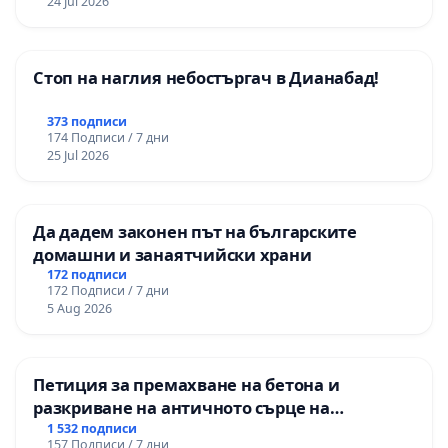
24 Jul 2026
Стоп на наглия небостъргач в Дианабад!
373 подписи
174 Подписи / 7 дни
25 Jul 2026
Да дадем законен път на българските
домашни и занаятчийски храни
172 подписи
172 Подписи / 7 дни
5 Aug 2026
Петиция за премахване на бетона и
разкриване на античното сърце на
Могиланската могила във Враца
1 532 подписи
157 Подписи / 7 дни