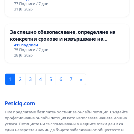
77 Подписи / 7 дни
изпълнят всички екологични норми!
31 Jul 2026
За спешно обезопасяване, определяне на
конкретни срокове и извършване на
цялостна рехабилитация на
415 подписи
75 Подписи / 7 дни
републиканския път между пътен възел АМ
28 Jul 2026
„Тракия“ - гр. Ихтиман - с. Мирово - к.к.
Момин проход
1
2
3
4
5
6
7
»
Peticiq.com
Ние предлагаме безплатен хостинг за онлайн петиции. Създайте
професионална онлайн петиция като използвате нашата мощна
услуга. Петициите ни са споменавани в медиите всеки ден и са
един невероятен начин да бъдете забелязани от обществото и