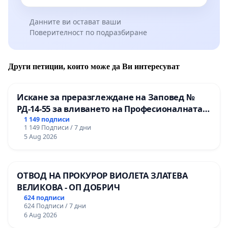
Данните ви остават ваши
Поверителност по подразбиране
Други петиции, които може да Ви интересуват
Искане за преразглеждане на Заповед №
РД-14-55 за вливането на Професионалната
гимназия по промишлени технологии в
1 149 подписи
1 149 Подписи / 7 дни
Професионалната гимназия по икономика и
5 Aug 2026
мениджмънт – гр. Пазарджик
ОТВОД НА ПРОКУРОР ВИОЛЕТА ЗЛАТЕВА
ВЕЛИКОВА - ОП ДОБРИЧ
624 подписи
624 Подписи / 7 дни
6 Aug 2026