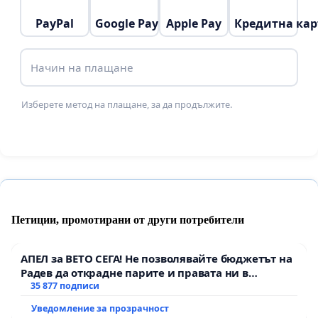
PayPal
Google Pay
Apple Pay
Кредитна кар
Начин на плащане
Изберете метод на плащане, за да продължите.
Петиции, промотирани от други потребители
АПЕЛ за ВЕТО СЕГА! Не позволявайте бюджетът на
Радев да открадне парите и правата ни в
тъмното
35 877 подписи
Уведомление за прозрачност