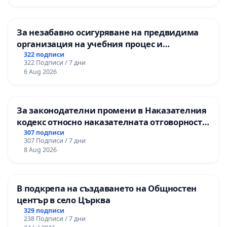
За незабавно осигуряване на предвидима
организация на учебния процес и
гарантиране на правото на равнопоставено
322 подписи
322 Подписи / 7 дни
и качествено образование на учениците от
6 Aug 2026
ОУ „Княз Александър I“ и Хуманитарна
гимназия „
За законодателни промени в Наказателния
кодекс относно наказателната отговорност
на непълнолетните при особено тежки
307 подписи
307 Подписи / 7 дни
умишлени престъпления
8 Aug 2026
В подкрепа на създаването на Общностен
център в село Църква
329 подписи
238 Подписи / 7 дни