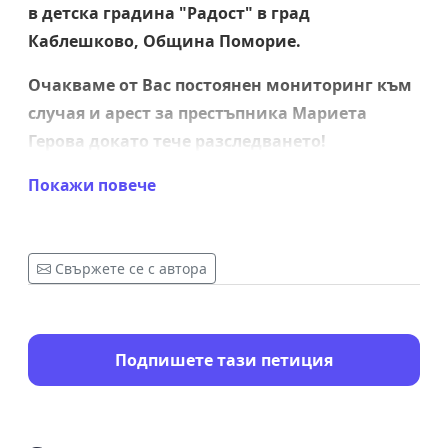
в детска градина "Радост" в град
Каблешково, Община Поморие.
Очакваме от Вас постоянен мониторинг към
случая и арест за престъпника Мариета
Герова докато тече разследването!
Настояваме за най-строгото възможно
Покажи повече
наказание!
Във ваши ръце е да ни докажете, че има
Свържете се с автора
държава, закон и справедливост!
Благодарим!
Подпишете тази петиция