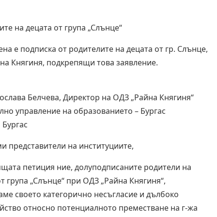
ите на децата от група „Слънце“
на е подписка от родителите на децата от гр. Слънце,
на Княгиня, подкрепящи това заявление.
дослава Белчева, Директор на ОДЗ „Райна Княгиня“
лно управление на образованието – Бургас
 Бургас
и представители на институциите,
ящата петиция ние, долуподписаните родители на
от група „Слънце“ при ОДЗ „Райна Княгиня“,
аме своето категорично несъгласие и дълбоко
йство относно потенциалното преместване на г-жа