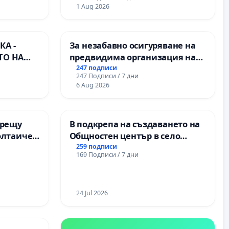
1 Aug 2026
А -
За незабавно осигуряване на
ТО НА
предвидима организация на
) НА
учебния процес и гарантиране
247 подписи
247 Подписи / 7 дни
ИРОДНА
на правото на равнопоставено
6 Aug 2026
ХЪЛМ НА
и качествено образование на
учениците от ОУ „Княз
Александър I“ и Хуманитарна
срещу
В подкрепа на създаването на
гимназия „
олтаичен
Общностен център в село
. Радомир
Църква
259 подписи
169 Подписи / 7 дни
24 Jul 2026