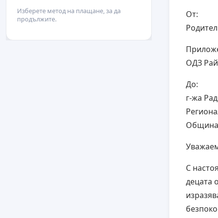
Изберете метод на плащане, за да
От:
продължите.
Родител
Приложе
ОДЗ Рай
До:
г-жа Ра
Региона
Община
Уважаем
С насто
децата 
изразяв
безпоко