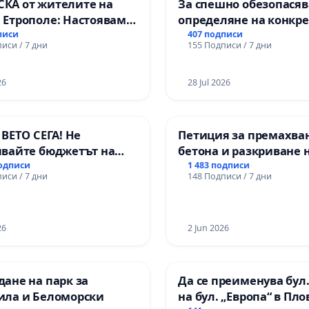
КА от жителите на
За спешно обезопасяв
 Етрополе: Настояваме
определяне на конкр
 гаранции от “Елаците-
срокове и извършване
писи
407 подписи
иси / 7 дни
155 Подписи / 7 дни
 и от държавата, че ще
цялостна рехабилита
лнят всички
републиканския път 
ични норми!
пътен възел АМ „Тракия
26
28 Jul 2026
Ихтиман - с. Мирово - 
Момин проход
 ВЕТО СЕГА! Не
Петиция за премахва
явайте бюджетът на
бетона и разкриване 
а открадне парите и
античното сърце на
подписи
1 483 подписи
иси / 7 дни
148 Подписи / 7 дни
 ни в тъмното
Могиланската могила
Враца
26
2 Jun 2026
ане на парк за
Да се преименува бул.
ила и Беломорски
на бул. „Европа“ в Пл