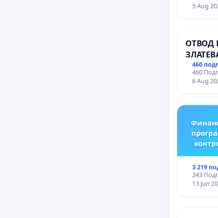
Профес
5 Aug 20
промиш
Профес
иконом
ОТВОД 
гр. Паз
ЗЛАТЕВ
ДОБРИ
460 под
460 Подп
6 Aug 20
Финанс
програ
контр
3 219 п
243 Подп
13 Jun 2