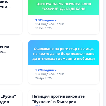
ане,
ЦЕНТРАЛНА МИНЕРАЛНА БАНЯ
етни
"СОФИЯ"-ДА БЪДЕ БАНЯ
 на
ция на
3 503 подписи
между
154 Подписи / 7 дни
“ - гр.
12 Feb 2025
к.к.
не на
Създаване на регистър на лица,
на
на които да не бъде позволявано
да отглеждат домашни любимци
 във
1 728 подписи
137 Подписи / 7 дни
29 Apr 2026
 „Руски“
Петиция против законите
овдив
"бухалки" в България