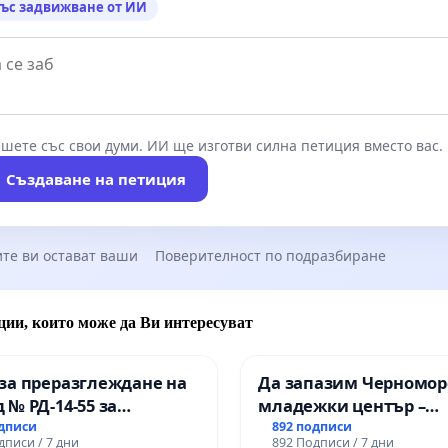
ъс задвижване от ИИ
шете със свои думи. ИИ ще изготви силна петиция вместо вас.
Създаване на петиция
те ви остават ваши
Поверителност по подразбиране
ции, които може да Ви интересуват
за преразглеждане на
Да запазим Черномор
 № РД-14-55 за
младежки център –
ето на
пространство за млад
одписи
892 подписи
дписи / 7 дни
892 Подписи / 7 дни