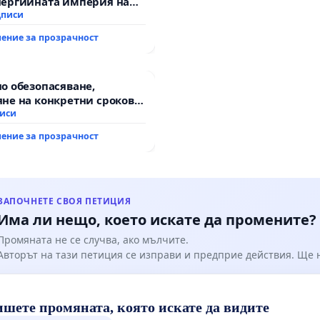
нергийната империя на
 родители са от първостепенно значение за
овачки!
дписи
ството на детската градина.
ение за прозрачност
о обезопасяване,
не на конкретни срокове
ване на цялостна
писи
итация на
ение за прозрачност
канския път между пътен
 „Тракия“ - гр. Ихтиман -
о - к.к. Момин проход
ЗАПОЧНЕТЕ СВОЯ ПЕТИЦИЯ
Има ли нещо, което искате да промените?
Промяната не се случва, ако мълчите.
Авторът на тази петиция се изправи и предприе действия. Ще
шете промяната, която искате да видите