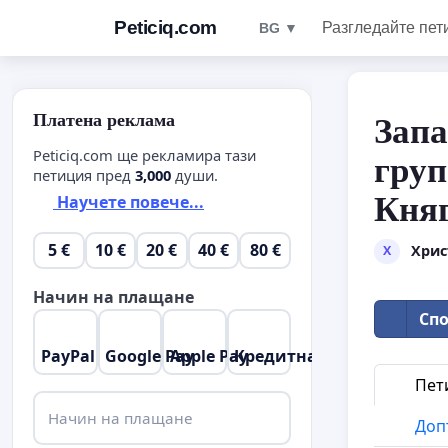
Peticiq.com
Разгледайте пет
BG ▼
Платена реклама
Запа
Peticiq.com ще рекламира тази
груп
петиция пред
3,000
души.
Княг
Научете повече...
5 €
10 €
20 €
40 €
80 €
Хрис
Х
Начин на плащане
Спо
PayPal
Google Pay
Apple Pay
Кредитна карта
Пет
Начин на плащане
Доп