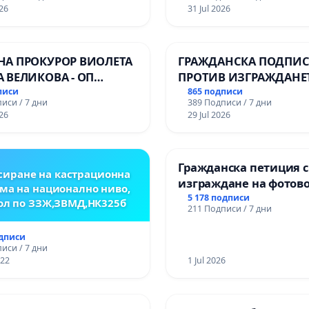
ионалната гимназия по
Варна
26
31 Jul 2026
лени технологии в
ионалната гимназия по
ика и мениджмънт –
НА ПРОКУРОР ВИОЛЕТА
ГРАЖДАНСКА ПОДПИСК
арджик
А ВЕЛИКОВА - ОП
ПРОТИВ ИЗГРАЖДАНЕ
Ч
ВЪЖЕНА ЛИНИЯ (ЛИФТ
писи
865 подписи
иси / 7 дни
389 Подписи / 7 дни
ТЕРИТОРИЯТА НА ПР
26
29 Jul 2026
ЗАБЕЛЕЖИТЕЛНОСТ „
ОСВОБОДИТЕЛИТЕ“
(БУНАРДЖИК)
Гражданска петиция 
иране на кастрационна
изграждане на фотов
ма на национално ниво,
парк в с.Прибой, общ
5 178 подписи
ол по ЗЗЖ,ЗВМД,НК325б
211 Подписи / 7 дни
одписи
иси / 7 дни
022
1 Jul 2026