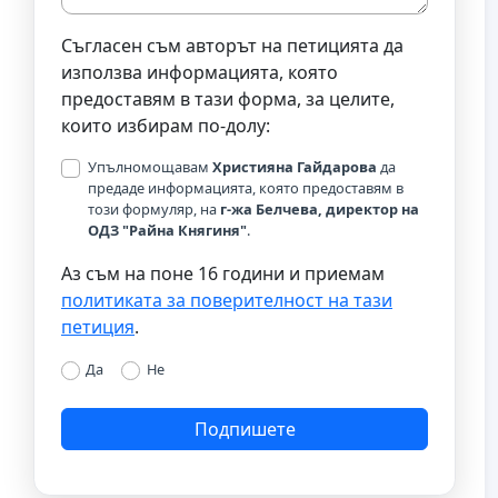
Съгласен съм авторът на петицията да
използва информацията, която
предоставям в тази форма, за целите,
които избирам по-долу:
Упълномощавам
Християна Гайдарова
да
предаде информацията, която предоставям в
този формуляр, на
г-жа Белчева, директор на
ОДЗ "Райна Княгиня"
.
Аз съм на поне 16 години и приемам
политиката за поверителност на тази
петиция
.
Да
Не
Подпишете