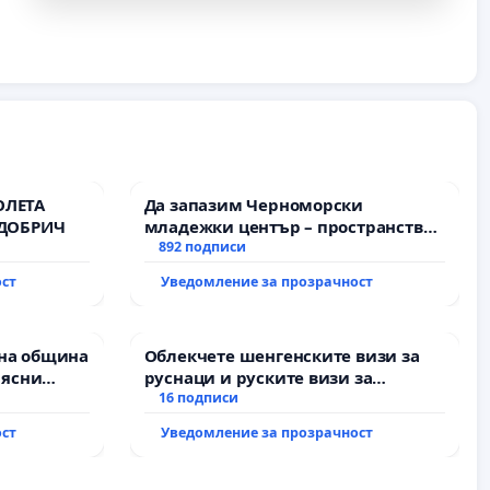
ОЛЕТА
Да запазим Черноморски
 ДОБРИЧ
младежки център – пространство
за младите на Варна
892 подписи
ост
Уведомление за прозрачност
на община
Облекчете шенгенските визи за
 ясни
руснаци и руските визи за
Д” АД и от
българи
16 подписи
пълнят
ост
Уведомление за прозрачност
ми!