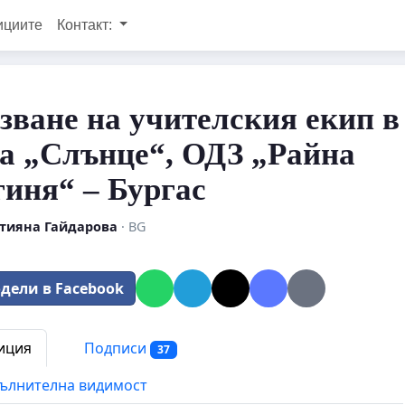
ициите
Контакт:
зване на учителския екип в
а „Слънце“, ОДЗ „Райна
иня“ – Бургас
тияна Гайдарова
· BG
дели в Facebook
иция
Подписи
37
ълнителна видимост