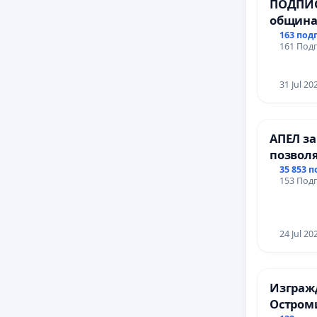
ПОДПИС
община
за ясни
163 под
161 Подп
МЕД” АД
се изпъ
еколог
31 Jul 20
АПЕЛ за
позвол
Радев д
35 853 
153 Подп
правата
24 Jul 20
Изгражд
Остром