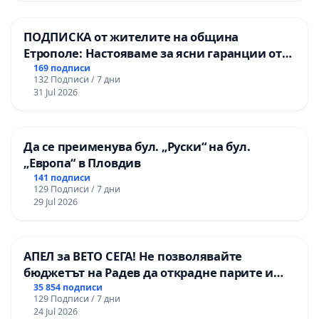
ПОДПИСКА от жителите на община
Етрополе: Настояваме за ясни гаранции от
“Елаците-МЕД” АД и от държавата, че ще се
169 подписи
132 Подписи / 7 дни
изпълнят всички екологични норми!
31 Jul 2026
Да се преименува бул. „Руски“ на бул.
„Европа“ в Пловдив
141 подписи
129 Подписи / 7 дни
29 Jul 2026
АПЕЛ за ВЕТО СЕГА! Не позволявайте
бюджетът на Радев да открадне парите и
правата ни в тъмното
35 854 подписи
129 Подписи / 7 дни
24 Jul 2026