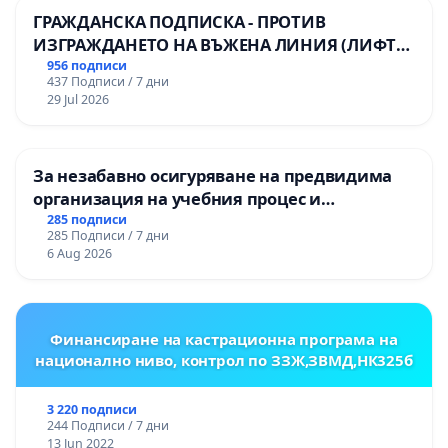
ГРАЖДАНСКА ПОДПИСКА - ПРОТИВ
ИЗГРАЖДАНЕТО НА ВЪЖЕНА ЛИНИЯ (ЛИФТ)
НА ТЕРИТОРИЯТА НА ПРИРОДНА
956 подписи
437 Подписи / 7 дни
ЗАБЕЛЕЖИТЕЛНОСТ „ХЪЛМ НА
29 Jul 2026
ОСВОБОДИТЕЛИТЕ“ (БУНАРДЖИК)
За незабавно осигуряване на предвидима
организация на учебния процес и
гарантиране на правото на равнопоставено
285 подписи
285 Подписи / 7 дни
и качествено образование на учениците от
6 Aug 2026
ОУ „Княз Александър I“ и Хуманитарна
гимназия „
Финансиране на кастрационна програма на
национално ниво, контрол по ЗЗЖ,ЗВМД,НК325б
3 220 подписи
244 Подписи / 7 дни
13 Jun 2022