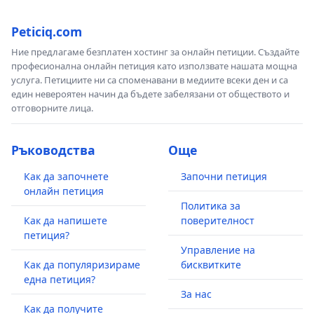
Peticiq.com
Ние предлагаме безплатен хостинг за онлайн петиции. Създайте
професионална онлайн петиция като използвате нашата мощна
услуга. Петициите ни са споменавани в медиите всеки ден и са
един невероятен начин да бъдете забелязани от обществото и
отговорните лица.
Ръководства
Още
Как да започнете
Започни петиция
онлайн петиция
Политика за
Как да напишете
поверителност
петиция?
Управление на
Как да популяризираме
бисквитките
една петиция?
За нас
Как да получите