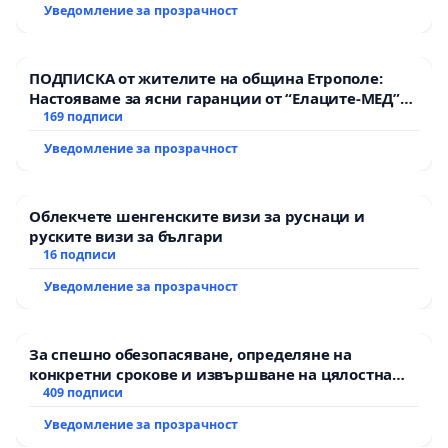
Уведомление за прозрачност
ПОДПИСКА от жителите на община Етрополе:
Настояваме за ясни гаранции от “Елаците-МЕД”
АД и от държавата, че ще се изпълнят всички
169 подписи
екологични норми!
Уведомление за прозрачност
Облекчете шенгенските визи за руснаци и
руските визи за българи
16 подписи
Уведомление за прозрачност
За спешно обезопасяване, определяне на
конкретни срокове и извършване на цялостна
рехабилитация на републиканския път между
409 подписи
пътен възел АМ „Тракия“ - гр. Ихтиман - с.
Уведомление за прозрачност
Мирово - к.к. Момин проход