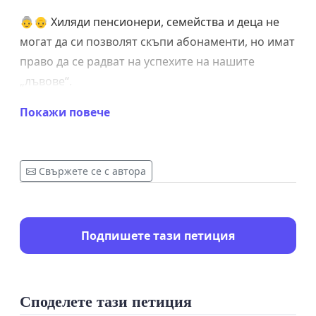
👵👴 Хиляди пенсионери, семейства и деца не
могат да си позволят скъпи абонаменти, но имат
право да се радват на успехите на нашите
„лъвове“.
Покажи повече
⚠️ Правото да гледаме националния си отбор не
трябва да зависи от доходите на хората.
Свържете се с автора
Спортът е за всички, а мачовете на България
Подпишете тази петиция
трябва да бъдат достъпни за целия народ!
Споделете тази петиция
Призоваваме институциите: