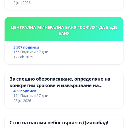
2 Jun 2026
ЦЕНТРАЛНА МИНЕРАЛНА БАНЯ "СОФИЯ"-ДА БЪДЕ
БАНЯ
3 507 подписи
156 Подписи / 7 дни
12 Feb 2025
За спешно обезопасяване, определяне на
конкретни срокове и извършване на
цялостна рехабилитация на
409 подписи
154 Подписи / 7 дни
републиканския път между пътен възел АМ
28 Jul 2026
„Тракия“ - гр. Ихтиман - с. Мирово - к.к.
Момин проход
Стоп на наглия небостъргач в Дианабад!