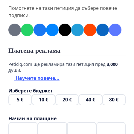
Помогнете на тази петиция да събере повече
подписи.
Българската волейболна федерация
Министерството на младежта и спорта
Българската национална телевизия
Платена реклама
Peticiq.com ще рекламира тази петиция пред
3,000
души.
да гарантират, че националният ни отбор ще
Научете повече...
бъде излъчван по безплатни телевизионни
Изберете бюджет
канали, достъпни за всеки българин.
5 €
10 €
20 €
40 €
80 €
🤍💚❤️ България е една! Националният отбор е
Начин на плащане
за всички!