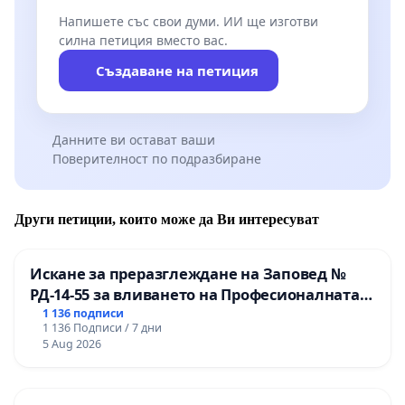
Напишете със свои думи. ИИ ще изготви
силна петиция вместо вас.
Създаване на петиция
Данните ви остават ваши
Поверителност по подразбиране
Други петиции, които може да Ви интересуват
Искане за преразглеждане на Заповед №
РД-14-55 за вливането на Професионалната
гимназия по промишлени технологии в
1 136 подписи
1 136 Подписи / 7 дни
Професионалната гимназия по икономика и
5 Aug 2026
мениджмънт – гр. Пазарджик