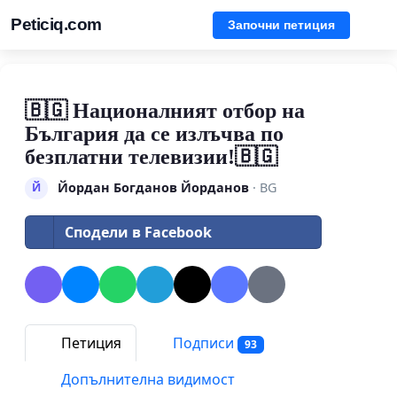
Peticiq.com
Започни петиция
🇧🇬 Националният отбор на
България да се излъчва по
безплатни телевизии!🇧🇬
Йордан Богданов Йорданов
· BG
Й
Сподели в Facebook
Петиция
Подписи
93
Допълнителна видимост