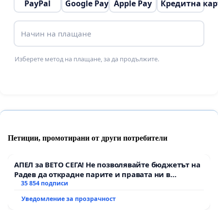
PayPal
Google Pay
Apple Pay
Кредитна кар
Начин на плащане
Изберете метод на плащане, за да продължите.
Петиции, промотирани от други потребители
АПЕЛ за ВЕТО СЕГА! Не позволявайте бюджетът на
Радев да открадне парите и правата ни в
тъмното
35 854 подписи
Уведомление за прозрачност