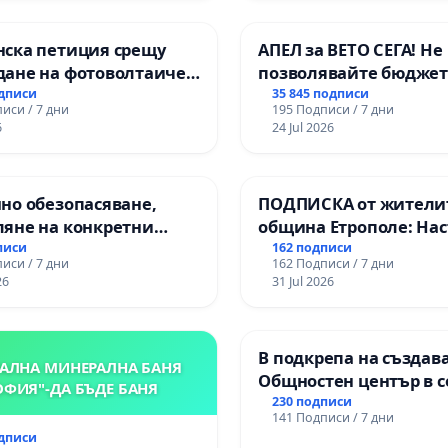
нска петиция срещу
АПЕЛ за ВЕТО СЕГА! Не
дане на фотоволтаичен
позволявайте бюджет
с.Прибой, общ. Радомир
Радев да открадне па
одписи
35 845 подписи
иси / 7 дни
195 Подписи / 7 дни
правата ни в тъмното
6
24 Jul 2026
но обезопасяване,
ПОДПИСКА от жители
ляне на конкретни
община Етрополе: На
 и извършване на
за ясни гаранции от “
писи
162 подписи
иси / 7 дни
162 Подписи / 7 дни
на рехабилитация на
МЕД” АД и от държава
26
31 Jul 2026
иканския път между
се изпълнят всички
ъзел АМ „Тракия“ - гр.
екологични норми!
- с. Мирово - к.к.
В подкрепа на създав
проход
АЛНА МИНЕРАЛНА БАНЯ
Общностен център в с
ОФИЯ"-ДА БЪДЕ БАНЯ
Църква
230 подписи
141 Подписи / 7 дни
одписи