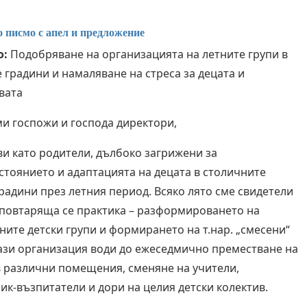
 писмо с апел и предложение
о:
Подобряване на организацията на летните групи в
е градини и намаляване на стреса за децата и
вата
и госпожи и господа директори,
и като родители, дълбоко загрижени за
стоянието и адаптацията на децата в столичните
градини през летния период. Всяко лято сме свидетели
 повтаряща се практика – разформироването на
ните детски групи и формирането на т.нар. „смесени“
Тази организация води до ежеседмично преместване на
в различни помещения, сменяне на учители,
к-възпитатели и дори на целия детски колектив.