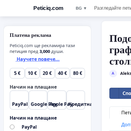
Peticiq.com
Разгледайте пет
BG ▼
Платена реклама
Подо
Peticiq.com ще рекламира тази
граф
петиция пред
3,000
души.
стол
Научете повече...
5 €
10 €
20 €
40 €
80 €
Alek
A
Начин на плащане
Спо
PayPal
Google Pay
Apple Pay
Кредитна карта
Пет
Начин на плащане
Доп
PayPal