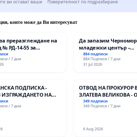
те ви остават ваши
Поверителност по подразбиране
те възможностите за неговото въвеждане във вашите
градини. Готови сме да предоставим допълнителни
ния и да съдействаме с каквото е необходимо.
ции, които може да Ви интересуват
ние,
за преразглеждане на
Да запазим Черномор
 № РД-14-55 за
младежки център –
дра Атанасова и родители от столични детски градини
ето на
пространство за млад
писи
884 подписи
иси / 7 дни
884 Подписи / 7 дни
ионалната гимназия по
Варна
26
31 Jul 2026
лени технологии в
ионалната гимназия по
ика и мениджмънт –
НСКА ПОДПИСКА -
ОТВОД НА ПРОКУРОР 
арджик
 ИЗГРАЖДАНЕТО НА
ЗЛАТЕВА ВЕЛИКОВА - 
 ЛИНИЯ (ЛИФТ) НА
ДОБРИЧ
писи
349 подписи
иси / 7 дни
349 Подписи / 7 дни
РИЯТА НА ПРИРОДНА
ЖИТЕЛНОСТ „ХЪЛМ НА
ДИТЕЛИТЕ“
ДЖИК)
26
6 Aug 2026