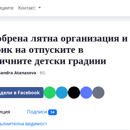
ициите
Контакт:
брена лятна организация и
ик на отпуските в
ичните детски градини
sandra Atanasova
· BG
дели в Facebook
иция
Подписи
54
ълнителна видимост