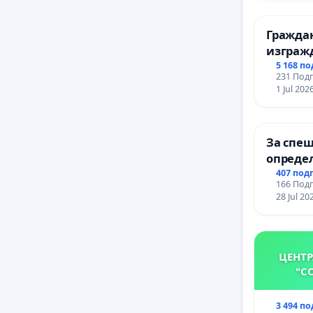
Гражда
изграж
парк в 
5 168 п
231 Подп
1 Jul 202
За спеш
опреде
срокове
407 под
166 Подп
цялост
28 Jul 20
републ
пътен в
Ихтиман 
Момин 
ЦЕНТР
"С
3 494 п