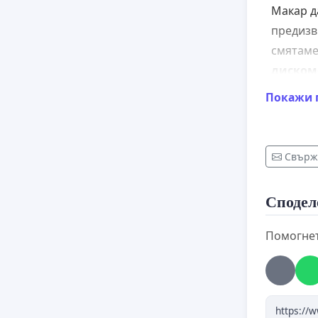
Макар д
предизв
смятаме
диском
малките
Покажи 
постоян
изключи
да дове
Свърже
промени
градина
Сподел
група щ
общува 
Помогнет
напреже
Имайки 
отправ