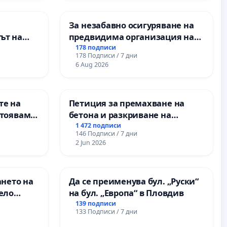
За незабавно осигуряване на
ът на
предвидима организация на
рите и
учебния процес и гарантиране
178 подписи
178 Подписи / 7 дни
на правото на равнопоставено
6 Aug 2026
и качествено образование на
учениците от ОУ „Княз
Александър I“ и Хуманитарна
те на
Петиция за премахване на
гимназия „
стояваме
бетона и разкриване на
Елаците-
античното сърце на
1 472 подписи
146 Подписи / 7 дни
та, че ще
Могиланската могила във
2 Jun 2026
Враца
ането на
Да се преименува бул. „Руски“
ело
на бул. „Европа“ в Пловдив
139 подписи
133 Подписи / 7 дни