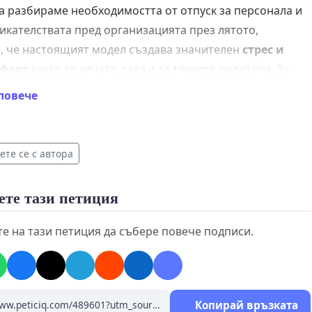
а разбираме необходимостта от отпуск за персонала и
икателствата пред организацията през лятото,
, че настоящият модел създава значителен
стрес и
форт
както за децата, така и за техните родители. За
 деца, които се нуждаят от стабилност и предвидимост,
повече
ната смяна на средата, лицата и рутината е
телно трудна за възприемане и адаптация. Това може
де до повишена тревожност, затруднения в съня,
те се с автора
 в поведението и дори до отказ да посещават детска
. За родителите пък, несигурността относно това в коя
ете тази петиция
е бъде детето им всяка седмица, с кой персонал ще
и каква ще бъде средата, създава допълнително
е на тази петиция да събере повече подписи.
ние.
предвид тези предизвикателства, бихме искали да
им едно
конкретно предложение
, което вярваме, че
Копирай връзката