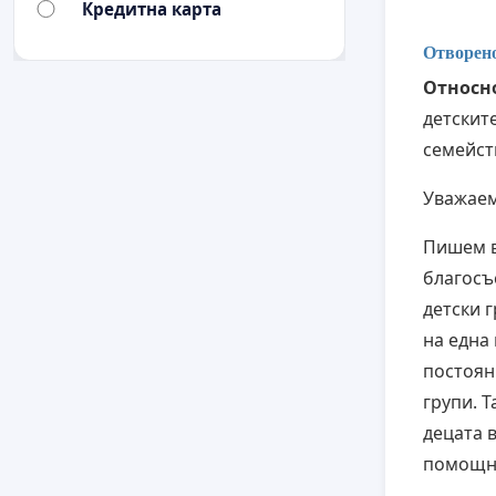
Кредитна карта
Отворено
Относн
детскит
семейст
Уважаем
Пишем в
благосъ
детски 
на една
постоян
групи. 
децата 
помощни