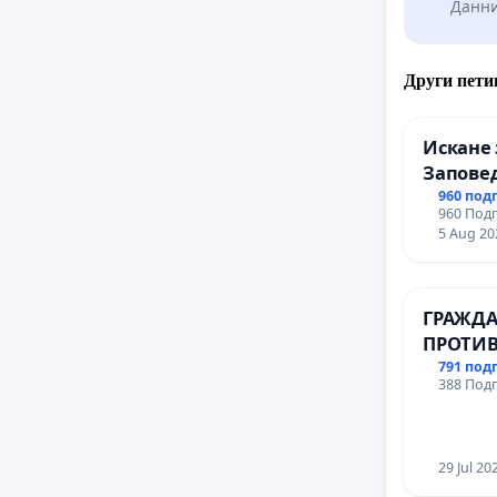
Данни
обмисли
детски 
разясне
Други пети
С уваже
Искане 
Заповед
Алексан
вливан
960 под
960 Подп
Профес
5 Aug 20
промиш
Профес
иконом
ГРАЖДА
гр. Паз
ПРОТИВ
ВЪЖЕНА
791 под
388 Подп
ТЕРИТО
ЗАБЕЛЕ
ОСВОБО
(БУНАР
29 Jul 20