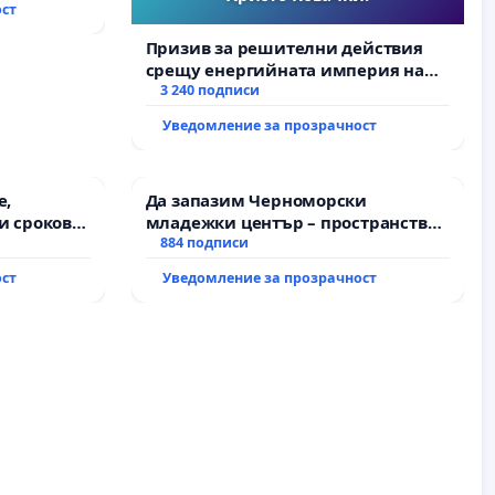
ост
Призив за решителни действия
срещу енергийната империя на
Христо Ковачки!
3 240 подписи
Уведомление за прозрачност
е,
Да запазим Черноморски
и срокове
младежки център – пространство
на
за младите на Варна
884 подписи
ост
Уведомление за прозрачност
жду пътен
Ихтиман -
роход