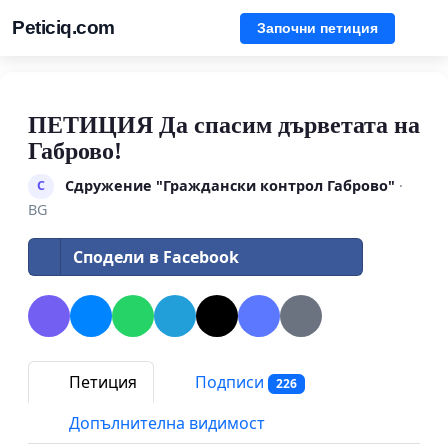
Peticiq.com
Започни петиция
ПЕТИЦИЯ Да спасим дърветата на
Габрово!
Сдружениe "Граждански контрол Габрово"
·
С
BG
Сподели в Facebook
Петиция
Подписи
226
Допълнителна видимост