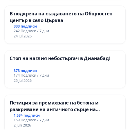
В подкрепа на създаването на Общностен
център в село Църква
333 подписи
242 Подписи / 7 дни
24 Jul 2026
Стоп на наглия небостъргач в Дианабад!
373 подписи
174 Подписи / 7 дни
25 Jul 2026
Петиция за премахване на бетона и
разкриване на античното сърце на
Могиланската могила във Враца
1 534 подписи
159 Подписи / 7 дни
2 Jun 2026