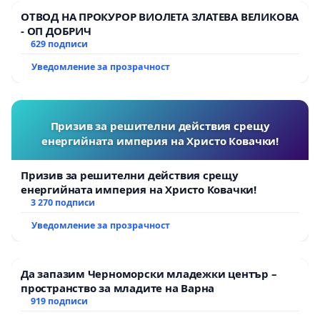
така са и дом за много птици, което е важно за
ОТВОД НА ПРОКУРОР ВИОЛЕТА ЗЛАТЕВА ВЕЛИКОВА
опазването на екоравновесието в градски
- ОП ДОБРИЧ
условия.
629 подписи
Уведомление за прозрачност
Новите фиданки не могат веднага да
заменят старите дървета.
Необходими са
десетилетия, докато достигнат същия
екологичен ефект.
Призив за решителни действия срещу
енергийната империя на Христо Ковачки!
Някои от избираните от Община Габрово
нови дръвчета не са подходящи за нашите
Призив за решителни действия срещу
географски ширини
- не издържат на
енергийната империя на Христо Ковачки!
3 270 подписи
снеговалежите и студовете и бързо умират,
което налага те да бъдат подменяни отново и
Уведомление за прозрачност
отново, което е и
излишно разходване на
ресурси.
Да запазим Черноморски младежки център –
пространство за младите на Варна
Габрово се представя като „зелен град“
,
919 подписи
носител на наградата „Европейски зелен лист“,