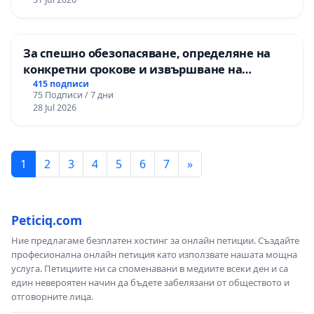
За спешно обезопасяване, определяне на
конкретни срокове и извършване на
цялостна рехабилитация на
415 подписи
75 Подписи / 7 дни
републиканския път между пътен възел АМ
28 Jul 2026
„Тракия“ - гр. Ихтиман - с. Мирово - к.к.
Момин проход
1
2
3
4
5
6
7
»
Peticiq.com
Ние предлагаме безплатен хостинг за онлайн петиции. Създайте
професионална онлайн петиция като използвате нашата мощна
услуга. Петициите ни са споменавани в медиите всеки ден и са
един невероятен начин да бъдете забелязани от обществото и
отговорните лица.