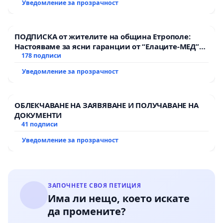
Уведомление за прозрачност
както и град със стратегия за “нулев въглероден
отпачатък” Настоящите действия на Общината
противоречат на тази визия.
ПОДПИСКА от жителите на община Етрополе:
Настояваме за ясни гаранции от “Елаците-МЕД”
Научните данни са категорични
– старите
АД и от държавата, че ще се изпълнят всички
178 подписи
дървета имат ключова роля в
борбата с
екологични норми!
Уведомление за прозрачност
климатичните промени и замърсяването в
градска среда.
ОБЛЕКЧАВАНЕ НА ЗАЯВЯВАНЕ И ПОЛУЧАВАНЕ НА
Какво искаме?
ДОКУМЕНТИ
41 подписи
Всяко дърво да бъде оценено
и
Уведомление за прозрачност
паспортизирано
индивидуално
в
максимално бързи срокове
– от
квалифицирани, независими специалисти.
Информацията да бъде публична.
ЗАПОЧНЕТЕ СВОЯ ПЕТИЦИЯ
Има ли нещо, което искате
Да бъде обновен в максимално кратки
да промените?
срокове - до края на 2025 г. списъкът с