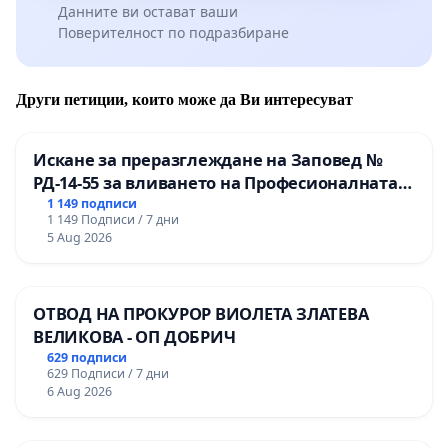
„озеленяване“ включва и тяхното опазване.
Данните ви остават ваши
Поверителност по подразбиране
Адекватна и навременна, ежегодна поддръжка на
съществуващата дървесна растителност, с цел
нейното опазване и осигурявана на по-дълъг живот
Други петиции, които може да Ви интересуват
на дърветата.
Подпишете се в подкрепа на тази петиция, която ще
Искане за преразглеждане на Заповед №
бъде изпратена до съответните компетентни
РД-14-55 за вливането на Професионалната
институции!
гимназия по промишлени технологии в
1 149 подписи
1 149 Подписи / 7 дни
Професионалната гимназия по икономика и
5 Aug 2026
мениджмънт – гр. Пазарджик
ОТВОД НА ПРОКУРОР ВИОЛЕТА ЗЛАТЕВА
ВЕЛИКОВА - ОП ДОБРИЧ
629 подписи
629 Подписи / 7 дни
6 Aug 2026