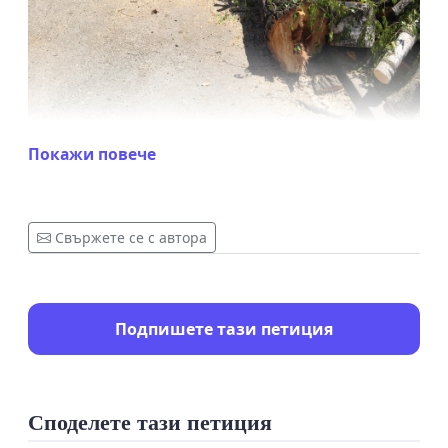
Покажи повече
До:
Община Габрово
Областна администрация на Област Габровo
Свържете се с автора
ПЕТИЦИЯ
Подпишете тази петиция
Да спасим дърветата на Габрово!
Против масовото изсичане на здрави
дървета в града
Споделете тази петиция