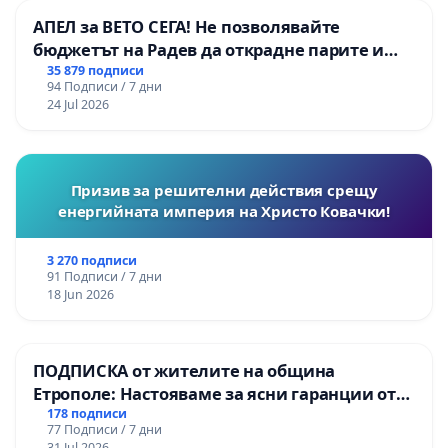
АПЕЛ за ВЕТО СЕГА! Не позволявайте
бюджетът на Радев да открадне парите и
правата ни в тъмното
35 879 подписи
94 Подписи / 7 дни
24 Jul 2026
Призив за решителни действия срещу
енергийната империя на Христо Ковачки!
3 270 подписи
91 Подписи / 7 дни
18 Jun 2026
ПОДПИСКА от жителите на община
Етрополе: Настояваме за ясни гаранции от
“Елаците-МЕД” АД и от държавата, че ще се
178 подписи
77 Подписи / 7 дни
изпълнят всички екологични норми!
31 Jul 2026