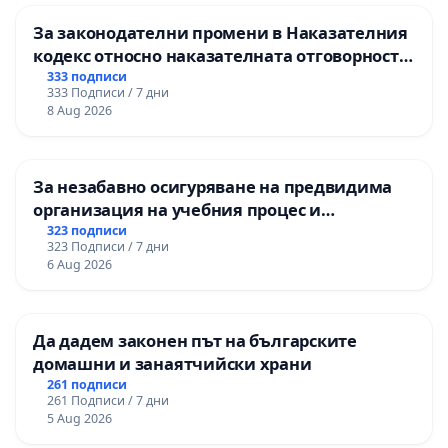
За законодателни промени в Наказателния
кодекс относно наказателната отговорност
на непълнолетните при особено тежки
333 подписи
333 Подписи / 7 дни
умишлени престъпления
8 Aug 2026
За незабавно осигуряване на предвидима
организация на учебния процес и
гарантиране на правото на равнопоставено
323 подписи
323 Подписи / 7 дни
и качествено образование на учениците от
6 Aug 2026
ОУ „Княз Александър I“ и Хуманитарна
гимназия „
Да дадем законен път на българските
домашни и занаятчийски храни
261 подписи
261 Подписи / 7 дни
5 Aug 2026