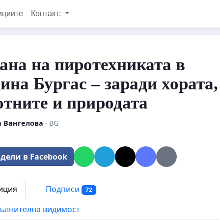
ициите
Контакт:
ана на пиротехниката в
на Бургас – заради хората,
тните и природата
 Вангелова
· BG
дели в Facebook
иция
Подписи
72
ълнителна видимост