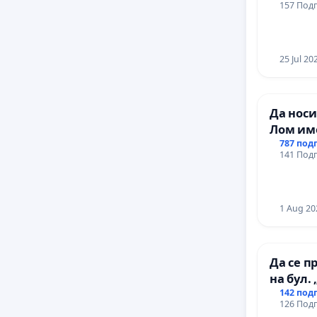
157 Подп
25 Jul 20
Да носи
Лом им
787 под
141 Подп
1 Aug 20
Да се п
на бул.
142 под
126 Подп