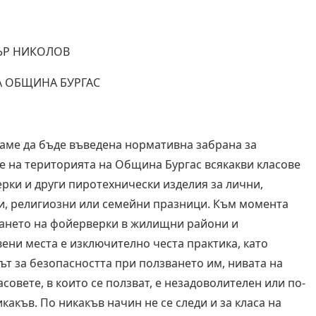
Р НИКОЛОВ
А ОБЩИНА БУРГАС
аме да бъде въведена нормативна забрана за
е на територията на Община Бургас всякакви класове
рки и други пиротехнически изделия за лични,
, религиозни или семейни празници. Към момента
ането на фойерверки в жилищни райони и
ени места е изключително честа практика, като
ът за безопасността при ползването им, нивата на
совете, в които се ползват, е незадоволителен или по-
какъв. По никакъв начин не се следи и за класа на