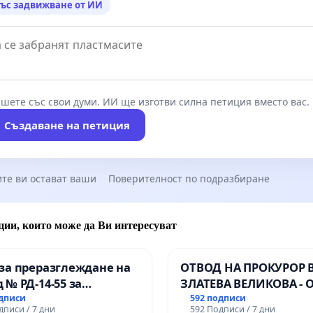
никата. Изстрелването на фойерверки е особено
ъс задвижване от ИИ
в близост до сгради и автомобили, тъй като има пряка
т да ги възпламени. В същото време горящите
 които се разпръскват в небето, могат да
икат пожар в паркове и диви местности.
шете със свои думи. ИИ ще изготви силна петиция вместо вас.
Създаване на петиция
те ви остават ваши
Поверителност по подразбиране
ции, които може да Ви интересуват
за преразглеждане на
ОТВОД НА ПРОКУРОР 
 № РД-14-55 за
ЗЛАТЕВА ВЕЛИКОВА - 
ето на
ДОБРИЧ
одписи
592 подписи
дписи / 7 дни
592 Подписи / 7 дни