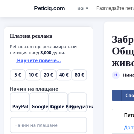
Peticiq.com
Разгледайте пет
BG ▼
Платена реклама
Забр
Peticiq.com ще рекламира тази
Общи
петиция пред
3,000
души.
живо
Научете повече...
5 €
10 €
20 €
40 €
80 €
Нина
Н
Начин на плащане
Спо
PayPal
Google Pay
Apple Pay
Кредитна карта
Пет
Начин на плащане
Доп