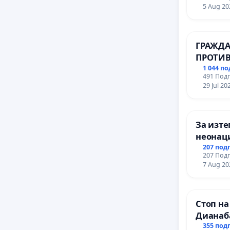
Профес
5 Aug 20
промиш
Профес
иконом
ГРАЖДА
гр. Паз
ПРОТИВ
ВЪЖЕНА
1 044 п
491 Подп
ТЕРИТО
29 Jul 20
ЗАБЕЛЕ
ОСВОБО
(БУНАР
За изте
неонаци
педофил
207 под
207 Подп
7 Aug 20
Стоп на
Дианаб
355 под