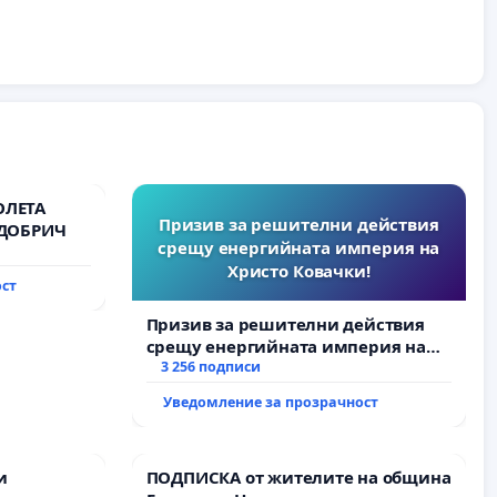
ОЛЕТА
Призив за решителни действия
 ДОБРИЧ
срещу енергийната империя на
Христо Ковачки!
ост
Призив за решителни действия
срещу енергийната империя на
Христо Ковачки!
3 256 подписи
Уведомление за прозрачност
и
ПОДПИСКА от жителите на община