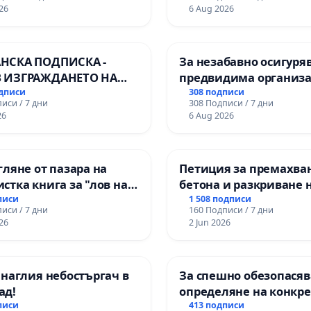
ионалната гимназия по
26
6 Aug 2026
лени технологии в
ионалната гимназия по
ика и мениджмънт –
НСКА ПОДПИСКА -
За незабавно осигуря
арджик
 ИЗГРАЖДАНЕТО НА
предвидима организа
 ЛИНИЯ (ЛИФТ) НА
учебния процес и гар
одписи
308 подписи
иси / 7 дни
308 Подписи / 7 дни
РИЯТА НА ПРИРОДНА
на правото на равноп
26
6 Aug 2026
ЖИТЕЛНОСТ „ХЪЛМ НА
и качествено образов
ДИТЕЛИТЕ“
учениците от ОУ „Кня
ДЖИК)
Александър I“ и Хума
гляне от пазара на
Петиция за премахва
гимназия „
стка книга за "лов на
бетона и разкриване 
и" с участието на деца
античното сърце на
писи
1 508 подписи
иси / 7 дни
160 Подписи / 7 дни
Могиланската могила
26
2 Jun 2026
Враца
 наглия небостъргач в
За спешно обезопасяв
ад!
определяне на конкр
срокове и извършване
писи
413 подписи