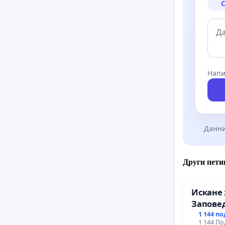
пиротех
С
опасно 
опаснос
частици,
предизв
Напи
Данни
Други пети
Искане 
Заповед
вливан
1 144 п
1 144 По