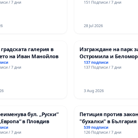
иси / 7 дни
151 Подписи / 7 дни
цялостна рехабилита
републиканския път 
пътен възел АМ „Тракия
26
Ихтиман - с. Мирово - 
28 Jul 2026
Момин проход
 градската галерия в
Изграждане на парк з
ето на Иван Манойлов
Остромила и Беломор
писи
137 подписи
иси / 7 дни
137 Подписи / 7 дни
26
3 Aug 2026
реименува бул. „Руски“
Петиция против зако
 „Европа“ в Пловдив
"бухалки" в България
писи
539 подписи
иси / 7 дни
126 Подписи / 7 дни