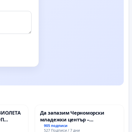
ВИОЛЕТА
Да запазим Черноморски
ОП
младежки център –
пространство за младите на
905 подписи
527 Подписи / 7 дни