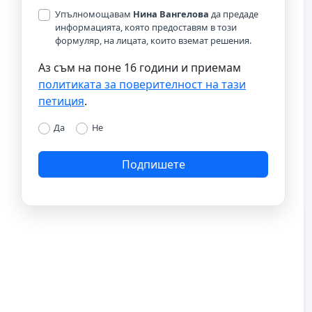
Упълномощавам
Нина Вангелова
да предаде
информацията, която предоставям в този
формуляр, на лицата, които вземат решения.
Аз съм на поне 16 години и приемам
политиката за поверителност на тази
петиция
.
Да
Не
Подпишете