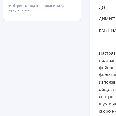
Изберете метод на плащане, за да
ДО
продължите.
ДИМИТЪ
КМЕТ Н
Настояв
ползван
фойерве
фирмени
използв
обществ
контрол
шум и ча
скоро ни