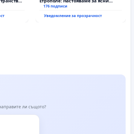
транство
Етрополе: Настояваме за ясни
гаранции от “Елаците-МЕД” АД и от
176 подписи
държавата, че ще се изпълнят
ост
Уведомление за прозрачност
всички екологични норми!
 направите ли същото?