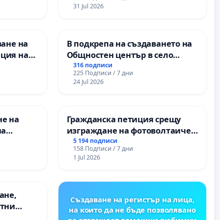
Варна
31 Jul 2026
ване на
В подкрепа на създаването на
ция на
Общностен център в село
антиране
Църква
316 подписи
225 Подписи / 7 дни
оставено
24 Jul 2026
ание на
з
нитарна
не на
Гражданска петиция срещу
на
изграждане на фотоволтаичен
парк в с.Прибой, общ. Радомир
5 194 подписи
158 Подписи / 7 дни
 във
1 Jul 2026
ане,
Създаване на регистър на лица,
етни
на които да не бъде позволявано
 на
да отглеждат домашни любимци