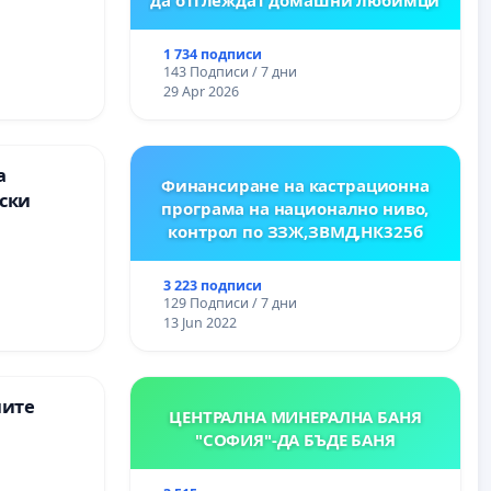
ция на
между
1 734 подписи
“ - гр.
143 Подписи / 7 дни
к.к.
29 Apr 2026
а
Финансиране на кастрационна
ски
програма на национално ниво,
контрол по ЗЗЖ,ЗВМД,НК325б
3 223 подписи
129 Подписи / 7 дни
13 Jun 2022
ните
ЦЕНТРАЛНА МИНЕРАЛНА БАНЯ
"СОФИЯ"-ДА БЪДЕ БАНЯ