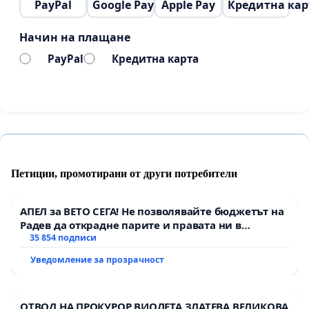
PayPal
Google Pay
Apple Pay
Кредитна кар
Начин на плащане
PayPal
Кредитна карта
Петиции, промотирани от други потребители
АПЕЛ за ВЕТО СЕГА! Не позволявайте бюджетът на
Радев да открадне парите и правата ни в
тъмното
35 854 подписи
Уведомление за прозрачност
ОТВОД НА ПРОКУРОР ВИОЛЕТА ЗЛАТЕВА ВЕЛИКОВА