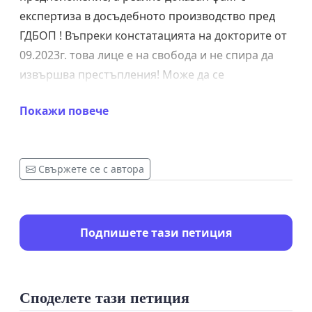
експертиза в досъдебното производство пред
ГДБОП ! Въпреки констатацията на докторите от
09.2023г. това лице е на свобода и не спира да
извършва престъпления! Може да се
информирате в youtube канала на Станислав
Покажи повече
Цанов и да прецените дали да дадете своя глас !
Казуса е известен в медиите, социалните мрежи
и обществото със системните заплахи към
Свържете се с автора
Ясмин Кирилова
Подпишете тази петиция
Споделете тази петиция