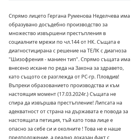
Спрямо лицето Гергана Руменова Неделчева има
образувано досъдебно производство за
множество извършени престъпления в
социалните мрежи по чл.144 от НК. Същата е
диагностицирана с решение на ТЕЛК с диагноза
"Шизофрения - маниен тип". Спрямо същата има
внесено искане по реда на Закона за здравето,
като същото се разглежда от РС-гр. Пловдив!
Въпреки образованието производства и към
настоящия момент (17.03.2024г.) Същата не
спира да извършва престъпление! Липсата на
адекватност от страна на държавата е повода за
настоящата петиция, тъй като това лице е
опасно за себе си и околните ! Това не е наше
предположение, а реално доказан факт с