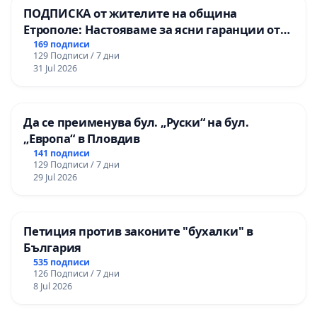
ПОДПИСКА от жителите на община
Етрополе: Настояваме за ясни гаранции от
“Елаците-МЕД” АД и от държавата, че ще се
169 подписи
129 Подписи / 7 дни
изпълнят всички екологични норми!
31 Jul 2026
Да се преименува бул. „Руски“ на бул.
„Европа“ в Пловдив
141 подписи
129 Подписи / 7 дни
29 Jul 2026
Петиция против законите "бухалки" в
България
535 подписи
126 Подписи / 7 дни
8 Jul 2026