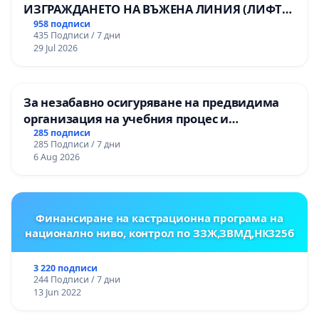
ИЗГРАЖДАНЕТО НА ВЪЖЕНА ЛИНИЯ (ЛИФТ)
НА ТЕРИТОРИЯТА НА ПРИРОДНА
958 подписи
435 Подписи / 7 дни
ЗАБЕЛЕЖИТЕЛНОСТ „ХЪЛМ НА
29 Jul 2026
ОСВОБОДИТЕЛИТЕ“ (БУНАРДЖИК)
За незабавно осигуряване на предвидима
организация на учебния процес и
гарантиране на правото на равнопоставено
285 подписи
285 Подписи / 7 дни
и качествено образование на учениците от
6 Aug 2026
ОУ „Княз Александър I“ и Хуманитарна
гимназия „
Финансиране на кастрационна програма на
национално ниво, контрол по ЗЗЖ,ЗВМД,НК325б
3 220 подписи
244 Подписи / 7 дни
13 Jun 2022