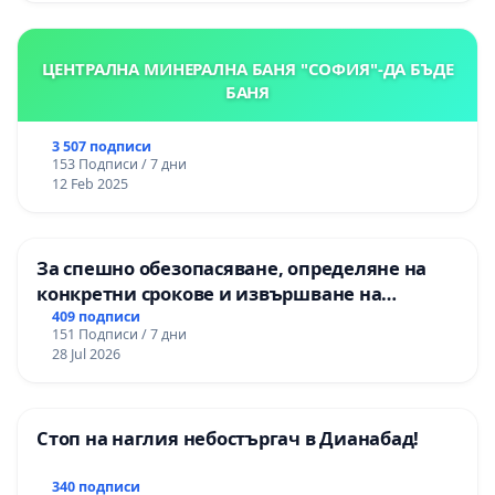
ЦЕНТРАЛНА МИНЕРАЛНА БАНЯ "СОФИЯ"-ДА БЪДЕ
БАНЯ
3 507 подписи
153 Подписи / 7 дни
12 Feb 2025
За спешно обезопасяване, определяне на
конкретни срокове и извършване на
цялостна рехабилитация на
409 подписи
151 Подписи / 7 дни
републиканския път между пътен възел АМ
28 Jul 2026
„Тракия“ - гр. Ихтиман - с. Мирово - к.к.
Момин проход
Стоп на наглия небостъргач в Дианабад!
340 подписи