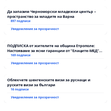
Да запазим Черноморски младежки център –
пространство за младите на Варна
897 подписи
Уведомление за прозрачност
ПОДПИСКА от жителите на община Етрополе:
Настояваме за ясни гаранции от “Елаците-МЕД”
АД и от държавата, че ще се изпълнят всички
169 подписи
екологични норми!
Уведомление за прозрачност
Облекчете шенгенските визи за руснаци и
руските визи за българи
16 подписи
Уведомление за прозрачност