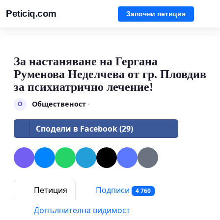
Peticiq.com
Започни петиция
За настаняване на Гергана
Руменова Неделчева от гр. Пловдив
за психиатрично лечение!
Общественост
·
О
Сподели в Facebook (29)
Петиция
Подписи
4 760
Допълнителна видимост