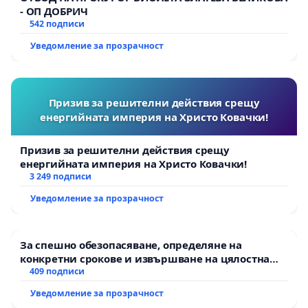
- ОП ДОБРИЧ
542 подписи
Уведомление за прозрачност
Призив за решителни действия срещу
енергийната империя на Христо Ковачки!
Призив за решителни действия срещу
енергийната империя на Христо Ковачки!
3 249 подписи
Уведомление за прозрачност
За спешно обезопасяване, определяне на
конкретни срокове и извършване на цялостна
рехабилитация на републиканския път между
409 подписи
пътен възел АМ „Тракия“ - гр. Ихтиман - с.
Уведомление за прозрачност
Мирово - к.к. Момин проход