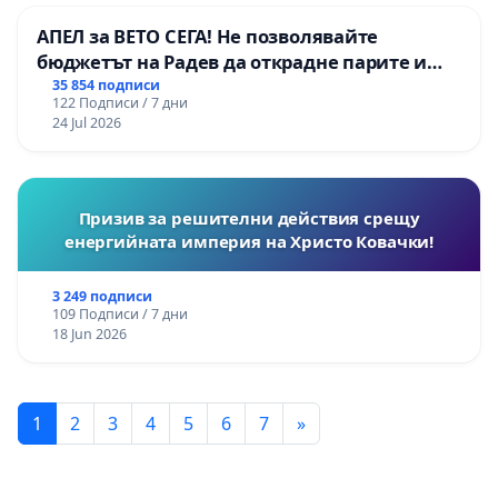
АПЕЛ за ВЕТО СЕГА! Не позволявайте
бюджетът на Радев да открадне парите и
правата ни в тъмното
35 854 подписи
122 Подписи / 7 дни
24 Jul 2026
Призив за решителни действия срещу
енергийната империя на Христо Ковачки!
3 249 подписи
109 Подписи / 7 дни
18 Jun 2026
1
2
3
4
5
6
7
»