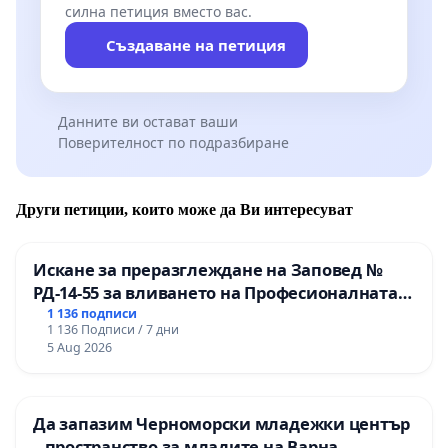
силна петиция вместо вас.
Създаване на петиция
Данните ви остават ваши
Поверителност по подразбиране
Други петиции, които може да Ви интересуват
Искане за преразглеждане на Заповед №
РД-14-55 за вливането на Професионалната
гимназия по промишлени технологии в
1 136 подписи
1 136 Подписи / 7 дни
Професионалната гимназия по икономика и
5 Aug 2026
мениджмънт – гр. Пазарджик
Да запазим Черноморски младежки център
– пространство за младите на Варна