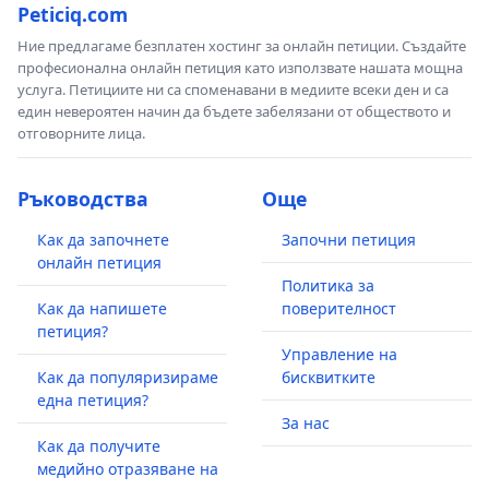
Peticiq.com
Ние предлагаме безплатен хостинг за онлайн петиции. Създайте
професионална онлайн петиция като използвате нашата мощна
услуга. Петициите ни са споменавани в медиите всеки ден и са
един невероятен начин да бъдете забелязани от обществото и
отговорните лица.
Ръководства
Още
Как да започнете
Започни петиция
онлайн петиция
Политика за
Как да напишете
поверителност
петиция?
Управление на
Как да популяризираме
бисквитките
една петиция?
За нас
Как да получите
медийно отразяване на